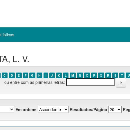
atísticas
A, L. V.
C
D
E
F
G
H
I
J
K
L
M
N
O
P
Q
R
S
T
U
ou entre com as primeiras letras:
Em ordem:
Resultados/Página
Reg