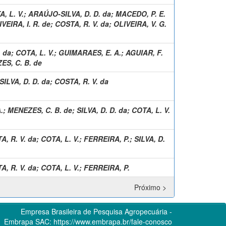
, L. V.
;
ARAÚJO-SILVA, D. D. da
;
MACEDO, P. E.
VEIRA, I. R. de
;
COSTA, R. V. da
;
OLIVEIRA, V. G.
. da
;
COTA, L. V.
;
GUIMARAES, E. A.
;
AGUIAR, F.
ES, C. B. de
SILVA, D. D. da
;
COSTA, R. V. da
.
;
MENEZES, C. B. de
;
SILVA, D. D. da
;
COTA, L. V.
A, R. V. da
;
COTA, L. V.
;
FERREIRA, P.
;
SILVA, D.
A, R. V. da
;
COTA, L. V.
;
FERREIRA, P.
Próximo >
Empresa Brasileira de Pesquisa Agropecuária -
Embrapa
SAC:
https://www.embrapa.br/fale-conosco