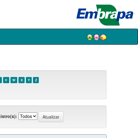
V
W
X
Y
Z
istro(s):