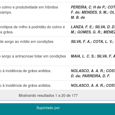
o colmo e produtividade em híbridos
PEREIRA, C. H de P.
;
COTA
 campo.
F. de
;
MENDES, S. M.
;
OLI
M. B. de
enótipos de milho à podridão do colmo e
LANZA, F. E.
;
SILVA, D. D
os grãos.
M.
;
GOMES, G. R.
;
MENEZ
 de sorgo ao míldio em condições
SILVA, F. A.
;
COTA, L. V.
;
e sorgo a antracnose foliar em condições
MAIA, L. C. S.
;
SILVA, F. A
o à incidência de grãos ardidos.
NOLASCO, A. A. R.
;
COST
D. da
;
PARREIRA, D. F.
o à incidência de grãos ardidos.
NOLASCO, A. A. R.
;
COST
Mostrando resultados 1 a 20 de 177
Suportado por