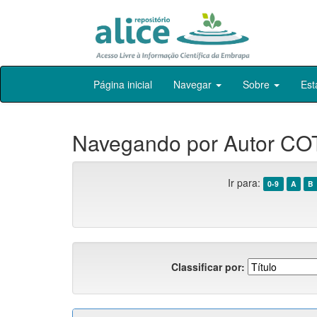
Skip
Página inicial
Navegar
Sobre
Est
navigation
Navegando por Autor COT
Ir para:
0-9
A
B
Classificar por: