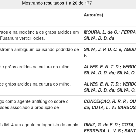
Mostrando resultados 1 a 20 de 177
Autor(es)
rãos e na incidência de grãos ardidos em
MOURA, L. de O.
;
FERRAZ
usarium verticillioides.
SILVA, D. D. da
ostroma ambiguum causando podridão de
SILVA, J. P. D. C. e
;
AGUIA
F.
de grãos ardidos na cultura do milho.
ALVES, E. N. T. D.
;
VERDOL
SILVA, D. D. da
;
SILVA, O.
de grãos ardidos na cultura do milho.
ALVES, E. N. T. D.
;
VERDOL
SILVA, D. D. da
;
SILVA, O.
rgo como agente antifúngico sobre o
CONCEIÇÃO, R. R. P.
;
QUE
ioides associado à produção de
da
;
COTA, L. V.
;
BARBOSA
sis IM14 um agente antagonista de amplo
DINIZ, G. de F. D.
;
COTA, 
.
FERREIRA, L. V. S.
;
SANTO