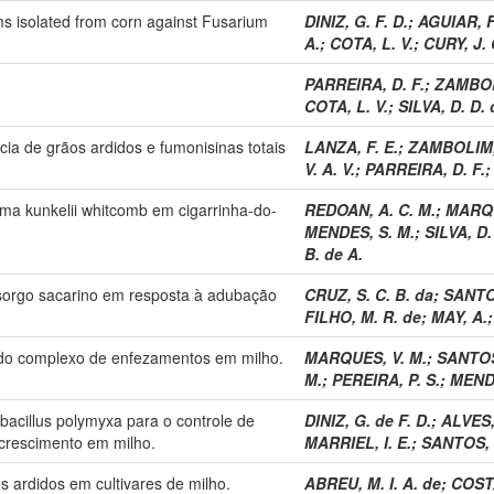
ms isolated from corn against Fusarium
DINIZ, G. F. D.
;
AGUIAR, F
A.
;
COTA, L. V.
;
CURY, J. 
PARREIRA, D. F.
;
ZAMBOL
COTA, L. V.
;
SILVA, D. D. 
ncia de grãos ardidos e fumonisinas totais
LANZA, F. E.
;
ZAMBOLIM,
V. A. V.
;
PARREIRA, D. F.
sma kunkelii whitcomb em cigarrinha-do-
REDOAN, A. C. M.
;
MARQU
MENDES, S. M.
;
SILVA, D.
B. de A.
 sorgo sacarino em resposta à adubação
CRUZ, S. C. B. da
;
SANTOS
FILHO, M. R. de
;
MAY, A.
 do complexo de enfezamentos em milho.
MARQUES, V. M.
;
SANTOS
M.
;
PEREIRA, P. S.
;
MENDE
bacillus polymyxa para o controle de
DINIZ, G. de F. D.
;
ALVES, 
 crescimento em milho.
MARRIEL, I. E.
;
SANTOS, 
os ardidos em cultivares de milho.
ABREU, M. I. A. de
;
COSTA