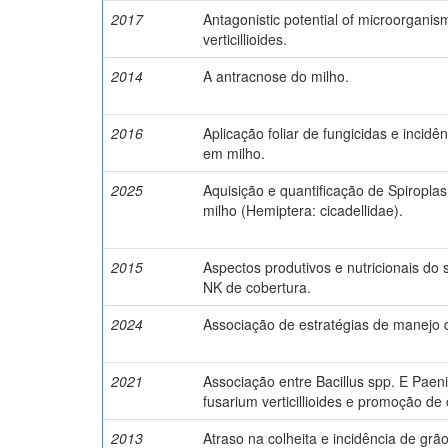
2017
Antagonistic potential of microorganis
verticillioides.
2014
A antracnose do milho.
2016
Aplicação foliar de fungicidas e incidê
em milho.
2025
Aquisição e quantificação de Spiropla
milho (Hemiptera: cicadellidae).
2015
Aspectos produtivos e nutricionais do
NK de cobertura.
2024
Associação de estratégias de manejo
2021
Associação entre Bacillus spp. E Paeni
fusarium verticillioides e promoção de
2013
Atraso na colheita e incidência de grã