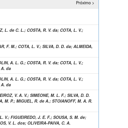
Próximo >
, L. de C. L.
;
COSTA, R. V. da
;
COTA, L. V.
;
R, F. M.
;
COTA, L. V.
;
SILVA, D. D. da
;
ALMEIDA,
IN, A. L. G.
;
COSTA, R. V. da
;
COTA, L. V.
;
 A. da
IN, A. L. G.
;
COSTA, R. V. da
;
COTA, L. V.
;
 A. da
IROZ, V. A. V.
;
SIMEONE, M. L. F.
;
SILVA, D. D.
, M. P.
;
MIGUEL, R. de A.
;
STOIANOFF, M. A. R.
L. V.
;
FIGUEIREDO, J. E. F.
;
SOUSA, S. M. de
;
S, V. L. dos
;
OLIVEIRA-PAIVA, C. A.