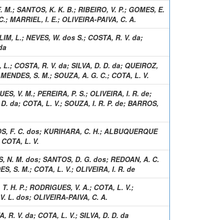
. M.
;
SANTOS, K. K. B.
;
RIBEIRO, V. P.
;
GOMES, E.
C.
;
MARRIEL, I. E.
;
OLIVEIRA-PAIVA, C. A.
IM, L.
;
NEVES, W. dos S.
;
COSTA, R. V. da
;
da
 L.
;
COSTA, R. V. da
;
SILVA, D. D. da
;
QUEIROZ,
;
MENDES, S. M.
;
SOUZA, A. G. C.
;
COTA, L. V.
ES, V. M.
;
PEREIRA, P. S.
;
OLIVEIRA, I. R. de
;
 D. da
;
COTA, L. V.
;
SOUZA, I. R. P. de
;
BARROS,
, F. C. dos
;
KURIHARA, C. H.
;
ALBUQUERQUE
;
COTA, L. V.
, N. M. dos
;
SANTOS, D. G. dos
;
REDOAN, A. C.
S, S. M.
;
COTA, L. V.
;
OLIVEIRA, I. R. de
T. H. P.
;
RODRIGUES, V. A.
;
COTA, L. V.
;
V. L. dos
;
OLIVEIRA-PAIVA, C. A.
, R. V. da
;
COTA, L. V.
;
SILVA, D. D. da