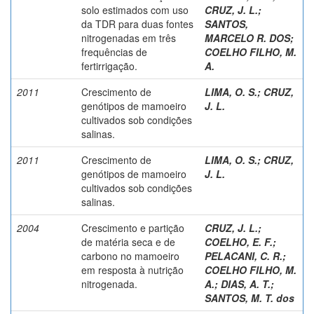
solo estimados com uso
CRUZ, J. L.
;
da TDR para duas fontes
SANTOS,
nitrogenadas em três
MARCELO R. DOS
;
frequências de
COELHO FILHO, M.
fertirrigação.
A.
2011
Crescimento de
LIMA, O. S.
;
CRUZ,
genótipos de mamoeiro
J. L.
cultivados sob condições
salinas.
2011
Crescimento de
LIMA, O. S.
;
CRUZ,
genótipos de mamoeiro
J. L.
cultivados sob condições
salinas.
2004
Crescimento e partição
CRUZ, J. L.
;
de matéria seca e de
COELHO, E. F.
;
carbono no mamoeiro
PELACANI, C. R.
;
em resposta à nutrição
COELHO FILHO, M.
nitrogenada.
A.
;
DIAS, A. T.
;
SANTOS, M. T. dos