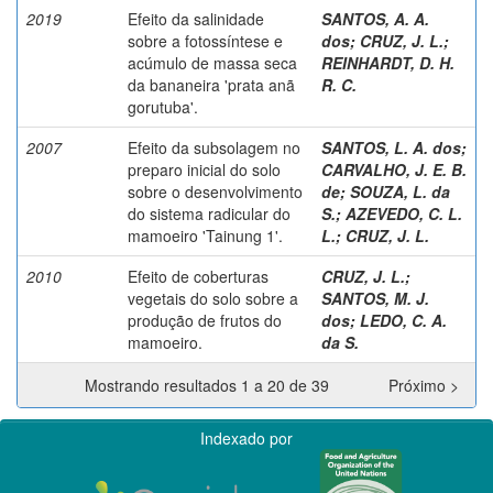
2019
Efeito da salinidade
SANTOS, A. A.
sobre a fotossíntese e
dos
;
CRUZ, J. L.
;
acúmulo de massa seca
REINHARDT, D. H.
da bananeira 'prata anã
R. C.
gorutuba'.
2007
Efeito da subsolagem no
SANTOS, L. A. dos
;
preparo inicial do solo
CARVALHO, J. E. B.
sobre o desenvolvimento
de
;
SOUZA, L. da
do sistema radicular do
S.
;
AZEVEDO, C. L.
mamoeiro 'Tainung 1'.
L.
;
CRUZ, J. L.
2010
Efeito de coberturas
CRUZ, J. L.
;
vegetais do solo sobre a
SANTOS, M. J.
produção de frutos do
dos
;
LEDO, C. A.
mamoeiro.
da S.
Mostrando resultados 1 a 20 de 39
Próximo >
Indexado por