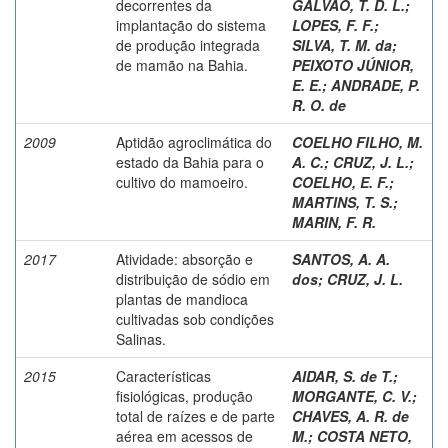
decorrentes da
GALVÃO, T. D. L.
;
implantação do sistema
LOPES, F. F.
;
de produção integrada
SILVA, T. M. da
;
de mamão na Bahia.
PEIXOTO JÚNIOR,
E. E.
;
ANDRADE, P.
R. O. de
2009
Aptidão agroclimática do
COELHO FILHO, M.
estado da Bahia para o
A. C.
;
CRUZ, J. L.
;
cultivo do mamoeiro.
COELHO, E. F.
;
MARTINS, T. S.
;
MARIN, F. R.
2017
Atividade: absorção e
SANTOS, A. A.
distribuição de sódio em
dos
;
CRUZ, J. L.
plantas de mandioca
cultivadas sob condições
Salinas.
2015
Características
AIDAR, S. de T.
;
fisiológicas, produção
MORGANTE, C. V.
;
total de raízes e de parte
CHAVES, A. R. de
aérea em acessos de
M.
;
COSTA NETO,