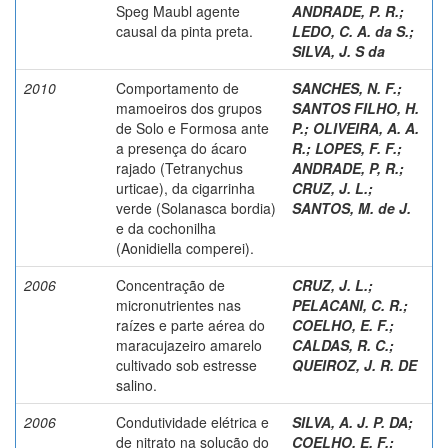
Speg Maubl agente
ANDRADE, P. R.
;
causal da pinta preta.
LEDO, C. A. da S.
;
SILVA, J. S da
2010
Comportamento de
SANCHES, N. F.
;
mamoeiros dos grupos
SANTOS FILHO, H.
de Solo e Formosa ante
P.
;
OLIVEIRA, A. A.
a presença do ácaro
R.
;
LOPES, F. F.
;
rajado (Tetranychus
ANDRADE, P, R.
;
urticae), da cigarrinha
CRUZ, J. L.
;
verde (Solanasca bordia)
SANTOS, M. de J.
e da cochonilha
(Aonidiella comperei).
2006
Concentração de
CRUZ, J. L.
;
micronutrientes nas
PELACANI, C. R.
;
raízes e parte aérea do
COELHO, E. F.
;
maracujazeiro amarelo
CALDAS, R. C.
;
cultivado sob estresse
QUEIROZ, J. R. DE
salino.
2006
Condutividade elétrica e
SILVA, A. J. P. DA
;
de nitrato na solução do
COELHO, E. F.
;