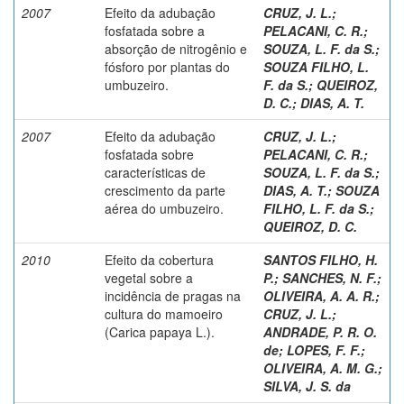
2007
Efeito da adubação
CRUZ, J. L.
;
fosfatada sobre a
PELACANI, C. R.
;
absorção de nitrogênio e
SOUZA, L. F. da S.
;
fósforo por plantas do
SOUZA FILHO, L.
umbuzeiro.
F. da S.
;
QUEIROZ,
D. C.
;
DIAS, A. T.
2007
Efeito da adubação
CRUZ, J. L.
;
fosfatada sobre
PELACANI, C. R.
;
características de
SOUZA, L. F. da S.
;
crescimento da parte
DIAS, A. T.
;
SOUZA
aérea do umbuzeiro.
FILHO, L. F. da S.
;
QUEIROZ, D. C.
2010
Efeito da cobertura
SANTOS FILHO, H.
vegetal sobre a
P.
;
SANCHES, N. F.
;
incidência de pragas na
OLIVEIRA, A. A. R.
;
cultura do mamoeiro
CRUZ, J. L.
;
(Carica papaya L.).
ANDRADE, P. R. O.
de
;
LOPES, F. F.
;
OLIVEIRA, A. M. G.
;
SILVA, J. S. da