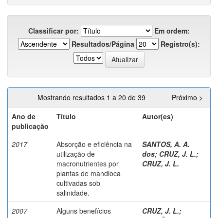
Classificar por:
Em ordem:
Resultados/Página
Registro(s):
Mostrando resultados 1 a 20 de 39
Próximo >
Ano de
Título
Autor(es)
publicação
2017
Absorção e eficiência na
SANTOS, A. A.
utilização de
dos
;
CRUZ, J. L.
;
macronutrientes por
CRUZ, J. L.
plantas de mandioca
cultivadas sob
salinidade.
2007
Alguns benefícios
CRUZ, J. L.
;