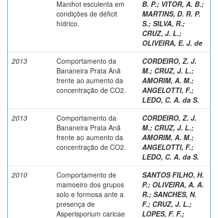
Manihot esculenta em
B. P.
;
VITOR, A. B.
;
condições de déficit
MARTINS, D. R. P.
hídrico.
S.
;
SILVA, R.
;
CRUZ, J. L.
;
OLIVEIRA, E. J. de
2013
Comportamento da
CORDEIRO, Z. J.
Bananeira Prata Anã
M.
;
CRUZ, J. L.
;
frente ao aumento da
AMORIM, A. M.
;
concentração de CO2.
ANGELOTTI, F.
;
LEDO, C. A. da S.
2013
Comportamento da
CORDEIRO, Z. J.
Bananeira Prata Anã
M.
;
CRUZ, J. L.
;
frente ao aumento da
AMORIM, A. M.
;
concentração de CO2.
ANGELOTTI, F.
;
LEDO, C. A. da S.
2010
Comportamento de
SANTOS FILHO, H.
mamoeiro dos grupos
P.
;
OLIVEIRA, A. A.
solo e formosa ante a
R.
;
SANCHES, N.
presença de
F.
;
CRUZ, J. L.
;
Asperisporium caricae
LOPES, F. F.
;