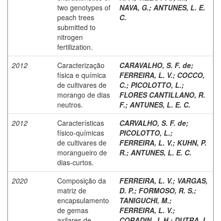
two genotypes of
NAVA, G.
;
ANTUNES, L. E.
peach trees
C.
submitted to
nitrogen
fertilization.
2012
Caracterização
CARAVALHO, S. F. de
;
física e química
FERREIRA, L. V.
;
COCCO,
de cultivares de
C.
;
PICOLOTTO, L.
;
morango de dias
FLORES CANTILLANO, R.
neutros.
F.
;
ANTUNES, L. E. C.
2012
Características
CARVALHO, S. F. de
;
físico-químicas
PICOLOTTO, L.
;
de cultivares de
FERREIRA, L. V.
;
KUHN, P.
morangueiro de
R.
;
ANTUNES, L. E. C.
dias-curtos.
2020
Composição da
FERREIRA, L. V.
;
VARGAS,
matriz de
D. P.
;
FORMOSO, R. S.
;
encapsulamento
TANIGUCHI, M.
;
de gemas
FERREIRA, L. V.
;
axilares de
CORADIN, J. H.
;
DUTRA, L.