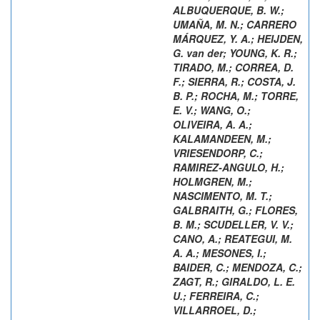
ALBUQUERQUE, B. W.
;
UMAÑA, M. N.
;
CARRERO
MÁRQUEZ, Y. A.
;
HEIJDEN,
G. van der
;
YOUNG, K. R.
;
TIRADO, M.
;
CORREA, D.
F.
;
SIERRA, R.
;
COSTA, J.
B. P.
;
ROCHA, M.
;
TORRE,
E. V.
;
WANG, O.
;
OLIVEIRA, A. A.
;
KALAMANDEEN, M.
;
VRIESENDORP, C.
;
RAMIREZ-ANGULO, H.
;
HOLMGREN, M.
;
NASCIMENTO, M. T.
;
GALBRAITH, G.
;
FLORES,
B. M.
;
SCUDELLER, V. V.
;
CANO, A.
;
REATEGUI, M.
A. A.
;
MESONES, I.
;
BAIDER, C.
;
MENDOZA, C.
;
ZAGT, R.
;
GIRALDO, L. E.
U.
;
FERREIRA, C.
;
VILLARROEL, D.
;