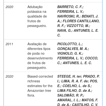
2020
Adubação
BARRETO, C. F.
;
potássica na
FERREIRA, L. V.
;
qualidade de
NAVROSKI, R.
;
BENATI, J.
frutos de
A.
;
FLORES CANTILLANO,
pessegueiro.
R. F.
;
VIZZOTTO, M.
;
NAVA, G.
;
ANTUNES, L. E.
C.
2011
Avaliação de
PICOLOTTO, L.
;
diferentes tipos
GONÇALVES, M. A.
;
de poda no
VIGNOLO, G. K.
;
desenvolvimento
FERREIRA, L. V.
;
COCCO,
de frutos de
C.
;
ANTUNES, L. E. C.
pessegueiro.
2020
Biased-corrected
STEEGE, H. ter
;
PRADO, P.
richness
I.
;
LIMA, R. A. F. de
;
POS,
estimates for the
E.
;
COELHO, L. de S.
;
Amazonian tree
LIMA FILHO, D. de A.
;
flora.
SALOMÃO, R. P.
;
AMARAL, I. L.
;
MATOS, F.
D. de A.
;
CASTILHO, C. V.