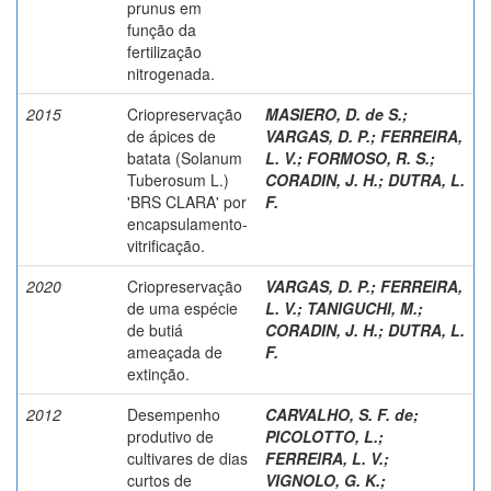
prunus em
função da
fertilização
nitrogenada.
2015
Criopreservação
MASIERO, D. de S.
;
de ápices de
VARGAS, D. P.
;
FERREIRA,
batata (Solanum
L. V.
;
FORMOSO, R. S.
;
Tuberosum L.)
CORADIN, J. H.
;
DUTRA, L.
'BRS CLARA' por
F.
encapsulamento-
vitrificação.
2020
Criopreservação
VARGAS, D. P.
;
FERREIRA,
de uma espécie
L. V.
;
TANIGUCHI, M.
;
de butiá
CORADIN, J. H.
;
DUTRA, L.
ameaçada de
F.
extinção.
2012
Desempenho
CARVALHO, S. F. de
;
produtivo de
PICOLOTTO, L.
;
cultivares de dias
FERREIRA, L. V.
;
curtos de
VIGNOLO, G. K.
;