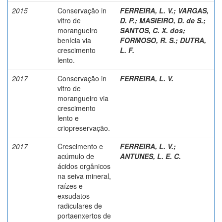
2015
Conservação in
FERREIRA, L. V.
;
VARGAS,
vitro de
D. P.
;
MASIEIRO, D. de S.
;
morangueiro
SANTOS, C. X. dos
;
benícia via
FORMOSO, R. S.
;
DUTRA,
crescimento
L. F.
lento.
2017
Conservação in
FERREIRA, L. V.
vitro de
morangueiro via
crescimento
lento e
criopreservação.
2017
Crescimento e
FERREIRA, L. V.
;
acúmulo de
ANTUNES, L. E. C.
ácidos orgânicos
na seiva mineral,
raízes e
exsudatos
radiculares de
portaenxertos de