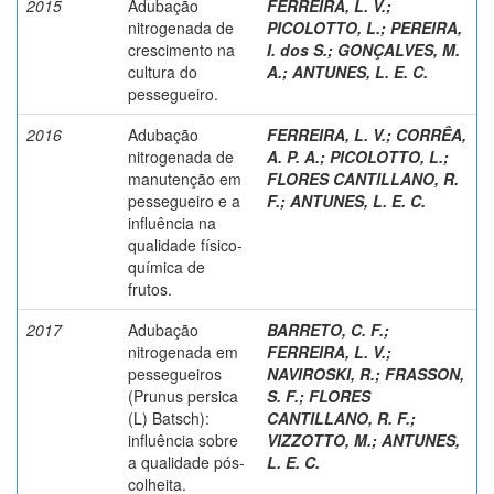
2015
Adubação
FERREIRA, L. V.
;
nitrogenada de
PICOLOTTO, L.
;
PEREIRA,
crescimento na
I. dos S.
;
GONÇALVES, M.
cultura do
A.
;
ANTUNES, L. E. C.
pessegueiro.
2016
Adubação
FERREIRA, L. V.
;
CORRÊA,
nitrogenada de
A. P. A.
;
PICOLOTTO, L.
;
manutenção em
FLORES CANTILLANO, R.
pessegueiro e a
F.
;
ANTUNES, L. E. C.
influência na
qualidade físico-
química de
frutos.
2017
Adubação
BARRETO, C. F.
;
nitrogenada em
FERREIRA, L. V.
;
pessegueiros
NAVIROSKI, R.
;
FRASSON,
(Prunus persica
S. F.
;
FLORES
(L) Batsch):
CANTILLANO, R. F.
;
influência sobre
VIZZOTTO, M.
;
ANTUNES,
a qualidade pós-
L. E. C.
colheita.