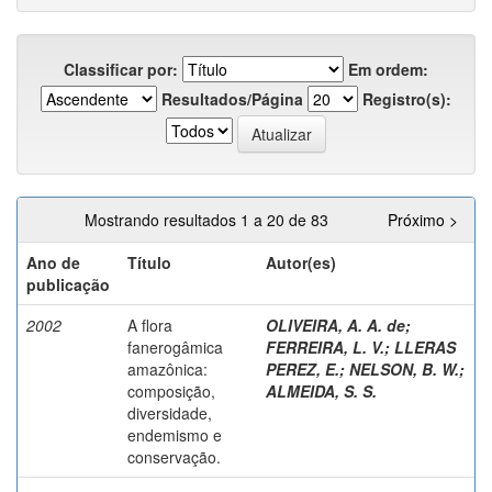
Classificar por:
Em ordem:
Resultados/Página
Registro(s):
Mostrando resultados 1 a 20 de 83
Próximo >
Ano de
Título
Autor(es)
publicação
2002
A flora
OLIVEIRA, A. A. de
;
fanerogâmica
FERREIRA, L. V.
;
LLERAS
amazônica:
PEREZ, E.
;
NELSON, B. W.
;
composição,
ALMEIDA, S. S.
diversidade,
endemismo e
conservação.