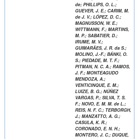
de
;
PHILLIPS, O. L.
;
GUEVER, J. E.
;
CARIM, M.
de J. V.
;
LÓPEZ, D. C.
;
MAGNUSSON, W. E.
;
WITTMANN, F.
;
MARTINS,
M. P.
;
SABATIER, D.
;
IRUME, M. V.
;
GUIMARÃES, J. R. da S.
;
MOLINO, J.-F.
;
BÁNKI, O.
S.
;
PIEDADE, M. T. F.
;
PITMAN, N. C. A.
;
RAMOS,
J. F.
;
MONTEAGUDO
MENDOZA, A.
;
VENTICINQUE, E. M.
;
LUIZE, B. G.
;
NÚÑEZ
VARGAS, P.
;
SILVA, T. S.
F.
;
NOVO, E. M. M. de L.
;
REIS, N. F. C.
;
TERBORGH,
J.
;
MANZATTO, A. G.
;
CASULA, K. R.
;
CORONADO, E. N. H.
;
MONTERO, J. C.
;
DUQUE,