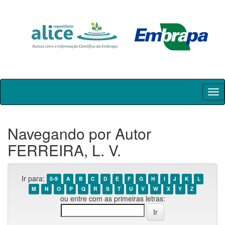
Skip
navigation
Navegando por Autor
FERREIRA, L. V.
Ir para:
0-9
A
B
C
D
E
F
G
H
I
J
K
L
M
N
O
P
Q
R
S
T
U
V
W
X
Y
Z
ou entre com as primeiras letras: