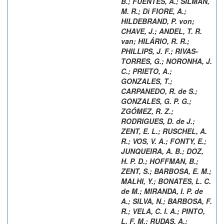
B.
;
FUENTES, A.
;
SILMAN,
M. R.
;
Di FIORE, A.
;
HILDEBRAND, P. von
;
CHAVE, J.
;
ANDEL, T. R.
van
;
HILÁRIO, R. R.
;
PHILLIPS, J. F.
;
RIVAS-
TORRES, G.
;
NORONHA, J.
C.
;
PRIETO, A.
;
GONZALES, T.
;
CARPANEDO, R. de S.
;
GONZALES, G. P. G.
;
ZGÓMEZ, R. Z.
;
RODRIGUES, D. de J.
;
ZENT, E. L.
;
RUSCHEL, A.
R.
;
VOS, V. A.
;
FONTY, E.
;
JUNQUEIRA, A. B.
;
DOZ,
H. P. D.
;
HOFFMAN, B.
;
ZENT, S.
;
BARBOSA, E. M.
;
MALHI, Y.
;
BONATES, L. C.
de M.
;
MIRANDA, I. P. de
A.
;
SILVA, N.
;
BARBOSA, F.
R.
;
VELA, C. I. A.
;
PINTO,
L. F. M.
;
RUDAS, A.
;