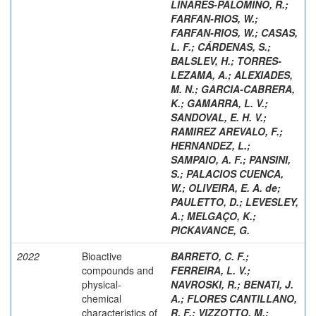
LINARES-PALOMINO, R.
;
FARFAN-RIOS, W.
;
FARFAN-RIOS, W.
;
CASAS,
L. F.
;
CÁRDENAS, S.
;
BALSLEV, H.
;
TORRES-
LEZAMA, A.
;
ALEXIADES,
M. N.
;
GARCIA-CABRERA,
K.
;
GAMARRA, L. V.
;
SANDOVAL, E. H. V.
;
RAMIREZ AREVALO, F.
;
HERNANDEZ, L.
;
SAMPAIO, A. F.
;
PANSINI,
S.
;
PALACIOS CUENCA,
W.
;
OLIVEIRA, E. A. de
;
PAULETTO, D.
;
LEVESLEY,
A.
;
MELGAÇO, K.
;
PICKAVANCE, G.
2022
Bioactive
BARRETO, C. F.
;
compounds and
FERREIRA, L. V.
;
physical-
NAVROSKI, R.
;
BENATI, J.
chemical
A.
;
FLORES CANTILLANO,
characteristics of
R. F.
;
VIZZOTTO, M.
;