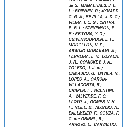
de S.
;
MAGALHÃES, J. L.
L.
;
BRIENEN, R.
;
AYMARD
C. G. A.
;
REVILLA, J. D. C.
;
VIEIRA, I. C. G.
;
CINTRA,
B. B. L.
;
STEVENSON, P.
R.
;
FEITOSA, Y. O.
;
DUIVENVOORDEN, J. F.
;
MOGOLLÓN, H. F.
;
ARAUJO-MURAKAMI, A.
;
FERREIRA, L. V.
;
LOZADA,
J. R.
;
COMISKEY, J. A.
;
TOLEDO, J. J. de
;
DAMASCO, G.
;
DÁVILA, N.
;
LOPES, A.
;
GARCÍA-
VILLACORTA, R.
;
DRAPER, F.
;
VICENTINI,
A.
;
VALVERDE, F. C.
;
LLOYD, J.
;
GOMES, V. H.
F.
;
NEILL, D.
;
ALONSO, A.
;
DALLMEIER, F.
;
SOUZA, F.
C. de
;
GRIBEL, R.
;
ARROYO, L.
;
CARVALHO,