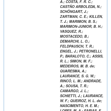
A.
;
COSTA, F. R. C.
;
CASTÑO ARBOLEDA, N.
;
SCHÖNGART, J.
;
ZARTMAN, C. E.
;
KILLEN,
T. J.
;
MARIMON, B. S.
;
MARIMON-JUNIOR, B. H.
;
VASQUEZ, R.
;
MOSTACEDO, B.
;
DEMARCHI, L. O.
;
FELDPAUSCH, T. R.
;
ENGEL, J.
;
PETRONELLI,
P.
;
BARALOTO, C.
;
ASSIS,
R. L.
;
SIMON, M. F.
;
MEDEIROS, M. B. de
;
QUARESMA, A.
;
LAURANCE, S. G. W.
;
RINCÓ, L. M.
;
ANDRADE,
A.
;
SOUSA, T. R.
;
CAMARGO, J. L.
;
SCHIETTI, J.
;
LAURANCE,
W. F.
;
QUEIROZ, H. L. de
;
NASCIMENTO, H. E. M.
;
LOPES, M. A.
;
FARIAS, E.