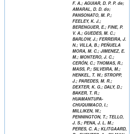
F. A.
;
AGUIAR, D. P. P. de
;
AMARAL, D. D. do
;
PANSONATO, M. P.
;
FEELEY, K. J.
;
BERENGUER, E.
;
FINE, P.
V. A.
;
GUEDES, M. C.
;
BARLOW, J.
;
FERREIRA, J.
N.
;
VILLA, B.
;
PEÑUELA
MORA, M. C.
;
JIMENEZ, E.
M.
;
MONTERO, J. C.
;
CERÓN, C.
;
THOMAS, R.
;
MASS, P.
;
SILVEIRA, M.
;
HENKEL, T. W.
;
STROPP,
J.
;
PAREDES, M. R.
;
DEXTER, K. G.
;
DALY, D.
;
BAKER, T. R.
;
HUAMANTUPA-
CHUQUIMACO, I.
;
MILLIKEN, W.
;
PENNINGTON, T.
;
TELLO,
J. S.
;
PENA, J. L. M.
;
PERES, C. A.
;
KLITGAARD,