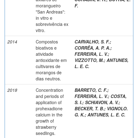
morangueiro
F.
"San Andreas":
in vitro e
sobrevivência ex
vitro.
2014
Compostos
CARVALHO, S. F.
;
bioativos e
CORRÊA, A. P. A.
;
atividade
FERREIRA, L. V.
;
antioxidante em
VIZZOTTO, M.
;
ANTUNES,
cultivares de
L. E. C.
morangos de
dias neutros.
2018
Concentration
BARRETO, C. F.
;
and periods of
FERREIRA, L. V.
;
COSTA,
application of
S. I.
;
SCHIAVON, A. V.
;
prohexadione
BECKER, T. B.
;
VIGNOLO.
calcium in the
G. K.
;
ANTUNES, L. E. C.
growth of
strawberry
seedlings.