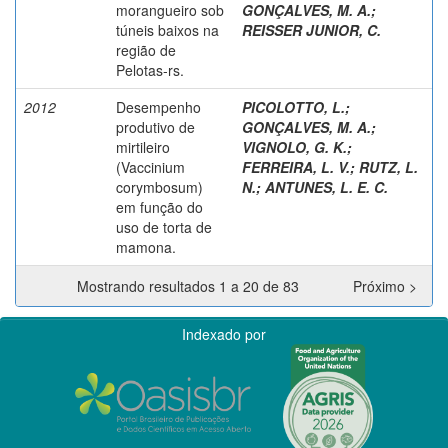
morangueiro sob
GONÇALVES, M. A.
;
túneis baixos na
REISSER JUNIOR, C.
região de
Pelotas-rs.
2012
Desempenho
PICOLOTTO, L.
;
produtivo de
GONÇALVES, M. A.
;
mirtileiro
VIGNOLO, G. K.
;
(Vaccinium
FERREIRA, L. V.
;
RUTZ, L.
corymbosum)
N.
;
ANTUNES, L. E. C.
em função do
uso de torta de
mamona.
Mostrando resultados 1 a 20 de 83
Próximo >
Indexado por