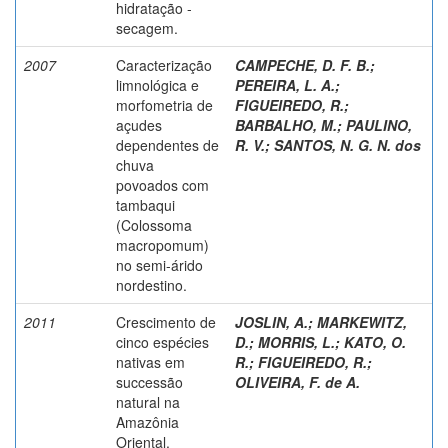
hidratação -
secagem.
2007
Caracterização
CAMPECHE, D. F. B.
;
limnológica e
PEREIRA, L. A.
;
morfometria de
FIGUEIREDO, R.
;
açudes
BARBALHO, M.
;
PAULINO,
dependentes de
R. V.
;
SANTOS, N. G. N. dos
chuva
povoados com
tambaqui
(Colossoma
macropomum)
no semi-árido
nordestino.
2011
Crescimento de
JOSLIN, A.
;
MARKEWITZ,
cinco espécies
D.
;
MORRIS, L.
;
KATO, O.
nativas em
R.
;
FIGUEIREDO, R.
;
successão
OLIVEIRA, F. de A.
natural na
Amazônia
Oriental.