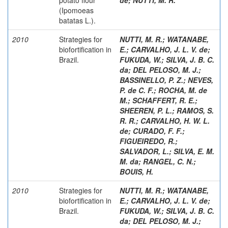
(Ipomoeas
batatas L.).
2010
Strategies for
NUTTI, M. R.
;
WATANABE,
biofortification in
E.
;
CARVALHO, J. L. V. de
;
Brazil.
FUKUDA, W.
;
SILVA, J. B. C.
da
;
DEL PELOSO, M. J.
;
BASSINELLO, P. Z.
;
NEVES,
P. de C. F.
;
ROCHA, M. de
M.
;
SCHAFFERT, R. E.
;
SHEEREN, P. L.
;
RAMOS, S.
R. R.
;
CARVALHO, H. W. L.
de
;
CURADO, F. F.
;
FIGUEIREDO, R.
;
SALVADOR, L.
;
SILVA, E. M.
M. da
;
RANGEL, C. N.
;
BOUIS, H.
2010
Strategies for
NUTTI, M. R.
;
WATANABE,
biofortification in
E.
;
CARVALHO, J. L. V. de
;
Brazil.
FUKUDA, W.
;
SILVA, J. B. C.
da
;
DEL PELOSO, M. J.
;