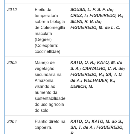
2010
Efeito da
SOUSA, L. P. S. P. de
;
temperatura
CRUZ, I.
;
FIGUEIREDO, R.
;
sobre a biologia
SILVA, R. B. da
;
de Coleomegilla
FIGUEIREDO, M. de L. C.
maculata
(Degeer)
(Coleoptera:
coccinellidae).
2005
Manejo de
KATO, O. R.
;
KATO, M. do
vegetação
S. A.
;
CARVALHO, C. R. de
;
secundária na
FIGUEIREDO, R.
;
SÁ, T. D.
Amazônia
de A.
;
VIELHAUER, K.
;
visando ao
DENICH, M.
aumento da
sustentabilidade
do uso agrícola
do solo.
2004
Plantio direto na
KATO, O.
;
KATO, M. do S.
;
capoeira.
SÁ, T. de A.
;
FIGUEIREDO,
R.