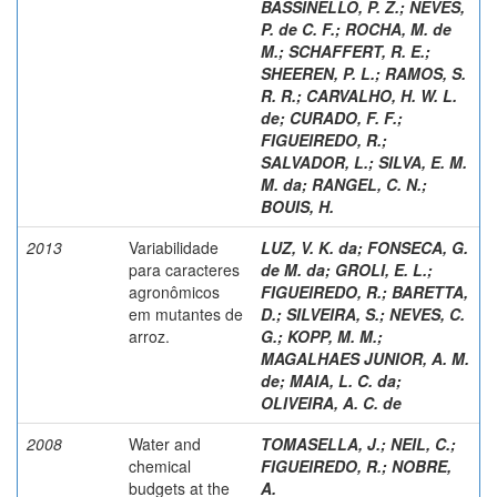
BASSINELLO, P. Z.
;
NEVES,
P. de C. F.
;
ROCHA, M. de
M.
;
SCHAFFERT, R. E.
;
SHEEREN, P. L.
;
RAMOS, S.
R. R.
;
CARVALHO, H. W. L.
de
;
CURADO, F. F.
;
FIGUEIREDO, R.
;
SALVADOR, L.
;
SILVA, E. M.
M. da
;
RANGEL, C. N.
;
BOUIS, H.
2013
Variabilidade
LUZ, V. K. da
;
FONSECA, G.
para caracteres
de M. da
;
GROLI, E. L.
;
agronômicos
FIGUEIREDO, R.
;
BARETTA,
em mutantes de
D.
;
SILVEIRA, S.
;
NEVES, C.
arroz.
G.
;
KOPP, M. M.
;
MAGALHAES JUNIOR, A. M.
de
;
MAIA, L. C. da
;
OLIVEIRA, A. C. de
2008
Water and
TOMASELLA, J.
;
NEIL, C.
;
chemical
FIGUEIREDO, R.
;
NOBRE,
budgets at the
A.