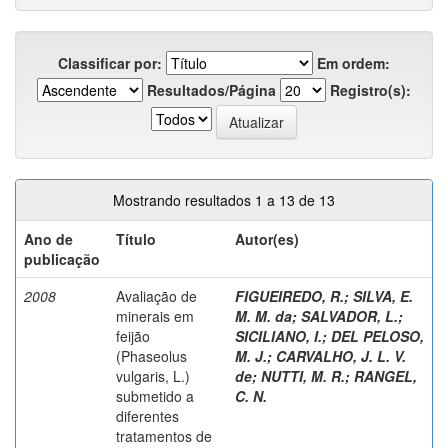
Classificar por:
Em ordem:
Resultados/Página
Registro(s):
Mostrando resultados 1 a 13 de 13
Ano de
Título
Autor(es)
publicação
2008
Avaliação de
FIGUEIREDO, R.
;
SILVA, E.
minerais em
M. M. da
;
SALVADOR, L.
;
feijão
SICILIANO, I.
;
DEL PELOSO,
(Phaseolus
M. J.
;
CARVALHO, J. L. V.
vulgaris, L.)
de
;
NUTTI, M. R.
;
RANGEL,
submetido a
C. N.
diferentes
tratamentos de