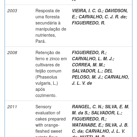
2003
Resposta de
VIEIRA, I. C. G.
;
DAVIDSON,
uma floresta
E.
;
CARVALHO, C. J. R. de
;
secundária à
FIGUEIREDO, R.
manipulação de
nutrientes,
Pará.
2008
Retenção de
FIGUEIREDO, R.
;
ferro e zinco em
CARVALHO, L. M. J.
;
cultivares de
CORREA, M. M.
;
feijão comum
SALVADOR, L.
;
DEL
(Phaseolus
PELOSO, M. J.
;
CARVALHO,
vulgaris, L,)
J. L. V. de
após
cozimento.
2011
Sensory
RANGEL, C. N.
;
SILVA, E. M.
evaluation of
M. da S.
;
SALVADOR, L.
;
cakes prepared
FIGUEIREDO, R.
;
with orange-
WATANABE, E.
;
SILVA, J. B.
fleshed sweet
C. da
;
CARVALHO, J. L. V.
potato flour
de
;
NUTTI, M. R.