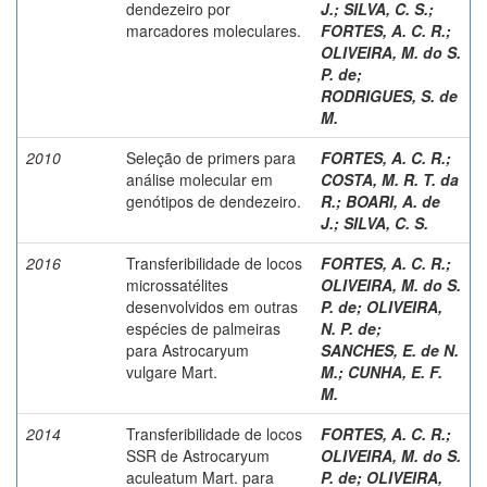
dendezeiro por
J.
;
SILVA, C. S.
;
marcadores moleculares.
FORTES, A. C. R.
;
OLIVEIRA, M. do S.
P. de
;
RODRIGUES, S. de
M.
2010
Seleção de primers para
FORTES, A. C. R.
;
análise molecular em
COSTA, M. R. T. da
genótipos de dendezeiro.
R.
;
BOARI, A. de
J.
;
SILVA, C. S.
2016
Transferibilidade de locos
FORTES, A. C. R.
;
microssatélites
OLIVEIRA, M. do S.
desenvolvidos em outras
P. de
;
OLIVEIRA,
espécies de palmeiras
N. P. de
;
para Astrocaryum
SANCHES, E. de N.
vulgare Mart.
M.
;
CUNHA, E. F.
M.
2014
Transferibilidade de locos
FORTES, A. C. R.
;
SSR de Astrocaryum
OLIVEIRA, M. do S.
aculeatum Mart. para
P. de
;
OLIVEIRA,