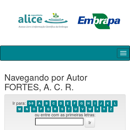
Skip
navigation
Navegando por Autor
FORTES, A. C. R.
Ir para:
0-9
A
B
C
D
E
F
G
H
I
J
K
L
M
N
O
P
Q
R
S
T
U
V
W
X
Y
Z
ou entre com as primeiras letras: