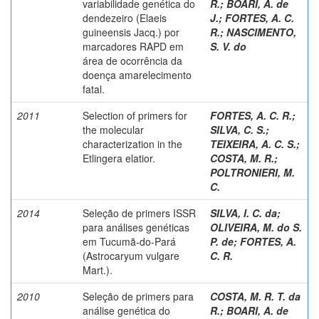
variabilidade genética do
R.
;
BOARI, A. de
dendezeiro (Elaeis
J.
;
FORTES, A. C.
guineensis Jacq.) por
R.
;
NASCIMENTO,
marcadores RAPD em
S. V. do
área de ocorrência da
doença amarelecimento
fatal.
2011
Selection of primers for
FORTES, A. C. R.
;
the molecular
SILVA, C. S.
;
characterization in the
TEIXEIRA, A. C. S.
;
Etlingera elatior.
COSTA, M. R.
;
POLTRONIERI, M.
C.
2014
Seleção de primers ISSR
SILVA, I. C. da
;
para análises genéticas
OLIVEIRA, M. do S.
em Tucumã-do-Pará
P. de
;
FORTES, A.
(Astrocaryum vulgare
C. R.
Mart.).
2010
Seleção de primers para
COSTA, M. R. T. da
análise genética do
R.
;
BOARI, A. de