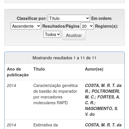
Classificar por:
Em ordem:
Resultados/Página
Registro(s):
Mostrando resultados 1 a 11 de 11
Ano de
Título
Autor(es)
publicação
2014
Caracterização genética
COSTA, M. R. T. da
de bastão do imperador
R.
;
POLTRONIERI,
por marcadores
M. C.
;
FORTES, A.
moleculares RAPD.
C. R.
;
NASCIMENTO, S.
V. do
2014
Estimativa da
COSTA, M. R. T. da