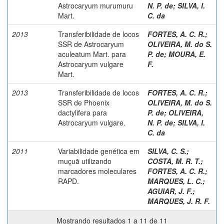
Astrocaryum murumuru
N. P. de
;
SILVA, I.
Mart.
C. da
2013
Transferibilidade de locos
FORTES, A. C. R.
;
SSR de Astrocaryum
OLIVEIRA, M. do S.
aculeatum Mart. para
P. de
;
MOURA, E.
Astrocaryum vulgare
F.
Mart.
2013
Transferibilidade de locos
FORTES, A. C. R.
;
SSR de Phoenix
OLIVEIRA, M. do S.
dactylifera para
P. de
;
OLIVEIRA,
Astrocaryum vulgare.
N. P. de
;
SILVA, I.
C. da
2011
Variabilidade genética em
SILVA, C. S.
;
muçuã utilizando
COSTA, M. R. T.
;
marcadores moleculares
FORTES, A. C. R.
;
RAPD.
MARQUES, L. C.
;
AGUIAR, J. F.
;
MARQUES, J. R. F.
Mostrando resultados 1 a 11 de 11