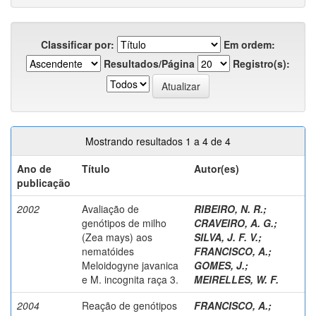
Classificar por:
Em ordem:
Resultados/Página
Registro(s):
Mostrando resultados 1 a 4 de 4
Ano de
Título
Autor(es)
publicação
2002
Avaliação de
RIBEIRO, N. R.
;
genótipos de milho
CRAVEIRO, A. G.
;
(Zea mays) aos
SILVA, J. F. V.
;
nematóides
FRANCISCO, A.
;
Meloidogyne javanica
GOMES, J.
;
e M. incognita raça 3.
MEIRELLES, W. F.
2004
Reação de genótipos
FRANCISCO, A.
;