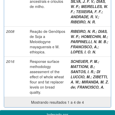
ancestrais e crioulos
SILVA, J. F. V.
;
DIAS,
de milho.
W. P.
;
MEIRELLES, W.
F.
;
TEIXEIRA, F. F.
;
ANDRADE, R. V.
;
RIBEIRO, N. R.
2008
Reação de Genótipos
RIBEIRO, N. R.
;
DIAS,
de Soja a
W. P.
;
HOMECHIN, M.
;
Meloidogyne
PARPINELLI, N. M. B.
;
mayaguensis e M.
FRANCISCO, A.
;
ethiopica.
LOPES, I. O. N.
2016
Response surface
SCHEUER, P. M.
;
methodology
MATTIONI, B.
;
assessment of the
SANTOS, I. R.
;
DI
effect of whole wheat
LUCCIO, M.
;
ZIBETTI,
flour and fat replacer
A. W.
;
MIRANDA, M. Z.
levels on bread
de
;
FRANCISCO, A.
quality.
Mostrando resultados 1 a 4 de 4
Indexado por