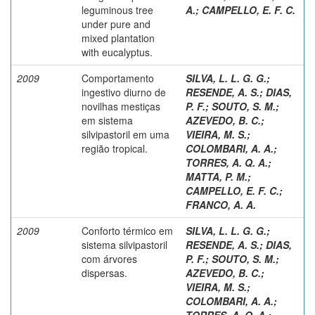
leguminous tree
A.
;
CAMPELLO, E. F. C.
under pure and
mixed plantation
with eucalyptus.
2009
Comportamento
SILVA, L. L. G. G.
;
ingestivo diurno de
RESENDE, A. S.
;
DIAS,
novilhas mestiças
P. F.
;
SOUTO, S. M.
;
em sistema
AZEVEDO, B. C.
;
silvipastoril em uma
VIEIRA, M. S.
;
região tropical.
COLOMBARI, A. A.
;
TORRES, A. Q. A.
;
MATTA, P. M.
;
CAMPELLO, E. F. C.
;
FRANCO, A. A.
2009
Conforto térmico em
SILVA, L. L. G. G.
;
sistema silvipastoril
RESENDE, A. S.
;
DIAS,
com árvores
P. F.
;
SOUTO, S. M.
;
dispersas.
AZEVEDO, B. C.
;
VIEIRA, M. S.
;
COLOMBARI, A. A.
;
TORRES, A. Q. A.
;