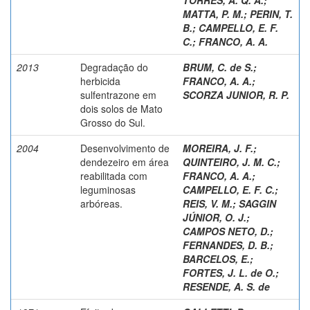
MATTA, P. M.
;
PERIN, T.
B.
;
CAMPELLO, E. F.
C.
;
FRANCO, A. A.
2013
Degradação do
BRUM, C. de S.
;
herbicida
FRANCO, A. A.
;
sulfentrazone em
SCORZA JUNIOR, R. P.
dois solos de Mato
Grosso do Sul.
2004
Desenvolvimento de
MOREIRA, J. F.
;
dendezeiro em área
QUINTEIRO, J. M. C.
;
reabilitada com
FRANCO, A. A.
;
leguminosas
CAMPELLO, E. F. C.
;
arbóreas.
REIS, V. M.
;
SAGGIN
JÚNIOR, O. J.
;
CAMPOS NETO, D.
;
FERNANDES, D. B.
;
BARCELOS, E.
;
FORTES, J. L. de O.
;
RESENDE, A. S. de