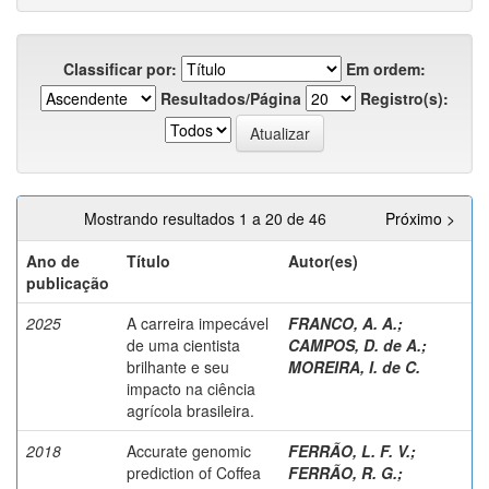
Classificar por:
Em ordem:
Resultados/Página
Registro(s):
Mostrando resultados 1 a 20 de 46
Próximo >
Ano de
Título
Autor(es)
publicação
2025
A carreira impecável
FRANCO, A. A.
;
de uma cientista
CAMPOS, D. de A.
;
brilhante e seu
MOREIRA, I. de C.
impacto na ciência
agrícola brasileira.
2018
Accurate genomic
FERRÃO, L. F. V.
;
prediction of Coffea
FERRÃO, R. G.
;