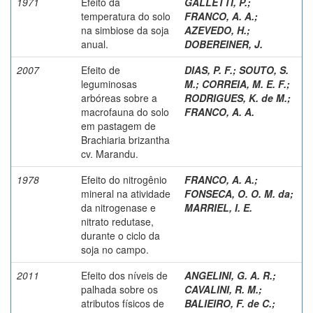
1971
Efeito da
GALLETTI, P.
;
temperatura do solo
FRANCO, A. A.
;
na simbiose da soja
AZEVEDO, H.
;
anual.
DOBEREINER, J.
2007
Efeito de
DIAS, P. F.
;
SOUTO, S.
leguminosas
M.
;
CORREIA, M. E. F.
;
arbóreas sobre a
RODRIGUES, K. de M.
;
macrofauna do solo
FRANCO, A. A.
em pastagem de
Brachiaria brizantha
cv. Marandu.
1978
Efeito do nitrogênio
FRANCO, A. A.
;
mineral na atividade
FONSECA, O. O. M. da
;
da nitrogenase e
MARRIEL, I. E.
nitrato redutase,
durante o ciclo da
soja no campo.
2011
Efeito dos níveis de
ANGELINI, G. A. R.
;
palhada sobre os
CAVALINI, R. M.
;
atributos físicos de
BALIEIRO, F. de C.
;