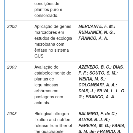
condições de
plantios puro e
consorciado.
2000
Aplicação de genes
MERCANTE, F. M.
;
marcadores em
RUMJANEK, N. G.
;
estudos de ecologia
FRANCO, A. A.
microbiana com
ênfase no sistema
GUS.
2009
Avaliação do
AZEVEDO, B. C.
;
DIAS,
estabelecimento de
P. F.
;
SOUTO, S. M.
;
plantas de
VIEIRA, M. S.
;
leguminosas
COLOMBARI, A. A.
;
arbóreas em
DIAS, J.
;
SILVA, L. L. G.
pastagens com
G.
;
FRANCO, A. A.
animais.
2008
Biological nitrogen
BALIEIRO, F. de C.
;
fixation and nutrient
ALVES, B. J. R.
;
release from litter of
PEREIRA, M. G.
;
FARIA,
the guachapele
S. M. de
;
FRANCO, A.