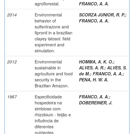
agroflorestal.
FRANCO, A. A.
2014
Environmental
SCORZA JUNIOR, R. P.
;
behavior of
FRANCO, A. A.
sulfentrazone and
fipronil in a brazilian
clayey latosol: field
experiment and
simulation.
2012
Environmental
HOMMA, A. K. O.
;
sustainable in
ALVES, A. R.
;
ALVES, S.
agriculture and food
de M.
;
FRANCO, A. A.
;
security in the
PENA, H. W. A.
Brazilian Amazon.
1967
Especificidade
FRANCO, A. A.
;
hospedeira na
DOBEREINER, J.
simbiose com
rhizobium - feijão e
influência de
diferentes
nutrientes.