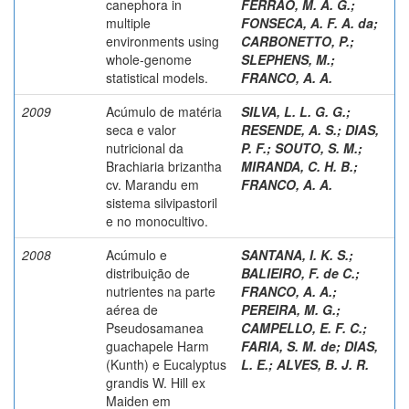
canephora in
FERRAO, M. A. G.
;
multiple
FONSECA, A. F. A. da
;
environments using
CARBONETTO, P.
;
whole-genome
SLEPHENS, M.
;
statistical models.
FRANCO, A. A.
2009
Acúmulo de matéria
SILVA, L. L. G. G.
;
seca e valor
RESENDE, A. S.
;
DIAS,
nutricional da
P. F.
;
SOUTO, S. M.
;
Brachiaria brizantha
MIRANDA, C. H. B.
;
cv. Marandu em
FRANCO, A. A.
sistema silvipastoril
e no monocultivo.
2008
Acúmulo e
SANTANA, I. K. S.
;
distribuição de
BALIEIRO, F. de C.
;
nutrientes na parte
FRANCO, A. A.
;
aérea de
PEREIRA, M. G.
;
Pseudosamanea
CAMPELLO, E. F. C.
;
guachapele Harm
FARIA, S. M. de
;
DIAS,
(Kunth) e Eucalyptus
L. E.
;
ALVES, B. J. R.
grandis W. Hill ex
Maiden em