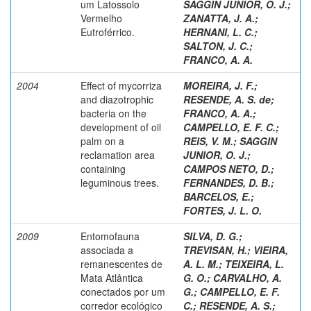
um Latossolo
SAGGIN JUNIOR, O. J.
;
Vermelho
ZANATTA, J. A.
;
Eutroférrico.
HERNANI, L. C.
;
SALTON, J. C.
;
FRANCO, A. A.
2004
Effect of mycorriza
MOREIRA, J. F.
;
and diazotrophic
RESENDE, A. S. de
;
bacteria on the
FRANCO, A. A.
;
development of oil
CAMPELLO, E. F. C.
;
palm on a
REIS, V. M.
;
SAGGIN
reclamation area
JUNIOR, O. J.
;
containing
CAMPOS NETO, D.
;
leguminous trees.
FERNANDES, D. B.
;
BARCELOS, E.
;
FORTES, J. L. O.
2009
Entomofauna
SILVA, D. G.
;
associada a
TREVISAN, H.
;
VIEIRA,
remanescentes de
A. L. M.
;
TEIXEIRA, L.
Mata Atlântica
G. O.
;
CARVALHO, A.
conectados por um
G.
;
CAMPELLO, E. F.
corredor ecológico
C.
;
RESENDE, A. S.
;