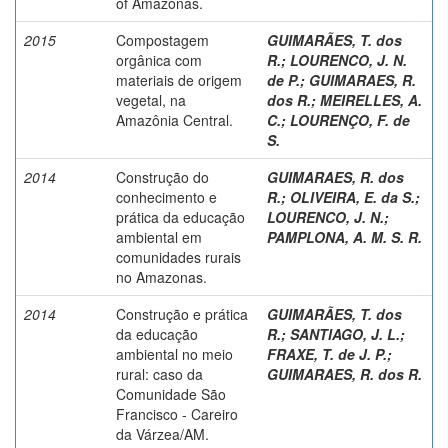
of Amazonas.
2015
Compostagem
GUIMARÃES, T. dos
orgânica com
R.
;
LOURENCO, J. N.
materiais de origem
de P.
;
GUIMARAES, R.
vegetal, na
dos R.
;
MEIRELLES, A.
Amazônia Central.
C.
;
LOURENÇO, F. de
S.
2014
Construção do
GUIMARAES, R. dos
conhecimento e
R.
;
OLIVEIRA, E. da S.
;
prática da educação
LOURENCO, J. N.
;
ambiental em
PAMPLONA, A. M. S. R.
comunidades rurais
no Amazonas.
2014
Construção e prática
GUIMARÃES, T. dos
da educação
R.
;
SANTIAGO, J. L.
;
ambiental no meio
FRAXE, T. de J. P.
;
rural: caso da
GUIMARAES, R. dos R.
Comunidade São
Francisco - Careiro
da Várzea/AM.