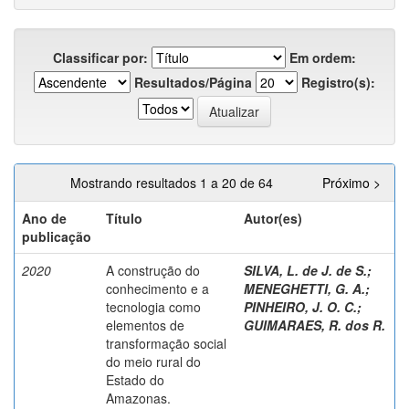
Classificar por:
Em ordem:
Resultados/Página
Registro(s):
Mostrando resultados 1 a 20 de 64
Próximo >
Ano de
Título
Autor(es)
publicação
2020
A construção do
SILVA, L. de J. de S.
;
conhecimento e a
MENEGHETTI, G. A.
;
tecnologia como
PINHEIRO, J. O. C.
;
elementos de
GUIMARAES, R. dos R.
transformação social
do meio rural do
Estado do
Amazonas.