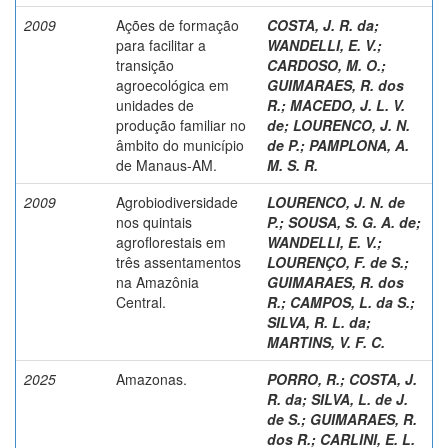
2009
Ações de formação
COSTA, J. R. da
;
para facilitar a
WANDELLI, E. V.
;
transição
CARDOSO, M. O.
;
agroecológica em
GUIMARAES, R. dos
unidades de
R.
;
MACEDO, J. L. V.
produção familiar no
de
;
LOURENCO, J. N.
âmbito do município
de P.
;
PAMPLONA, A.
de Manaus-AM.
M. S. R.
2009
Agrobiodiversidade
LOURENCO, J. N. de
nos quintais
P.
;
SOUSA, S. G. A. de
;
agroflorestais em
WANDELLI, E. V.
;
três assentamentos
LOURENÇO, F. de S.
;
na Amazônia
GUIMARAES, R. dos
Central.
R.
;
CAMPOS, L. da S.
;
SILVA, R. L. da
;
MARTINS, V. F. C.
2025
Amazonas.
PORRO, R.
;
COSTA, J.
R. da
;
SILVA, L. de J.
de S.
;
GUIMARAES, R.
dos R.
;
CARLINI, E. L.