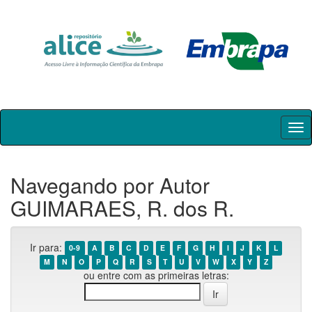
Skip
navigation
Navegando por Autor
GUIMARAES, R. dos R.
Ir para:
0-9
A
B
C
D
E
F
G
H
I
J
K
L
M
N
O
P
Q
R
S
T
U
V
W
X
Y
Z
ou entre com as primeiras letras: