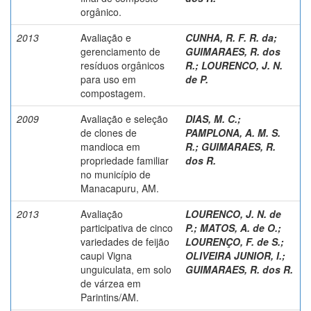
orgânico.
2013
Avaliação e
CUNHA, R. F. R. da
;
gerenciamento de
GUIMARAES, R. dos
resíduos orgânicos
R.
;
LOURENCO, J. N.
para uso em
de P.
compostagem.
2009
Avaliação e seleção
DIAS, M. C.
;
de clones de
PAMPLONA, A. M. S.
mandioca em
R.
;
GUIMARAES, R.
propriedade familiar
dos R.
no município de
Manacapuru, AM.
2013
Avaliação
LOURENCO, J. N. de
participativa de cinco
P.
;
MATOS, A. de O.
;
variedades de feijão
LOURENÇO, F. de S.
;
caupi Vigna
OLIVEIRA JUNIOR, I.
;
unguiculata, em solo
GUIMARAES, R. dos R.
de várzea em
Parintins/AM.