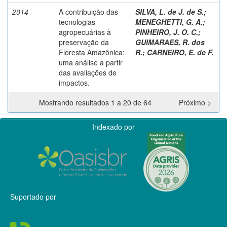
2014
A contribuição das
SILVA, L. de J. de S.
;
tecnologias
MENEGHETTI, G. A.
;
agropecuárias à
PINHEIRO, J. O. C.
;
preservação da
GUIMARAES, R. dos
Floresta Amazônica:
R.
;
CARNEIRO, E. de F.
uma análise a partir
das avaliações de
impactos.
Mostrando resultados 1 a 20 de 64
Próximo >
Indexado por
Suportado por