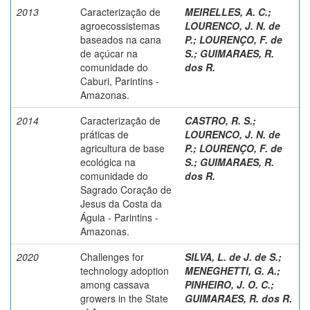
2013
Caracterização de
MEIRELLES, A. C.
;
agroecossistemas
LOURENCO, J. N. de
baseados na cana
P.
;
LOURENÇO, F. de
de açúcar na
S.
;
GUIMARAES, R.
comunidade do
dos R.
Caburi, Parintins -
Amazonas.
2014
Caracterização de
CASTRO, R. S.
;
práticas de
LOURENCO, J. N. de
agricultura de base
P.
;
LOURENÇO, F. de
ecológica na
S.
;
GUIMARAES, R.
comunidade do
dos R.
Sagrado Coração de
Jesus da Costa da
Águia - Parintins -
Amazonas.
2020
Challenges for
SILVA, L. de J. de S.
;
technology adoption
MENEGHETTI, G. A.
;
among cassava
PINHEIRO, J. O. C.
;
growers in the State
GUIMARAES, R. dos R.