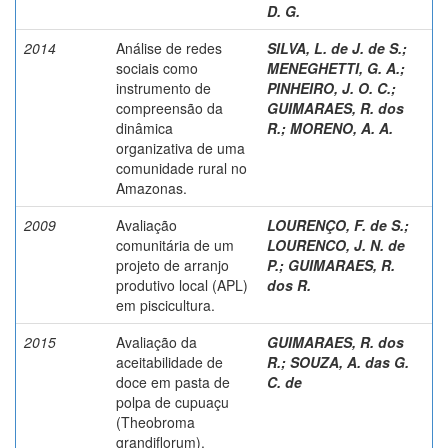
D. G.
2014
Análise de redes
SILVA, L. de J. de S.
;
sociais como
MENEGHETTI, G. A.
;
instrumento de
PINHEIRO, J. O. C.
;
compreensão da
GUIMARAES, R. dos
dinâmica
R.
;
MORENO, A. A.
organizativa de uma
comunidade rural no
Amazonas.
2009
Avaliação
LOURENÇO, F. de S.
;
comunitária de um
LOURENCO, J. N. de
projeto de arranjo
P.
;
GUIMARAES, R.
produtivo local (APL)
dos R.
em piscicultura.
2015
Avaliação da
GUIMARAES, R. dos
aceitabilidade de
R.
;
SOUZA, A. das G.
doce em pasta de
C. de
polpa de cupuaçu
(Theobroma
grandiflorum).