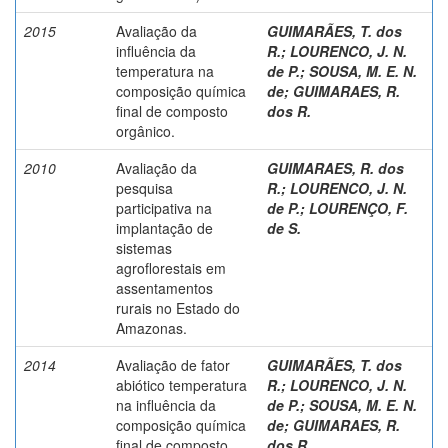
2015
Avaliação da
GUIMARÃES, T. dos
influência da
R.
;
LOURENCO, J. N.
temperatura na
de P.
;
SOUSA, M. E. N.
composição química
de
;
GUIMARAES, R.
final de composto
dos R.
orgânico.
2010
Avaliação da
GUIMARAES, R. dos
pesquisa
R.
;
LOURENCO, J. N.
participativa na
de P.
;
LOURENÇO, F.
implantação de
de S.
sistemas
agroflorestais em
assentamentos
rurais no Estado do
Amazonas.
2014
Avaliação de fator
GUIMARÃES, T. dos
abiótico temperatura
R.
;
LOURENCO, J. N.
na influência da
de P.
;
SOUSA, M. E. N.
composição química
de
;
GUIMARAES, R.
final de composto
dos R.