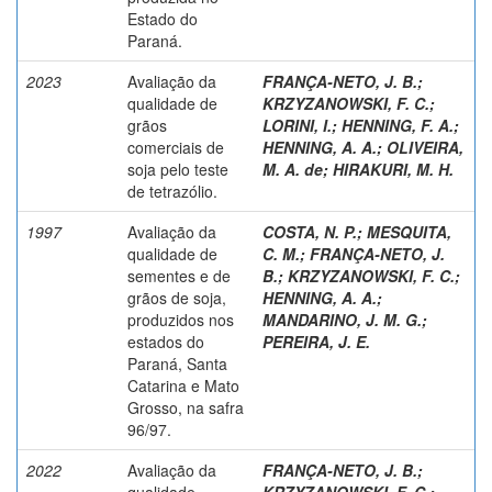
Estado do
Paraná.
2023
Avaliação da
FRANÇA-NETO, J. B.
;
qualidade de
KRZYZANOWSKI, F. C.
;
grãos
LORINI, I.
;
HENNING, F. A.
;
comerciais de
HENNING, A. A.
;
OLIVEIRA,
soja pelo teste
M. A. de
;
HIRAKURI, M. H.
de tetrazólio.
1997
Avaliação da
COSTA, N. P.
;
MESQUITA,
qualidade de
C. M.
;
FRANÇA-NETO, J.
sementes e de
B.
;
KRZYZANOWSKI, F. C.
;
grãos de soja,
HENNING, A. A.
;
produzidos nos
MANDARINO, J. M. G.
;
estados do
PEREIRA, J. E.
Paraná, Santa
Catarina e Mato
Grosso, na safra
96/97.
2022
Avaliação da
FRANÇA-NETO, J. B.
;
qualidade
KRZYZANOWSKI, F. C.
;