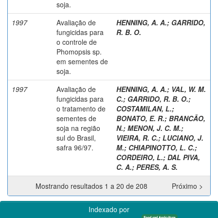
soja.
1997
Avaliação de
HENNING, A. A.
;
GARRIDO,
fungicidas para
R. B. O.
o controle de
Phomopsis sp.
em sementes de
soja.
1997
Avaliação de
HENNING, A. A.
;
VAL, W. M.
fungicidas para
C.
;
GARRIDO, R. B. O.
;
o tratamento de
COSTAMILAN, L.
;
sementes de
BONATO, E. R.
;
BRANCÃO,
soja na região
N.
;
MENON, J. C. M.
;
sul do Brasil,
VIEIRA, R. C.
;
LUCIANO, J.
safra 96/97.
M.
;
CHIAPINOTTO, L. C.
;
CORDEIRO, L.
;
DAL PIVA,
C. A.
;
PERES, A. S.
Mostrando resultados 1 a 20 de 208
Próximo >
Indexado por