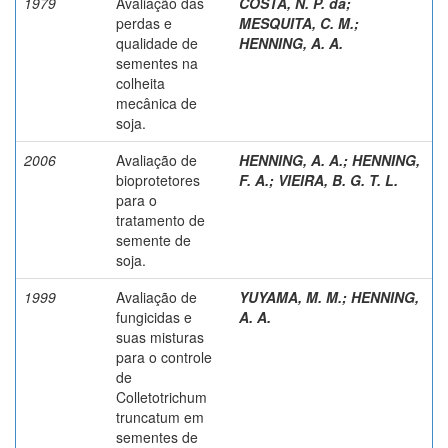
1979
Avaliação das
COSTA, N. P. da
;
perdas e
MESQUITA, C. M.
;
qualidade de
HENNING, A. A.
sementes na
colheita
mecânica de
soja.
2006
Avaliação de
HENNING, A. A.
;
HENNING,
bioprotetores
F. A.
;
VIEIRA, B. G. T. L.
para o
tratamento de
semente de
soja.
1999
Avaliação de
YUYAMA, M. M.
;
HENNING,
fungicidas e
A. A.
suas misturas
para o controle
de
Colletotrichum
truncatum em
sementes de