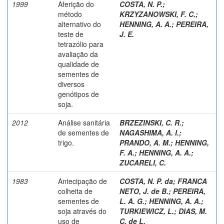
1999
Aferição do
COSTA, N. P.
;
método
KRZYZANOWSKI, F. C.
;
alternativo do
HENNING, A. A.
;
PEREIRA,
teste de
J. E.
tetrazólio para
avaliação da
qualidade de
sementes de
diversos
genótipos de
soja.
2012
Análise sanitária
BRZEZINSKI, C. R.
;
de sementes de
NAGASHIMA, A. I.
;
trigo.
PRANDO, A. M.
;
HENNING,
F. A.
;
HENNING, A. A.
;
ZUCARELI, C.
1983
Antecipação de
COSTA, N. P. da
;
FRANCA
colheita de
NETO, J. de B.
;
PEREIRA,
sementes de
L. A. G.
;
HENNING, A. A.
;
soja através do
TURKIEWICZ, L.
;
DIAS, M.
uso de
C. de L.