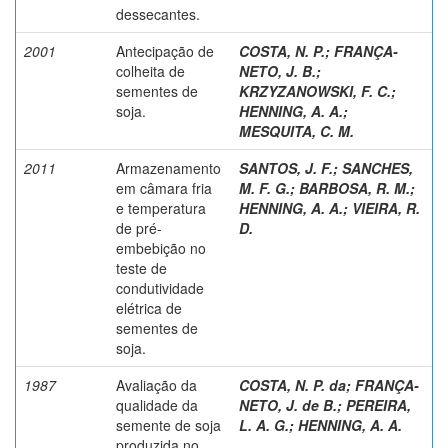
dessecantes.
2001
Antecipação de
COSTA, N. P.
;
FRANÇA-
colheita de
NETO, J. B.
;
sementes de
KRZYZANOWSKI, F. C.
;
soja.
HENNING, A. A.
;
MESQUITA, C. M.
2011
Armazenamento
SANTOS, J. F.
;
SANCHES,
em câmara fria
M. F. G.
;
BARBOSA, R. M.
;
e temperatura
HENNING, A. A.
;
VIEIRA, R.
de pré-
D.
embebição no
teste de
condutividade
elétrica de
sementes de
soja.
1987
Avaliação da
COSTA, N. P. da
;
FRANÇA-
qualidade da
NETO, J. de B.
;
PEREIRA,
semente de soja
L. A. G.
;
HENNING, A. A.
produzida no