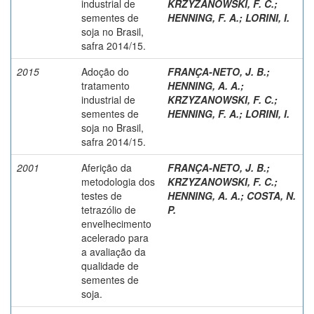
industrial de
KRZYZANOWSKI, F. C.
;
sementes de
HENNING, F. A.
;
LORINI, I.
soja no Brasil,
safra 2014/15.
2015
Adoção do
FRANÇA-NETO, J. B.
;
tratamento
HENNING, A. A.
;
industrial de
KRZYZANOWSKI, F. C.
;
sementes de
HENNING, F. A.
;
LORINI, I.
soja no Brasil,
safra 2014/15.
2001
Aferição da
FRANÇA-NETO, J. B.
;
metodologia dos
KRZYZANOWSKI, F. C.
;
testes de
HENNING, A. A.
;
COSTA, N.
tetrazólio de
P.
envelhecimento
acelerado para
a avaliação da
qualidade de
sementes de
soja.