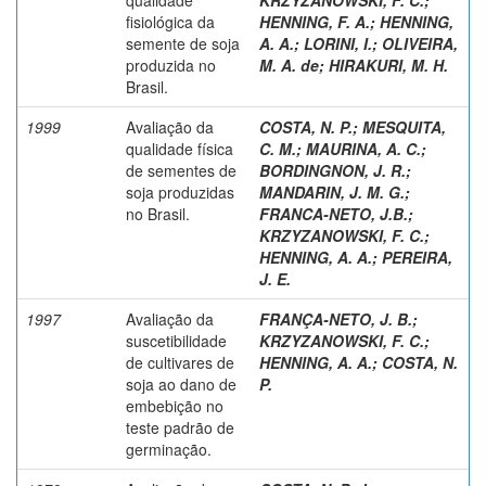
fisiológica da
HENNING, F. A.
;
HENNING,
semente de soja
A. A.
;
LORINI, I.
;
OLIVEIRA,
produzida no
M. A. de
;
HIRAKURI, M. H.
Brasil.
1999
Avaliação da
COSTA, N. P.
;
MESQUITA,
qualidade física
C. M.
;
MAURINA, A. C.
;
de sementes de
BORDINGNON, J. R.
;
soja produzidas
MANDARIN, J. M. G.
;
no Brasil.
FRANCA-NETO, J.B.
;
KRZYZANOWSKI, F. C.
;
HENNING, A. A.
;
PEREIRA,
J. E.
1997
Avaliação da
FRANÇA-NETO, J. B.
;
suscetibilidade
KRZYZANOWSKI, F. C.
;
de cultivares de
HENNING, A. A.
;
COSTA, N.
soja ao dano de
P.
embebição no
teste padrão de
germinação.