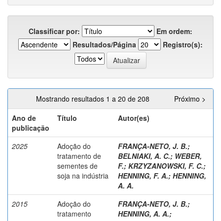
Classificar por:
Em ordem:
Resultados/Página
Registro(s):
Mostrando resultados 1 a 20 de 208
Próximo >
Ano de
Título
Autor(es)
publicação
2025
Adoção do
FRANÇA-NETO, J. B.
;
tratamento de
BELNIAKI, A. C.
;
WEBER,
sementes de
F.
;
KRZYZANOWSKI, F. C.
;
soja na indústria
HENNING, F. A.
;
HENNING,
A. A.
2015
Adoção do
FRANÇA-NETO, J. B.
;
tratamento
HENNING, A. A.
;