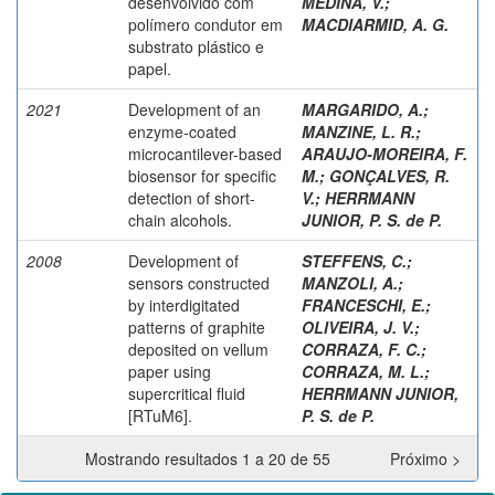
desenvolvido com
MEDINA, V.
;
polímero condutor em
MACDIARMID, A. G.
substrato plástico e
papel.
2021
Development of an
MARGARIDO, A.
;
enzyme-coated
MANZINE, L. R.
;
microcantilever-based
ARAUJO-MOREIRA, F.
biosensor for specific
M.
;
GONÇALVES, R.
detection of short-
V.
;
HERRMANN
chain alcohols.
JUNIOR, P. S. de P.
2008
Development of
STEFFENS, C.
;
sensors constructed
MANZOLI, A.
;
by interdigitated
FRANCESCHI, E.
;
patterns of graphite
OLIVEIRA, J. V.
;
deposited on vellum
CORRAZA, F. C.
;
paper using
CORRAZA, M. L.
;
supercritical fluid
HERRMANN JUNIOR,
[RTuM6].
P. S. de P.
Mostrando resultados 1 a 20 de 55
Próximo >