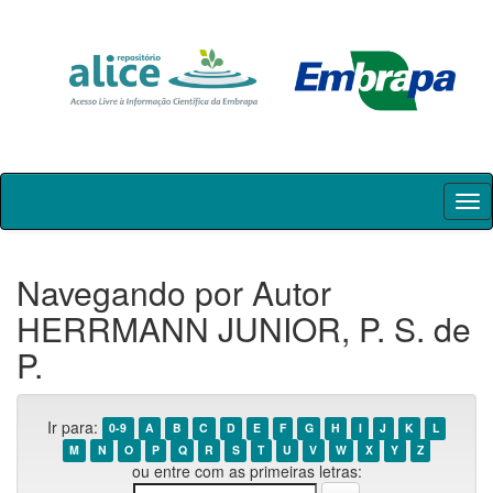
Skip
navigation
Navegando por Autor
HERRMANN JUNIOR, P. S. de
P.
Ir para:
0-9
A
B
C
D
E
F
G
H
I
J
K
L
M
N
O
P
Q
R
S
T
U
V
W
X
Y
Z
ou entre com as primeiras letras: