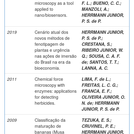
microscopy as a tool
F. L.
;
BUENO, C. C.
;
applied to
MANZOLI, A.
;
nano/biosensors.
HERRMANN JUNIOR,
P. S. de P.
2019
Cenário atual dos
HERRMANN JUNIOR,
novos métodos de
P. S. de P.
;
fenotipagem de
CRESTANA, S.
;
plantas e urgência
RIBEIRO JUNIOR, W.
nas ações de imersão
Q.
;
SOUSA, C. A. F.
do Brasil na era da
de
;
SANTOS, T. T.
;
bioeconomia.
LANNA, A. C.
2011
Chemical force
LIMA, F. de L.;
microscopy with
FREITAS, L. C. G.;
enzymes: applications
FRANCA, E. F.;
for detecting
OLIVEIRA JUNIOR, O.
herbicides.
N. de
;
HERRMANN
JUNIOR, P. S. de P.
2009
Classificação da
TEZUKA, E. S.
;
maturação de
CRUVINEL, P. E.
;
bananas (Musa
HERRMANN JUNIOR,