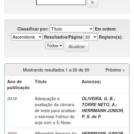
Classificar por:
Em ordem:
Resultados/Página
Registro(s):
Mostrando resultados 1 a 20 de 55
Próximo >
Ano de
Título
Autor(es)
publicação
2019
Adequação e
OLIVEIRA, G. B.
;
avaliação da câmara
TORRE NETO, A.
;
de teste para analisar
HERRMANN JUNIOR,
o estresse hídrico da
P. S. de P.
soja com o E-Nose.
2024
Affordable Sensors for
HERRMANN JUNIOR,