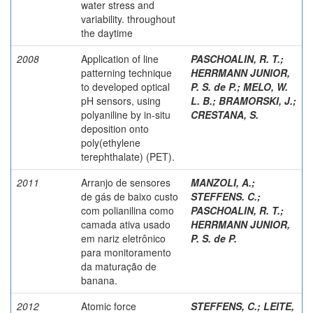
water stress and
variability. throughout
the daytime
2008
Application of line
PASCHOALIN, R. T.
;
patterning technique
HERRMANN JUNIOR,
to developed optical
P. S. de P.
;
MELO, W.
pH sensors, using
L. B.
;
BRAMORSKI, J.
;
polyaniline by in-situ
CRESTANA, S.
deposition onto
poly(ethylene
terephthalate) (PET).
2011
Arranjo de sensores
MANZOLI, A.;
de gás de baixo custo
STEFFENS. C.;
com polianilina como
PASCHOALIN, R. T.
;
camada ativa usado
HERRMANN JUNIOR,
em nariz eletrônico
P. S. de P.
para monitoramento
da maturação de
banana.
2012
Atomic force
STEFFENS, C.
;
LEITE,