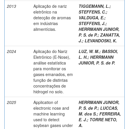
2013
Aplicação de nariz
TIGGEMANN, L.;
eletrônico na
STEFFENS, C.;
detecção de aromas
VALDUGA, E.;
em indústrias
STEFFENS, J.
;
alimentícias.
HERRMANN JUNIOR,
P. S. de P.
;
ZANATTA,
J.; LEVANDOSKI, K.
2024
Aplicação do Nariz
LUZ, W. M.
;
BASSOI,
Eletrônico (E-Nose),
L. H.
;
HERRMANN
análise estatística
JUNIOR, P. S. de P.
para monitorar os
gases emanados, em
função de distintas
concentrações de
hidrogel no solo.
2025
Application of
HERRMANN JUNIOR,
electronic nose and
P. S. de P.
;
LUCCAS,
machine learning
M. dos S.
;
FERREIRA,
used to detect
E. J.
;
TORRE NETO,
soybean gases under
A.