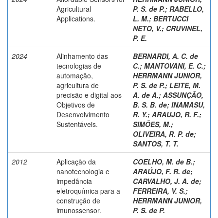
Agricultural
P. S. de P.
;
RABELLO,
Applications.
L. M.
;
BERTUCCI
NETO, V.
;
CRUVINEL,
P. E.
2024
Alinhamento das
BERNARDI, A. C. de
tecnologias de
C.
;
MANTOVANI, E. C.
;
automação,
HERRMANN JUNIOR,
agricultura de
P. S. de P.
;
LEITE, M.
precisão e digital aos
A. de A.
;
ASSUNÇÃO,
Objetivos de
B. S. B. de
;
INAMASU,
Desenvolvimento
R. Y.
;
ARAUJO, R. F.
;
Sustentáveis.
SIMÕES, M.
;
OLIVEIRA, R. P. de
;
SANTOS, T. T.
2012
Aplicação da
COELHO, M. de B.;
nanotecnologia e
ARAÚJO, F. R. de;
impedância
CARVALHO, J. A. de;
eletroquímica para a
FERREIRA, V. S.
;
construção de
HERRMANN JUNIOR,
imunossensor.
P. S. de P.