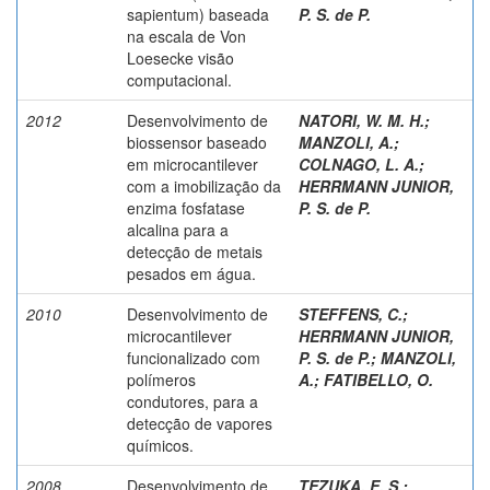
sapientum) baseada
P. S. de P.
na escala de Von
Loesecke visão
computacional.
2012
Desenvolvimento de
NATORI, W. M. H.;
biossensor baseado
MANZOLI, A.
;
em microcantilever
COLNAGO, L. A.
;
com a imobilização da
HERRMANN JUNIOR,
enzima fosfatase
P. S. de P.
alcalina para a
detecção de metais
pesados em água.
2010
Desenvolvimento de
STEFFENS, C.
;
microcantilever
HERRMANN JUNIOR,
funcionalizado com
P. S. de P.
;
MANZOLI,
polímeros
A.
;
FATIBELLO, O.
condutores, para a
detecção de vapores
químicos.
2008
Desenvolvimento de
TEZUKA, E. S.
;