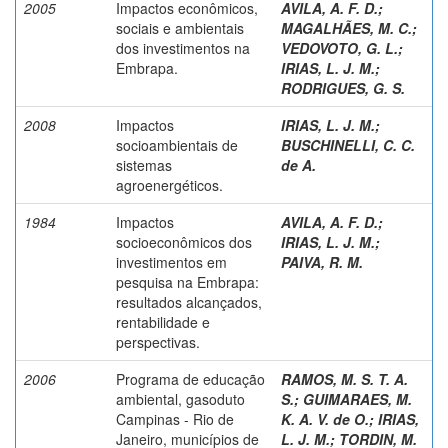
2005
Impactos econômicos,
AVILA, A. F. D.
;
sociais e ambientais
MAGALHÃES, M. C.
;
dos investimentos na
VEDOVOTO, G. L.
;
Embrapa.
IRIAS, L. J. M.
;
RODRIGUES, G. S.
2008
Impactos
IRIAS, L. J. M.
;
socioambientais de
BUSCHINELLI, C. C.
sistemas
de A.
agroenergéticos.
1984
Impactos
AVILA, A. F. D.
;
socioeconômicos dos
IRIAS, L. J. M.
;
investimentos em
PAIVA, R. M.
pesquisa na Embrapa:
resultados alcançados,
rentabilidade e
perspectivas.
2006
Programa de educação
RAMOS, M. S. T. A.
ambiental, gasoduto
S.
;
GUIMARAES, M.
Campinas - Rio de
K. A. V. de O.
;
IRIAS,
Janeiro, municípios de
L. J. M.
;
TORDIN, M.