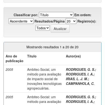
Classificar por:
Em ordem:
Resultados/Página
Registro(s):
Mostrando resultados 1 a 20 de 20
Ano de
Título
Autor(es)
publicação
2005
Ambitec-Social, um
RODRIGUES, G. S.
;
método para avaliação
RODRIGUES, I. A.
;
de impacto social de
IRIAS, L. J. M.
;
inovações tecnológicas
CAMPANHOLA, C.
agropecuárias.
2005
Ambitec-Social: um
RODRIGUES, G. S.
;
método para avaliação
RODRIGUES, I. A.
;