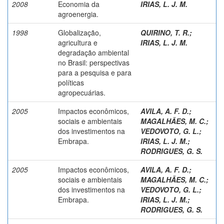
2008
Economia da
IRIAS, L. J. M.
agroenergia.
1998
Globalização,
QUIRINO, T. R.
;
agricultura e
IRIAS, L. J. M.
degradação ambiental
no Brasil: perspectivas
para a pesquisa e para
políticas
agropecuárias.
2005
Impactos econômicos,
AVILA, A. F. D.
;
sociais e ambientais
MAGALHÃES, M. C.
;
dos investimentos na
VEDOVOTO, G. L.
;
Embrapa.
IRIAS, L. J. M.
;
RODRIGUES, G. S.
2005
Impactos econômicos,
AVILA, A. F. D.
;
sociais e ambientais
MAGALHÃES, M. C.
;
dos investimentos na
VEDOVOTO, G. L.
;
Embrapa.
IRIAS, L. J. M.
;
RODRIGUES, G. S.