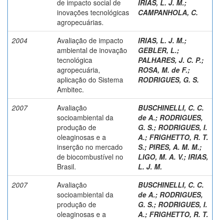
de impacto social de
IRIAS, L. J. M.
;
inovações tecnológicas
CAMPANHOLA, C.
agropecuárias.
2004
Avaliação de impacto
IRIAS, L. J. M.
;
ambiental de inovação
GEBLER, L.
;
tecnológica
PALHARES, J. C. P.
;
agropecuária,
ROSA, M. de F.
;
aplicação do Sistema
RODRIGUES, G. S.
Ambitec.
2007
Avaliação
BUSCHINELLI, C. C.
socioambiental da
de A.
;
RODRIGUES,
produção de
G. S.
;
RODRIGUES, I.
oleaginosas e a
A.
;
FRIGHETTO, R. T.
inserção no mercado
S.
;
PIRES, A. M. M.
;
de biocombustível no
LIGO, M. A. V.
;
IRIAS,
Brasil.
L. J. M.
2007
Avaliação
BUSCHINELLI, C. C.
socioambiental da
de A.
;
RODRIGUES,
produção de
G. S.
;
RODRIGUES, I.
oleaginosas e a
A.
;
FRIGHETTO, R. T.