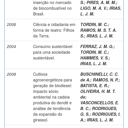
inserção no mercado
S.
;
PIRES, A. M. M.
;
de biocombustível no
LIGO, M. A. V.
;
IRIAS,
Brasil.
L. J. M.
2006
Ciência e cidadania em
TORDIN, M. C.
;
forma de teatro: Filhos
RAMOS, M. S. T. A.
da Terra.
S.
;
IRIAS, L. J. M.
2004
Consumo sustentável
FERRAZ, J. M. G.
;
para uma sociedade
TORDIN, M. C.
;
sustentável.
HAMMES, V. S.
;
IRIAS, L. J. M.
2008
Cultivos
BUSCHINELLI, C. C.
agroenergéticos para
de A.
;
RAMOS, N. P.
;
geração de biodiesel:
BATISTA, E. R.
;
impacto sócio-
OLIVEIRA, H. M. T.
ambiental na cadeia
de
;
produtiva do dendê e
VASCONCELLOS, E.
análise de tendência
B. C.
;
RODRIGUES,
da expansão do
G. S.
;
RODRIGUES, I.
girassol.
A.
;
IRIAS, L. J. M.