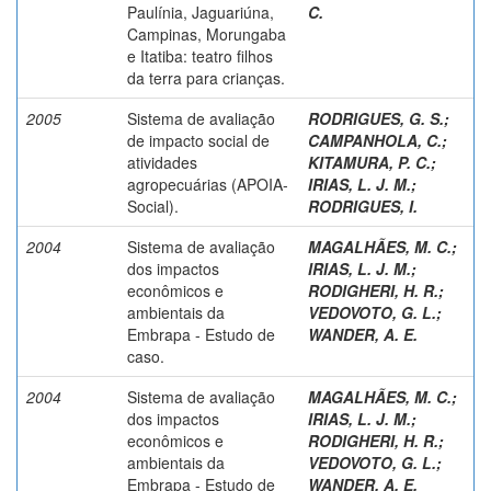
Paulínia, Jaguariúna,
C.
Campinas, Morungaba
e Itatiba: teatro filhos
da terra para crianças.
2005
Sistema de avaliação
RODRIGUES, G. S.
;
de impacto social de
CAMPANHOLA, C.
;
atividades
KITAMURA, P. C.
;
agropecuárias (APOIA-
IRIAS, L. J. M.
;
Social).
RODRIGUES, I.
2004
Sistema de avaliação
MAGALHÃES, M. C.
;
dos impactos
IRIAS, L. J. M.
;
econômicos e
RODIGHERI, H. R.
;
ambientais da
VEDOVOTO, G. L.
;
Embrapa - Estudo de
WANDER, A. E.
caso.
2004
Sistema de avaliação
MAGALHÃES, M. C.
;
dos impactos
IRIAS, L. J. M.
;
econômicos e
RODIGHERI, H. R.
;
ambientais da
VEDOVOTO, G. L.
;
Embrapa - Estudo de
WANDER, A. E.