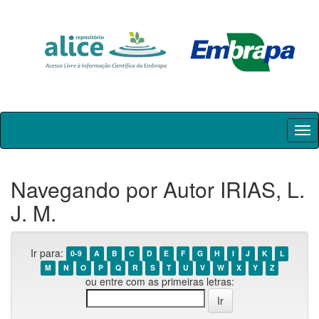
Skip
navigation
Navegando por Autor IRIAS, L.
J. M.
Ir para:
0-9
A
B
C
D
E
F
G
H
I
J
K
L
M
N
O
P
Q
R
S
T
U
V
W
X
Y
Z
ou entre com as primeiras letras: