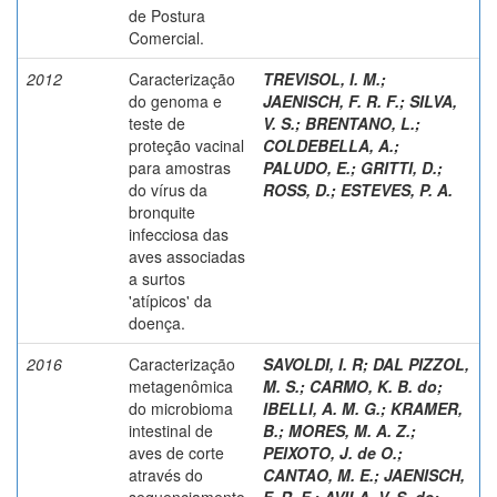
de Postura
Comercial.
2012
Caracterização
TREVISOL, I. M.
;
do genoma e
JAENISCH, F. R. F.
;
SILVA,
teste de
V. S.
;
BRENTANO, L.
;
proteção vacinal
COLDEBELLA, A.
;
para amostras
PALUDO, E.
;
GRITTI, D.
;
do vírus da
ROSS, D.
;
ESTEVES, P. A.
bronquite
infecciosa das
aves associadas
a surtos
'atípicos' da
doença.
2016
Caracterização
SAVOLDI, I. R
;
DAL PIZZOL,
metagenômica
M. S.
;
CARMO, K. B. do
;
do microbioma
IBELLI, A. M. G.
;
KRAMER,
intestinal de
B.
;
MORES, M. A. Z.
;
aves de corte
PEIXOTO, J. de O.
;
através do
CANTAO, M. E.
;
JAENISCH,
sequenciamento
F. R. F.
;
AVILA, V. S. de
;