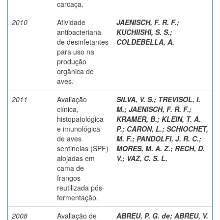
carcaça.
2010
Atividade
JAENISCH, F. R. F.
;
antibacteriana
KUCHIISHI, S. S.
;
de desinfetantes
COLDEBELLA, A.
para uso na
produção
orgânica de
aves.
2011
Avaliação
SILVA, V. S.
;
TREVISOL, I.
clínica,
M.
;
JAENISCH, F. R. F.
;
histopatológica
KRAMER, B.
;
KLEIN, T. A.
e imunológica
P.
;
CARON, L.
;
SCHIOCHET,
de aves
M. F.
;
PANDOLFI, J. R. C.
;
sentinelas (SPF)
MORES, M. A. Z.
;
RECH, D.
alojadas em
V.
;
VAZ, C. S. L.
cama de
frangos
reutilizada pós-
fermentação.
2008
Avaliação de
ABREU, P. G. de
;
ABREU, V.