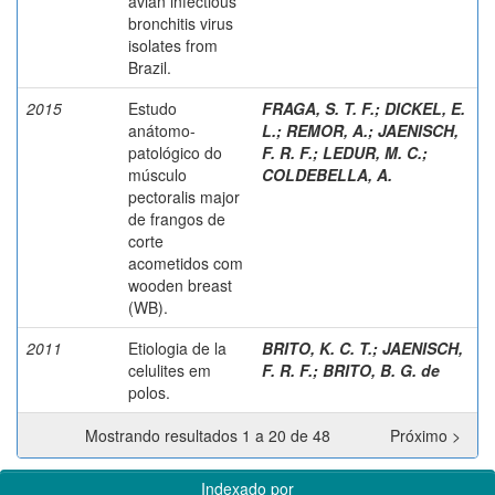
avian infectious
bronchitis virus
isolates from
Brazil.
2015
Estudo
FRAGA, S. T. F.
;
DICKEL, E.
anátomo-
L.
;
REMOR, A.
;
JAENISCH,
patológico do
F. R. F.
;
LEDUR, M. C.
;
músculo
COLDEBELLA, A.
pectoralis major
de frangos de
corte
acometidos com
wooden breast
(WB).
2011
Etiologia de la
BRITO, K. C. T.
;
JAENISCH,
celulites em
F. R. F.
;
BRITO, B. G. de
polos.
Mostrando resultados 1 a 20 de 48
Próximo >
Indexado por