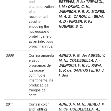
and
ESTEVES, P. A.
;
TREVISOL,
characterization
I. M.
;
OKINO, C. H.
;
of a
JAENISCH, F. R. F.
;
MORES,
recombinant
M. A. Z.
;
CARON, L.
;
SILVA,
vaccine
A. D.
;
FINGER, P. F.
;
encoding the
HUBNER, S. O.
nucleocapsid
protein gene of
avian infectious
bronchitis virus.
2008
Cortina amarela
ABREU, P. G. de
;
ABREU, V.
e azul,
M. N.
;
COLDEBELLA, A.
;
programas de
JAENISCH, F. R. F.
;
PAIVA,
luz quase
D. P. de
;
SANTOS FILHO, J.
contínuo e
I. dos
intermitente, na
produção de
frangos de
corte.
2011
Curtain color
ABREU, V. M. N.
;
ABREU, P.
and lighting
G. de
;
COLDEBELLA, A.
;