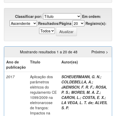
Classificar por:
Em ordem:
Resultados/Página
Registro(s):
Mostrando resultados 1 a 20 de 48
Próximo >
Ano de
Título
Autor(es)
publicação
2017
Aplicação dos
SCHEUERMANN, G. N.
;
parâmetros
COLDEBELLA, A.
;
elétricos do
JAENISCH, F. R. F.
;
ROSA,
regulamento CE
P. S.
;
MORES, M. A. Z.
;
1099/2009 na
CARON, L.
;
COSTA, E. X.
;
eletronarcose
LA VEGA, L. T. de
;
ALVES,
de frangos:
S. P.
Impactos na