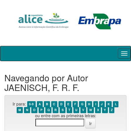
Skip
navigation
Navegando por Autor
JAENISCH, F. R. F.
Ir para:
0-9
A
B
C
D
E
F
G
H
I
J
K
L
M
N
O
P
Q
R
S
T
U
V
W
X
Y
Z
ou entre com as primeiras letras: