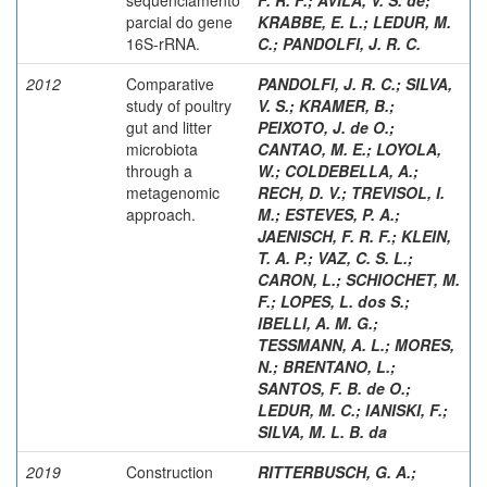
parcial do gene
KRABBE, E. L.
;
LEDUR, M.
16S-rRNA.
C.
;
PANDOLFI, J. R. C.
2012
Comparative
PANDOLFI, J. R. C.
;
SILVA,
study of poultry
V. S.
;
KRAMER, B.
;
gut and litter
PEIXOTO, J. de O.
;
microbiota
CANTAO, M. E.
;
LOYOLA,
through a
W.
;
COLDEBELLA, A.
;
metagenomic
RECH, D. V.
;
TREVISOL, I.
approach.
M.
;
ESTEVES, P. A.
;
JAENISCH, F. R. F.
;
KLEIN,
T. A. P.
;
VAZ, C. S. L.
;
CARON, L.
;
SCHIOCHET, M.
F.
;
LOPES, L. dos S.
;
IBELLI, A. M. G.
;
TESSMANN, A. L.
;
MORES,
N.
;
BRENTANO, L.
;
SANTOS, F. B. de O.
;
LEDUR, M. C.
;
IANISKI, F.
;
SILVA, M. L. B. da
2019
Construction
RITTERBUSCH, G. A.
;