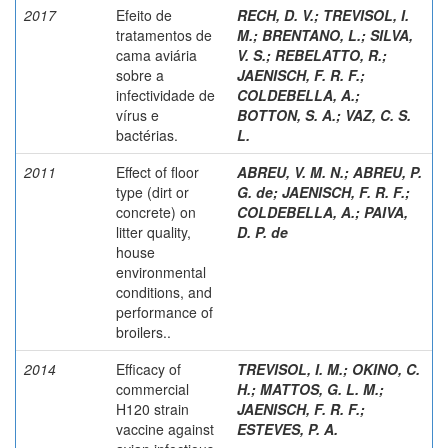
2017
Efeito de
RECH, D. V.
;
TREVISOL, I.
tratamentos de
M.
;
BRENTANO, L.
;
SILVA,
cama aviária
V. S.
;
REBELATTO, R.
;
sobre a
JAENISCH, F. R. F.
;
infectividade de
COLDEBELLA, A.
;
vírus e
BOTTON, S. A.
;
VAZ, C. S.
bactérias.
L.
2011
Effect of floor
ABREU, V. M. N.
;
ABREU, P.
type (dirt or
G. de
;
JAENISCH, F. R. F.
;
concrete) on
COLDEBELLA, A.
;
PAIVA,
litter quality,
D. P. de
house
environmental
conditions, and
performance of
broilers..
2014
Efficacy of
TREVISOL, I. M.
;
OKINO, C.
commercial
H.
;
MATTOS, G. L. M.
;
H120 strain
JAENISCH, F. R. F.
;
vaccine against
ESTEVES, P. A.