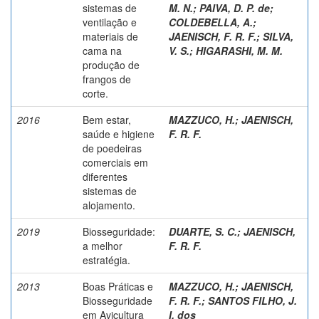
sistemas de
M. N.
;
PAIVA, D. P. de
;
ventilação e
COLDEBELLA, A.
;
materiais de
JAENISCH, F. R. F.
;
SILVA,
cama na
V. S.
;
HIGARASHI, M. M.
produção de
frangos de
corte.
2016
Bem estar,
MAZZUCO, H.
;
JAENISCH,
saúde e higiene
F. R. F.
de poedeiras
comerciais em
diferentes
sistemas de
alojamento.
2019
Biosseguridade:
DUARTE, S. C.
;
JAENISCH,
a melhor
F. R. F.
estratégia.
2013
Boas Práticas e
MAZZUCO, H.
;
JAENISCH,
Biosseguridade
F. R. F.
;
SANTOS FILHO, J.
em Avicultura
I. dos