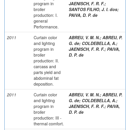
program in
JAENISCH, F. R. F.
;
broiler
SANTOS FILHO, J. I. dos
;
production: I.
PAIVA, D. P. de
general
Performance.
2011
Curtain color
ABREU, V. M. N.
;
ABREU, P.
and lighting
G. de
;
COLDEBELLA, A.
;
program in
JAENISCH, F. R. F.
;
PAIVA,
broiler
D. P. de
production: II.
carcass and
parts yield and
abdominal fat
deposition.
2011
Curtain color
ABREU, V. M. N.
;
ABREU, P.
and lighting
G. de
;
COLDEBELLA, A.
;
program in
JAENISCH, F. R. F.
;
PAIVA,
broiler
D. P. de
production: III -
thermal comfort.