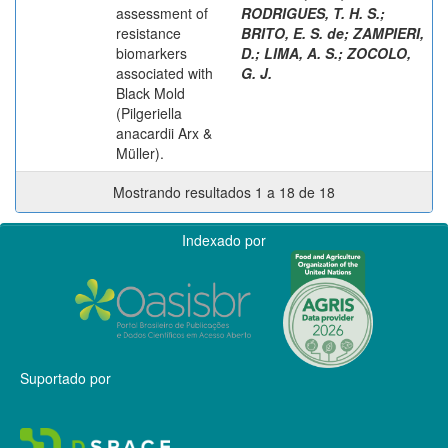
assessment of
RODRIGUES, T. H. S.
;
resistance
BRITO, E. S. de
;
ZAMPIERI,
biomarkers
D.
;
LIMA, A. S.
;
ZOCOLO,
associated with
G. J.
Black Mold
(Pilgeriella
anacardii Arx &
Müller).
Mostrando resultados 1 a 18 de 18
Indexado por
Suportado por