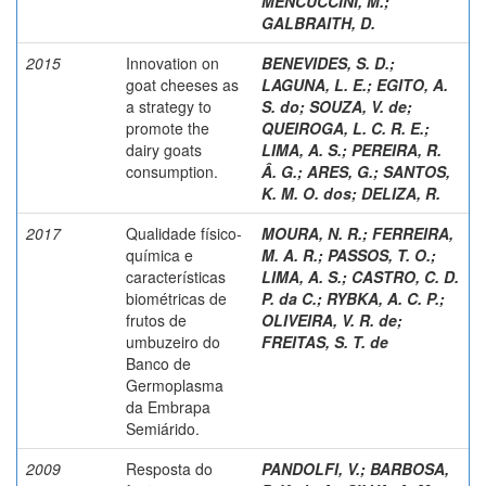
MENCUCCINI, M.
;
GALBRAITH, D.
2015
Innovation on
BENEVIDES, S. D.
;
goat cheeses as
LAGUNA, L. E.
;
EGITO, A.
a strategy to
S. do
;
SOUZA, V. de
;
promote the
QUEIROGA, L. C. R. E.
;
dairy goats
LIMA, A. S.
;
PEREIRA, R.
consumption.
Â. G.
;
ARES, G.
;
SANTOS,
K. M. O. dos
;
DELIZA, R.
2017
Qualidade físico-
MOURA, N. R.
;
FERREIRA,
química e
M. A. R.
;
PASSOS, T. O.
;
características
LIMA, A. S.
;
CASTRO, C. D.
biométricas de
P. da C.
;
RYBKA, A. C. P.
;
frutos de
OLIVEIRA, V. R. de
;
umbuzeiro do
FREITAS, S. T. de
Banco de
Germoplasma
da Embrapa
Semiárido.
2009
Resposta do
PANDOLFI, V.
;
BARBOSA,