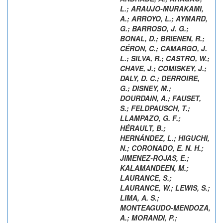
L.
;
ARAUJO-MURAKAMI,
A.
;
ARROYO, L.
;
AYMARD,
G.
;
BARROSO, J. G.
;
BONAL, D.
;
BRIENEN, R.
;
CÉRON, C.
;
CAMARGO, J.
L.
;
SILVA, R.
;
CASTRO, W.
;
CHAVE, J.
;
COMISKEY, J.
;
DALY, D. C.
;
DERROIRE,
G.
;
DISNEY, M.
;
DOURDAIN, A.
;
FAUSET,
S.
;
FELDPAUSCH, T.
;
LLAMPAZO, G. F.
;
HÉRAULT, B.
;
HERNÁNDEZ, L.
;
HIGUCHI,
N.
;
CORONADO, E. N. H.
;
JIMENEZ-ROJAS, E.
;
KALAMANDEEN, M.
;
LAURANCE, S.
;
LAURANCE, W.
;
LEWIS, S.
;
LIMA, A. S.
;
MONTEAGUDO-MENDOZA,
A.
;
MORANDI, P.
;