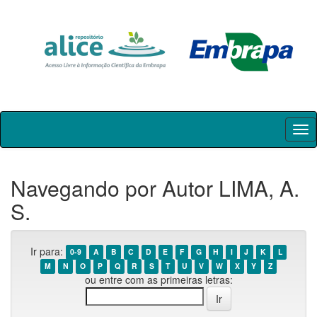
Skip
navigation
Navegando por Autor LIMA, A.
S.
Ir para:
0-9
A
B
C
D
E
F
G
H
I
J
K
L
M
N
O
P
Q
R
S
T
U
V
W
X
Y
Z
ou entre com as primeiras letras: