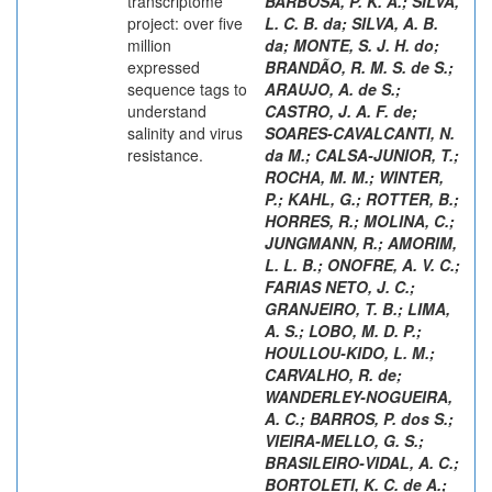
transcriptome
BARBOSA, P. K. A.
;
SILVA,
project: over five
L. C. B. da
;
SILVA, A. B.
million
da
;
MONTE, S. J. H. do
;
expressed
BRANDÃO, R. M. S. de S.
;
sequence tags to
ARAUJO, A. de S.
;
understand
CASTRO, J. A. F. de
;
salinity and virus
SOARES-CAVALCANTI, N.
resistance.
da M.
;
CALSA-JUNIOR, T.
;
ROCHA, M. M.
;
WINTER,
P.
;
KAHL, G.
;
ROTTER, B.
;
HORRES, R.
;
MOLINA, C.
;
JUNGMANN, R.
;
AMORIM,
L. L. B.
;
ONOFRE, A. V. C.
;
FARIAS NETO, J. C.
;
GRANJEIRO, T. B.
;
LIMA,
A. S.
;
LOBO, M. D. P.
;
HOULLOU-KIDO, L. M.
;
CARVALHO, R. de
;
WANDERLEY-NOGUEIRA,
A. C.
;
BARROS, P. dos S.
;
VIEIRA-MELLO, G. S.
;
BRASILEIRO-VIDAL, A. C.
;
BORTOLETI, K. C. de A.
;