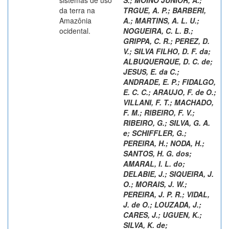
da terra na
TRGUE, A. P.
;
BARBERI,
Amazônia
A.
;
MARTINS, A. L. U.
;
ocidental.
NOGUEIRA, C. L. B.
;
GRIPPA, C. R.
;
PEREZ, D.
V.
;
SILVA FILHO, D. F. da
;
ALBUQUERQUE, D. C. de
;
JESUS, E. da C.
;
ANDRADE, E. P.
;
FIDALGO,
E. C. C.
;
ARAUJO, F. de O.
;
VILLANI, F. T.
;
MACHADO,
F. M.
;
RIBEIRO, F. V.
;
RIBEIRO, G.
;
SILVA, G. A.
e
;
SCHIFFLER, G.
;
PEREIRA, H.
;
NODA, H.
;
SANTOS, H. G. dos
;
AMARAL, I. L. do
;
DELABIE, J.
;
SIQUEIRA, J.
O.
;
MORAIS, J. W.
;
PEREIRA, J. P. R.
;
VIDAL,
J. de O.
;
LOUZADA, J.
;
CARES, J.
;
UGUEN, K.
;
SILVA, K. de
;