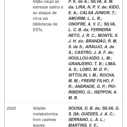
feijão-caupi ao
P. K. de A.
;
SILVA, A. M.
estresse salino e
da
;
LIRA, N. P. V. de
;
KIDO,
ao ataque de
E. A.
;
CALSA JUNIOR, T.
;
vírus via
AMORIM, L. L. B.
;
bibliotecas de
ONOFRE, A. V. C.
;
SILVA,
ESTs.
L. C. B. da
;
FERREIRA
NETO, J. R. C.
;
MONTE, S.
J. H. do
;
BRANDÃO, R. M.
S. de S.
;
ARAUJO, A. de
S.
;
CASTRO, J. A. F. de
;
HOULLOU-KIDO, L. M.
;
GRANJEIRO, T. B.
;
LIMA,
A. S.
;
LOBO, M. D. P.
;
SITTOLIN, I. M.
;
ROCHA,
M. M.
;
FREIRE FILHO, F.
R.
;
ANDRADE, G. P.
;
PIO-
RIBEIRO, G.
;
ISEPPON, A.
M. B.
2022
Volatile
SOUSA, D. B. de
;
SILVA, G.
metabolomics
S. DA
;
GUEDES, J. A. C.
;
from cashew
SERRANO, L. A. L.
;
leaves:
MARTINS, V. V.
;