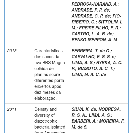
PEDROSA-HARAND, A.
;
ANDRADE, P. P. de
;
ANDRADE, G. P. de
;
PIO-
RIBEIRO, G.
;
SITTOLIN, I.
M.
;
FREIRE FILHO, F. R.
;
CASTRO, L. A. B. de
;
BENKO-ISEPPON, A. M.
2018
Características
FERREIRA, T. de O.
;
dos sucos da
CARVALHO, E. S. S. e
;
uva BRS Magna
LIMA, A. S.
;
RYBKA, A. C.
colhida de
P.
;
BIASOTO, A. C. T.
;
plantas sobre
LIMA, M. A. C. de
diferentes porta-
enxertos após
dez meses da
elaboração.
2011
Density and
SILVA, K. da
;
NOBREGA,
diversity of
R. S. A.
;
LIMA, A. S.
;
diazotrophic
BARBERI, A.
;
MOREIRA, F.
bacteria isolated
M. de S.
from Amazonian