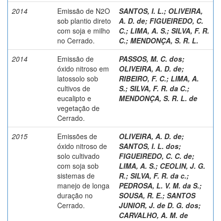
2014
Emissão de N2O
SANTOS, I. L.
;
OLIVEIRA,
sob plantio direto
A. D. de
;
FIGUEIREDO, C.
com soja e milho
C.
;
LIMA, A. S.
;
SILVA, F. R.
no Cerrado.
C.
;
MENDONÇA, S. R. L.
2014
Emissão de
PASSOS, M. C. dos
;
óxido nitroso em
OLIVEIRA, A. D. de
;
latossolo sob
RIBEIRO, F. C.
;
LIMA, A.
cultivos de
S.
;
SILVA, F. R. da C.
;
eucalipto e
MENDONÇA, S. R. L. de
vegetação de
Cerrado.
2015
Emissões de
OLIVEIRA, A. D. de
;
óxido nitroso de
SANTOS, I. L. dos
;
solo cultivado
FIGUEIREDO, C. C. de
;
com soja sob
LIMA, A. S.
;
CEOLIN, J. G.
sistemas de
R.
;
SILVA, F. R. da c.
;
manejo de longa
PEDROSA, L. V. M. da S.
;
duração no
SOUSA, R. E.
;
SANTOS
Cerrado.
JUNIOR, J. de D. G. dos
;
CARVALHO, A. M. de