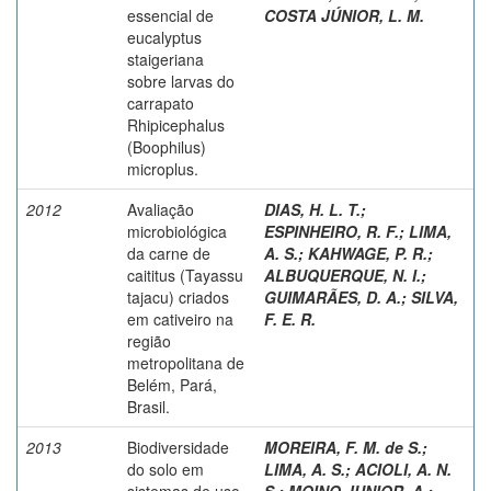
essencial de
COSTA JÚNIOR, L. M.
eucalyptus
staigeriana
sobre larvas do
carrapato
Rhipicephalus
(Boophilus)
microplus.
2012
Avaliação
DIAS, H. L. T.
;
microbiológica
ESPINHEIRO, R. F.
;
LIMA,
da carne de
A. S.
;
KAHWAGE, P. R.
;
caititus (Tayassu
ALBUQUERQUE, N. I.
;
tajacu) criados
GUIMARÃES, D. A.
;
SILVA,
em cativeiro na
F. E. R.
região
metropolitana de
Belém, Pará,
Brasil.
2013
Biodiversidade
MOREIRA, F. M. de S.
;
do solo em
LIMA, A. S.
;
ACIOLI, A. N.
sistemas de uso
S.
;
MOINO JUNIOR, A.
;