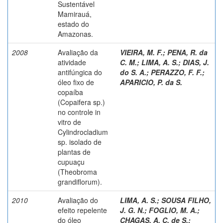
Sustentável
Mamirauá,
estado do
Amazonas.
2008
Avaliação da
VIEIRA, M. F.
;
PENA, R. da
atividade
C. M.
;
LIMA, A. S.
;
DIAS, J.
antifúngica do
do S. A.
;
PERAZZO, F. F.
;
óleo fixo de
APARICIO, P. da S.
copaíba
(Copaifera sp.)
no controle in
vitro de
Cylindrocladium
sp. isolado de
plantas de
cupuaçu
(Theobroma
grandiflorum).
2010
Avaliação do
LIMA, A. S.
;
SOUSA FILHO,
efeito repelente
J. G. N.
;
FOGLIO, M. A.
;
do óleo
CHAGAS, A. C. de S.
;