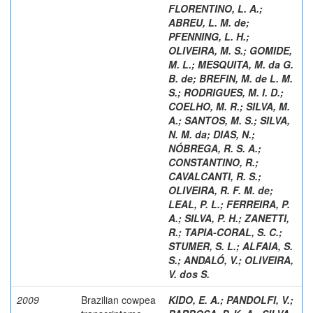
FLORENTINO, L. A.
;
ABREU, L. M. de
;
PFENNING, L. H.
;
OLIVEIRA, M. S.
;
GOMIDE,
M. L.
;
MESQUITA, M. da G.
B. de
;
BREFIN, M. de L. M.
S.
;
RODRIGUES, M. I. D.
;
COELHO, M. R.
;
SILVA, M.
A.
;
SANTOS, M. S.
;
SILVA,
N. M. da
;
DIAS, N.
;
NÓBREGA, R. S. A.
;
CONSTANTINO, R.
;
CAVALCANTI, R. S.
;
OLIVEIRA, R. F. M. de
;
LEAL, P. L.
;
FERREIRA, P.
A.
;
SILVA, P. H.
;
ZANETTI,
R.
;
TAPIA-CORAL, S. C.
;
STUMER, S. L.
;
ALFAIA, S.
S.
;
ANDALÓ, V.
;
OLIVEIRA,
V. dos S.
2009
Brazilian cowpea
KIDO, E. A.
;
PANDOLFI, V.
;