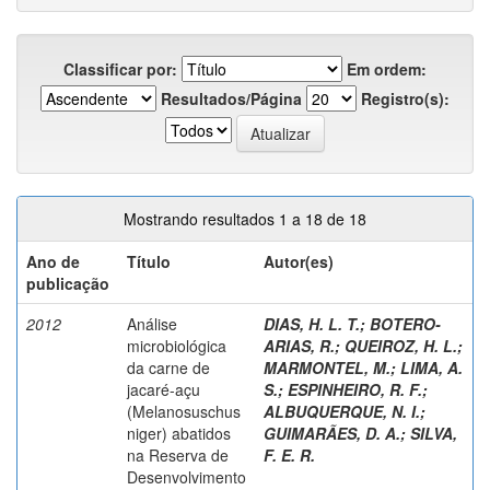
Classificar por:
Em ordem:
Resultados/Página
Registro(s):
Mostrando resultados 1 a 18 de 18
Ano de
Título
Autor(es)
publicação
2012
Análise
DIAS, H. L. T.
;
BOTERO-
microbiológica
ARIAS, R.
;
QUEIROZ, H. L.
;
da carne de
MARMONTEL, M.
;
LIMA, A.
jacaré-açu
S.
;
ESPINHEIRO, R. F.
;
(Melanosuschus
ALBUQUERQUE, N. I.
;
niger) abatidos
GUIMARÃES, D. A.
;
SILVA,
na Reserva de
F. E. R.
Desenvolvimento