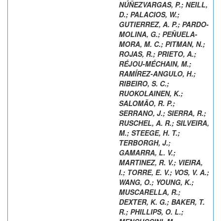
NÚÑEZVARGAS, P.
;
NEILL,
D.
;
PALACIOS, W.
;
GUTIERREZ, A. P.
;
PARDO-
MOLINA, G.
;
PEÑUELA-
MORA, M. C.
;
PITMAN, N.
;
ROJAS, R.
;
PRIETO, A.
;
RÉJOU-MÉCHAIN, M.
;
RAMÍREZ-ANGULO, H.
;
RIBEIRO, S. C.
;
RUOKOLAINEN, K.
;
SALOMÃO, R. P.
;
SERRANO, J.
;
SIERRA, R.
;
RUSCHEL, A. R.
;
SILVEIRA,
M.
;
STEEGE, H. T.
;
TERBORGH, J.
;
GAMARRA, L. V.
;
MARTINEZ, R. V.
;
VIEIRA,
I.
;
TORRE, E. V.
;
VOS, V. A.
;
WANG, O.
;
YOUNG, K.
;
MUSCARELLA, R.
;
DEXTER, K. G.
;
BAKER, T.
R.
;
PHILLIPS, O. L.
;