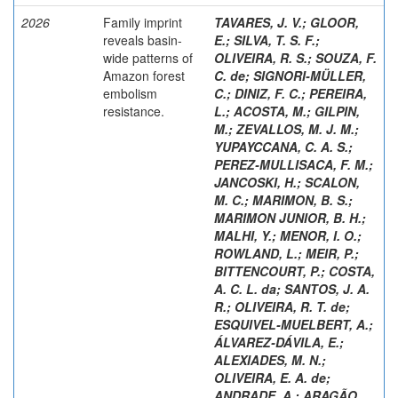
2026
Family imprint
TAVARES, J. V.
;
GLOOR,
reveals basin-
E.
;
SILVA, T. S. F.
;
wide patterns of
OLIVEIRA, R. S.
;
SOUZA, F.
Amazon forest
C. de
;
SIGNORI-MÜLLER,
embolism
C.
;
DINIZ, F. C.
;
PEREIRA,
resistance.
L.
;
ACOSTA, M.
;
GILPIN,
M.
;
ZEVALLOS, M. J. M.
;
YUPAYCCANA, C. A. S.
;
PEREZ-MULLISACA, F. M.
;
JANCOSKI, H.
;
SCALON,
M. C.
;
MARIMON, B. S.
;
MARIMON JUNIOR, B. H.
;
MALHI, Y.
;
MENOR, I. O.
;
ROWLAND, L.
;
MEIR, P.
;
BITTENCOURT, P.
;
COSTA,
A. C. L. da
;
SANTOS, J. A.
R.
;
OLIVEIRA, R. T. de
;
ESQUIVEL-MUELBERT, A.
;
ÁLVAREZ-DÁVILA, E.
;
ALEXIADES, M. N.
;
OLIVEIRA, E. A. de
;
ANDRADE, A.
;
ARAGÃO,