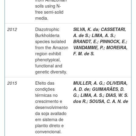
soils using N-
free semi-solid
media.
2012
Diazotrophic
SILVA, K. da
;
CASSETARI,
Burkholderia
A. de S.
;
LIMA, A. S.
;
species isolated
BRANDT, E.
;
PINNOCK, E.
;
from the Amazon
VANDAMME, P.
;
MOREIRA,
region exhibit
F. M. de S.
phenotypical,
functional and
genetic diversity.
2015
Efeito das
MULLER, A. G.
;
OLIVEIRA,
condições
A. D. de
;
GUIMARÃES, D.
térmicas no
G.
;
LIMA, A. S.
;
DIAS, W. S.
crescimento e
dos R.
;
SOUSA, C. A. N. de
desenvolvimento
da soja avaliado
em sistema de
plantio direto e
convencional.