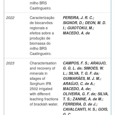
milho BRS
Caatingueiro.
2022
Caracterização
PEREIRA, J. R. C.
;
de biocarvões
SIGNOR, D.
;
DEON, M. D.
regionais e
I.
;
GUIOTOKU, M.
;
efeitos sobre a
MACEDO, A. de
produção de
biomassa do
milho BRS
Caatingueiro.
2023
Characterisation
CAMPOS, F. S.
;
ARAUJO,
and recovery of
G. G. L. de
;
SIMOES, W.
minerals in
L.
;
SILVA, T. G. F. da
;
silages of
GUIMARÃES, M. J. M.
;
Sorghum IPA
ARAÚJO, C. de A.
;
2502 irrigated
MACEDO, A. de
;
with different
OLIVEIRA, G. F. de
;
SILVA,
leaching fractions
T. S.
;
ZANINE, A. de M.
;
of brackish water.
FERREIRA, D. de J.
;
CAVALCANTI, H. S.
;
GOIS,
G. C.