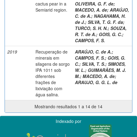
cactus pear in a
OLIVEIRA, G. F. de
;
Semiarid region.
MACEDO, A. de
;
ARAÚJO,
C. de A.
;
NAGAHAMA, H.
de J.
;
SILVA, T. G. F. da
;
TURCO, S. H. N.
;
SOUZA,
R. T. de A.
;
GOIS, G. C.
;
CAMPOS, F. S.
2019
Recuperação de
ARAÚJO, C. de A.
;
minerais em
CAMPOS, F. S.
;
GOIS, G.
silagens de sorgo
C.
;
SILVA, T. S.
;
SIMOES,
IPA 1011 sob
W. L.
;
GUIMARÃES, M. J.
diferentes
M.
;
MACEDO, A. de
;
frações de
ARAUJO, G. G. L. de
lixiviação com
água salina.
Mostrando resultados 1 a 14 de 14
Indexado por