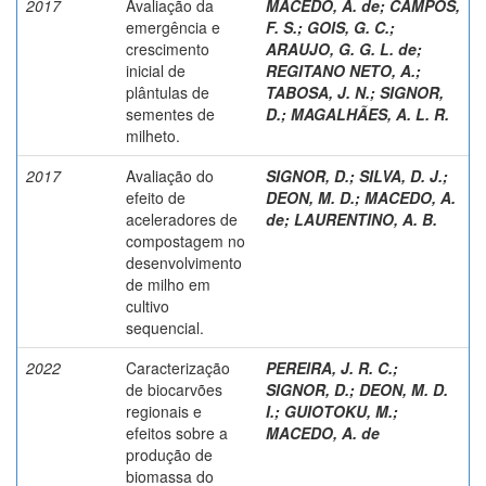
2017
Avaliação da
MACEDO, A. de
;
CAMPOS,
emergência e
F. S.
;
GOIS, G. C.
;
crescimento
ARAUJO, G. G. L. de
;
inicial de
REGITANO NETO, A.
;
plântulas de
TABOSA, J. N.
;
SIGNOR,
sementes de
D.
;
MAGALHÃES, A. L. R.
milheto.
2017
Avaliação do
SIGNOR, D.
;
SILVA, D. J.
;
efeito de
DEON, M. D.
;
MACEDO, A.
aceleradores de
de
;
LAURENTINO, A. B.
compostagem no
desenvolvimento
de milho em
cultivo
sequencial.
2022
Caracterização
PEREIRA, J. R. C.
;
de biocarvões
SIGNOR, D.
;
DEON, M. D.
regionais e
I.
;
GUIOTOKU, M.
;
efeitos sobre a
MACEDO, A. de
produção de
biomassa do