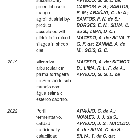
potential use of
CAMPOS, F. S.
;
SANTOS,
mango
E. M.
;
ARAÚJO, C. de A.
;
agroindustrial by-
SANTOS, F. N. de S.
;
product
BORGES, E. N.
;
SILVA, C.
associated with
de S.
;
LIMA, D. O.
;
gliricidia in mixed
MACEDO, A. de
;
SILVA, T.
silages in sheep
G. F. da
;
ZANINE, A. de
diet.
M.
;
GOIS, G. C.
2019
Micorriza
MACEDO, A. de
;
SIGNOR,
arbuscular em
D.
;
LIMA, R. L. F. de A.
;
palma forrageira
ARAUJO, G. G. L. de
no Semiárido sob
manejo com
água salina e
esterco caprino.
2022
Perfil
ARAÚJO, C. de A.
;
fermentativo,
NOVAES, J. J. da S.
;
calidad
ARAÚJO, J. S.
;
MACEDO,
nutricional y
A. de
;
SILVA, C. de S.
;
estabilidad
SILVA, T. da C. da
;