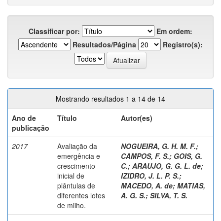
Classificar por:
Em ordem:
Resultados/Página
Registro(s):
Mostrando resultados 1 a 14 de 14
Ano de
Título
Autor(es)
publicação
2017
Avaliação da
NOGUEIRA, G. H. M. F.
;
emergência e
CAMPOS, F. S.
;
GOIS, G.
crescimento
C.
;
ARAUJO, G. G. L. de
;
inicial de
IZIDRO, J. L. P. S.
;
plântulas de
MACEDO, A. de
;
MATIAS,
diferentes lotes
A. G. S.
;
SILVA, T. S.
de milho.