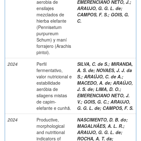
aerobia de
EMERENCIANO NETO, J.
;
ensilajes
ARAUJO, G. G. L. de
;
mezclados de
CAMPOS, F. S.
;
GOIS, G.
hierba elefante
C.
(Pennisetum
purpureum
Schum) y maní
forrajero (Arachis
pintoi).
2024
Perfil
SILVA, C. de S.
;
MIRANDA,
fermentativo,
A. S. de
;
NOVAES, J. J. da
valor nutricional e
S.
;
ARAÚJO, C. de A.
;
estabilidade
MACEDO, A. de
;
ARAÚJO,
aeróbia de
J. S. de
;
LIMA, D. O.
;
silagens mistas
EMERENCIANO NETO, J.
de capim-
V.
;
GOIS, G. C.
;
ARAUJO,
elefante e cunhã.
G. G. L. de
;
CAMPOS, F. S.
2024
Productive,
NASCIMENTO, D. B. do
;
morphological
MAGALHÃES, A. L. R.
;
and nutritional
ARAUJO, G. G. L. de
;
indicators of
ROCHA, A. T. da
;