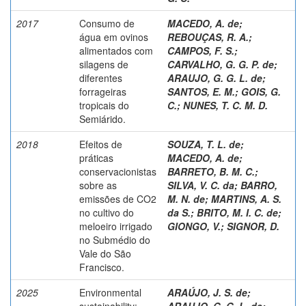
2017
Consumo de
MACEDO, A. de
;
água em ovinos
REBOUÇAS, R. A.
;
alimentados com
CAMPOS, F. S.
;
silagens de
CARVALHO, G. G. P. de
;
diferentes
ARAUJO, G. G. L. de
;
forrageiras
SANTOS, E. M.
;
GOIS, G.
tropicais do
C.
;
NUNES, T. C. M. D.
Semiárido.
2018
Efeitos de
SOUZA, T. L. de
;
práticas
MACEDO, A. de
;
conservacionistas
BARRETO, B. M. C.
;
sobre as
SILVA, V. C. da
;
BARRO,
emissões de CO2
M. N. de
;
MARTINS, A. S.
no cultivo do
da S.
;
BRITO, M. I. C. de
;
meloeiro irrigado
GIONGO, V.
;
SIGNOR, D.
no Submédio do
Vale do São
Francisco.
2025
Environmental
ARAÚJO, J. S. de
;
sustainability:
ARAUJO, G. G. L. de
;