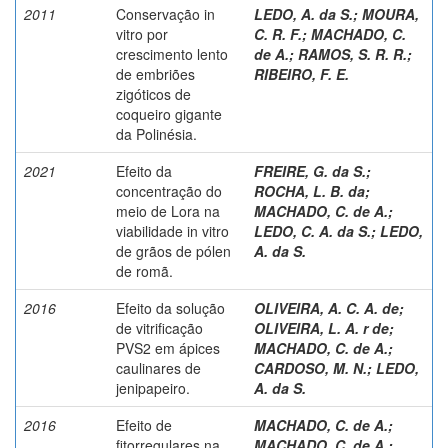
2011
Conservação in
LEDO, A. da S.
;
MOURA,
vitro por
C. R. F.
;
MACHADO, C.
crescimento lento
de A.
;
RAMOS, S. R. R.
;
de embriões
RIBEIRO, F. E.
zigóticos de
coqueiro gigante
da Polinésia.
2021
Efeito da
FREIRE, G. da S.
;
concentração do
ROCHA, L. B. da
;
meio de Lora na
MACHADO, C. de A.
;
viabilidade in vitro
LEDO, C. A. da S.
;
LEDO,
de grãos de pólen
A. da S.
de romã.
2016
Efeito da solução
OLIVEIRA, A. C. A. de
;
de vitrificação
OLIVEIRA, L. A. r de
;
PVS2 em ápices
MACHADO, C. de A.
;
caulinares de
CARDOSO, M. N.
;
LEDO,
jenipapeiro.
A. da S.
2016
Efeito de
MACHADO, C. de A.
;
fitorregulares na
MACHADO, C. de A.
;