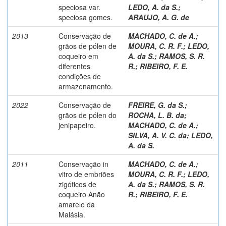
speciosa var.
LEDO, A. da S.
;
speciosa gomes.
ARAUJO, A. G. de
2013
Conservação de
MACHADO, C. de A.
;
grãos de pólen de
MOURA, C. R. F.
;
LEDO,
coqueiro em
A. da S.
;
RAMOS, S. R.
diferentes
R.
;
RIBEIRO, F. E.
condições de
armazenamento.
2022
Conservação de
FREIRE, G. da S.
;
grãos de pólen do
ROCHA, L. B. da
;
jenipapeiro.
MACHADO, C. de A.
;
SILVA, A. V. C. da
;
LEDO,
A. da S.
2011
Conservação in
MACHADO, C. de A.
;
vitro de embriões
MOURA, C. R. F.
;
LEDO,
zigóticos de
A. da S.
;
RAMOS, S. R.
coqueiro Anão
R.
;
RIBEIRO, F. E.
amarelo da
Malásia.