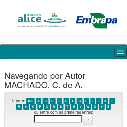
Skip
navigation
Navegando por Autor
MACHADO, C. de A.
Ir para:
0-9
A
B
C
D
E
F
G
H
I
J
K
L
M
N
O
P
Q
R
S
T
U
V
W
X
Y
Z
ou entre com as primeiras letras: