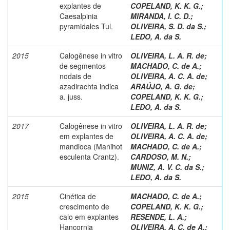
explantes de
COPELAND, K. K. G.
;
Caesalpinia
MIRANDA, I. C. D.
;
pyramidales Tul.
OLIVEIRA, S. D. da S.
;
LEDO, A. da S.
2015
Calogênese in vitro
OLIVEIRA, L. A. R. de
;
de segmentos
MACHADO, C. de A.
;
nodais de
OLIVEIRA, A. C. A. de
;
azadirachta indica
ARAÚJO, A. G. de
;
a. juss.
COPELAND, K. K. G.
;
LEDO, A. da S.
2017
Calogênese in vitro
OLIVEIRA, L. A. R. de
;
em explantes de
OLIVEIRA, A. C. A. de
;
mandioca (Manihot
MACHADO, C. de A.
;
esculenta Crantz).
CARDOSO, M. N.
;
MUNIZ, A. V. C. da S.
;
LEDO, A. da S.
2015
Cinética de
MACHADO, C. de A.
;
crescimento de
COPELAND, K. K. G.
;
calo em explantes
RESENDE, L. A.
;
Hancornia
OLIVEIRA, A. C. de A.
;