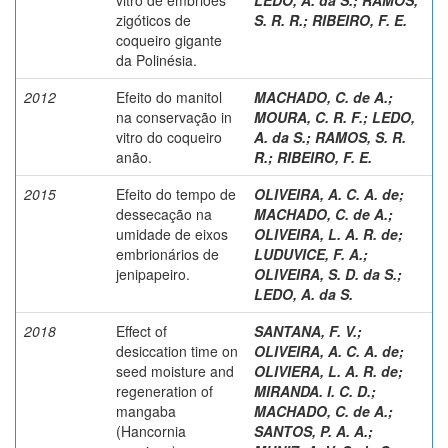
zigóticos de
S. R. R.
;
RIBEIRO, F. E.
coqueiro gigante
da Polinésia.
2012
Efeito do manitol
MACHADO, C. de A.
;
na conservação in
MOURA, C. R. F.
;
LEDO,
vitro do coqueiro
A. da S.
;
RAMOS, S. R.
anão.
R.
;
RIBEIRO, F. E.
2015
Efeito do tempo de
OLIVEIRA, A. C. A. de
;
dessecação na
MACHADO, C. de A.
;
umidade de eixos
OLIVEIRA, L. A. R. de
;
embrionários de
LUDUVICE, F. A.
;
jenipapeiro.
OLIVEIRA, S. D. da S.
;
LEDO, A. da S.
2018
Effect of
SANTANA, F. V.
;
desiccation time on
OLIVEIRA, A. C. A. de
;
seed moisture and
OLIVIERA, L. A. R. de
;
regeneration of
MIRANDA. I. C. D.
;
mangaba
MACHADO, C. de A.
;
(Hancornia
SANTOS, P. A. A.
;