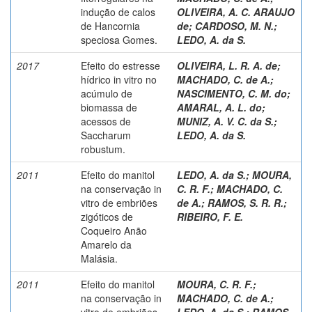
indução de calos
OLIVEIRA, A. C. ARAUJO
de Hancornia
de
;
CARDOSO, M. N.
;
speciosa Gomes.
LEDO, A. da S.
2017
Efeito do estresse
OLIVEIRA, L. R. A. de
;
hídrico in vitro no
MACHADO, C. de A.
;
acúmulo de
NASCIMENTO, C. M. do
;
biomassa de
AMARAL, A. L. do
;
acessos de
MUNIZ, A. V. C. da S.
;
Saccharum
LEDO, A. da S.
robustum.
2011
Efeito do manitol
LEDO, A. da S.
;
MOURA,
na conservação in
C. R. F.
;
MACHADO, C.
vitro de embriões
de A.
;
RAMOS, S. R. R.
;
zigóticos de
RIBEIRO, F. E.
Coqueiro Anão
Amarelo da
Malásia.
2011
Efeito do manitol
MOURA, C. R. F.
;
na conservação in
MACHADO, C. de A.
;
vitro de embriões
LEDO, A. da S.
;
RAMOS,