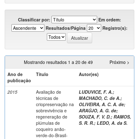
Classificar por:
Em ordem:
Resultados/Página
Registro(s):
Mostrando resultados 1 a 20 de 49
Próximo >
Ano de
Título
Autor(es)
publicação
2015
Avaliação de
LUDUVICE, F. A.
;
técnicas de
MACHADO, C. de A.
;
criopreservação na
OLIVEIRA, A. C. A. de
;
sobrevivência e
ARAÚJO, A. G. de
;
regeneração de
SOUZA, F. V. D.
;
RAMOS,
plúmulas de
S. R. R.
;
LEDO, A. da S.
coqueiro anão-
verde-do-Brasil-