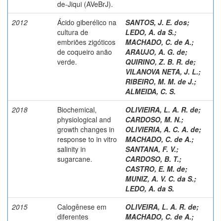
de-Jiqui (AVeBrJ).
2012
Ácido giberélico na
SANTOS, J. E. dos
;
cultura de
LEDO, A. da S.
;
embriões zigóticos
MACHADO, C. de A.
;
de coqueiro anão
ARAUJO, A. G. de
;
verde.
QUIRINO, Z. B. R. de
;
VILANOVA NETA, J. L.
;
RIBEIRO, M. M. de J.
;
ALMEIDA, C. S.
2018
Biochemical,
OLIVIEIRA, L. A. R. de
;
physiological and
CARDOSO, M. N.
;
growth changes in
OLIVIERIA, A. C. A. de
;
response to in vitro
MACHADO, C. de A.
;
salinity in
SANTANA, F. V.
;
sugarcane.
CARDOSO, B. T.
;
CASTRO, E. M. de
;
MUNIZ, A. V. C. da S.
;
LEDO, A. da S.
2015
Calogênese em
OLIVEIRA, L. A. R. de
;
diferentes
MACHADO, C. de A.
;