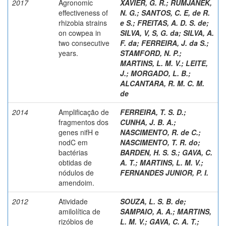
2017
Agronomic
XAVIER, G. R.
;
RUMJANEK,
effectiveness of
N. G.
;
SANTOS, C. E, de R.
rhizobia strains
e S.
;
FREITAS, A. D. S. de
;
on cowpea in
SILVA, V, S, G. da
;
SILVA, A.
two consecutive
F. da
;
FERREIRA, J. da S.
;
years.
STAMFORD, N. P.
;
MARTINS, L. M. V.
;
LEITE,
J.
;
MORGADO, L. B.
;
ALCANTARA, R. M. C. M.
de
2014
Amplificação de
FERREIRA, T. S. D.
;
fragmentos dos
CUNHA, J. B. A.
;
genes nifH e
NASCIMENTO, R. de C.
;
nodC em
NASCIMENTO, T. R. do
;
bactérias
BARDEN, H. S. S.
;
GAVA, C.
obtidas de
A. T.
;
MARTINS, L. M. V.
;
nódulos de
FERNANDES JUNIOR, P. I.
amendoim.
2012
Atividade
SOUZA, L. S. B. de
;
amilolítica de
SAMPAIO, A. A.
;
MARTINS,
rizóbios de
L. M. V.
;
GAVA, C. A. T.
;