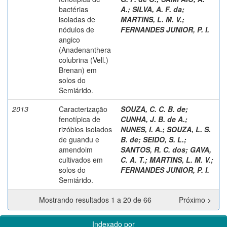
bactérias
A.
;
SILVA, A. F. da
;
isoladas de
MARTINS, L. M. V.
;
nódulos de
FERNANDES JUNIOR, P. I.
angico
(Anadenanthera
colubrina (Vell.)
Brenan) em
solos do
Semiárido.
2013
Caracterização
SOUZA, C. C. B. de
;
fenotípica de
CUNHA, J. B. de A.
;
rizóbios isolados
NUNES, I. A.
;
SOUZA, L. S.
de guandu e
B. de
;
SEIDO, S. L.
;
amendoim
SANTOS, R. C. dos
;
GAVA,
cultivados em
C. A. T.
;
MARTINS, L. M. V.
;
solos do
FERNANDES JUNIOR, P. I.
Semiárido.
Mostrando resultados 1 a 20 de 66
Próximo >
Indexado por