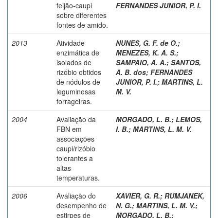
feijão-caupi
FERNANDES JUNIOR, P. I.
sobre diferentes
fontes de amido.
2013
Atividade
NUNES, G. F. de O.
;
enzimática de
MENEZES, K. A. S.
;
isolados de
SAMPAIO, A. A.
;
SANTOS,
rizóbio obtidos
A. B. dos
;
FERNANDES
de nódulos de
JUNIOR, P. I.
;
MARTINS, L.
leguminosas
M. V.
forrageiras.
2004
Avaliação da
MORGADO, L. B.
;
LEMOS,
FBN em
I. B.
;
MARTINS, L. M. V.
associações
caupi/rizóbio
tolerantes a
altas
temperaturas.
2006
Avaliação do
XAVIER, G. R.
;
RUMJANEK,
desempenho de
N. G.
;
MARTINS, L. M. V.
;
estirpes de
MORGADO, L. B.
;