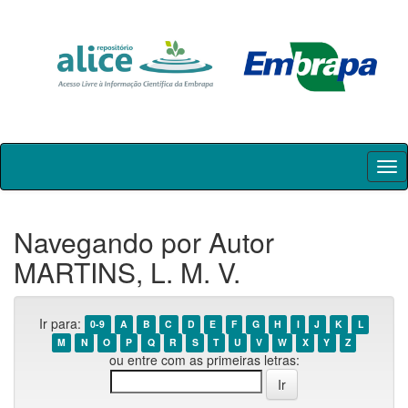
Skip
navigation
Navegando por Autor
MARTINS, L. M. V.
Ir para:
0-9
A
B
C
D
E
F
G
H
I
J
K
L
M
N
O
P
Q
R
S
T
U
V
W
X
Y
Z
ou entre com as primeiras letras: