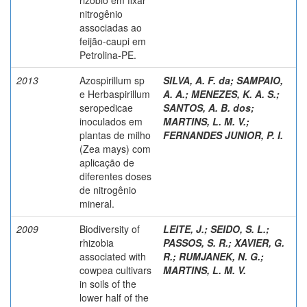
nitrogênio
associadas ao
feijão-caupi em
Petrolina-PE.
2013
Azospirillum sp
SILVA, A. F. da
;
SAMPAIO,
e Herbaspirillum
A. A.
;
MENEZES, K. A. S.
;
seropedicae
SANTOS, A. B. dos
;
inoculados em
MARTINS, L. M. V.
;
plantas de milho
FERNANDES JUNIOR, P. I.
(Zea mays) com
aplicação de
diferentes doses
de nitrogênio
mineral.
2009
Biodiversity of
LEITE, J.
;
SEIDO, S. L.
;
rhizobia
PASSOS, S. R.
;
XAVIER, G.
associated with
R.
;
RUMJANEK, N. G.
;
cowpea cultivars
MARTINS, L. M. V.
in soils of the
lower half of the