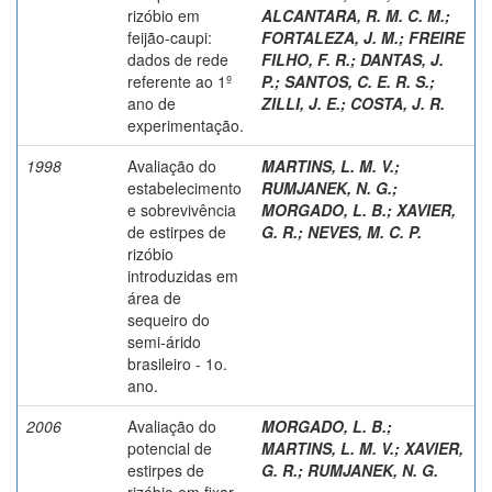
rizóbio em
ALCANTARA, R. M. C. M.
;
feijão-caupi:
FORTALEZA, J. M.
;
FREIRE
dados de rede
FILHO, F. R.
;
DANTAS, J.
referente ao 1º
P.
;
SANTOS, C. E. R. S.
;
ano de
ZILLI, J. E.
;
COSTA, J. R.
experimentação.
1998
Avaliação do
MARTINS, L. M. V.
;
estabelecimento
RUMJANEK, N. G.
;
e sobrevivência
MORGADO, L. B.
;
XAVIER,
de estirpes de
G. R.
;
NEVES, M. C. P.
rizóbio
introduzidas em
área de
sequeiro do
semi-árido
brasileiro - 1o.
ano.
2006
Avaliação do
MORGADO, L. B.
;
potencial de
MARTINS, L. M. V.
;
XAVIER,
estirpes de
G. R.
;
RUMJANEK, N. G.
rizóbio em fixar