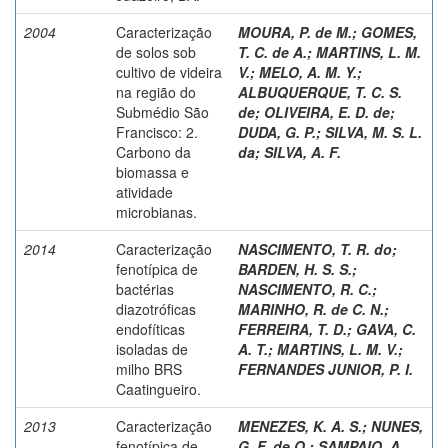
2004
Caracterização
MOURA, P. de M.
;
GOMES,
de solos sob
T. C. de A.
;
MARTINS, L. M.
cultivo de videira
V.
;
MELO, A. M. Y.
;
na região do
ALBUQUERQUE, T. C. S.
Submédio São
de
;
OLIVEIRA, E. D. de
;
Francisco: 2.
DUDA, G. P.
;
SILVA, M. S. L.
Carbono da
da
;
SILVA, A. F.
biomassa e
atividade
microbianas.
2014
Caracterização
NASCIMENTO, T. R. do
;
fenotípica de
BARDEN, H. S. S.
;
bactérias
NASCIMENTO, R. C.
;
diazotróficas
MARINHO, R. de C. N.
;
endofíticas
FERREIRA, T. D.
;
GAVA, C.
isoladas de
A. T.
;
MARTINS, L. M. V.
;
milho BRS
FERNANDES JUNIOR, P. I.
Caatingueiro.
2013
Caracterização
MENEZES, K. A. S.
;
NUNES,
fenotípica de
G. F. de O.
;
SAMPAIO, A.