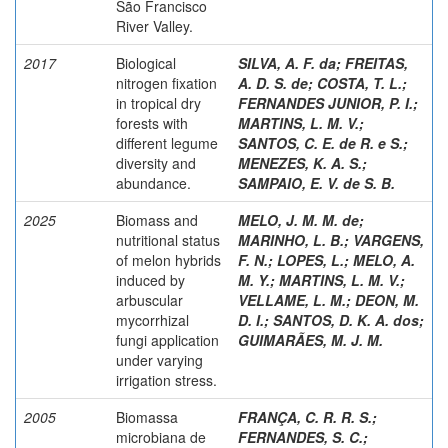
São Francisco
River Valley.
2017
Biological
SILVA, A. F. da
;
FREITAS,
nitrogen fixation
A. D. S. de
;
COSTA, T. L.
;
in tropical dry
FERNANDES JUNIOR, P. I.
;
forests with
MARTINS, L. M. V.
;
different legume
SANTOS, C. E. de R. e S.
;
diversity and
MENEZES, K. A. S.
;
abundance.
SAMPAIO, E. V. de S. B.
2025
Biomass and
MELO, J. M. M. de
;
nutritional status
MARINHO, L. B.
;
VARGENS,
of melon hybrids
F. N.
;
LOPES, L.
;
MELO, A.
induced by
M. Y.
;
MARTINS, L. M. V.
;
arbuscular
VELLAME, L. M.
;
DEON, M.
mycorrhizal
D. I.
;
SANTOS, D. K. A. dos
;
fungi application
GUIMARÃES, M. J. M.
under varying
irrigation stress.
2005
Biomassa
FRANÇA, C. R. R. S.
;
microbiana de
FERNANDES, S. C.
;