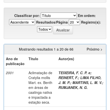
Classificar por:
Em ordem:
Resultados/Página
Registro(s):
Mostrando resultados 1 a 20 de 66
Próximo >
Ano de
Título
Autor(es)
publicação
2001
Aclimatação de
TEIXEIRA, F. C. P. e
;
Cratylia mollis
REINERT, F.
;
LIMA FILHO,
Mart. ex. Benth
J. M. P.
;
MARTINS, L. M. V.
;
em áreas de
RUMJANEK, N. G.
caatinga nativa
e impactada a
estação seca.