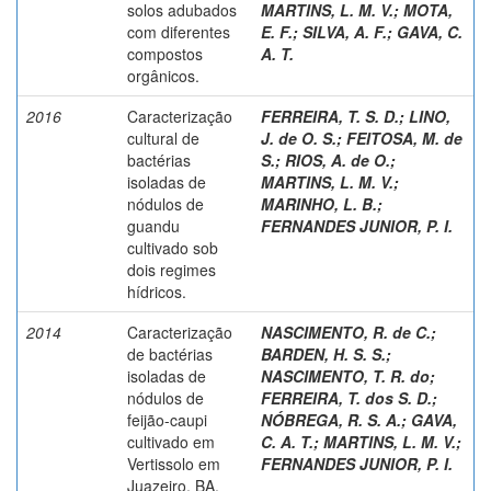
solos adubados
MARTINS, L. M. V.
;
MOTA,
com diferentes
E. F.
;
SILVA, A. F.
;
GAVA, C.
compostos
A. T.
orgânicos.
2016
Caracterização
FERREIRA, T. S. D.
;
LINO,
cultural de
J. de O. S.
;
FEITOSA, M. de
bactérias
S.
;
RIOS, A. de O.
;
isoladas de
MARTINS, L. M. V.
;
nódulos de
MARINHO, L. B.
;
guandu
FERNANDES JUNIOR, P. I.
cultivado sob
dois regimes
hídricos.
2014
Caracterização
NASCIMENTO, R. de C.
;
de bactérias
BARDEN, H. S. S.
;
isoladas de
NASCIMENTO, T. R. do
;
nódulos de
FERREIRA, T. dos S. D.
;
feijão-caupi
NÓBREGA, R. S. A.
;
GAVA,
cultivado em
C. A. T.
;
MARTINS, L. M. V.
;
Vertissolo em
FERNANDES JUNIOR, P. I.
Juazeiro, BA.