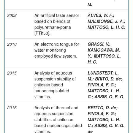
M.
2008
An artificial taste sensor
ALVES, W. F.
;
based on blends of
MALMONGE, J. A.
;
polyurethane/poma
MATTOSO, L. H. C.
[PTh50].
2010
An electronic tongue for
GRASSI, V.
;
water monitoring
KAMOGAWA, M.
employed flow system.
Y.
;
MATTOSO, L.
H. C.
2015
Analysis of aqueous
LUNDSTEDT, L.
suspension stability of
M.
;
BRITO, D. de
;
chitosan based
PINOLA, F. G.
;
nanoencapsulated
MATTOSO, L. H.
vitamins.
C.
;
ASSIS, O. B. G.
2016
Analysis of thermal and
BRITTO, D. de
;
aqueous suspension
PINOLA, F. G.
;
stabilities of chitosan
MATTOSO, L. H.
based nanoencapsulated
C.
;
ASSIS, O. B. G.
vitamins.
de