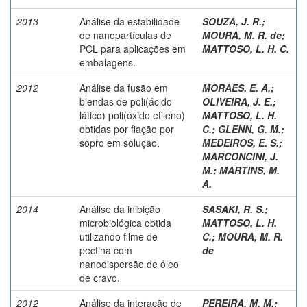
2013
Análise da estabilidade
SOUZA, J. R.
;
de nanopartículas de
MOURA, M. R. de
;
PCL para aplicações em
MATTOSO, L. H. C.
embalagens.
2012
Análise da fusão em
MORAES, E. A.;
blendas de poli(ácido
OLIVEIRA, J. E.
;
lático) poli(óxido etileno)
MATTOSO, L. H.
obtidas por fiação por
C.
;
GLENN, G. M.;
sopro em solução.
MEDEIROS, E. S.
;
MARCONCINI, J.
M.
;
MARTINS, M.
A.
2014
Análise da inibição
SASAKI, R. S.
;
microbiológica obtida
MATTOSO, L. H.
utilizando filme de
C.
;
MOURA, M. R.
pectina com
de
nanodispersão de óleo
de cravo.
2012
Análise da interação de
PEREIRA, M. M.;