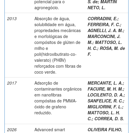
potencial para o
S. de
;
MARTIN
agronegócio.
NETO, L.
2013
Absorção de água,
CORRADINI, E.
;
solubilidade em água,
FERREIRA, F. C.
;
propriedades mecânicas
AGNELLI, J. A. M.
;
e morfológicas de
MARCONCINI, J.
compósitos de glúten de
M.
;
MATTOSO, L.
milho e
H. C.
;
ROSA, M. de
poli(hidroxibutirato-co-
F.
valerato) (PHBV)
reforçados com fibras de
coco verde.
2017
Adsorção de
MERCANTE, L. A.
;
contaminantes orgânicos
FACURE, M. H. M.
;
em nanofibras
LOCILENTO, D. A.
;
compósitas de PMMA-
SANFELICE, R. C.
;
óxido de grafeno
MIGLIORINI, F. L.
;
reduzido.
MATTOSO, L. H.
C.
;
CORREA, D. S.
2026
Advanced smart
OLIVEIRA FILHO,