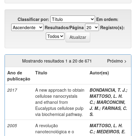
Classificar por:
Em ordem:
Resultados/Página
Registro(s):
Mostrando resultados 1 a 20 de 671
Próximo >
Ano de
Título
Autor(es)
publicação
2017
A new approach to obtain
BONDANCIA, T. J.
;
cellulose nanocrystals
MATTOSO, L. H.
and ethanol from
C.
;
MARCONCINI,
Eucalyptus cellulose pulp
J. M.
;
FARINAS, C.
via biochemical pathway.
S.
2005
A revolução
MATTOSO, L. H.
nanotecnológica e o
C.
;
MEDEIROS, E.