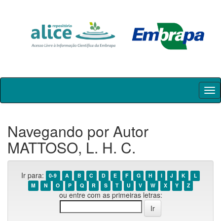
Skip
navigation
Navegando por Autor
MATTOSO, L. H. C.
Ir para:
0-9
A
B
C
D
E
F
G
H
I
J
K
L
M
N
O
P
Q
R
S
T
U
V
W
X
Y
Z
ou entre com as primeiras letras: