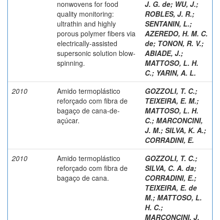
nonwovens for food
J. G. de
;
WU, J.
;
quality monitoring:
ROBLES, J. R.
;
ultrathin and highly
SENTANIN, L.
;
porous polymer fibers via
AZEREDO, H. M. C.
electrically-assisted
de
;
TONON, R. V.
;
supersonic solution blow-
ABIADE, J.
;
spinning.
MATTOSO, L. H.
C.
;
YARIN, A. L.
2010
Amido termoplástico
GOZZOLI, T. C.
;
reforçado com fibra de
TEIXEIRA, E. M.
;
bagaço de cana-de-
MATTOSO, L. H.
açúcar.
C.
;
MARCONCINI,
J. M.
;
SILVA, K. A.
;
CORRADINI, E.
2010
Amido termoplástico
GOZZOLI, T. C.
;
reforçado com fibra de
SILVA, C. A. da
;
bagaço de cana.
CORRADINI, E.
;
TEIXEIRA, E. de
M.
;
MATTOSO, L.
H. C.
;
MARCONCINI, J.