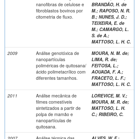
nanofibras de celulose e
BRANDÃO, H. de
fibroblastos bovinos por
M.; RAPOSO, N. R.
citometria de fluxo.
B.; NUNES, J. D.;
TEIXEIRA, E. de
M.; CAMARGO, L.
S. de A.
;
MATTOSO, L. H. C.
2009
Análise genotóxica de
MOURA, N. M. de
;
nanopartículas
LIMA, R. de
;
poliméricas de quitosana/
FEITOSA, L.
;
ácido polimetacrílico com
AOUADA, F. A.
;
diferentes tamanhos.
FRACETO, L. F.
;
MATTOSO, L. H. C.
2011
Análise mecânica de
LOREVICE, M. V.
;
filmes comestíveis
MOURA, M. R. de
;
sintetizados a partir de
MATTOSO, L. H.
polpa de mamão e
C.
;
RIBEIRO, C.
nanopartículas de
quitosana.
2007
Análise térmica das
ALVES, W. F.
;