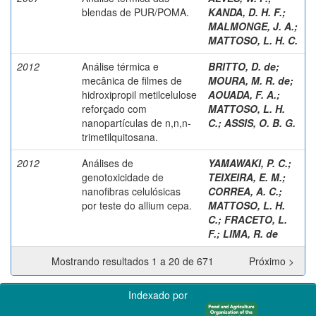
blendas de PUR/POMA.
KANDA, D. H. F.
;
MALMONGE, J. A.
;
MATTOSO, L. H. C.
2012
Análise térmica e
BRITTO, D. de;
mecânica de filmes de
MOURA, M. R. de;
hidroxipropil metilcelulose
AOUADA, F. A.
;
reforçado com
MATTOSO, L. H.
nanopartículas de n,n,n-
C.
;
ASSIS, O. B. G.
trimetilquitosana.
2012
Análises de
YAMAWAKI, P. C.
;
genotoxicidade de
TEIXEIRA, E. M.
;
nanofibras celulósicas
CORREA, A. C.
;
por teste do allium cepa.
MATTOSO, L. H.
C.
;
FRACETO, L.
F.
;
LIMA, R. de
Mostrando resultados 1 a 20 de 671
Próximo >
Indexado por