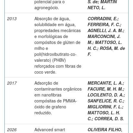
potencial para o
S. de
;
MARTIN
agronegócio.
NETO, L.
2013
Absorção de água,
CORRADINI, E.
;
solubilidade em água,
FERREIRA, F. C.
;
propriedades mecânicas
AGNELLI, J. A. M.
;
e morfológicas de
MARCONCINI, J.
compósitos de glúten de
M.
;
MATTOSO, L.
milho e
H. C.
;
ROSA, M. de
poli(hidroxibutirato-co-
F.
valerato) (PHBV)
reforçados com fibras de
coco verde.
2017
Adsorção de
MERCANTE, L. A.
;
contaminantes orgânicos
FACURE, M. H. M.
;
em nanofibras
LOCILENTO, D. A.
;
compósitas de PMMA-
SANFELICE, R. C.
;
óxido de grafeno
MIGLIORINI, F. L.
;
reduzido.
MATTOSO, L. H.
C.
;
CORREA, D. S.
2026
Advanced smart
OLIVEIRA FILHO,