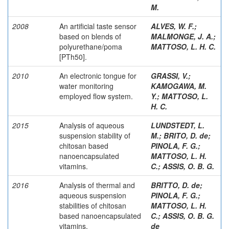
M.
2008
An artificial taste sensor
ALVES, W. F.
;
based on blends of
MALMONGE, J. A.
;
polyurethane/poma
MATTOSO, L. H. C.
[PTh50].
2010
An electronic tongue for
GRASSI, V.
;
water monitoring
KAMOGAWA, M.
employed flow system.
Y.
;
MATTOSO, L.
H. C.
2015
Analysis of aqueous
LUNDSTEDT, L.
suspension stability of
M.
;
BRITO, D. de
;
chitosan based
PINOLA, F. G.
;
nanoencapsulated
MATTOSO, L. H.
vitamins.
C.
;
ASSIS, O. B. G.
2016
Analysis of thermal and
BRITTO, D. de
;
aqueous suspension
PINOLA, F. G.
;
stabilities of chitosan
MATTOSO, L. H.
based nanoencapsulated
C.
;
ASSIS, O. B. G.
vitamins.
de