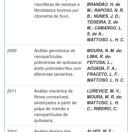
nanofibras de celulose e
BRANDÃO, H. de
fibroblastos bovinos por
M.; RAPOSO, N. R.
citometria de fluxo.
B.; NUNES, J. D.;
TEIXEIRA, E. de
M.; CAMARGO, L.
S. de A.
;
MATTOSO, L. H. C.
2009
Análise genotóxica de
MOURA, N. M. de
;
nanopartículas
LIMA, R. de
;
poliméricas de quitosana/
FEITOSA, L.
;
ácido polimetacrílico com
AOUADA, F. A.
;
diferentes tamanhos.
FRACETO, L. F.
;
MATTOSO, L. H. C.
2011
Análise mecânica de
LOREVICE, M. V.
;
filmes comestíveis
MOURA, M. R. de
;
sintetizados a partir de
MATTOSO, L. H.
polpa de mamão e
C.
;
RIBEIRO, C.
nanopartículas de
quitosana.
2007
Análise térmica das
ALVES, W. F.
;