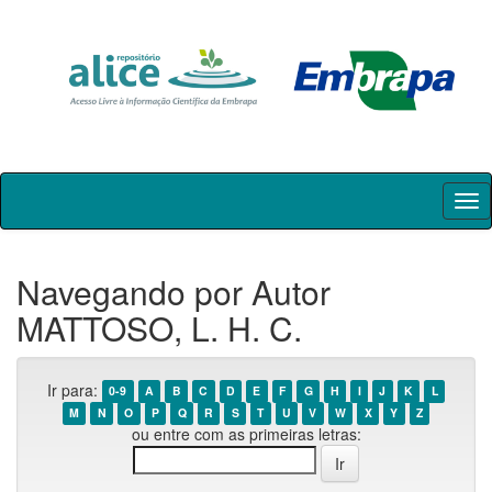
Skip
navigation
Navegando por Autor
MATTOSO, L. H. C.
Ir para:
0-9
A
B
C
D
E
F
G
H
I
J
K
L
M
N
O
P
Q
R
S
T
U
V
W
X
Y
Z
ou entre com as primeiras letras: