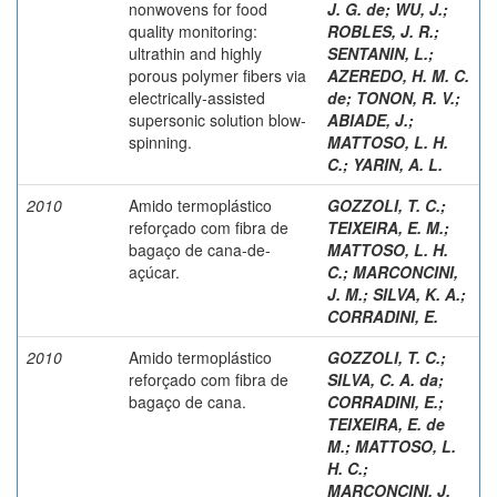
nonwovens for food
J. G. de
;
WU, J.
;
quality monitoring:
ROBLES, J. R.
;
ultrathin and highly
SENTANIN, L.
;
porous polymer fibers via
AZEREDO, H. M. C.
electrically-assisted
de
;
TONON, R. V.
;
supersonic solution blow-
ABIADE, J.
;
spinning.
MATTOSO, L. H.
C.
;
YARIN, A. L.
2010
Amido termoplástico
GOZZOLI, T. C.
;
reforçado com fibra de
TEIXEIRA, E. M.
;
bagaço de cana-de-
MATTOSO, L. H.
açúcar.
C.
;
MARCONCINI,
J. M.
;
SILVA, K. A.
;
CORRADINI, E.
2010
Amido termoplástico
GOZZOLI, T. C.
;
reforçado com fibra de
SILVA, C. A. da
;
bagaço de cana.
CORRADINI, E.
;
TEIXEIRA, E. de
M.
;
MATTOSO, L.
H. C.
;
MARCONCINI, J.