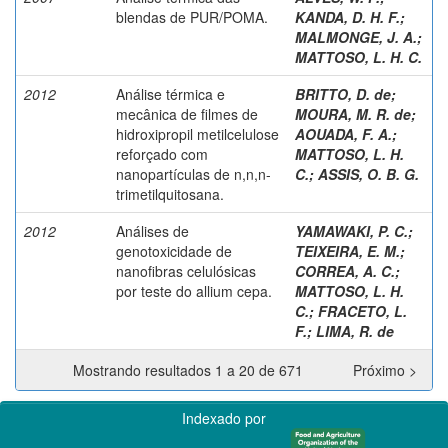
blendas de PUR/POMA.
KANDA, D. H. F.
;
MALMONGE, J. A.
;
MATTOSO, L. H. C.
2012
Análise térmica e
BRITTO, D. de;
mecânica de filmes de
MOURA, M. R. de;
hidroxipropil metilcelulose
AOUADA, F. A.
;
reforçado com
MATTOSO, L. H.
nanopartículas de n,n,n-
C.
;
ASSIS, O. B. G.
trimetilquitosana.
2012
Análises de
YAMAWAKI, P. C.
;
genotoxicidade de
TEIXEIRA, E. M.
;
nanofibras celulósicas
CORREA, A. C.
;
por teste do allium cepa.
MATTOSO, L. H.
C.
;
FRACETO, L.
F.
;
LIMA, R. de
Mostrando resultados 1 a 20 de 671
Próximo >
Indexado por