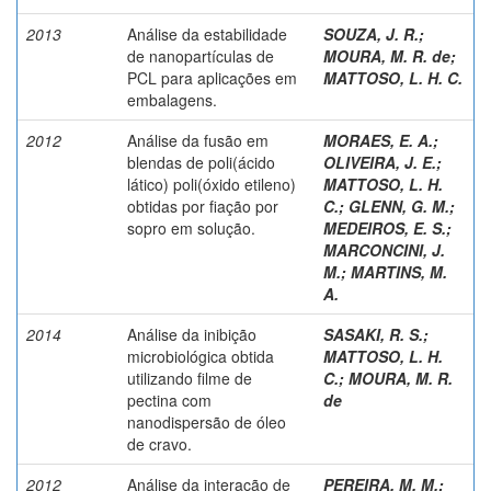
2013
Análise da estabilidade
SOUZA, J. R.
;
de nanopartículas de
MOURA, M. R. de
;
PCL para aplicações em
MATTOSO, L. H. C.
embalagens.
2012
Análise da fusão em
MORAES, E. A.;
blendas de poli(ácido
OLIVEIRA, J. E.
;
lático) poli(óxido etileno)
MATTOSO, L. H.
obtidas por fiação por
C.
;
GLENN, G. M.;
sopro em solução.
MEDEIROS, E. S.
;
MARCONCINI, J.
M.
;
MARTINS, M.
A.
2014
Análise da inibição
SASAKI, R. S.
;
microbiológica obtida
MATTOSO, L. H.
utilizando filme de
C.
;
MOURA, M. R.
pectina com
de
nanodispersão de óleo
de cravo.
2012
Análise da interação de
PEREIRA, M. M.;