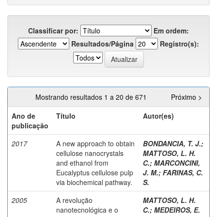
Classificar por:
Em ordem:
Resultados/Página
Registro(s):
Mostrando resultados 1 a 20 de 671
Próximo >
Ano de
Título
Autor(es)
publicação
2017
A new approach to obtain
BONDANCIA, T. J.
;
cellulose nanocrystals
MATTOSO, L. H.
and ethanol from
C.
;
MARCONCINI,
Eucalyptus cellulose pulp
J. M.
;
FARINAS, C.
via biochemical pathway.
S.
2005
A revolução
MATTOSO, L. H.
nanotecnológica e o
C.
;
MEDEIROS, E.