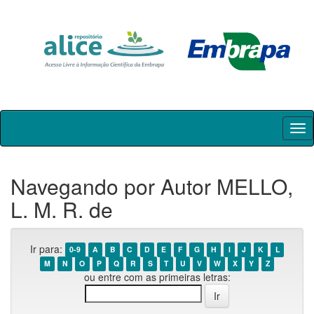
Skip
navigation
Navegando por Autor MELLO,
L. M. R. de
Ir para:
0-9
A
B
C
D
E
F
G
H
I
J
K
L
M
N
O
P
Q
R
S
T
U
V
W
X
Y
Z
ou entre com as primeiras letras: