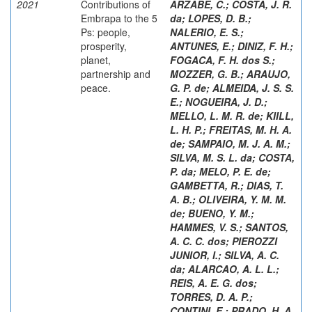
2021
Contributions of
ARZABE, C.
;
COSTA, J. R.
Embrapa to the 5
da
;
LOPES, D. B.
;
Ps: people,
NALERIO, E. S.
;
prosperity,
ANTUNES, E.
;
DINIZ, F. H.
;
planet,
FOGACA, F. H. dos S.
;
partnership and
MOZZER, G. B.
;
ARAUJO,
peace.
G. P. de
;
ALMEIDA, J. S. S.
E.
;
NOGUEIRA, J. D.
;
MELLO, L. M. R. de
;
KIILL,
L. H. P.
;
FREITAS, M. H. A.
de
;
SAMPAIO, M. J. A. M.
;
SILVA, M. S. L. da
;
COSTA,
P. da
;
MELO, P. E. de
;
GAMBETTA, R.
;
DIAS, T.
A. B.
;
OLIVEIRA, Y. M. M.
de
;
BUENO, Y. M.
;
HAMMES, V. S.
;
SANTOS,
A. C. C. dos
;
PIEROZZI
JUNIOR, I.
;
SILVA, A. C.
da
;
ALARCAO, A. L. L.
;
REIS, A. E. G. dos
;
TORRES, D. A. P.
;
CONTINI, E.
;
PRADO, H. A.