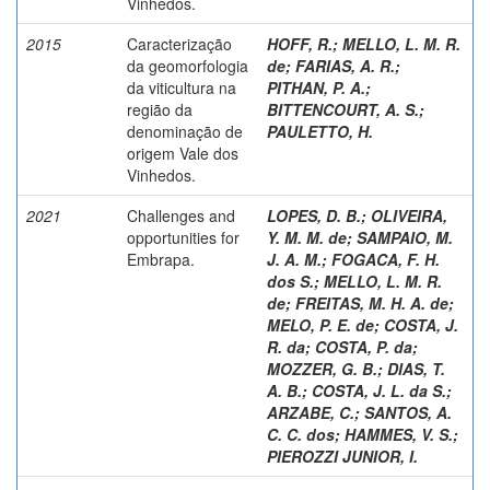
Vinhedos.
2015
Caracterização
HOFF, R.
;
MELLO, L. M. R.
da geomorfologia
de
;
FARIAS, A. R.
;
da viticultura na
PITHAN, P. A.
;
região da
BITTENCOURT, A. S.
;
denominação de
PAULETTO, H.
origem Vale dos
Vinhedos.
2021
Challenges and
LOPES, D. B.
;
OLIVEIRA,
opportunities for
Y. M. M. de
;
SAMPAIO, M.
Embrapa.
J. A. M.
;
FOGACA, F. H.
dos S.
;
MELLO, L. M. R.
de
;
FREITAS, M. H. A. de
;
MELO, P. E. de
;
COSTA, J.
R. da
;
COSTA, P. da
;
MOZZER, G. B.
;
DIAS, T.
A. B.
;
COSTA, J. L. da S.
;
ARZABE, C.
;
SANTOS, A.
C. C. dos
;
HAMMES, V. S.
;
PIEROZZI JUNIOR, I.