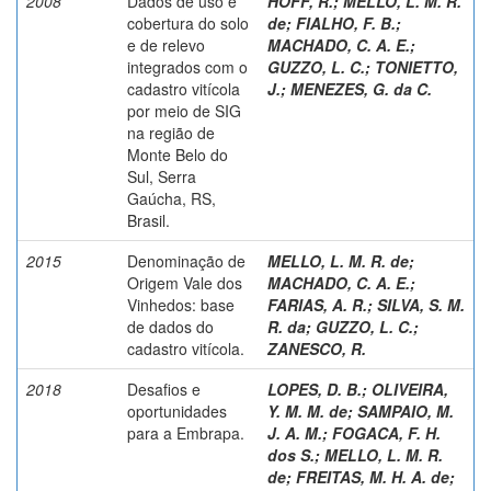
2008
Dados de uso e
HOFF, R.
;
MELLO, L. M. R.
cobertura do solo
de
;
FIALHO, F. B.
;
e de relevo
MACHADO, C. A. E.
;
integrados com o
GUZZO, L. C.
;
TONIETTO,
cadastro vitícola
J.
;
MENEZES, G. da C.
por meio de SIG
na região de
Monte Belo do
Sul, Serra
Gaúcha, RS,
Brasil.
2015
Denominação de
MELLO, L. M. R. de
;
Origem Vale dos
MACHADO, C. A. E.
;
Vinhedos: base
FARIAS, A. R.
;
SILVA, S. M.
de dados do
R. da
;
GUZZO, L. C.
;
cadastro vitícola.
ZANESCO, R.
2018
Desafios e
LOPES, D. B.
;
OLIVEIRA,
oportunidades
Y. M. M. de
;
SAMPAIO, M.
para a Embrapa.
J. A. M.
;
FOGACA, F. H.
dos S.
;
MELLO, L. M. R.
de
;
FREITAS, M. H. A. de
;