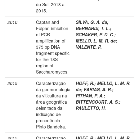
do Sul: 2013 a
2015.
2010
Captan and
SILVA, G. A. da
;
Folpan inhibition
BERNARDI, T. L.
;
of PCR
SCHAKER, P. D. C.
;
amplification of
MELLO, L. M. R. de
;
375 bp DNA
VALENTE, P.
fragment specific
for the 18S
region of
Saccharomyces.
2015
Caracterização
HOFF, R.
;
MELLO, L. M. R.
da geomorfologia
de
;
FARIAS, A. R.
;
da viticultura na
PITHAN, P. A.
;
área geográfica
BITTENCOURT, A. S.
;
delimitada da
PAULETTO, H.
indicação de
procedência
Pinto Bandeira.
2015
Caracterização
HOFF, R.
;
MELLO, L. M. R.