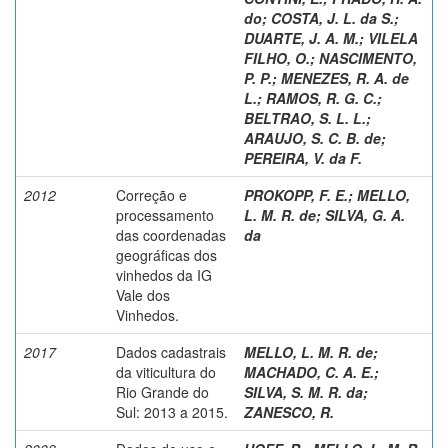
do
;
COSTA, J. L. da S.
;
DUARTE, J. A. M.
;
VILELA
FILHO, O.
;
NASCIMENTO,
P. P.
;
MENEZES, R. A. de
L.
;
RAMOS, R. G. C.
;
BELTRAO, S. L. L.
;
ARAUJO, S. C. B. de
;
PEREIRA, V. da F.
2012
Correção e
PROKOPP, F. E.
;
MELLO,
processamento
L. M. R. de
;
SILVA, G. A.
das coordenadas
da
geográficas dos
vinhedos da IG
Vale dos
Vinhedos.
2017
Dados cadastrais
MELLO, L. M. R. de
;
da viticultura do
MACHADO, C. A. E.
;
Rio Grande do
SILVA, S. M. R. da
;
Sul: 2013 a 2015.
ZANESCO, R.