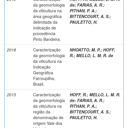
da geomorfologia
de
;
FARIAS, A. R.
;
da viticultura na
PITHAN, P. A.
;
área geográfica
BITTENCOURT, A. S.
;
delimitada da
PAULETTO, H.
indicação de
procedência
Pinto Bandeira.
2018
Caracterização
NHOATTO, M. P.
;
HOFF,
da geomorfologia
R.
;
MELLO, L. M. R. de
da viticultura na
Indicação
Geográfica
Farroupilha,
Brasil.
2015
Caracterização
HOFF, R.
;
MELLO, L. M. R.
da geomorfologia
de
;
FARIAS, A. R.
;
da viticultura na
PITHAN, P. A.
;
região da
BITTENCOURT, A. S.
;
denominação de
PAULETTO, H.
origem Vale dos