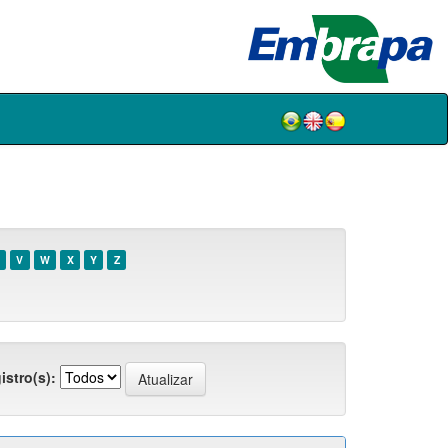
V
W
X
Y
Z
istro(s):