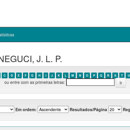
atísticas
EGUCI, J. L. P.
C
D
E
F
G
H
I
J
K
L
M
N
O
P
Q
R
S
T
U
ou entre com as primeiras letras:
Em ordem:
Resultados/Página
Reg