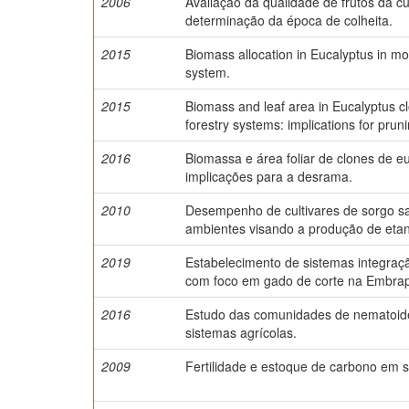
2006
Avaliação da qualidade de frutos da cul
determinação da época de colheita.
2015
Biomass allocation in Eucalyptus in mo
system.
2015
Biomass and leaf area in Eucalyptus cl
forestry systems: implications for pruni
2016
Biomassa e área foliar de clones de e
implicações para a desrama.
2010
Desempenho de cultivares de sorgo sa
ambientes visando a produção de etan
2019
Estabelecimento de sistemas integraçã
com foco em gado de corte na Embrapa 
2016
Estudo das comunidades de nematoid
sistemas agrícolas.
2009
Fertilidade e estoque de carbono em s