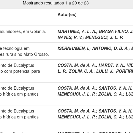
Mostrando resultados 1 a 20 de 23
Autor(es)
onsumidores, em Goiânia.
MARTINEZ, A. L. A.
;
BRAGA FILHO, J.
NAVES, R. V.
;
MENEGUCI, J. L. P.
de tecnologia em
ISERNHAGEN, I.
;
ANTONIO, D. B. A.
;
es rurais no Mato Grosso.
ento de Eucalyptus
COSTA, M. de A. A.
;
HARDT, V. A.
;
VIE
co com potencial para
L. P.
;
ZOLIN, C. A.
;
LULU, J.
;
PORFIRI
ento de Eucalyptus
COSTA, M. de A. A.
;
SANTOS, V. A. H.
 hídrica em plantios
MENEGUCI, J. L. P.
;
ZOLIN, C. A.
;
LUL
ento de Eucalyptus
COSTA, M. de A. A.
;
SANTOS, V. A. H.
 hídrica em plantios
MENEGUCI, J. L. P.
;
ZOLIN, C. A.
;
LUL