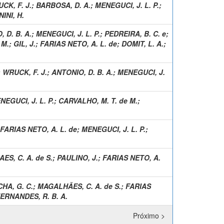
CK, F. J.
;
BARBOSA, D. A.
;
MENEGUCI, J. L. P.
;
INI, H.
 D. B. A.
;
MENEGUCI, J. L. P.
;
PEDREIRA, B. C. e
;
 M.
;
GIL, J.
;
FARIAS NETO, A. L. de
;
DOMIT, L. A.
;
;
WRUCK, F. J.
;
ANTONIO, D. B. A.
;
MENEGUCI, J.
NEGUCI, J. L. P.
;
CARVALHO, M. T. de M.
;
FARIAS NETO, A. L. de
;
MENEGUCI, J. L. P.
;
S, C. A. de S.
;
PAULINO, J.
;
FARIAS NETO, A.
HA, G. C.
;
MAGALHÃES, C. A. de S.
;
FARIAS
ERNANDES, R. B. A.
Próximo >