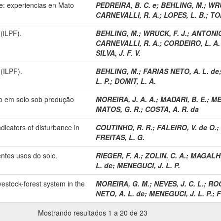
e: experiencias en Mato
PEDREIRA, B. C. e
;
BEHLING, M.
;
WRU
CARNEVALLI, R. A.
;
LOPES, L. B.
;
TON
(iLPF).
BEHLING, M.
;
WRUCK, F. J.
;
ANTONIO,
CARNEVALLI, R. A.
;
CORDEIRO, L. A.
SILVA, J. F. V.
(ILPF).
BEHLING, M.
;
FARIAS NETO, A. L. de
L. P.
;
DOMIT, L. A.
no em solo sob produção
MOREIRA, J. A. A.
;
MADARI, B. E.
;
ME
MATOS, G. R.
;
COSTA, A. R. da
icators of disturbance in
COUTINHO, R. R.
;
FALEIRO, V. de O.
;
FREITAS, L. G.
ntes usos do solo.
RIEGER, F. A.
;
ZOLIN, C. A.
;
MAGALHAE
L. de
;
MENEGUCI, J. L. P.
ivestock-forest system in the
MOREIRA, G. M.
;
NEVES, J. C. L.
;
ROC
NETO, A. L. de
;
MENEGUCI, J. L. P.
;
F
Mostrando resultados 1 a 20 de 23