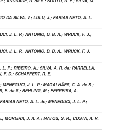
P.
;
ANDRADE, R. da S.
;
SOUTO, R. F.
;
SILVA, M.
O-DA-SILVA, V.
;
LULU, J.
;
FARIAS NETO, A. L.
I, J. L. P.
;
ANTONIO, D. B. A.
;
WRUCK, F. J.
;
I, J. L. P.
;
ANTONIO, D. B. A.
;
WRUCK, F. J.
 L. P.
;
RIBEIRO, A.
;
SILVA, A. R. da
;
PARRELLA,
, F. D.
;
SCHAFFERT, R. E.
;
MENEGUCI, J. L. P.
;
MAGALHÃES, C. A. de S.
;
, E. da S.
;
BEHLING, M.
;
FERREIRA, A.
FARIAS NETO, A. L. de
;
MENEGUCI, J. L. P.
;
.
;
MOREIRA, J. A. A.
;
MATOS, G. R.
;
COSTA, A. R.