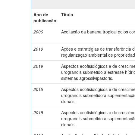
Ano de
Título
publicação
2006
Aceitação da banana tropical pelos c
2019
Ações e estratégias de transferência 
regularização ambiental de propriedad
2019
Aspectos ecofisiológicos e de crescim
urograndis submetido a estresse hídri
sistemas agrossilvipastoris.
2015
Aspectos ecofisiológicos e de crescim
urograndis submetido à suplementação
clonais.
2015
Aspectos ecofisiológicos e de crescim
urograndis submetido à suplementação
clonais.