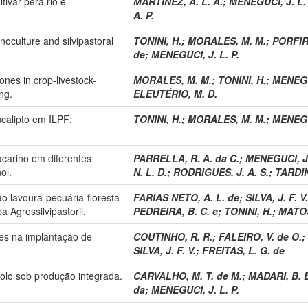
tivar pêra rio e
MARTINEZ, A. L. A.
;
MENEGUCI, J. L. 
A. P.
noculture and silvipastoral
TONINI, H.
;
MORALES, M. M.
;
PORFIRI
de
;
MENEGUCI, J. L. P.
ones in crop-livestock-
MORALES, M. M.
;
TONINI, H.
;
MENEGUC
ng.
ELEUTÉRIO, M. D.
ucalipto em ILPF:
TONINI, H.
;
MORALES, M. M.
;
MENEGUC
carino em diferentes
PARRELLA, R. A. da C.
;
MENEGUCI, J.
ol.
N. L. D.
;
RODRIGUES, J. A. S.
;
TARDIN
o lavoura-pecuária-floresta
FARIAS NETO, A. L. de
;
SILVA, J. F. V.
Agrossilvipastoril.
PEDREIRA, B. C. e
;
TONINI, H.
;
MATOS
es na implantação de
COUTINHO, R. R.
;
FALEIRO, V. de O.
;
SILVA, J. F. V.
;
FREITAS, L. G. de
olo sob produção integrada.
CARVALHO, M. T. de M.
;
MADARI, B. E
da
;
MENEGUCI, J. L. P.