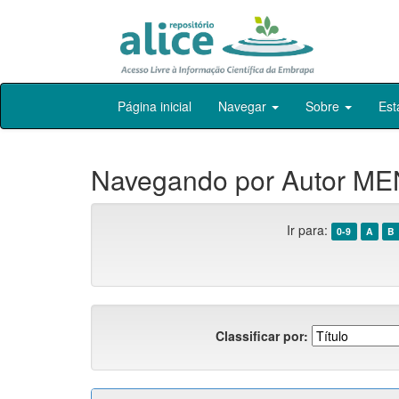
Skip
Página inicial
Navegar
Sobre
Est
navigation
Navegando por Autor MEN
Ir para:
0-9
A
B
Classificar por: