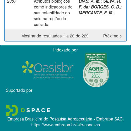
2007
Atributos biológicos
DIAS, A. M.
;
SILVA, R.
como indicadores de
F. da
;
BORGES, C. D.
;
sustentabilidade do
MERCANTE, F. M.
solo na região do
cerrado.
Mostrando resultados 1 a 20 de 229
Próximo >
Indexado por
Suportado por
Empresa Brasileira de Pesquisa Agropecuária - Embrapa
SAC:
https://www.embrapa.br/fale-conosco