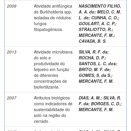
2009
Atividade antifúngica
NASCIMENTO FILHO,
de Burkholderia spp.
A. A. do
;
MELO, C. M.
isoladas de nódulos:
L. de
;
CUNHA, C. O.
;
fungos
GOULART, A. C. P.
;
fitopatogênicos.
STRALIOTTO, R.
;
MERCANTE, F. M.
;
CAVADA, B. S.
2013
Atividade microbiana
SILVA, R. F. da
;
do solo e
ROCHA, D. P.
;
produtividade do
SANTOS, L. C. dos
;
feijoeiro em função
BRITO, M. F. de
;
de diferentes
GOMES, S. da S.
;
concentrações de
MERCANTE, F. M.
biofertilizante.
2007
Atributos biológicos
DIAS, A. M.
;
SILVA, R.
como indicadores de
F. da
;
BORGES, C. D.
;
sustentabilidade do
MERCANTE, F. M.
solo na região do
cerrado .