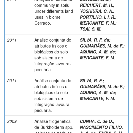
community in soils
REICHERT, M. H.
;
under differents land
YOSHIURA, C. A.
;
uses in biome
PORTILHO, I. I. R.
;
Cerrado.
MERCANTE, F. M.
;
TSAI, S. M.
2011
Análise conjunta de
SILVA, R. F. da
;
atributos físicos e
GUIMARÃES, M. de F.
;
biológicos do solo
AQUINO, A. M. de
;
sob sistema de
MERCANTE, F. M.
integração lavoura-
pecuária.
2011
Análise conjunta de
SILVA, R. F.
;
atributos físicos e
GUIMARÃES, M. de F.
;
biológicos do solo
AQUINO, A. M. de
;
sob sistema de
MERCANTE, F. M.
integração lavoura-
pecuária.
2009
Análise filogenética
CUNHA, C. de O.
;
de Burkholderia spp.
NASCIMENTO FILHO,
isoladas de nódulos
A. A. do
;
FARIA, S. M.