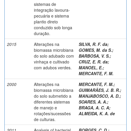
sistemas de
integração lavoura-
pecuária e sistema
plantio direto
conduzido sob longa
duração.
2015
Alterações na
SILVA, R. F. da
;
biomassa microbiana
GOMES, M. da S.
;
do solo adubado com
BARBOSA, V. S.
;
vinhaça e cultivado
CRUZ, E. R. da
;
com adubos verdes.
MANOEL, E.
;
MERCANTE, F. M.
2000
Alterações na
MERCANTE, F. M.
;
biomassa microbiana
GUIMARÃES, J. B. R.
;
do solo submetido a
MANJABOSCO, A. D.
;
diferentes sistemas
SOARES, A. A.
;
de manejo e
BRAGA, A. C. A
;
rotações/sucessões
ALMEIDA, K. A. de
de culturas.
2011
Analysis of bacterial
BORGES, C. D.
;