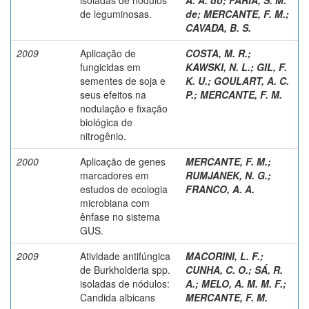
de leguminosas.
de
;
MERCANTE, F. M.
;
CAVADA, B. S.
2009
Aplicação de
COSTA, M. R.
;
fungicidas em
KAWSKI, N. L.
;
GIL, F.
sementes de soja e
K. U.
;
GOULART, A. C.
seus efeitos na
P.
;
MERCANTE, F. M.
nodulação e fixação
biológica de
nitrogênio.
2000
Aplicação de genes
MERCANTE, F. M.
;
marcadores em
RUMJANEK, N. G.
;
estudos de ecologia
FRANCO, A. A.
microbiana com
ênfase no sistema
GUS.
2009
Atividade antifúngica
MACORINI, L. F.
;
de Burkholderia spp.
CUNHA, C. O.
;
SÁ, R.
isoladas de nódulos:
A.
;
MELO, A. M. M. F.
;
Candida albicans
MERCANTE, F. M.