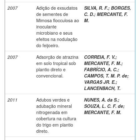
2007
Adição de exsudatos
SILVA, R. F.
;
BORGES,
de sementes de
C. D.
;
MERCANTE, F.
Mimosa flocculosa ao
M.
inoculante
microbiano e seus
efeitos na nodulação
do feijoeiro.
2007
Adsorção de atrazina
CORREIA, F. V.
;
em solo tropical sob
MERCANTE, F. M.
;
plantio direto e
FABRÍCIO, A. C.
;
convencional.
CAMPOS, T. M. P. de
;
VARGAS JR. E.
;
LANCENBACH, T.
2011
Adubos verdes e
NUNES, A. da S.
;
adubação mineral
SOUZA, L. C. F. de
;
nitrogenada em
MERCANTE, F. M.
cobertura na cultura
do trigo em plantio
direto.