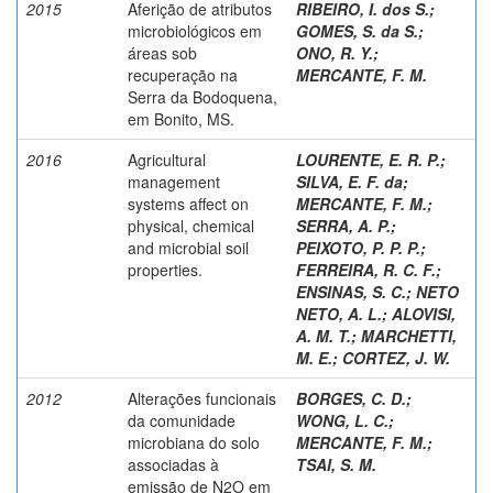
2015
Aferição de atributos
RIBEIRO, I. dos S.
;
microbiológicos em
GOMES, S. da S.
;
áreas sob
ONO, R. Y.
;
recuperação na
MERCANTE, F. M.
Serra da Bodoquena,
em Bonito, MS.
2016
Agricultural
LOURENTE, E. R. P.
;
management
SILVA, E. F. da
;
systems affect on
MERCANTE, F. M.
;
physical, chemical
SERRA, A. P.
;
and microbial soil
PEIXOTO, P. P. P.
;
properties.
FERREIRA, R. C. F.
;
ENSINAS, S. C.
;
NETO
NETO, A. L.
;
ALOVISI,
A. M. T.
;
MARCHETTI,
M. E.
;
CORTEZ, J. W.
2012
Alterações funcionais
BORGES, C. D.
;
da comunidade
WONG, L. C.
;
microbiana do solo
MERCANTE, F. M.
;
associadas à
TSAI, S. M.
emissão de N2O em