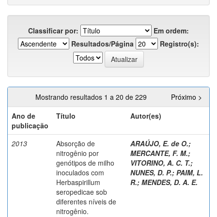
Classificar por:
Em ordem:
Resultados/Página
Registro(s):
Mostrando resultados 1 a 20 de 229
Próximo >
Ano de
Título
Autor(es)
publicação
2013
Absorção de
ARAÚJO, E. de O.
;
nitrogênio por
MERCANTE, F. M.
;
genótipos de milho
VITORINO, A. C. T.
;
inoculados com
NUNES, D. P.
;
PAIM, L.
Herbaspirillum
R.
;
MENDES, D. A. E.
seropedicae sob
diferentes níveis de
nitrogênio.