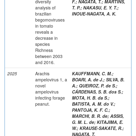
diversity
F.
;
NAGATA, T.
;
MARTINS,
analysis of
T. P.
;
NAKASU, E. Y. T.
;
brazilian
INOUE-NAGATA, A. K.
begomoviruses
in tomato
reveals a
decrease in
species
Richness
between 2003
and 2016.
2025
Arachis
KAUFFMANN, C. M.
;
ampelovirus 1, a
BOARI, A. de J.
;
SILVA, B.
novel
A.
;
QUEIROZ, P. de S.
;
ampelovirus
CÁRDENAS, S. B. dos S.
;
infecting forage
MOTA, H. B. da S.
;
peanut.
BATISTA, A. M. do V.
;
PANTOJA, K. F. C.
;
MARCHI, B. R. de
;
ASSIS,
G. M. L. de
;
KITAJIMA, E.
W.
;
KRAUSE-SAKATE, R.
;
NAGATA, T.