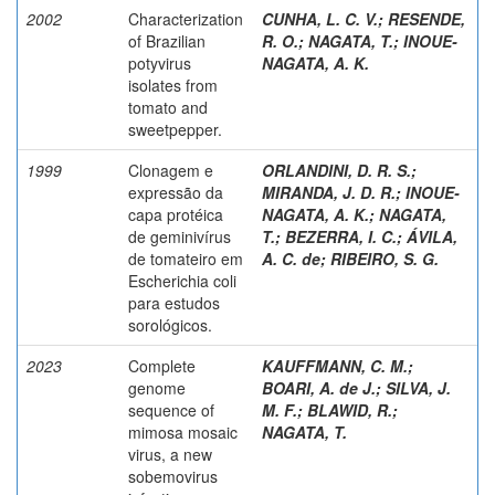
2002
Characterization
CUNHA, L. C. V.
;
RESENDE,
of Brazilian
R. O.
;
NAGATA, T.
;
INOUE-
potyvirus
NAGATA, A. K.
isolates from
tomato and
sweetpepper.
1999
Clonagem e
ORLANDINI, D. R. S.
;
expressão da
MIRANDA, J. D. R.
;
INOUE-
capa protéica
NAGATA, A. K.
;
NAGATA,
de geminivírus
T.
;
BEZERRA, I. C.
;
ÁVILA,
de tomateiro em
A. C. de
;
RIBEIRO, S. G.
Escherichia coli
para estudos
sorológicos.
2023
Complete
KAUFFMANN, C. M.
;
genome
BOARI, A. de J.
;
SILVA, J.
sequence of
M. F.
;
BLAWID, R.
;
mimosa mosaic
NAGATA, T.
virus, a new
sobemovirus