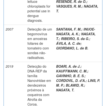
lettuce
RESENDE, R. de O.
;
chloroplasts for
VASQUES, R. M.
;
NAGATA,
potential use in
T.
dengue
diagnosis.
2007
Detecção de um
SANTANA, F. M.
;
INUOE-
begomovírus
NAGATA, A. K.
;
NAGATA,
em amostras
T.
;
RIBEIRO, S. da G.
;
foliares de
ÁVILA, A. C. de
;
tomateiro com
GIORDANO, L. de B.
sondas não-
radioativas.
2019
Detecção do
BOARI, A. de J.
;
DNA-REP da
KAUFFMANN, C. M.
;
família
GAVINHO, B. E. S.
;
Nanoviridae em
CORDOVIL, D. d'A.
;
LINS, P.
dendezeiros
M. P.
;
BLAWID, R.
;
próximos à
NAGATA, T.
coqueiros com
Atrofia da
Coroa.