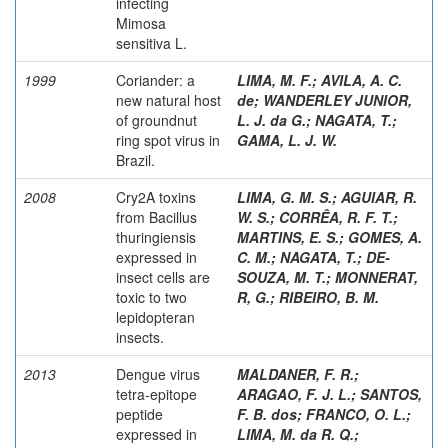
infecting
Mimosa
sensitiva L.
1999
Coriander: a
LIMA, M. F.
;
AVILA, A. C.
new natural host
de
;
WANDERLEY JUNIOR,
of groundnut
L. J. da G.
;
NAGATA, T.
;
ring spot virus in
GAMA, L. J. W.
Brazil.
2008
Cry2A toxins
LIMA, G. M. S.
;
AGUIAR, R.
from Bacillus
W. S.
;
CORRÊA, R. F. T.
;
thuringiensis
MARTINS, E. S.
;
GOMES, A.
expressed in
C. M.
;
NAGATA, T.
;
DE-
insect cells are
SOUZA, M. T.
;
MONNERAT,
toxic to two
R, G.
;
RIBEIRO, B. M.
lepidopteran
insects.
2013
Dengue virus
MALDANER, F. R.
;
tetra-epitope
ARAGAO, F. J. L.
;
SANTOS,
peptide
F. B. dos
;
FRANCO, O. L.
;
expressed in
LIMA, M. da R. Q.
;