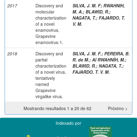
2017
Discovery and
SILVA, J. M. F
;
RWAHNIH,
molecular
M. A.
;
BLAWID, R.
;
characterization
NAGATA, T.
;
FAJARDO, T.
of a novel
V. M.
enamovirus,
Grapevine
enamovirus-1.
2018
Discovery and
SILVA, J. M. F.
;
PEREIRA, B.
partial
R. de M.
;
AI RWAHNÍH, M.
;
characterization
BLAWID, R.
;
NAGATA, T.
;
of a novel virus,
FAJARDO, T. V. M.
tentatively
named
Grapevine
virgalike virus.
Mostrando resultados 1 a 20 de 62
Próximo >
Indexado por