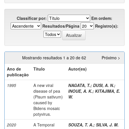
Classificar por:
Em ordem:
Resultados/Página
Registro(s):
Mostrando resultados 1 a 20 de 62
Próximo >
Ano de
Título
Autor(es)
publicação
1995
A new viral
NAGATA, T.
;
DUSI, A. N.
;
disease of pea
INOUE, A. K.
;
KITAJIMA, E.
(Pisum sativum)
W.
caused by
Bidens mosaic
potyvirus.
2020
A Temporal
SOUZA, T. A.
;
SILVA, J. M.