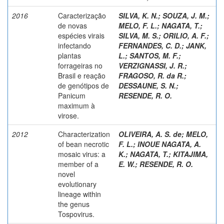
2016
Caracterização
SILVA, K. N.
;
SOUZA, J. M.
;
de novas
MELO, F. L.
;
NAGATA, T.
;
espécies virais
SILVA, M. S.
;
ORILIO, A. F.
;
infectando
FERNANDES, C. D.
;
JANK,
plantas
L.
;
SANTOS, M. F.
;
forrageiras no
VERZIGNASSI, J. R.
;
Brasil e reação
FRAGOSO, R. da R.
;
de genótipos de
DESSAUNE, S. N.
;
Panicum
RESENDE, R. O.
maximum à
virose.
2012
Characterization
OLIVEIRA, A. S. de
;
MELO,
of bean necrotic
F. L.
;
INOUE NAGATA, A.
mosaic virus: a
K.
;
NAGATA, T.
;
KITAJIMA,
member of a
E. W.
;
RESENDE, R. O.
novel
evolutionary
lineage within
the genus
Tospovirus.