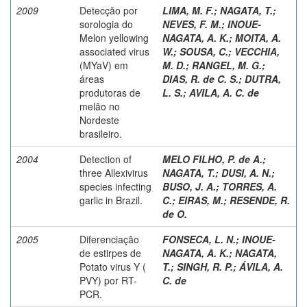
2009
Detecção por
LIMA, M. F.
;
NAGATA, T.
;
sorologia do
NEVES, F. M.
;
INOUE-
Melon yellowing
NAGATA, A. K.
;
MOITA, A.
associated virus
W.
;
SOU­SA, C.
;
VECCHIA,
(MYaV) em
M. D.
;
RANGEL, M. G.
;
áreas
DIAS, R. de C. S.
;
DUTRA,
produtoras de
L. S.
;
AVILA, A. C. de
melão no
Nordeste
brasileiro.
2004
Detection of
MELO FILHO, P. de A.
;
three Allexivirus
NAGATA, T.
;
DUSI, A. N.
;
species infecting
BUSO, J. A.
;
TORRES, A.
garlic in Brazil.
C.
;
EIRAS, M.
;
RESENDE, R.
de O.
2005
Diferenciação
FONSECA, L. N.
;
INOUE-
de estirpes de
NAGATA, A. K.
;
NAGATA,
Potato virus Y (
T.
;
SINGH, R. P.
;
ÁVILA, A.
PVY) por RT-
C. de
PCR.