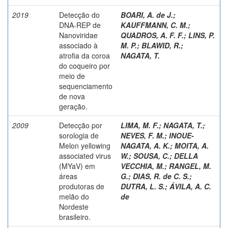
2019
Detecção do
BOARI, A. de J.
;
DNA-REP de
KAUFFMANN, C. M.
;
Nanoviridae
QUADROS, A. F. F.
;
LINS, P.
associado à
M. P.
;
BLAWID, R.
;
atrofia da coroa
NAGATA, T.
do coqueiro por
meio de
sequenciamento
de nova
geração.
2009
Detecção por
LIMA, M. F.
;
NAGATA, T.
;
sorologia de
NEVES, F. M.
;
INOUE-
Melon yellowing
NAGATA, A. K.
;
MOITA, A.
associated virus
W.
;
SOUSA, C.
;
DELLA
(MYaV) em
VECCHIA, M.
;
RANGEL, M.
áreas
G.
;
DIAS, R. de C. S.
;
produtoras de
DUTRA, L. S.
;
ÁVILA, A. C.
melão do
de
Nordeste
brasileiro.