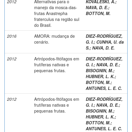
2012
Alternativas para o
KOVALESKI, A.
;
manejo da mosca-das-
NAVA, D. E.
;
frutas Anastrepha
BOTTON, M.
fraterculus na região sul
do Brasil.
2016
AMORA: mudança de
DIEZ-RODRÍGUEZ,
cenário.
G. I.
;
CUNHA, U. da
S.
;
NAVA, D. E.
2012
Artrópodos-fitófagos em
DIEZ-RODRÍGUEZ,
frutíferas nativas e
G. I.
;
NAVA, D. E.
;
pequenas frutas.
BISOGNIN, M.
;
HUBNER, L. K.
;
BOTTON, M.
;
ANTUNES, L. E. C.
2012
Artrópodos-fitófagos em
DIEZ-RODRÍGUEZ,
frutíferas nativas e
G. I.
;
NAVA, D. E.
;
pequenas frutas.
BISOGNIN, M.
;
HUBNER, L. K.
;
BOTTON, M.
;
ANTUNES, L. E. C.