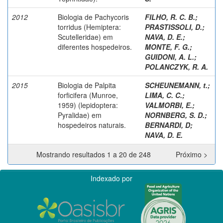
2012
Biologia de Pachycoris
FILHO, R. C. B.
;
torridus (Hemiptera:
PRASTISSOLI, D.
;
Scutelleridae) em
NAVA, D. E.
;
diferentes hospedeiros.
MONTE, F. G.
;
GUIDONI, A. L.
;
POLANCZYK, R. A.
2015
Biologia de Palpita
SCHEUNEMANN, t.
;
forficifera (Munroe,
LIMA, C. C.
;
1959) (lepidoptera:
VALMORBI, E.
;
Pyralidae) em
NORNBERG, S. D.
;
hospedeiros naturais.
BERNARDI, D
;
NAVA, D. E.
Mostrando resultados 1 a 20 de 248
Próximo >
Indexado por