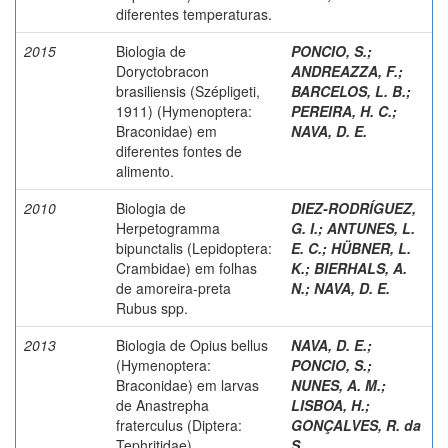
diferentes temperaturas.
2015
Biologia de
PONCIO, S.
;
Doryctobracon
ANDREAZZA, F.
;
brasiliensis (Szépligeti,
BARCELOS, L. B.
;
1911) (Hymenoptera:
PEREIRA, H. C.
;
Braconidae) em
NAVA, D. E.
diferentes fontes de
alimento.
2010
Biologia de
DIEZ-RODRÍGUEZ,
Herpetogramma
G. I.
;
ANTUNES, L.
bipunctalis (Lepidoptera:
E. C.
;
HÜBNER, L.
Crambidae) em folhas
K.
;
BIERHALS, A.
de amoreira-preta
N.
;
NAVA, D. E.
Rubus spp.
2013
Biologia de Opius bellus
NAVA, D. E.
;
(Hymenoptera:
PONCIO, S.
;
Braconidae) em larvas
NUNES, A. M.
;
de Anastrepha
LISBOA, H.
;
fraterculus (Diptera:
GONÇALVES, R. da
Tephritidae).
S.