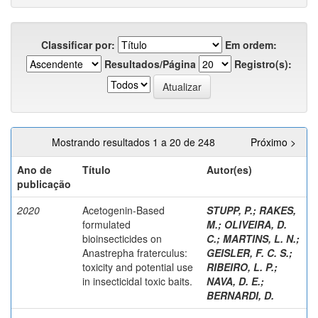
Classificar por:
Em ordem:
Resultados/Página
Registro(s):
Mostrando resultados 1 a 20 de 248
Próximo >
Ano de
Título
Autor(es)
publicação
2020
Acetogenin-Based
STUPP, P.
;
RAKES,
formulated
M.
;
OLIVEIRA, D.
bioinsecticides on
C.
;
MARTINS, L. N.
;
Anastrepha fraterculus:
GEISLER, F. C. S.
;
toxicity and potential use
RIBEIRO, L. P.
;
in insecticidal toxic baits.
NAVA, D. E.
;
BERNARDI, D.