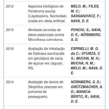
2012
Aspectos biológicos de
MELO, M.
;
FILES,
Peridroma saucia
M. C.
;
(Lepidoptera, Noctuidae)
SASSANOVICZ, F.
;
criada em dieta artificial.
NAVA, D. E.
2015
Atividade larvicida de
PONCIO, S.
;
NAVA,
óleos essenciais contra
D. E.
;
NÖRNBERG,
Microtheca ochroloma.
S. D.
2016
Avaliação da infestação
ESPINELLI, M. G.
de Diatraea saccharalis
da C.
;
STURZA, V.
em genótipos de cana-
S.
;
MUCHA, M. H.
;
de-açúcar em Jaguari,
MUCHA, N. M.
;
RS.
MELO, M.
;
NAVA, D.
E.
2014
Avaliação de danos de
NÖRNBERG, S. D.
;
Sitophilus zeamais em
GRÜTZMACHER, A.
pomares de
D.
;
MANICA-
pessegueiro.
BERTO, R.
;
NAVA,
D. E.