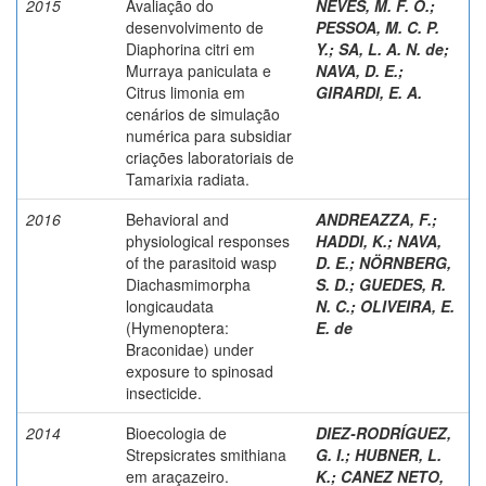
2015
Avaliação do
NEVES, M. F. O.
;
desenvolvimento de
PESSOA, M. C. P.
Diaphorina citri em
Y.
;
SA, L. A. N. de
;
Murraya paniculata e
NAVA, D. E.
;
Citrus limonia em
GIRARDI, E. A.
cenários de simulação
numérica para subsidiar
criações laboratoriais de
Tamarixia radiata.
2016
Behavioral and
ANDREAZZA, F.
;
physiological responses
HADDI, K.
;
NAVA,
of the parasitoid wasp
D. E.
;
NÖRNBERG,
Diachasmimorpha
S. D.
;
GUEDES, R.
longicaudata
N. C.
;
OLIVEIRA, E.
(Hymenoptera:
E. de
Braconidae) under
exposure to spinosad
insecticide.
2014
Bioecologia de
DIEZ-RODRÍGUEZ,
Strepsicrates smithiana
G. I.
;
HUBNER, L.
em araçazeiro.
K.
;
CANEZ NETO,