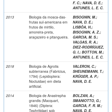
F. C.
;
NAVA, D. E.
;
ANTUNES, L. E. C.
2013
Biologia da mosca-das-
BISOGNIN, M.
;
frutas sul-americana em
NAVA, D. E.
;
frutos de mirtilo,
LISBÔA, H.
;
amoreira-preta,
BISOGNIN, A. Z.
;
araçazeiro e pitangueira.
GARCIA, M. S.
;
VALGAS, R. A.
;
DIEZ-RODRÍGUEZ,
G. I.
;
BOTTON, M.
;
ANTUNES, L. E. C.
2018
Biologia de Agrotis
VALERON, C.
;
subterranea (Fabricius,
SHEUNEMANN, T.
;
1794) (Lepidoptera:
KRÜGER, A. P.
;
Noctuidae) em dieta
NAVA, D. E.
artificial.
2014
Biologia de Anastrepha
BOLZAN, A.
;
grandis (Macquart,
SMANIOTTO, G.
;
1846) (Diptera:
GARCIA, F. R. M.
;
Tephritidae) sob
NAVA, D. E.