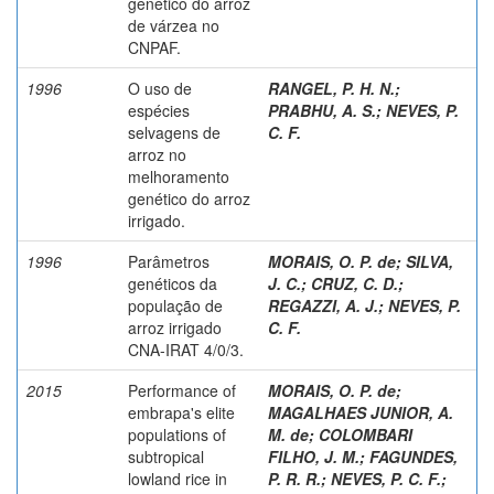
genético do arroz
de várzea no
CNPAF.
1996
O uso de
RANGEL, P. H. N.
;
espécies
PRABHU, A. S.
;
NEVES, P.
selvagens de
C. F.
arroz no
melhoramento
genético do arroz
irrigado.
1996
Parâmetros
MORAIS, O. P. de
;
SILVA,
genéticos da
J. C.
;
CRUZ, C. D.
;
população de
REGAZZI, A. J.
;
NEVES, P.
arroz irrigado
C. F.
CNA-IRAT 4/0/3.
2015
Performance of
MORAIS, O. P. de
;
embrapa's elite
MAGALHAES JUNIOR, A.
populations of
M. de
;
COLOMBARI
subtropical
FILHO, J. M.
;
FAGUNDES,
lowland rice in
P. R. R.
;
NEVES, P. C. F.
;