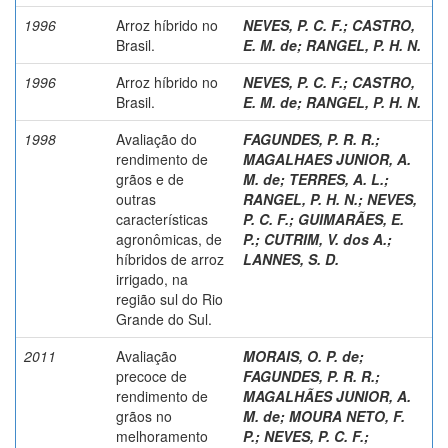
1996
Arroz híbrido no
NEVES, P. C. F.
;
CASTRO,
Brasil.
E. M. de
;
RANGEL, P. H. N.
1996
Arroz híbrido no
NEVES, P. C. F.
;
CASTRO,
Brasil.
E. M. de
;
RANGEL, P. H. N.
1998
Avaliação do
FAGUNDES, P. R. R.
;
rendimento de
MAGALHAES JUNIOR, A.
grãos e de
M. de
;
TERRES, A. L.
;
outras
RANGEL, P. H. N.
;
NEVES,
características
P. C. F.
;
GUIMARÃES, E.
agronômicas, de
P.
;
CUTRIM, V. dos A.
;
híbridos de arroz
LANNES, S. D.
irrigado, na
região sul do Rio
Grande do Sul.
2011
Avaliação
MORAIS, O. P. de
;
precoce de
FAGUNDES, P. R. R.
;
rendimento de
MAGALHÃES JUNIOR, A.
grãos no
M. de
;
MOURA NETO, F.
melhoramento
P.
;
NEVES, P. C. F.
;