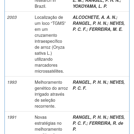
Brazil.
YOKOYAMA, L. P.
2003
Localização de
ALCOCHETE, A. A. N.
;
um loco “TGMS”
RANGEL, P. H. N.
;
NEVES,
em um
P. C. F.
;
FERREIRA, M. E.
cruzamento
intraespecífico
de arroz (Oryza
sativa L.)
utilizando
marcadores
microssatélites.
1993
Melhoramento
RANGEL, P. H. N.
;
NEVES,
genético do arroz
P. C. F.
irrigado através
de seleção
recorrente.
1991
Novas
RANGEL, P. H. N.
;
NEVES,
estratégias no
P. C. F.
;
FERREIRA, R. de
melhoramento
P.