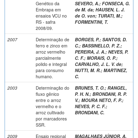
Genético da
SEVERO, A.
;
FONSECA, G.
Embrapa em
de M. da
;
HAUSEN, L. J.
ensaios VCU no
de O. von
;
TURATI, M.
;
RS - safra
FORMENTINI, T.
2008/09.
2007
Determinação de
BORGES, P.
;
SANTOS, D.
ferro e zinco em
C.
;
BASSINELLO, P. Z.
;
arroz vermelho
PEREIRA, J. A.
;
NEVES, P.
parcialmente
C. F.
;
MORAIS, O. P.
;
polido e integral
CARVALHO, J. L. V. de
;
para consumo
NUTTI, M. R.
;
MARTINEZ,
humano.
C.
2003
Determinação do
BRUNES, T. O.
;
RANGEL,
fluxo gênico
P. H. N.
;
BRONDANI, R. P.
entre o arroz
V.
;
MOURA NETO, F. P.
;
vermelho e o
NEVES, P. C. F.
;
arroz cultivado
BRONDANI, C.
por marcadores
SSR.
2009
Ensaio regional
MAGALHAES JÚNIOR, A.