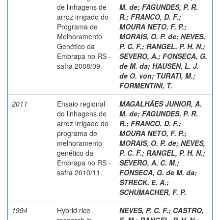
de linhagens de
M. de
;
FAGUNDES, P. R.
arroz irrigado do
R.
;
FRANCO, D. F.
;
Programa de
MOURA NETO, F. P.
;
Melhoramento
MORAIS, O. P. de
;
NEVES,
Genético da
P. C. F.
;
RANGEL, P. H. N.
;
Embrapa no RS -
SEVERO, A.
;
FONSECA, G.
safra 2008/09.
de M. da
;
HAUSEN, L. J.
de O. von
;
TURATI, M.
;
FORMENTINI, T.
2011
Ensaio regional
MAGALHÃES JUNIOR, A.
de linhagens de
M. de
;
FAGUNDES, P. R.
arroz irrigado do
R.
;
FRANCO, D. F.
;
programa de
MOURA NETO, F. P.
;
melhoramento
MORAIS, O. P. de
;
NEVES,
genético da
P. C. F.
;
RANGEL, P. H. N.
;
Embrapa no RS -
SEVERO, A. C. M.
;
safra 2010/11.
FONSECA, G. de M. da
;
STRECK, E. A.
;
SCHUMACHER, F. P.
1994
Hybrid rice
NEVES, P. C. F.
;
CASTRO,
research in
E. M.
;
RANGEL, P. H. N.
;