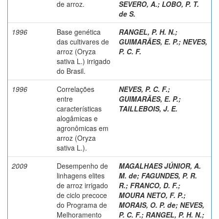
de arroz.
SEVERO, A.
;
LOBO, P. T.
de S.
1996
Base genética
RANGEL, P. H. N.
;
das cultivares de
GUIMARÃES, E. P.
;
NEVES,
arroz (Oryza
P. C. F.
sativa L.) irrigado
do Brasil.
1996
Correlações
NEVES, P. C. F.
;
entre
GUIMARÃES, E. P.
;
características
TAILLEBOIS, J. E.
alogâmicas e
agronômicas em
arroz (Oryza
sativa L.).
2009
Desempenho de
MAGALHAES JÚNIOR, A.
linhagens elites
M. de
;
FAGUNDES, P. R.
de arroz irrigado
R.
;
FRANCO, D. F.
;
de ciclo precoce
MOURA NETO, F. P.
;
do Programa de
MORAIS, O. P. de
;
NEVES,
Melhoramento
P. C. F.
;
RANGEL, P. H. N.
;