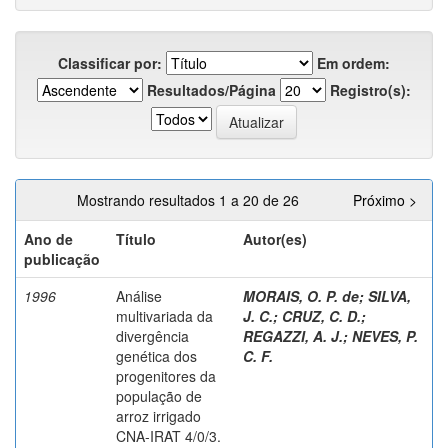
Classificar por:
Em ordem:
Resultados/Página
Registro(s):
Mostrando resultados 1 a 20 de 26
Próximo >
Ano de
Título
Autor(es)
publicação
1996
Análise
MORAIS, O. P. de
;
SILVA,
multivariada da
J. C.
;
CRUZ, C. D.
;
divergência
REGAZZI, A. J.
;
NEVES, P.
genética dos
C. F.
progenitores da
população de
arroz irrigado
CNA-IRAT 4/0/3.