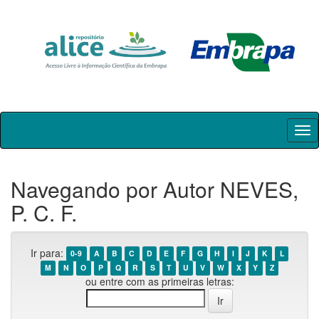
Skip
navigation
Navegando por Autor NEVES,
P. C. F.
Ir para:
0-9
A
B
C
D
E
F
G
H
I
J
K
L
M
N
O
P
Q
R
S
T
U
V
W
X
Y
Z
ou entre com as primeiras letras: