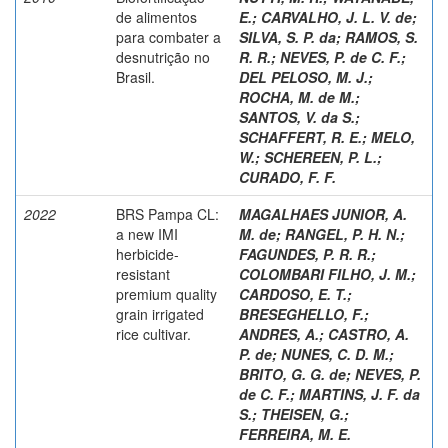
de alimentos
E.
;
CARVALHO, J. L. V. de
;
para combater a
SILVA, S. P. da
;
RAMOS, S.
desnutrição no
R. R.
;
NEVES, P. de C. F.
;
Brasil.
DEL PELOSO, M. J.
;
ROCHA, M. de M.
;
SANTOS, V. da S.
;
SCHAFFERT, R. E.
;
MELO,
W.
;
SCHEREEN, P. L.
;
CURADO, F. F.
2022
BRS Pampa CL:
MAGALHAES JUNIOR, A.
a new IMI
M. de
;
RANGEL, P. H. N.
;
herbicide-
FAGUNDES, P. R. R.
;
resistant
COLOMBARI FILHO, J. M.
;
premium quality
CARDOSO, E. T.
;
grain irrigated
BRESEGHELLO, F.
;
rice cultivar.
ANDRES, A.
;
CASTRO, A.
P. de
;
NUNES, C. D. M.
;
BRITO, G. G. de
;
NEVES, P.
de C. F.
;
MARTINS, J. F. da
S.
;
THEISEN, G.
;
FERREIRA, M. E.