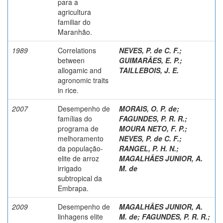
para a
agricultura
familiar do
Maranhão.
1989
Correlations
NEVES, P. de C. F.
;
between
GUIMARÃES, E. P.
;
allogamic and
TAILLEBOIS, J. E.
agronomic traits
in rice.
2007
Desempenho de
MORAIS, O. P. de
;
famílias do
FAGUNDES, P. R. R.
;
programa de
MOURA NETO, F. P.
;
melhoramento
NEVES, P. de C. F.
;
da população-
RANGEL, P. H. N.
;
elite de arroz
MAGALHÃES JUNIOR, A.
irrigado
M. de
subtropical da
Embrapa.
2009
Desempenho de
MAGALHÃES JUNIOR, A.
linhagens elite
M. de
;
FAGUNDES, P. R. R.
;