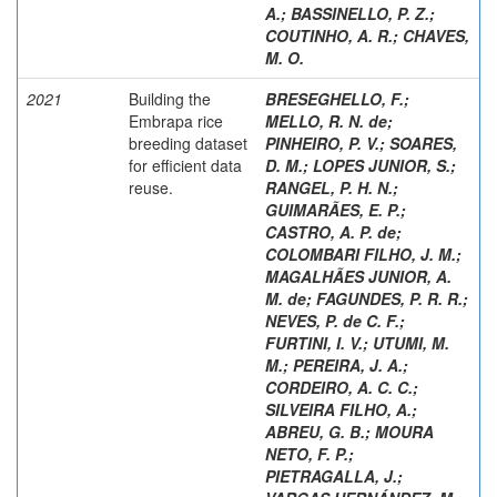
A.
;
BASSINELLO, P. Z.
;
COUTINHO, A. R.
;
CHAVES,
M. O.
2021
Building the
BRESEGHELLO, F.
;
Embrapa rice
MELLO, R. N. de
;
breeding dataset
PINHEIRO, P. V.
;
SOARES,
for efficient data
D. M.
;
LOPES JUNIOR, S.
;
reuse.
RANGEL, P. H. N.
;
GUIMARÃES, E. P.
;
CASTRO, A. P. de
;
COLOMBARI FILHO, J. M.
;
MAGALHÃES JUNIOR, A.
M. de
;
FAGUNDES, P. R. R.
;
NEVES, P. de C. F.
;
FURTINI, I. V.
;
UTUMI, M.
M.
;
PEREIRA, J. A.
;
CORDEIRO, A. C. C.
;
SILVEIRA FILHO, A.
;
ABREU, G. B.
;
MOURA
NETO, F. P.
;
PIETRAGALLA, J.
;