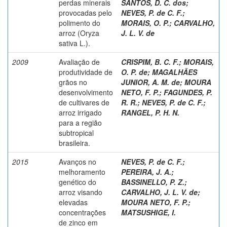
perdas minerais
SANTOS, D. C. dos
;
provocadas pelo
NEVES, P. de C. F.
;
polimento do
MORAIS, O. P.
;
CARVALHO,
arroz (Oryza
J. L. V. de
sativa L.).
2009
Avaliação de
CRISPIM, B. C. F.
;
MORAIS,
produtividade de
O. P. de
;
MAGALHÃES
grãos no
JUNIOR, A. M. de
;
MOURA
desenvolvimento
NETO, F. P.
;
FAGUNDES, P.
de cultivares de
R. R.
;
NEVES, P. de C. F.
;
arroz irrigado
RANGEL, P. H. N.
para a região
subtropical
brasileira.
2015
Avanços no
NEVES, P. de C. F.
;
melhoramento
PEREIRA, J. A.
;
genético do
BASSINELLO, P. Z.
;
arroz visando
CARVALHO, J. L. V. de
;
elevadas
MOURA NETO, F. P.
;
concentrações
MATSUSHIGE, I.
de zinco em