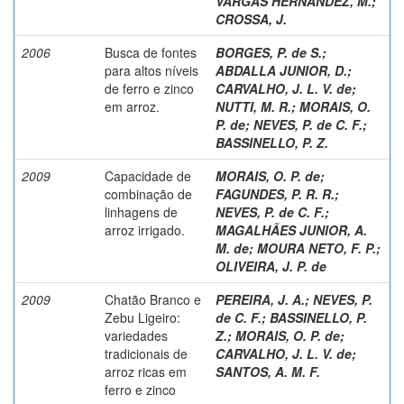
VARGAS HERNÁNDEZ, M.
;
CROSSA, J.
2006
Busca de fontes
BORGES, P. de S.
;
para altos níveis
ABDALLA JUNIOR, D.
;
de ferro e zinco
CARVALHO, J. L. V. de
;
em arroz.
NUTTI, M. R.
;
MORAIS, O.
P. de
;
NEVES, P. de C. F.
;
BASSINELLO, P. Z.
2009
Capacidade de
MORAIS, O. P. de
;
combinação de
FAGUNDES, P. R. R.
;
linhagens de
NEVES, P. de C. F.
;
arroz irrigado.
MAGALHÃES JUNIOR, A.
M. de
;
MOURA NETO, F. P.
;
OLIVEIRA, J. P. de
2009
Chatão Branco e
PEREIRA, J. A.
;
NEVES, P.
Zebu Ligeiro:
de C. F.
;
BASSINELLO, P.
variedades
Z.
;
MORAIS, O. P. de
;
tradicionais de
CARVALHO, J. L. V. de
;
arroz ricas em
SANTOS, A. M. F.
ferro e zinco