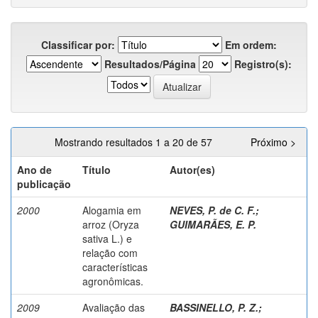
Classificar por:
Em ordem:
Resultados/Página
Registro(s):
Mostrando resultados 1 a 20 de 57
Próximo >
Ano de
Título
Autor(es)
publicação
2000
Alogamia em
NEVES, P. de C. F.
;
arroz (Oryza
GUIMARÃES, E. P.
sativa L.) e
relação com
características
agronômicas.
2009
Avaliação das
BASSINELLO, P. Z.
;