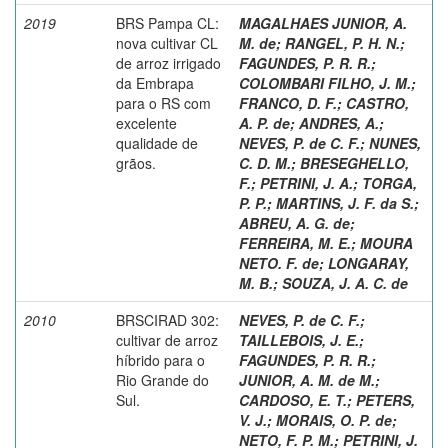
2019
BRS Pampa CL:
MAGALHAES JUNIOR, A.
nova cultivar CL
M. de
;
RANGEL, P. H. N.
;
de arroz irrigado
FAGUNDES, P. R. R.
;
da Embrapa
COLOMBARI FILHO, J. M.
;
para o RS com
FRANCO, D. F.
;
CASTRO,
excelente
A. P. de
;
ANDRES, A.
;
qualidade de
NEVES, P. de C. F.
;
NUNES,
grãos.
C. D. M.
;
BRESEGHELLO,
F.
;
PETRINI, J. A.
;
TORGA,
P. P.
;
MARTINS, J. F. da S.
;
ABREU, A. G. de
;
FERREIRA, M. E.
;
MOURA
NETO. F. de
;
LONGARAY,
M. B.
;
SOUZA, J. A. C. de
2010
BRSCIRAD 302:
NEVES, P. de C. F.
;
cultivar de arroz
TAILLEBOIS, J. E.
;
híbrido para o
FAGUNDES, P. R. R.
;
Rio Grande do
JUNIOR, A. M. de M.
;
Sul.
CARDOSO, E. T.
;
PETERS,
V. J.
;
MORAIS, O. P. de
;
NETO, F. P. M.
;
PETRINI, J.