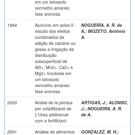
em um latossolo
vermelho amarelo
fase arenosa.
1984
Alumínio em solos II -
NOGUEIRA, A. R. de
estudo dos efeitos
A.
;
MOZETO, Antônio
combinados da
A.
adição de calcário ou
gesso e irrigação da
distribuição
subsuperficial de
Al3+, Mn2+, Ca2+ e
Mg2+ trocáveis em
um latossolo
vermelho amarelo
fase arenosa.
2000
Anàlisi de la pèrdua
ARTIGAS, J.
;
ALONSO,
per volatilització de
J.
;
NOGUEIRA, A. R.
L'Urea addicionat
de A.
com a fertilitzant.
2001
Análise de alimentos
GONZALEZ, M. H.
;