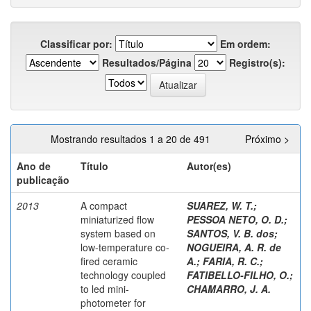
Classificar por:
Em ordem:
Resultados/Página
Registro(s):
Mostrando resultados 1 a 20 de 491
Próximo >
Ano de
Título
Autor(es)
publicação
2013
A compact
SUAREZ, W. T.
;
miniaturized flow
PESSOA NETO, O. D.
;
system based on
SANTOS, V. B. dos
;
low-temperature co-
NOGUEIRA, A. R. de
fired ceramic
A.
;
FARIA, R. C.
;
technology coupled
FATIBELLO-FILHO, O.
;
to led mini-
CHAMARRO, J. A.
photometer for