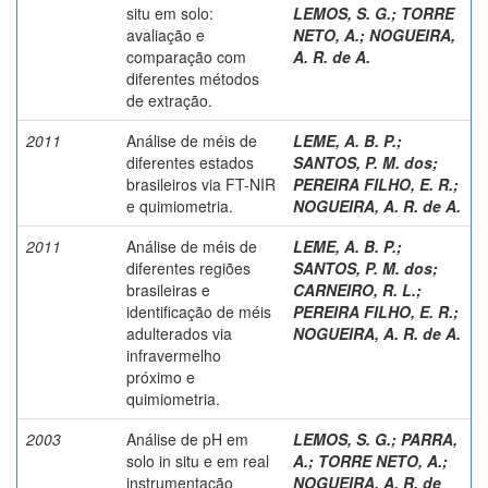
situ em solo:
LEMOS, S. G.
;
TORRE
avaliação e
NETO, A.
;
NOGUEIRA,
comparação com
A. R. de A.
diferentes métodos
de extração.
2011
Análise de méis de
LEME, A. B. P.
;
diferentes estados
SANTOS, P. M. dos
;
brasileiros via FT-NIR
PEREIRA FILHO, E. R.
;
e quimiometria.
NOGUEIRA, A. R. de A.
2011
Análise de méis de
LEME, A. B. P.
;
diferentes regiões
SANTOS, P. M. dos
;
brasileiras e
CARNEIRO, R. L.
;
identificação de méis
PEREIRA FILHO, E. R.
;
adulterados via
NOGUEIRA, A. R. de A.
infravermelho
próximo e
quimiometria.
2003
Análise de pH em
LEMOS, S. G.
;
PARRA,
solo in situ e em real
A.
;
TORRE NETO, A.
;
instrumentação
NOGUEIRA, A. R. de