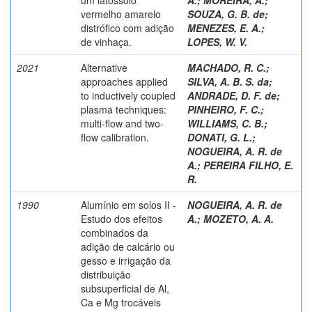
vermelho amarelo
SOUZA, G. B. de
;
distrófico com adição
MENEZES, E. A.
;
de vinhaça.
LOPES, W. V.
2021
Alternative
MACHADO, R. C.
;
approaches applied
SILVA, A. B. S. da
;
to inductively coupled
ANDRADE, D. F. de
;
plasma techniques:
PINHEIRO, F. C.
;
multi-flow and two-
WILLIAMS, C. B.
;
flow calibration.
DONATI, G. L.
;
NOGUEIRA, A. R. de
A.
;
PEREIRA FILHO, E.
R.
1990
Alumínio em solos II -
NOGUEIRA, A. R. de
Estudo dos efeitos
A.
;
MOZETO, A. A.
combinados da
adição de calcário ou
gesso e irrigação da
distribuição
subsuperficial de Al,
Ca e Mg trocáveis