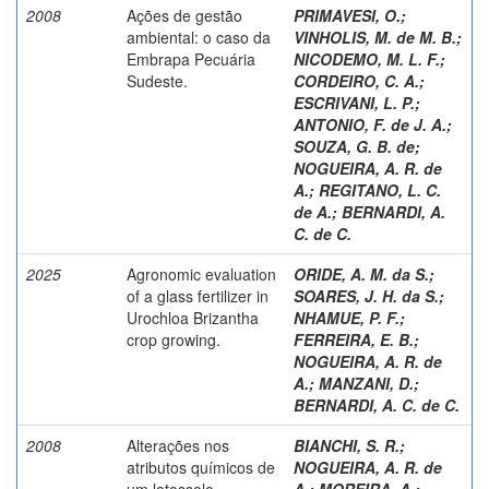
2008
Ações de gestão
PRIMAVESI, O.
;
ambiental: o caso da
VINHOLIS, M. de M. B.
;
Embrapa Pecuária
NICODEMO, M. L. F.
;
Sudeste.
CORDEIRO, C. A.
;
ESCRIVANI, L. P.
;
ANTONIO, F. de J. A.
;
SOUZA, G. B. de
;
NOGUEIRA, A. R. de
A.
;
REGITANO, L. C.
de A.
;
BERNARDI, A.
C. de C.
2025
Agronomic evaluation
ORIDE, A. M. da S.
;
of a glass fertilizer in
SOARES, J. H. da S.
;
Urochloa Brizantha
NHAMUE, P. F.
;
crop growing.
FERREIRA, E. B.
;
NOGUEIRA, A. R. de
A.
;
MANZANI, D.
;
BERNARDI, A. C. de C.
2008
Alterações nos
BIANCHI, S. R.
;
atributos químicos de
NOGUEIRA, A. R. de
um latossolo
A.
;
MOREIRA, A.
;