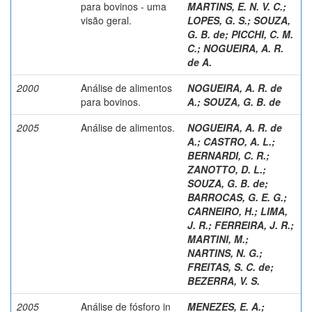
para bovinos - uma
MARTINS, E. N. V. C.
;
visão geral.
LOPES, G. S.
;
SOUZA,
G. B. de
;
PICCHI, C. M.
C.
;
NOGUEIRA, A. R.
de A.
2000
Análise de alimentos
NOGUEIRA, A. R. de
para bovinos.
A.
;
SOUZA, G. B. de
2005
Análise de alimentos.
NOGUEIRA, A. R. de
A.
;
CASTRO, A. L.
;
BERNARDI, C. R.
;
ZANOTTO, D. L.
;
SOUZA, G. B. de
;
BARROCAS, G. E. G.
;
CARNEIRO, H.
;
LIMA,
J. R.
;
FERREIRA, J. R.
;
MARTINI, M.
;
NARTINS, N. G.
;
FREITAS, S. C. de
;
BEZERRA, V. S.
2005
Análise de fósforo in
MENEZES, E. A.
;