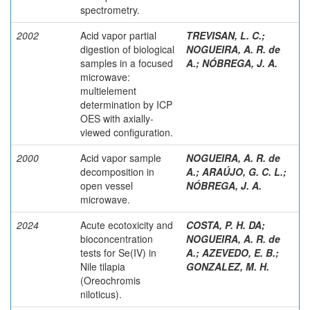
spectrometry.
2002
Acid vapor partial
TREVISAN, L. C.
;
digestion of biological
NOGUEIRA, A. R. de
samples in a focused
A.
;
NÓBREGA, J. A.
microwave:
multielement
determination by ICP
OES with axially-
viewed configuration.
2000
Acid vapor sample
NOGUEIRA, A. R. de
decomposition in
A.
;
ARAÚJO, G. C. L.
;
open vessel
NÓBREGA, J. A.
microwave.
2024
Acute ecotoxicity and
COSTA, P. H. DA
;
bioconcentration
NOGUEIRA, A. R. de
tests for Se(IV) in
A.
;
AZEVEDO, E. B.
;
Nile tilapia
GONZALEZ, M. H.
(Oreochromis
niloticus).