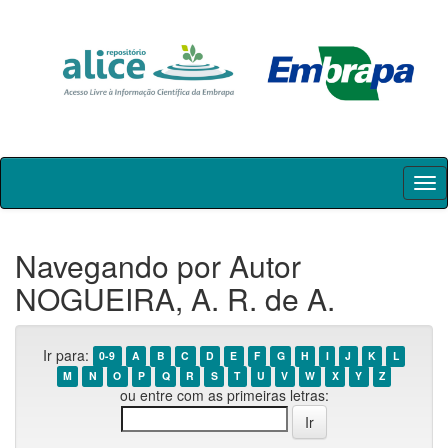
Skip
navigation
Navegando por Autor
NOGUEIRA, A. R. de A.
Ir para:
0-9
A
B
C
D
E
F
G
H
I
J
K
L
M
N
O
P
Q
R
S
T
U
V
W
X
Y
Z
ou entre com as primeiras letras: