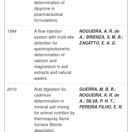
determination of
dipyrone in
pharmaceutical
formulations.
1994
A flow injection
NOGUEIRA, A. R. de
system with multi-site
A.
;
BRIENZA, S. M. B.
;
detection for
ZAGATTO, E. A. G.
spectrophotometric
determination of
calcium and
magnesium in soil
extracts and natural
waters.
2010
Acid digestion for
GUERRA, M. B. B.
;
cadmium
NOGUEIRA, A. R. de
determination in
A.
;
SILVA, P. H. T.
;
mineral salt mixing
PEREIRA FILHO, E. R.
for animal nutrition by
thermospray flame
furnace Atomic
absorption