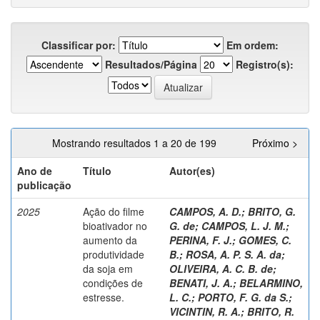
Classificar por:
Em ordem:
Resultados/Página
Registro(s):
Mostrando resultados 1 a 20 de 199
Próximo >
Ano de
Título
Autor(es)
publicação
2025
Ação do filme
CAMPOS, A. D.
;
BRITO, G.
bioativador no
G. de
;
CAMPOS, L. J. M.
;
aumento da
PERINA, F. J.
;
GOMES, C.
produtividade
B.
;
ROSA, A. P. S. A. da
;
da soja em
OLIVEIRA, A. C. B. de
;
condições de
BENATI, J. A.
;
BELARMINO,
estresse.
L. C.
;
PORTO, F. G. da S.
;
VICINTIN, R. A.
;
BRITO, R.