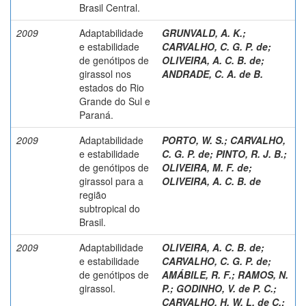
Brasil Central.
2009
Adaptabilidade
GRUNVALD, A. K.
;
e estabilidade
CARVALHO, C. G. P. de
;
de genótipos de
OLIVEIRA, A. C. B. de
;
girassol nos
ANDRADE, C. A. de B.
estados do Rio
Grande do Sul e
Paraná.
2009
Adaptabilidade
PORTO, W. S.
;
CARVALHO,
e estabilidade
C. G. P. de
;
PINTO, R. J. B.
;
de genótipos de
OLIVEIRA, M. F. de
;
girassol para a
OLIVEIRA, A. C. B. de
região
subtropical do
Brasil.
2009
Adaptabilidade
OLIVEIRA, A. C. B. de
;
e estabilidade
CARVALHO, C. G. P. de
;
de genótipos de
AMÁBILE, R. F.
;
RAMOS, N.
girassol.
P.
;
GODINHO, V. de P. C.
;
CARVALHO, H. W. L. de C.
;