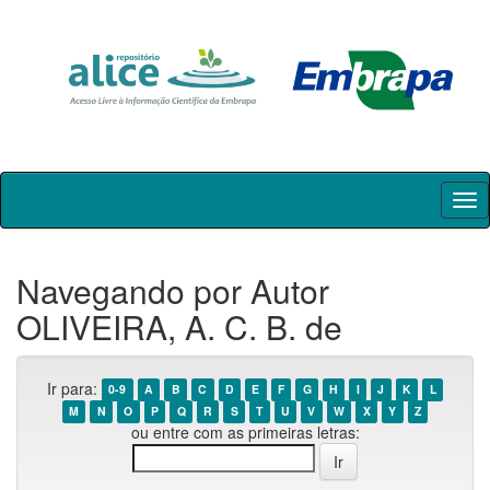
Skip
navigation
Navegando por Autor
OLIVEIRA, A. C. B. de
Ir para:
0-9
A
B
C
D
E
F
G
H
I
J
K
L
M
N
O
P
Q
R
S
T
U
V
W
X
Y
Z
ou entre com as primeiras letras: