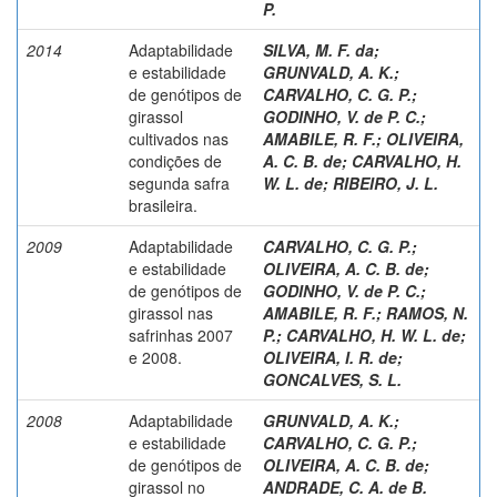
P.
2014
Adaptabilidade
SILVA, M. F. da
;
e estabilidade
GRUNVALD, A. K.
;
de genótipos de
CARVALHO, C. G. P.
;
girassol
GODINHO, V. de P. C.
;
cultivados nas
AMABILE, R. F.
;
OLIVEIRA,
condições de
A. C. B. de
;
CARVALHO, H.
segunda safra
W. L. de
;
RIBEIRO, J. L.
brasileira.
2009
Adaptabilidade
CARVALHO, C. G. P.
;
e estabilidade
OLIVEIRA, A. C. B. de
;
de genótipos de
GODINHO, V. de P. C.
;
girassol nas
AMABILE, R. F.
;
RAMOS, N.
safrinhas 2007
P.
;
CARVALHO, H. W. L. de
;
e 2008.
OLIVEIRA, I. R. de
;
GONCALVES, S. L.
2008
Adaptabilidade
GRUNVALD, A. K.
;
e estabilidade
CARVALHO, C. G. P.
;
de genótipos de
OLIVEIRA, A. C. B. de
;
girassol no
ANDRADE, C. A. de B.