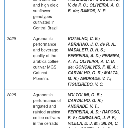
and high oleic
V. de P. C.
;
OLIVEIRA, A. C.
sunflower
B. de
;
RAMOS, N. P.
genotypes
cultivated in
Central Brazil.
2025
Agronomic
BOTELHO, C. E.
;
performance
ABRAHÃO, J. C. de R. A.
;
and beverage
NADALETI, D. H. S.
;
quality of the
FERREIRA, A. D.
;
PEREIRA,
arabica coffee
A. A.
;
OLIVEIRA, A. C. B.
cultivar MGS
de
;
GONÇALVES, F. M. A.
;
Catucaí
CARVALHO, G. R.
;
MALTA,
Pioneira.
M. R.
;
ANDRADE, V. T.
;
FIGUEIREDO, V. C.
2025
Agronomic
VOLTOLINI, G. B.
;
performance of
CARVALHO, G. R.
;
irrigated and
ANDRADE, V. T.
;
rainfed arabica
FERREIRA, A. D.
;
RAPOSO,
coffee cultivars
F. V.
;
CARVALHO, J. P. F.
;
in the cerrado
VILELA, D. J. M.
;
SILVA, C.