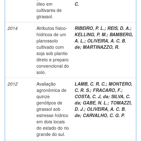
óleo em
C.
cultivares de
girassol.
2014
Atributos físico-
RIBEIRO, P. L.
;
REIS, D. A.
;
hídricos de um
KELLING, P. M.
;
BAMBERG,
planossolo
A. L.
;
OLIVEIRA, A. C. B.
cultivado com
de
;
MARTINAZZO, R.
soja sob plantio
direto e preparo
convencional do
solo.
2012
Avaliação
LAMB, C. R. C.
;
MONTERO,
agronômica de
C. R. S.
;
FRACARO, F.
;
quinze
COSTA, C. J, da
;
SILVA, C.
genótipos de
da
;
GABE, N. L.
;
TOMAZZI,
girassol sob
D. J.
;
OLIVEIRA, A. C. B.
estresse hídrico
de
;
CARVALHO, C. G. P.
em dois locais
do estado do rio
grande do sul.