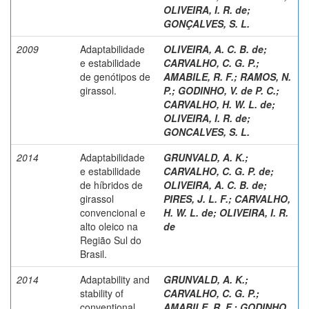
OLIVEIRA, I. R. de
;
GONÇALVES, S. L.
2009
Adaptabilidade
OLIVEIRA, A. C. B. de
;
e estabilidade
CARVALHO, C. G. P.
;
de genótipos de
AMABILE, R. F.
;
RAMOS, N.
girassol.
P.
;
GODINHO, V. de P. C.
;
CARVALHO, H. W. L. de
;
OLIVEIRA, I. R. de
;
GONCALVES, S. L.
2014
Adaptabilidade
GRUNVALD, A. K.
;
e estabilidade
CARVALHO, C. G. P. de
;
de híbridos de
OLIVEIRA, A. C. B. de
;
girassol
PIRES, J. L. F.
;
CARVALHO,
convencional e
H. W. L. de
;
OLIVEIRA, I. R.
alto oleico na
de
Região Sul do
Brasil.
2014
Adaptability and
GRUNVALD, A. K.
;
stability of
CARVALHO, C. G. P.
;
conventional
AMABILE, R. F.
;
GODINHO,