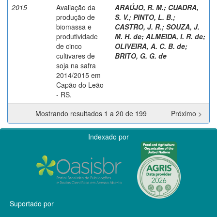
2015
Avaliação da
ARAÚJO, R. M.
;
CUADRA,
produção de
S. V.
;
PINTO, L. B.
;
biomassa e
CASTRO, J. R.
;
SOUZA, J.
produtividade
M. H. de
;
ALMEIDA, I. R. de
;
de cinco
OLIVEIRA, A. C. B. de
;
cultivares de
BRITO, G. G. de
soja na safra
2014/2015 em
Capão do Leão
- RS.
Mostrando resultados 1 a 20 de 199
Próximo >
Indexado por
Suportado por