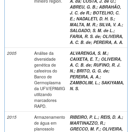
mineiro region.
A. da
;
COSTA, J. de O.
;
ABREU, G. B.
;
ABRAHÃO,
J. C. de R.
;
BOTELHO, C.
E.
;
NADALETI, D. H. S.
;
MALTA, M. R.
;
SILVA, V. A.
;
SALGADO, S. M. de L.
;
FARIA, R. S. de
;
OLIVEIRA,
A. C. B. de
;
PEREIRA, A. A.
2005
Análise da
ALVARENGA, S. M.
;
diversidade
CAIXETA, E. T.
;
OLIVEIRA,
genética de
A. C. B. de
;
RUFINO, R. J.
cafeeiros do
N.
;
BRITO, G. G. de
;
Banco de
PEREIRA, A. A.
;
Germoplasma
ZAMBOLIM, L.
;
SAKIYAMA,
da UFV/EPAMIG
N. S.
utilizando
marcadores
RAPD.
2015
Armazenamento
RIBEIRO, P. L.
;
REIS, D. A.
;
de água em
MARTINAZZO, R.
;
planossolo
GRECCO, M. F.
;
OLIVEIRA,