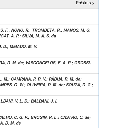
Próximo >
, F.
;
NONÔ, R.
;
TROMBETA, R.
;
MANOS, M. G.
GAT, A. P.
;
SILVA, M. A. S. da
. D.
;
MEIADO, M. V.
RA, D. M. de
;
VASCONCELOS, E. A. R.
;
GROSSI-
. M.
;
CAMPANA, P. R. V.
;
PÁDUA, R. M. de
;
NDES, G. W.
;
OLIVEIRA, D. M. de
;
SOUZA, D. G.
;
LDANI, V. L. D.
;
BALDANI, J. I.
ALHO, C. G. P.
;
BROGIN, R. L.
;
CASTRO, C. de
;
A, D. M. de