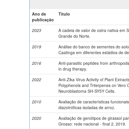
Ano de
Título
publicação
2023
A cadeia de valor de ostra nativa em 
Grande do Norte.
2019
Análise do banco de sementes do sol
Caatinga em diferentes estádios de d
2016
Anti-parasitic peptides from arthropods
in drug therapy.
2022
Anti-Zika Virus Activity of Plant Extrac
Polyphenols and Triterpenes on Vero
Neuroblastoma SH-SY5Y Cells.
2010
Avaliação de características funcionai
diazotróficas isoladas de arroz.
2020
Avaliação de genótipos de girassol p
Grosso: rede nacional - final 2, 2019.