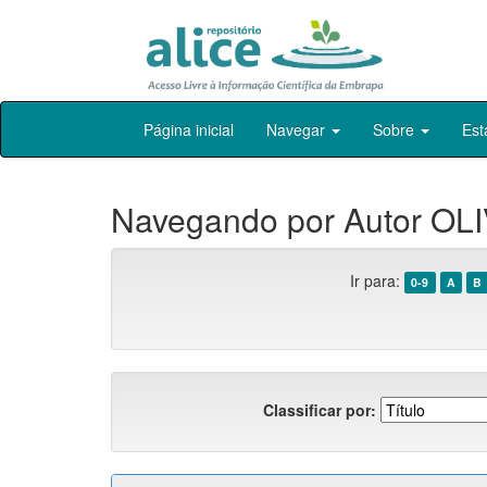
Skip
Página inicial
Navegar
Sobre
Est
navigation
Navegando por Autor OLI
Ir para:
0-9
A
B
Classificar por: