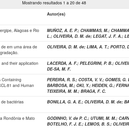
Mostrando resultados 1 a 20 de 48
Autor(es)
Sergipe, Alagoas e Rio
MUÑOZ, A. E. P.
;
CHAMMAS, M.
;
CHAMMAS
L.
;
OLIVEIRA, D. M. de
;
LEGAT, J. F. A.
;
LE
o de em uma área de
OLIVEIRA, D. M. de
;
LIMA, A. T.
;
PORTO, D
egradação.
 and their application
LACERDA, A. F.
;
PELEGRINI, P. B.
;
OLIVEI
DE-SA, M. F.
ts Containing
PEREIRA, R. S.
;
COSTA, V. V.
;
GOMES, G. L
 CCL-81 and Human
BARBOSA, M.
;
OKI, Y.
;
HEIDEN, G.
;
FERNA
TEIXEIRA, M. M.
;
BRAGA, F. C.
s de bactérias
BONILLA, G. A. E.
;
OLIVEIRA, D. M. de
;
BA
ara Rondônia e Mato
GODINHO, V. de P. C.
;
UTUMI, M. M.
;
CARV
BOTELHO, F. J. E.
;
LEMOS, B. S.
;
OLIVEIR