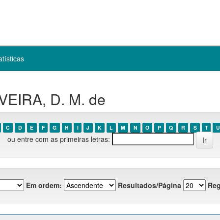
atísticas
VEIRA, D. M. de
C
D
E
F
G
H
I
J
K
L
M
N
O
P
Q
R
S
T
U
ou entre com as primeiras letras:
Em ordem:
Resultados/Página
Reg