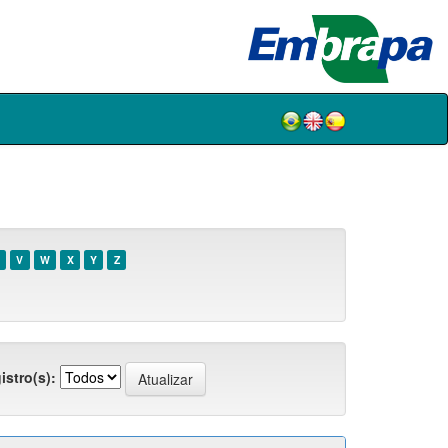
V
W
X
Y
Z
istro(s):