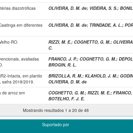
térias diazotróficas
OLIVEIRA, D. M. de
;
VIDEIRA, S. S.
;
BONIL
aatinga em diferentes
OLIVEIRA, D. M. de
;
TRINDADE, A. L.
;
POR
 Velho-RO.
RIZZI, M. E.
;
COGHETTO, G. M.
;
OLIVEIRA,
C.
vencionais, avaliadas
FRANCO, J. P.
;
COGHETTO, G. M.
;
DEPOLO
O.
BROGIN, R. L.
R2-Intacta, em plantio
BRIZOLLA, R. M.
;
KLAHOLD, J. M.
;
GODINH
, safra 2018/2019.
OLIVEIRA, D. M. de
 de arroz em
COGHETTO, G. M.
;
RIZZI, M. E.
;
FRANCO, J
BOTELHO, F. J. E.
Mostrando resultados 1 a 20 de 48
Suportado por