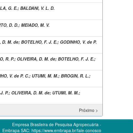
LA, G. E.
;
BALDANI, V. L. D.
TO, D. D.
;
MEIADO, M. V.
 D. M. de
;
BOTELHO, F. J. E.
;
GODINHO, V. de P.
, R. P.
;
OLIVEIRA, D. M. de
;
BOTELHO, F. J. E.
;
O, V. de P. C.
;
UTUMI, M. M.
;
BROGIN, R. L.
;
. P.
;
OLIVEIRA, D. M. de
;
UTUMI, M. M.
;
Próximo >
Empresa Brasileira de Pesquisa Agropecuária -
Embrapa
SAC:
https://www.embrapa.br/fale-conosco