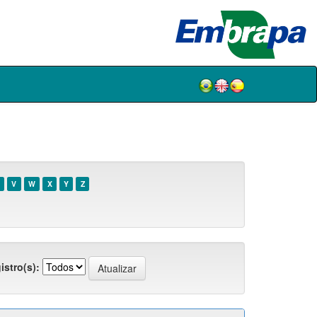
V
W
X
Y
Z
istro(s):