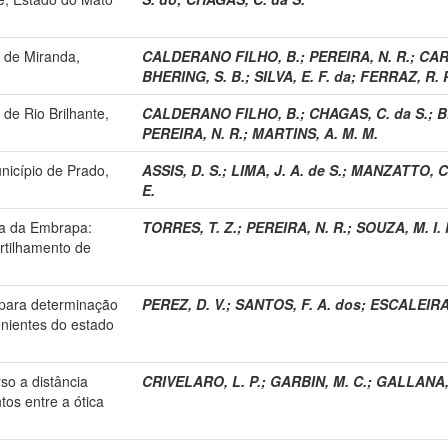
o de Miranda,
CALDERANO FILHO, B.
;
PEREIRA, N. R.
;
CAR
BHERING, S. B.
;
SILVA, E. F. da
;
FERRAZ, R. P
de Rio Brilhante,
CALDERANO FILHO, B.
;
CHAGAS, C. da S.
;
B
PEREIRA, N. R.
;
MARTINS, A. M. M.
nicípio de Prado,
ASSIS, D. S.
;
LIMA, J. A. de S.
;
MANZATTO, C.
E.
sa da Embrapa:
TORRES, T. Z.
;
PEREIRA, N. R.
;
SOUZA, M. I. 
tilhamento de
para determinação
PEREZ, D. V.
;
SANTOS, F. A. dos
;
ESCALEIRA,
nientes do estado
o a distância
CRIVELARO, L. P.
;
GARBIN, M. C.
;
GALLANA, 
os entre a ótica