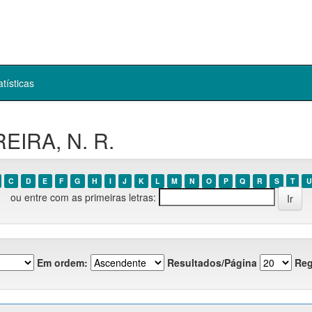
atísticas
EIRA, N. R.
C
D
E
F
G
H
I
J
K
L
M
N
O
P
Q
R
S
T
U
ou entre com as primeiras letras:
Em ordem:
Resultados/Página
Reg