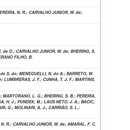
EREIRA, N. R.
;
CARVALHO JUNIOR, W. de
;
. de O.
;
CARVALHO JUNIOR, W. de
;
BHERING, S.
RANO FILHO, B.
 de S. do
;
MENEGUELLI, N. do A.
;
BARRETO, W.
e
;
LUMBRERAS, J. F.
;
CUNHA, T. J. F.
;
MARTINS,
e
;
MARTORANO, L. G.
;
BHERING, S. B.
;
PEREIRA,
, H. J.
;
PUNDEK, M.
;
LAUS NETO, J. A.
;
BACIC,
RI, G.
;
MOLINARI, A. J.
;
CARRIÃO, S. L.
;
N. R.
;
CARVALHO JUNIOR, W. de
;
AMARAL, F. C.