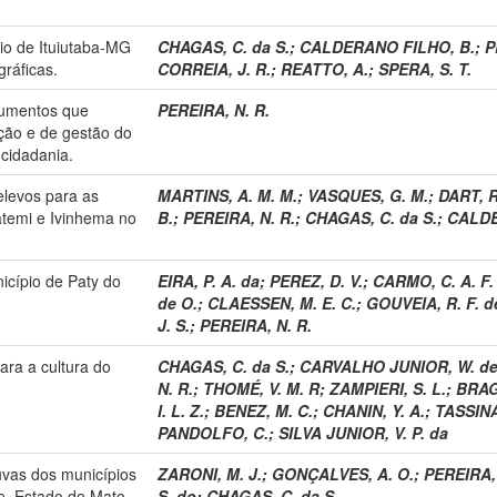
pio de Ituiutaba-MG
CHAGAS, C. da S.
;
CALDERANO FILHO, B.
;
P
gráficas.
CORREIA, J. R.
;
REATTO, A.
;
SPERA, S. T.
rumentos que
PEREIRA, N. R.
ão e de gestão do
cidadania.
elevos para as
MARTINS, A. M. M.
;
VASQUES, G. M.
;
DART, R
atemi e Ivinhema no
B.
;
PEREIRA, N. R.
;
CHAGAS, C. da S.
;
CALDE
nicípio de Paty do
EIRA, P. A. da
;
PEREZ, D. V.
;
CARMO, C. A. F.
de O.
;
CLAESSEN, M. E. C.
;
GOUVEIA, R. F. d
J. S.
;
PEREIRA, N. R.
ara a cultura do
CHAGAS, C. da S.
;
CARVALHO JUNIOR, W. d
N. R.
;
THOMÉ, V. M. R
;
ZAMPIERI, S. L.
;
BRAGA
I. L. Z.
;
BENEZ, M. C.
;
CHANIN, Y. A.
;
TASSINA
PANDOLFO, C.
;
SILVA JUNIOR, V. P. da
uvas dos municípios
ZARONI, M. J.
;
GONÇALVES, A. O.
;
PEREIRA, 
e, Estado do Mato
S. do
;
CHAGAS, C. da S.