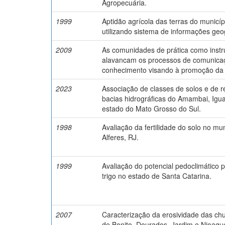
Agropecuária.
1999
Aptidão agrícola das terras do municí
utilizando sistema de informações geo
2009
As comunidades de prática como inst
alavancam os processos de comunicaç
conhecimento visando à promoção da 
2023
Associação de classes de solos e de r
bacias hidrográficas do Amambai, Igu
estado do Mato Grosso do Sul.
1998
Avaliação da fertilidade do solo no mu
Alferes, RJ.
1999
Avaliação do potencial pedoclimático p
trigo no estado de Santa Catarina.
2007
Caracterização da erosividade das ch
de Bonito, Dourados, Jardim e Nioaqu