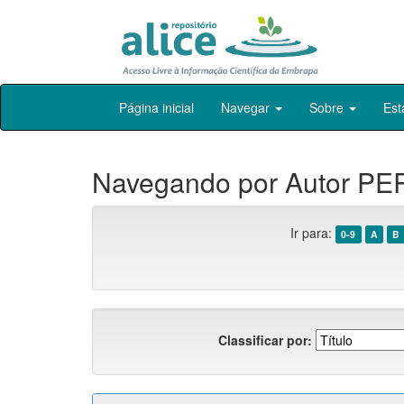
Skip
Página inicial
Navegar
Sobre
Est
navigation
Navegando por Autor PER
Ir para:
0-9
A
B
Classificar por: