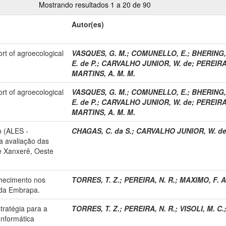
Mostrando resultados 1 a 20 de 90
Autor(es)
ort of agroecological
VASQUES, G. M.
;
COMUNELLO, E.
;
BHERING, 
E. de P.
;
CARVALHO JUNIOR, W. de
;
PEREIRA,
MARTINS, A. M. M.
ort of agroecological
VASQUES, G. M.
;
COMUNELLO, E.
;
BHERING, 
E. de P.
;
CARVALHO JUNIOR, W. de
;
PEREIRA,
MARTINS, A. M. M.
o (ALES -
CHAGAS, C. da S.
;
CARVALHO JUNIOR, W. d
a avaliação das
e Xanxerê, Oeste
hecimento nos
TORRES, T. Z.
;
PEREIRA, N. R.
;
MAXIMO, F. A
 da Embrapa.
ratégia para a
TORRES, T. Z.
;
PEREIRA, N. R.
;
VISOLI, M. C.
nformática