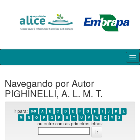
Skip
navigation
Navegando por Autor
PIGHINELLI, A. L. M. T.
Ir para:
0-9
A
B
C
D
E
F
G
H
I
J
K
L
M
N
O
P
Q
R
S
T
U
V
W
X
Y
Z
ou entre com as primeiras letras: