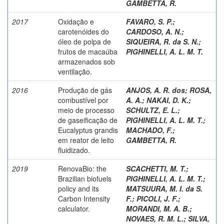
GAMBETTA, R.
2017
Oxidação e
FAVARO, S. P.
;
carotenóides do
CARDOSO, A. N.
;
óleo de polpa de
SIQUEIRA, R. da S. N.
;
frutos de macaúba
PIGHINELLI, A. L. M. T.
armazenados sob
ventilação.
2016
Produção de gás
ANJOS, A. R. dos
;
ROSA,
combustível por
A. A.
;
NAKAI, D. K.
;
meio de processo
SCHULTZ, E. L.
;
de gaseificação de
PIGHINELLI, A. L. M. T.
;
Eucalyptus grandis
MACHADO, F.
;
em reator de leito
GAMBETTA, R.
fluidizado.
2019
RenovaBio: the
SCACHETTI, M. T.
;
Brazilian biofuels
PIGHINELLI, A. L. M. T.
;
policy and its
MATSUURA, M. I. da S.
Carbon Intensity
F.
;
PICOLI, J. F.
;
calculator.
MORANDI, M. A. B.
;
NOVAES, R. M. L.
;
SILVA,