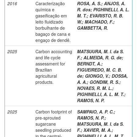
2016
Caracterização
ROSA, A. S.
;
ANJOS, A.
química e
R. dos
;
PIGHINELLI, A. L.
gaseificação em
M. T.
;
EVARISTO, R. B.
leito fluidizado
W.
;
MACHADO, F.
;
borbulhante de
GAMBETTA, R.
bagaço de cana e
engaço de dendê.
2025
Carbon accounting
MATSUURA, M. I. da S.
and life cycle
F.
;
ALMEIDA, R. G. de
;
assessment for
BERNDT, A.
;
Brazilian
FIGUEIREDO, M. C. B.
agricultural
de
;
GIONGO, V.
;
DOSSA,
products.
A. A.
;
GONDIM, R. S.
;
NOVAES, R. M. L.
;
PIGHINELLI, A. L. M. T.
;
RAMOS, N. P.
2025
Carbon footprint of
SAMPAIO, A. P. C.
;
pre-sprouted
RAMOS, N. P.
;
sugarcane
MATSUURA, M. I. da S.
seedling produced
F.
;
XAVIER, M. A.
;
in the central-
PIGHINELLI, A. L. M. T.