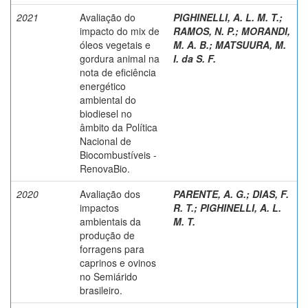
2021
Avaliação do
PIGHINELLI, A. L. M. T.
;
impacto do mix de
RAMOS, N. P.
;
MORANDI,
óleos vegetais e
M. A. B.
;
MATSUURA, M.
gordura animal na
I. da S. F.
nota de eficiência
energético
ambiental do
biodiesel no
âmbito da Política
Nacional de
Biocombustíveis -
RenovaBio.
2020
Avaliação dos
PARENTE, A. G.
;
DIAS, F.
impactos
R. T.
;
PIGHINELLI, A. L.
ambientais da
M. T.
produção de
forragens para
caprinos e ovinos
no Semiárido
brasileiro.