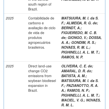
south region of
Brazil.
2025
Contabilidade de
MATSUURA, M. I. da S.
carbono e
F.
;
ALMEIDA, R. G. de
;
avaliação de ciclo
BERNDT, A.
;
de vida de
FIGUEIREDO, M. C. B.
produtos
de
;
GIONGO, V.
;
DOSSA,
agropecuários
A. A.
;
GONDIM, R. S.
;
brasileiros.
NOVAES, R. M. L.
;
PIGHINELLI, A. L. M. T.
;
RAMOS, N. P.
2025
Direct land-use
OLIVEIRA, C. E. de
;
change CO2
AMARAL, D. R. do
;
emissions from
BATISTA, A. M.
;
soybean biodiesel
MATSUURA, M. I. da S.
expansion in
F.
;
PAZIANOTTO, R. A.
Brazil.
A.
;
RAMOS, N. P.
;
PIGHINELLI, A. L. M. T.
;
MACIEL, V. G.
;
NOVAES,
R. M. L.