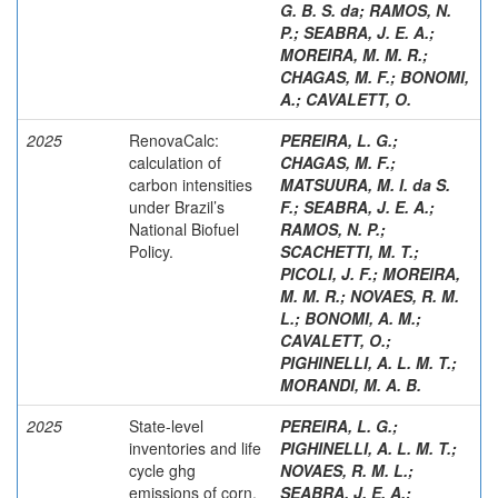
G. B. S. da
;
RAMOS, N.
P.
;
SEABRA, J. E. A.
;
MOREIRA, M. M. R.
;
CHAGAS, M. F.
;
BONOMI,
A.
;
CAVALETT, O.
2025
RenovaCalc:
PEREIRA, L. G.
;
calculation of
CHAGAS, M. F.
;
carbon intensities
MATSUURA, M. I. da S.
under Brazil’s
F.
;
SEABRA, J. E. A.
;
National Biofuel
RAMOS, N. P.
;
Policy.
SCACHETTI, M. T.
;
PICOLI, J. F.
;
MOREIRA,
M. M. R.
;
NOVAES, R. M.
L.
;
BONOMI, A. M.
;
CAVALETT, O.
;
PIGHINELLI, A. L. M. T.
;
MORANDI, M. A. B.
2025
State-level
PEREIRA, L. G.
;
inventories and life
PIGHINELLI, A. L. M. T.
;
cycle ghg
NOVAES, R. M. L.
;
emissions of corn,
SEABRA, J. E. A.
;