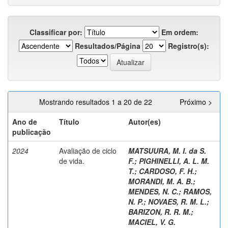
Classificar por:
Em ordem:
Resultados/Página
Registro(s):
Mostrando resultados 1 a 20 de 22
Próximo >
Ano de
Título
Autor(es)
publicação
2024
Avaliação de ciclo
MATSUURA, M. I. da S.
de vida.
F.
;
PIGHINELLI, A. L. M.
T.
;
CARDOSO, F. H.
;
MORANDI, M. A. B.
;
MENDES, N. C.
;
RAMOS,
N. P.
;
NOVAES, R. M. L.
;
BARIZON, R. R. M.
;
MACIEL, V. G.