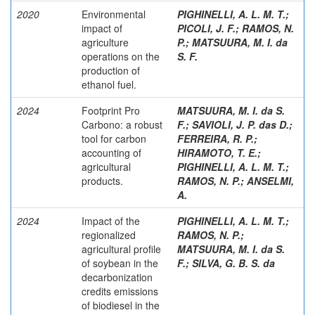
2020
Environmental
PIGHINELLI, A. L. M. T.
;
impact of
PICOLI, J. F.
;
RAMOS, N.
agriculture
P.
;
MATSUURA, M. I. da
operations on the
S. F.
production of
ethanol fuel.
2024
Footprint Pro
MATSUURA, M. I. da S.
Carbono: a robust
F.
;
SAVIOLI, J. P. das D.
;
tool for carbon
FERREIRA, R. P.
;
accounting of
HIRAMOTO, T. E.
;
agricultural
PIGHINELLI, A. L. M. T.
;
products.
RAMOS, N. P.
;
ANSELMI,
A.
2024
Impact of the
PIGHINELLI, A. L. M. T.
;
regionalized
RAMOS, N. P.
;
agricultural profile
MATSUURA, M. I. da S.
of soybean in the
F.
;
SILVA, G. B. S. da
decarbonization
credits emissions
of biodiesel in the