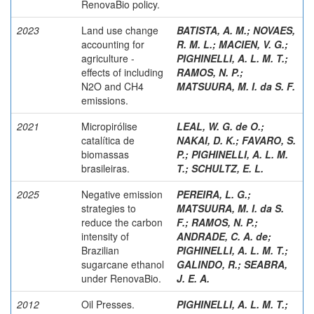
RenovaBio policy.
2023
Land use change
BATISTA, A. M.
;
NOVAES,
accounting for
R. M. L.
;
MACIEN, V. G.
;
agriculture -
PIGHINELLI, A. L. M. T.
;
effects of including
RAMOS, N. P.
;
N2O and CH4
MATSUURA, M. I. da S. F.
emissions.
2021
Micropirólise
LEAL, W. G. de O.
;
catalítica de
NAKAI, D. K.
;
FAVARO, S.
biomassas
P.
;
PIGHINELLI, A. L. M.
brasileiras.
T.
;
SCHULTZ, E. L.
2025
Negative emission
PEREIRA, L. G.
;
strategies to
MATSUURA, M. I. da S.
reduce the carbon
F.
;
RAMOS, N. P.
;
intensity of
ANDRADE, C. A. de
;
Brazilian
PIGHINELLI, A. L. M. T.
;
sugarcane ethanol
GALINDO, R.
;
SEABRA,
under RenovaBio.
J. E. A.
2012
Oil Presses.
PIGHINELLI, A. L. M. T.
;