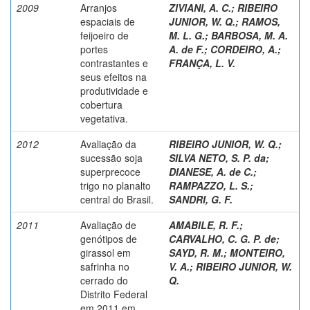
2009
Arranjos
ZIVIANI, A. C.
;
RIBEIRO
espaciais de
JUNIOR, W. Q.
;
RAMOS,
feijoeiro de
M. L. G.
;
BARBOSA, M. A.
portes
A. de F.
;
CORDEIRO, A.
;
contrastantes e
FRANÇA, L. V.
seus efeitos na
produtividade e
cobertura
vegetativa.
2012
Avaliação da
RIBEIRO JUNIOR, W. Q.
;
sucessão soja
SILVA NETO, S. P. da
;
superprecoce
DIANESE, A. de C.
;
trigo no planalto
RAMPAZZO, L. S.
;
central do Brasil.
SANDRI, G. F.
2011
Avaliação de
AMABILE, R. F.
;
genótipos de
CARVALHO, C. G. P. de
;
girassol em
SAYD, R. M.
;
MONTEIRO,
safrinha no
V. A.
;
RIBEIRO JUNIOR, W.
cerrado do
Q.
Distrito Federal
em 2011 em