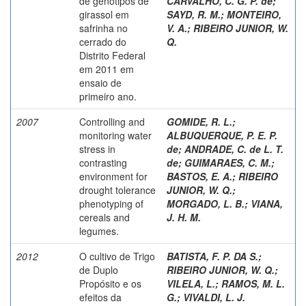
de genótipos de
CARVALHO, C. G. P. de
;
girassol em
SAYD, R. M.
;
MONTEIRO,
safrinha no
V. A.
;
RIBEIRO JUNIOR, W.
cerrado do
Q.
Distrito Federal
em 2011 em
ensaio de
primeiro ano.
2007
Controlling and
GOMIDE, R. L.
;
monitoring water
ALBUQUERQUE, P. E. P.
stress in
de
;
ANDRADE, C. de L. T.
contrasting
de
;
GUIMARAES, C. M.
;
environment for
BASTOS, E. A.
;
RIBEIRO
drought tolerance
JUNIOR, W. Q.
;
phenotyping of
MORGADO, L. B.
;
VIANA,
cereals and
J. H. M.
legumes.
2012
O cultivo de Trigo
BATISTA, F. P. DA S.
;
de Duplo
RIBEIRO JUNIOR, W. Q.
;
Propósito e os
VILELA, L.
;
RAMOS, M. L.
efeitos da
G.
;
VIVALDI, L. J.