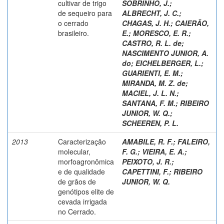
cultivar de trigo
SOBRINHO, J.
;
de sequeiro para
ALBRECHT, J. C.
;
o cerrado
CHAGAS, J. H.
;
CAIERÃO,
brasileiro.
E.
;
MORESCO, E. R.
;
CASTRO, R. L. de
;
NASCIMENTO JUNIOR, A.
do
;
EICHELBERGER, L.
;
GUARIENTI, E. M.
;
MIRANDA, M. Z. de
;
MACIEL, J. L. N.
;
SANTANA, F. M.
;
RIBEIRO
JUNIOR, W. Q.
;
SCHEEREN, P. L.
2013
Caracterização
AMABILE, R. F.
;
FALEIRO,
molecular,
F. G.
;
VIEIRA, E. A.
;
morfoagronômica
PEIXOTO, J. R.
;
e de qualidade
CAPETTINI, F.
;
RIBEIRO
de grãos de
JUNIOR, W. Q.
genótipos elite de
cevada irrigada
no Cerrado.