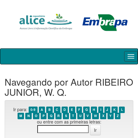
Skip
navigation
Navegando por Autor RIBEIRO
JUNIOR, W. Q.
Ir para:
0-9
A
B
C
D
E
F
G
H
I
J
K
L
M
N
O
P
Q
R
S
T
U
V
W
X
Y
Z
ou entre com as primeiras letras: