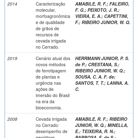
2014
Caracterização
AMABILE, R. F.
;
FALEIRO,
molecular,
F. G.
;
PEIXOTO, J. R.
;
morfoagronômica
VIEIRA, E. A.
;
CAPETTINI,
e de qualidade
F.
;
RIBEIRO JUNIOR, W. Q.
de grãos de
recursos de
cevada irrigada
no Cerrado.
2019
Cenário atual dos
HERRMANN JUNIOR, P. S.
novos métodos
de P.
;
CRESTANA, S.
;
de fenotipagem
RIBEIRO JUNIOR, W. Q.
;
de plantas e
SOUSA, C. A. F. de
;
urgência nas
SANTOS, T. T.
;
LANNA, A.
ações de
C.
imersão do Brasil
na era da
bioeconomia.
2008
Cevada irrigada
AMABILE, R. F.
;
RIBEIRO
no Cerrado:
JUNIOR, W. Q.
;
MINELLA,
desempenho de
E.
;
TEIXEIRA, R. N.
;
genótipos.
BARBOSA, F. de S.
;