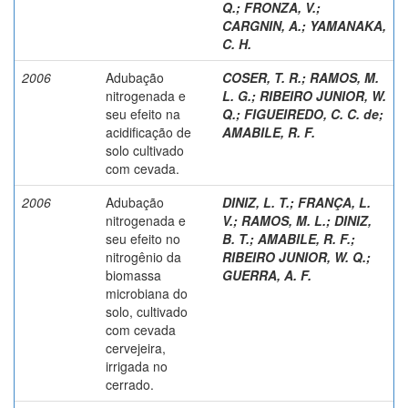
Q.
;
FRONZA, V.
;
CARGNIN, A.
;
YAMANAKA,
C. H.
2006
Adubação
COSER, T. R.
;
RAMOS, M.
nitrogenada e
L. G.
;
RIBEIRO JUNIOR, W.
seu efeito na
Q.
;
FIGUEIREDO, C. C. de
;
acidificação de
AMABILE, R. F.
solo cultivado
com cevada.
2006
Adubação
DINIZ, L. T.
;
FRANÇA, L.
nitrogenada e
V.
;
RAMOS, M. L.
;
DINIZ,
seu efeito no
B. T.
;
AMABILE, R. F.
;
nitrogênio da
RIBEIRO JUNIOR, W. Q.
;
biomassa
GUERRA, A. F.
microbiana do
solo, cultivado
com cevada
cervejeira,
irrigada no
cerrado.