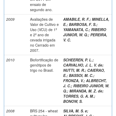
ensaio de
segundo ano.
2009
Avaliações de
AMABILE, R. F.
;
MINELLA,
Valor de Cultivo e
E.
;
BARBOSA, F. S.
;
Uso (VCU) de 1º
YAMANATA, C.
;
RIBEIRO
e 2º ano de
JUNIOR, W. Q.
;
PEREIRA,
cevada irrigada
V. C.
no Cerrado em
2007.
2010
Biofortificação de
SCHEEREN, P. L.
;
genótipos de
CARVALHO, J. L. V. de
;
trigo no Brasil.
NUTTI, M. R.
;
CAIERAO,
E.
;
BASSOI, M. C.
;
FRONZA, V.
;
ALBRECHT,
J. C.
;
RIBEIRO JUNIOR, W.
Q.
;
MIRANDA, M. Z. de
;
TORRES, G. A. M.
;
BONOW, S.
2008
BRS 254 - wheat
SILVA, M. S. e
;
cultivar for
ALBRECHT, J. C.
;