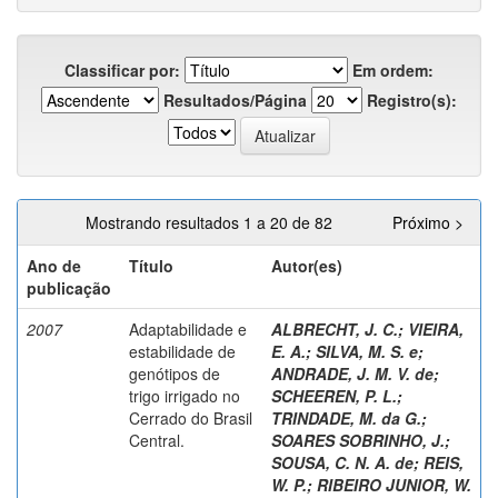
Classificar por:
Em ordem:
Resultados/Página
Registro(s):
Mostrando resultados 1 a 20 de 82
Próximo >
Ano de
Título
Autor(es)
publicação
2007
Adaptabilidade e
ALBRECHT, J. C.
;
VIEIRA,
estabilidade de
E. A.
;
SILVA, M. S. e
;
genótipos de
ANDRADE, J. M. V. de
;
trigo irrigado no
SCHEEREN, P. L.
;
Cerrado do Brasil
TRINDADE, M. da G.
;
Central.
SOARES SOBRINHO, J.
;
SOUSA, C. N. A. de
;
REIS,
W. P.
;
RIBEIRO JUNIOR, W.