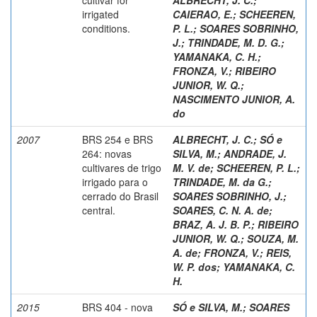
irrigated
CAIERAO, E.
;
SCHEEREN,
conditions.
P. L.
;
SOARES SOBRINHO,
J.
;
TRINDADE, M. D. G.
;
YAMANAKA, C. H.
;
FRONZA, V.
;
RIBEIRO
JUNIOR, W. Q.
;
NASCIMENTO JUNIOR, A.
do
2007
BRS 254 e BRS
ALBRECHT, J. C.
;
SÓ e
264: novas
SILVA, M.
;
ANDRADE, J.
cultivares de trigo
M. V. de
;
SCHEEREN, P. L.
;
irrigado para o
TRINDADE, M. da G.
;
cerrado do Brasil
SOARES SOBRINHO, J.
;
central.
SOARES, C. N. A. de
;
BRAZ, A. J. B. P.
;
RIBEIRO
JUNIOR, W. Q.
;
SOUZA, M.
A. de
;
FRONZA, V.
;
REIS,
W. P. dos
;
YAMANAKA, C.
H.
2015
BRS 404 - nova
SÓ e SILVA, M.
;
SOARES