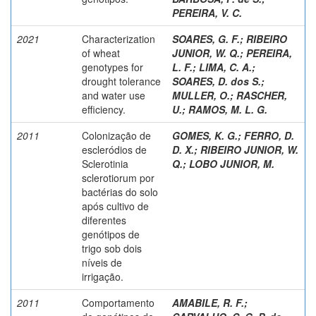
PEREIRA, V. C.
2021
Characterization
SOARES, G. F.
;
RIBEIRO
of wheat
JUNIOR, W. Q.
;
PEREIRA,
genotypes for
L. F.
;
LIMA, C. A.
;
drought tolerance
SOARES, D. dos S.
;
and water use
MULLER, O.
;
RASCHER,
efficiency.
U.
;
RAMOS, M. L. G.
2011
Colonização de
GOMES, K. G.
;
FERRO, D.
escleródios de
D. X.
;
RIBEIRO JUNIOR, W.
Sclerotinia
Q.
;
LOBO JUNIOR, M.
sclerotiorum por
bactérias do solo
após cultivo de
diferentes
genótipos de
trigo sob dois
níveis de
irrigação.
2011
Comportamento
AMABILE, R. F.
;