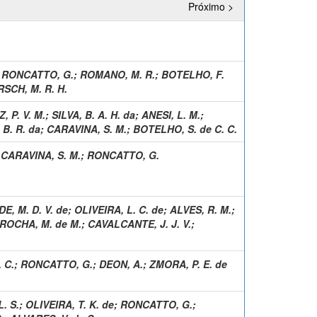
Próximo >
;
RONCATTO, G.
;
ROMANO, M. R.
;
BOTELHO, F.
RSCH, M. R. H.
, P. V. M.
;
SILVA, B. A. H. da
;
ANESI, L. M.
;
 B. R. da
;
CARAVINA, S. M.
;
BOTELHO, S. de C. C.
;
CARAVINA, S. M.
;
RONCATTO, G.
E, M. D. V. de
;
OLIVEIRA, L. C. de
;
ALVES, R. M.
;
ROCHA, M. de M.
;
CAVALCANTE, J. J. V.
;
 C.
;
RONCATTO, G.
;
DEON, A.
;
ZMORA, P. E. de
. S.
;
OLIVEIRA, T. K. de
;
RONCATTO, G.
;