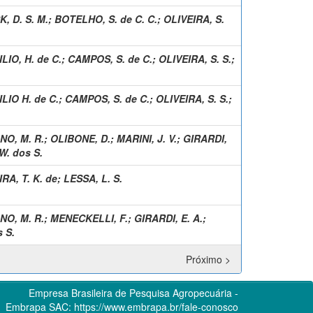
, D. S. M.
;
BOTELHO, S. de C. C.
;
OLIVEIRA, S.
LIO, H. de C.
;
CAMPOS, S. de C.
;
OLIVEIRA, S. S.
;
LIO H. de C.
;
CAMPOS, S. de C.
;
OLIVEIRA, S. S.
;
O, M. R.
;
OLIBONE, D.
;
MARINI, J. V.
;
GIRARDI,
W. dos S.
RA, T. K. de
;
LESSA, L. S.
O, M. R.
;
MENECKELLI, F.
;
GIRARDI, E. A.
;
 S.
Próximo >
Empresa Brasileira de Pesquisa Agropecuária -
Embrapa
SAC:
https://www.embrapa.br/fale-conosco