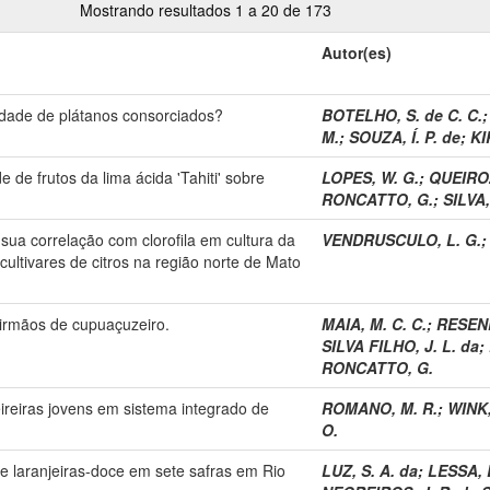
Mostrando resultados 1 a 20 de 173
Autor(es)
idade de plátanos consorciados?
BOTELHO, S. de C. C.
M.
;
SOUZA, Í. P. de
;
KI
e de frutos da lima ácida 'Tahiti' sobre
LOPES, W. G.
;
QUEIROZ
RONCATTO, G.
;
SILVA,
sua correlação com clorofila em cultura da
VENDRUSCULO, L. G.
 cultivares de citros na região norte de Mato
-irmãos de cupuaçuzeiro.
MAIA, M. C. C.
;
RESEND
SILVA FILHO, J. L. da
;
RONCATTO, G.
ireiras jovens em sistema integrado de
ROMANO, M. R.
;
WINK,
O.
de laranjeiras-doce em sete safras em Rio
LUZ, S. A. da
;
LESSA, L