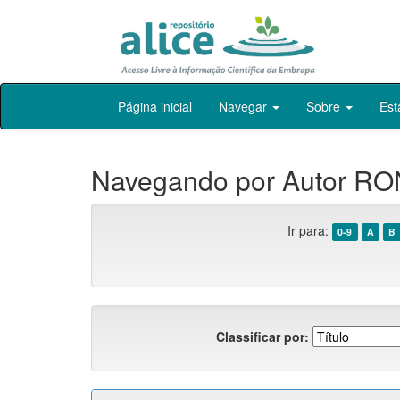
Skip
Página inicial
Navegar
Sobre
Est
navigation
Navegando por Autor R
Ir para:
0-9
A
B
Classificar por: