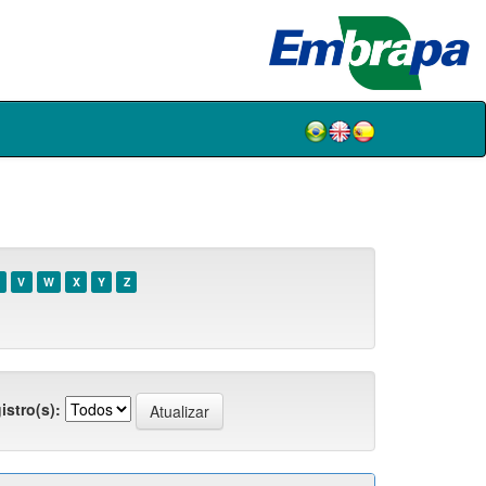
V
W
X
Y
Z
istro(s):