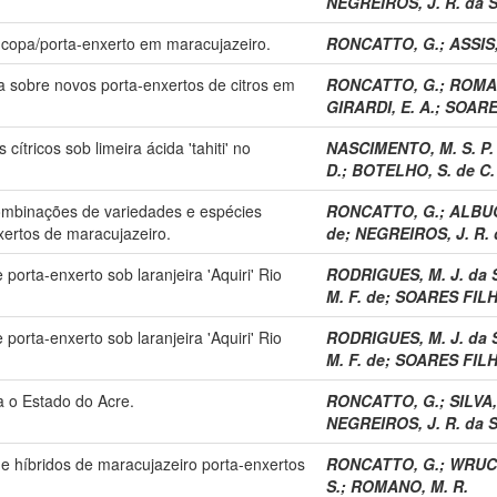
NEGREIROS, J. R. da S
copa/porta-enxerto em maracujazeiro.
RONCATTO, G.
;
ASSIS,
ra sobre novos porta-enxertos de citros em
RONCATTO, G.
;
ROMAN
GIRARDI, E. A.
;
SOARES
ítricos sob limeira ácida 'tahiti' no
NASCIMENTO, M. S. P.
D.
;
BOTELHO, S. de C.
combinações de variedades e espécies
RONCATTO, G.
;
ALBUQ
xertos de maracujazeiro.
de
;
NEGREIROS, J. R. 
porta-enxerto sob laranjeira 'Aquiri' Rio
RODRIGUES, M. J. da 
M. F. de
;
SOARES FILHO
porta-enxerto sob laranjeira 'Aquiri' Rio
RODRIGUES, M. J. da 
M. F. de
;
SOARES FILHO
a o Estado do Acre.
RONCATTO, G.
;
SILVA,
NEGREIROS, J. R. da S
e híbridos de maracujazeiro porta-enxertos
RONCATTO, G.
;
WRUCK
S.
;
ROMANO, M. R.