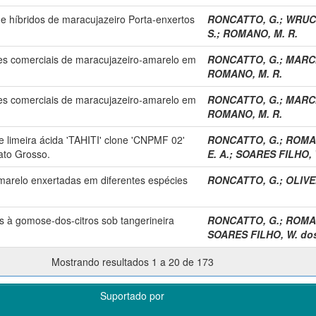
e híbridos de maracujazeiro Porta-enxertos
RONCATTO, G.
;
WRUCK
S.
;
ROMANO, M. R.
es comerciais de maracujazeiro-amarelo em
RONCATTO, G.
;
MARCI
ROMANO, M. R.
es comerciais de maracujazeiro-amarelo em
RONCATTO, G.
;
MARCI
ROMANO, M. R.
e limeira ácida 'TAHITI' clone 'CNPMF 02'
RONCATTO, G.
;
ROMAN
ato Grosso.
E. A.
;
SOARES FILHO, 
amarelo enxertadas em diferentes espécies
RONCATTO, G.
;
OLIVEI
es à gomose-dos-citros sob tangerineira
RONCATTO, G.
;
ROMAN
SOARES FILHO, W. dos
Mostrando resultados 1 a 20 de 173
Suportado por