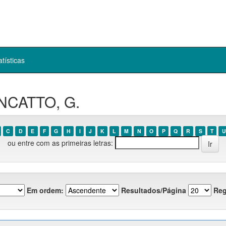
atísticas
ONCATTO, G.
C
D
E
F
G
H
I
J
K
L
M
N
O
P
Q
R
S
T
U
ou entre com as primeiras letras:
Em ordem:
Resultados/Página
Reg