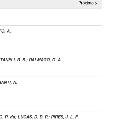
Próximo >
O, A.
ANELI, R. S.
;
DALMAGO, G. A.
SANTI, A.
. R. da
;
LUCAS, D. D. P.
;
PIRES, J. L. F.