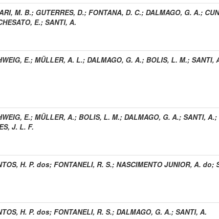
ARI, M. B.
;
GUTERRES, D.
;
FONTANA, D. C.
;
DALMAGO, G. A.
;
CUN
HESATO, E.
;
SANTI, A.
WEIG, E.
;
MÜLLER, A. L.
;
DALMAGO, G. A.
;
BOLIS, L. M.
;
SANTI, 
WEIG, E.
;
MÜLLER, A.
;
BOLIS, L. M.
;
DALMAGO, G. A.
;
SANTI, A.
;
ES, J. L. F.
TOS, H. P. dos
;
FONTANELI, R. S.
;
NASCIMENTO JUNIOR, A. do
;
TOS, H. P. dos
;
FONTANELI, R. S.
;
DALMAGO, G. A.
;
SANTI, A.