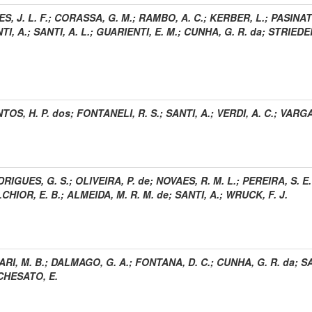
ES, J. L. F.
;
CORASSA, G. M.
;
RAMBO, A. C.
;
KERBER, L.
;
PASINAT
TI, A.
;
SANTI, A. L.
;
GUARIENTI, E. M.
;
CUNHA, G. R. da
;
STRIEDER
TOS, H. P. dos
;
FONTANELI, R. S.
;
SANTI, A.
;
VERDI, A. C.
;
VARGA
RIGUES, G. S.
;
OLIVEIRA, P. de
;
NOVAES, R. M. L.
;
PEREIRA, S. E.
CHIOR, E. B.
;
ALMEIDA, M. R. M. de
;
SANTI, A.
;
WRUCK, F. J.
ARI, M. B.
;
DALMAGO, G. A.
;
FONTANA, D. C.
;
CUNHA, G. R. da
;
SA
HESATO, E.