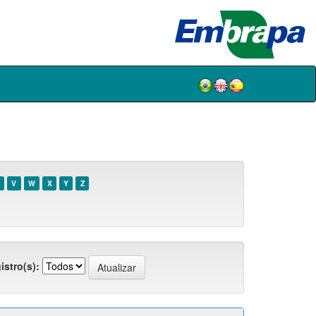
V
W
X
Y
Z
istro(s):