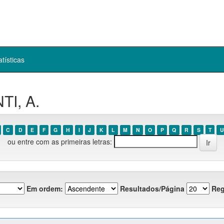
atísticas
TI, A.
C
D
E
F
G
H
I
J
K
L
M
N
O
P
Q
R
S
T
U
ou entre com as primeiras letras:
Em ordem:
Resultados/Página
Reg