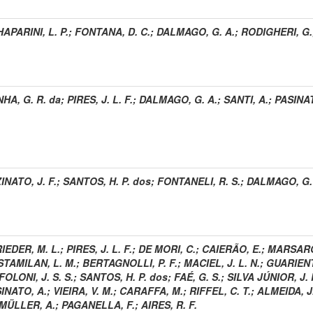
APARINI, L. P.
;
FONTANA, D. C.
;
DALMAGO, G. A.
;
RODIGHERI, G.
HA, G. R. da
;
PIRES, J. L. F.
;
DALMAGO, G. A.
;
SANTI, A.
;
PASINAT
INATO, J. F.
;
SANTOS, H. P. dos
;
FONTANELI, R. S.
;
DALMAGO, G.
IEDER, M. L.
;
PIRES, J. L. F.
;
DE MORI, C.
;
CAIERÃO, E.
;
MARSARO 
TAMILAN, L. M.
;
BERTAGNOLLI, P. F.
;
MACIEL, J. L. N.
;
GUARIENTI
FOLONI, J. S. S.
;
SANTOS, H. P. dos
;
FAÉ, G. S.
;
SILVA JÚNIOR, J. 
INATO, A.
;
VIEIRA, V. M.
;
CARAFFA, M.
;
RIFFEL, C. T.
;
ALMEIDA, J.
MÜLLER, A.
;
PAGANELLA, F.
;
AIRES, R. F.