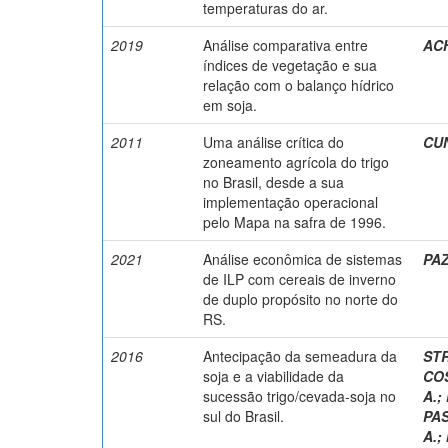
temperaturas do ar.
2019
Análise comparativa entre
ACH
índices de vegetação e sua
relação com o balanço hídrico
em soja.
2011
Uma análise crítica do
CUN
zoneamento agrícola do trigo
no Brasil, desde a sua
implementação operacional
pelo Mapa na safra de 1996.
2021
Análise econômica de sistemas
PAZ
de ILP com cereais de inverno
de duplo propósito no norte do
RS.
2016
Antecipação da semeadura da
STR
soja e a viabilidade da
COS
sucessão trigo/cevada-soja no
A.
;
sul do Brasil.
PAS
A.
;