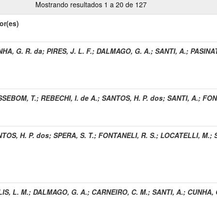
Mostrando resultados 1 a 20 de 127
or(es)
HA, G. R. da
;
PIRES, J. L. F.
;
DALMAGO, G. A.
;
SANTI, A.
;
PASINAT
SEBOM, T.
;
REBECHI, I. de A.
;
SANTOS, H. P. dos
;
SANTI, A.
;
FONT
TOS, H. P. dos
;
SPERA, S. T.
;
FONTANELI, R. S.
;
LOCATELLI, M.
;
IS, L. M.
;
DALMAGO, G. A.
;
CARNEIRO, C. M.
;
SANTI, A.
;
CUNHA, G