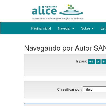
Skip
Página inicial
Navegar
Sobre
Est
navigation
Navegando por Autor SAN
Ir para:
0-9
A
B
Classificar por: