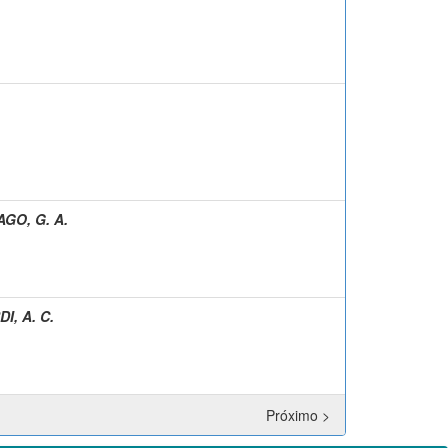
GO, G. A.
I, A. C.
Próximo >