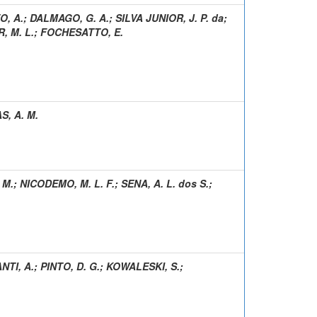
O, A.
;
DALMAGO, G. A.
;
SILVA JUNIOR, J. P. da
;
, M. L.
;
FOCHESATTO, E.
S, A. M.
 M.
;
NICODEMO, M. L. F.
;
SENA, A. L. dos S.
;
NTI, A.
;
PINTO, D. G.
;
KOWALESKI, S.
;