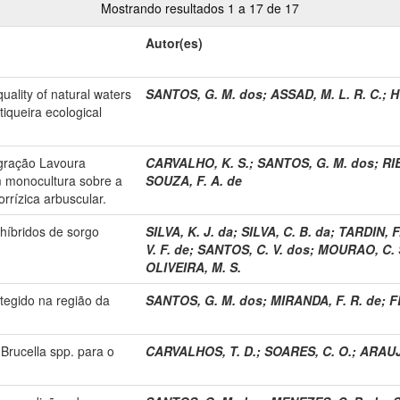
Mostrando resultados 1 a 17 de 17
Autor(es)
quality of natural waters
SANTOS, G. M. dos
;
ASSAD, M. L. R. C.
;
H
tiqueira ecological
egração Lavoura
CARVALHO, K. S.
;
SANTOS, G. M. dos
;
RI
m monocultura sobre a
SOUZA, F. A. de
rrízica arbuscular.
híbridos de sorgo
SILVA, K. J. da
;
SILVA, C. B. da
;
TARDIN, F
V. F. de
;
SANTOS, C. V. dos
;
MOURAO, C. 
OLIVEIRA, M. S.
tegido na região da
SANTOS, G. M. dos
;
MIRANDA, F. R. de
;
F
Brucella spp. para o
CARVALHOS, T. D.
;
SOARES, C. O.
;
ARAUJO