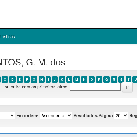
atísticas
NTOS, G. M. dos
C
D
E
F
G
H
I
J
K
L
M
N
O
P
Q
R
S
T
U
ou entre com as primeiras letras:
Em ordem:
Resultados/Página
Reg