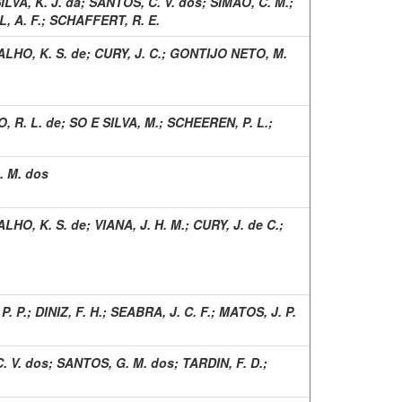
ILVA, K. J. da
;
SANTOS, C. V. dos
;
SIMÃO, C. M.
;
 A. F.
;
SCHAFFERT, R. E.
LHO, K. S. de
;
CURY, J. C.
;
GONTIJO NETO, M.
, R. L. de
;
SO E SILVA, M.
;
SCHEEREN, P. L.
;
. M. dos
LHO, K. S. de
;
VIANA, J. H. M.
;
CURY, J. de C.
;
. P.
;
DINIZ, F. H.
;
SEABRA, J. C. F.
;
MATOS, J. P.
. V. dos
;
SANTOS, G. M. dos
;
TARDIN, F. D.
;