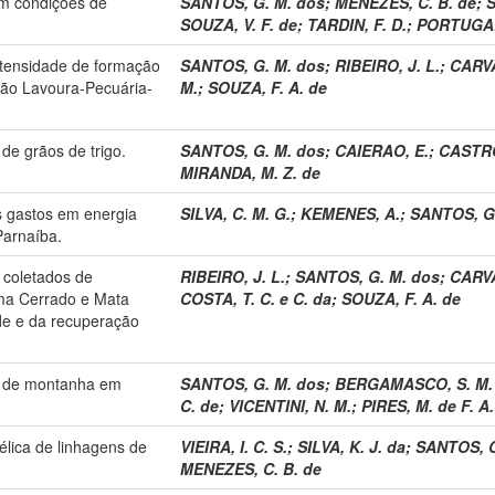
m condições de
SANTOS, G. M. dos
;
MENEZES, C. B. de
;
S
SOUZA, V. F. de
;
TARDIN, F. D.
;
PORTUGAL,
intensidade de formação
SANTOS, G. M. dos
;
RIBEIRO, J. L.
;
CARVA
ção Lavoura-Pecuária-
M.
;
SOUZA, F. A. de
 de grãos de trigo.
SANTOS, G. M. dos
;
CAIERAO, E.
;
CASTRO
MIRANDA, M. Z. de
s gastos em energia
SILVA, C. M. G.
;
KEMENES, A.
;
SANTOS, G
Parnaíba.
 coletados de
RIBEIRO, J. L.
;
SANTOS, G. M. dos
;
CARVA
oma Cerrado e Mata
COSTA, T. C. e C. da
;
SOUZA, F. A. de
ade e da recuperação
ão de montanha em
SANTOS, G. M. dos
;
BERGAMASCO, S. M. P
C. de
;
VICENTINI, N. M.
;
PIRES, M. de F. A.
élica de linhagens de
VIEIRA, I. C. S.
;
SILVA, K. J. da
;
SANTOS, C
MENEZES, C. B. de