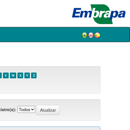
V
W
X
Y
Z
istro(s):