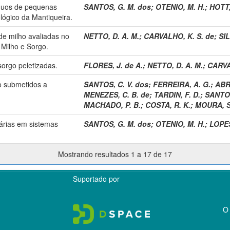
duos de pequenas
SANTOS, G. M. dos
;
OTENIO, M. H.
;
HOTT,
lógico da Mantiqueira.
e milho avaliadas no
NETTO, D. A. M.
;
CARVALHO, K. S. de
;
SIL
Milho e Sorgo.
sorgo peletizadas.
FLORES, J. de A.
;
NETTO, D. A. M.
;
CARVA
o submetidos a
SANTOS, C. V. dos
;
FERREIRA, A. G.
;
ABR
MENEZES, C. B. de
;
TARDIN, F. D.
;
SANTOS
MACHADO, P. B.
;
COSTA, R. K.
;
MOURA, S
uárias em sistemas
SANTOS, G. M. dos
;
OTENIO, M. H.
;
LOPES
Mostrando resultados 1 a 17 de 17
Suportado por
O 