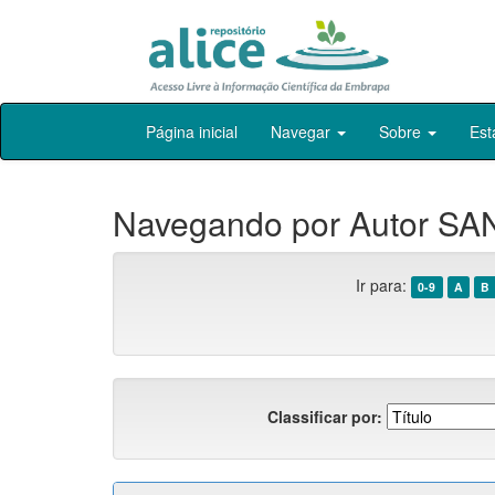
Skip
Página inicial
Navegar
Sobre
Est
navigation
Navegando por Autor SA
Ir para:
0-9
A
B
Classificar por: