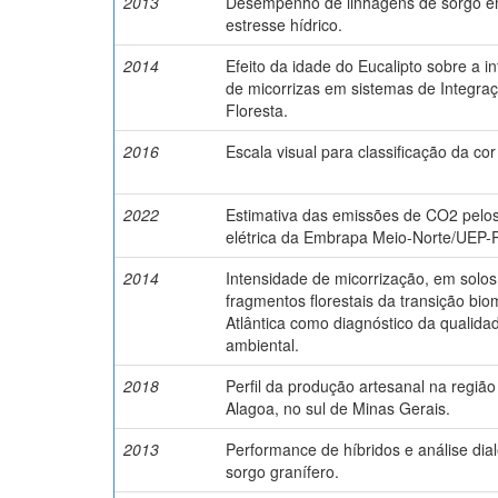
2013
Desempenho de linhagens de sorgo e
estresse hídrico.
2014
Efeito da idade do Eucalipto sobre a 
de micorrizas em sistemas de Integra
Floresta.
2016
Escala visual para classificação da cor
2022
Estimativa das emissões de CO2 pelo
elétrica da Embrapa Meio-Norte/UEP-
2014
Intensidade de micorrização, em solos
fragmentos florestais da transição bi
Atlântica como diagnóstico da qualid
ambiental.
2018
Perfil da produção artesanal na regi
Alagoa, no sul de Minas Gerais.
2013
Performance de híbridos e análise dial
sorgo granífero.