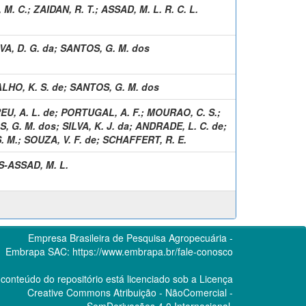
 M. C.
;
ZAIDAN, R. T.
;
ASSAD, M. L. R. C. L.
VA, D. G. da
;
SANTOS, G. M. dos
LHO, K. S. de
;
SANTOS, G. M. dos
EU, A. L. de
;
PORTUGAL, A. F.
;
MOURAO, C. S.
;
, G. M. dos
;
SILVA, K. J. da
;
ANDRADE, L. C. de
;
. M.
;
SOUZA, V. F. de
;
SCHAFFERT, R. E.
-ASSAD, M. L.
Empresa Brasileira de Pesquisa Agropecuária -
Embrapa
SAC:
https://www.embrapa.br/fale-conosco
conteúdo do repositório está licenciado sob a Licença
Creative Commons
Atribuição - NãoComercial -
SemDerivações 4.0 Internacional.