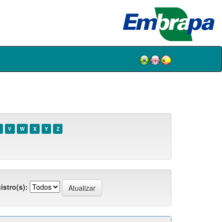
V
W
X
Y
Z
istro(s):