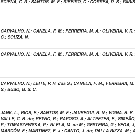
SCIENA, C. R.
;
SANTOS, M. F.
;
RIBEIRO, C.
;
CORREA, D. S.
;
PARIS,
CARVALHO, N.
;
CANELA, F. M.
;
FERREIRA, M. A.
;
OLIVEIRA, V. R.
C.
;
SOUZA, N.
CARVALHO, N.
;
CANELA, F. M.
;
FERREIRA, M. A.
;
OLIVEIRA, V. R.
CARVALHO, N.
;
LEITE, P. H. dos S.
;
CANELA, F. M.
;
FERREIRA, M.
S.
;
BUSO, G. S. C.
JANK, L.
;
RIOS, E.
;
SANTOS, M. F.
;
JAUREGUI, R. N.
;
VIGNA, B. B. 
VALLE, C. B. do
;
REYNO, R.
;
RAPOSO, A.
;
ALTPETER, F.
;
SIMEÃO,
P.
;
TOMASZEWSKA, P.
;
VILELA, M. de M.
;
GESTEIRA, G.
;
VEGA, J,
MARCÓN, F.
;
MARTINEZ, E. J.
;
CANTO, J. do
;
DALLA RIZZA, M.
;
A