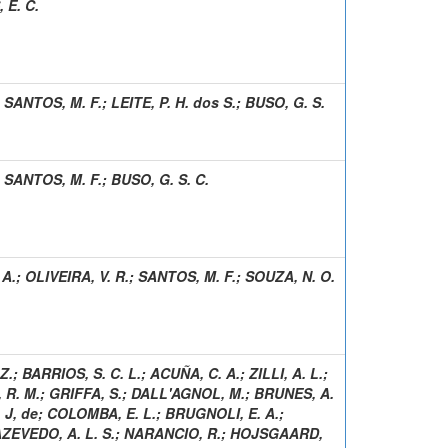
 E. C.
;
SANTOS, M. F.
;
LEITE, P. H. dos S.
;
BUSO, G. S.
;
SANTOS, M. F.
;
BUSO, G. S. C.
 A.
;
OLIVEIRA, V. R.
;
SANTOS, M. F.
;
SOUZA, N. O.
Z.
;
BARRIOS, S. C. L.
;
ACUÑA, C. A.
;
ZILLI, A. L.
;
 R. M.
;
GRIFFA, S.
;
DALL'AGNOL, M.
;
BRUNES, A.
 J, de
;
COLOMBA, E. L.
;
BRUGNOLI, E. A.
;
ZEVEDO, A. L. S.
;
NARANCIO, R.
;
HOJSGAARD,