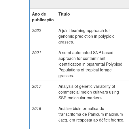
Ano de
Título
publicação
2022
A joint learning approach for
genomic prediction in polyploid
grasses.
2021
A semi-automated SNP-based
approach for contaminant
identification in biparental Polyploid
Populations of tropical forage
grasses.
2017
Analysis of genetic variability of
commercial melon cultivars using
SSR molecular markers.
2016
Análise bioinformática do
transcritoma de Panicum maximum
Jacq. em resposta ao déficit hídrico.