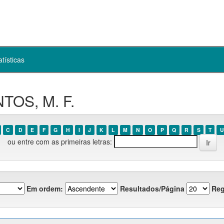
atísticas
TOS, M. F.
C
D
E
F
G
H
I
J
K
L
M
N
O
P
Q
R
S
T
U
ou entre com as primeiras letras:
Em ordem:
Resultados/Página
Reg