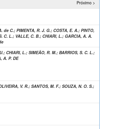
Próximo >
. de C.
;
PIMENTA, R. J. G.
;
COSTA, E. A.
;
PINTO,
. C. L.
;
VALLE, C. B.
;
CHIARI, L.
;
GARCIA, A. A.
de
U.
;
CHIARI, L.
;
SIMEÃO, R. M.
;
BARRIOS, S. C. L.
;
 A. P. DE
OLIVEIRA, V. R.
;
SANTOS, M. F.
;
SOUZA, N. O. S.
;