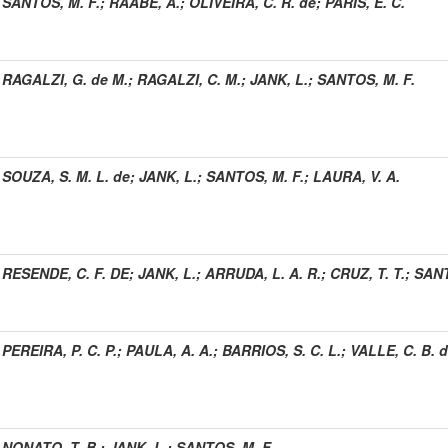
SANTOS, M. F.
;
RAABE, A.
;
OLIVEIRA, C. R. de
;
PARIS, E. C.
RAGALZI, G. de M.
;
RAGALZI, C. M.
;
JANK, L.
;
SANTOS, M. F.
SOUZA, S. M. L. de
;
JANK, L.
;
SANTOS, M. F.
;
LAURA, V. A.
RESENDE, C. F. DE
;
JANK, L.
;
ARRUDA, L. A. R.
;
CRUZ, T. T.
;
SANT
PEREIRA, P. C. P.
;
PAULA, A. A.
;
BARRIOS, S. C. L.
;
VALLE, C. B. 
NONATO, T. B.
;
JANK, L.
;
SANTOS, M. F.