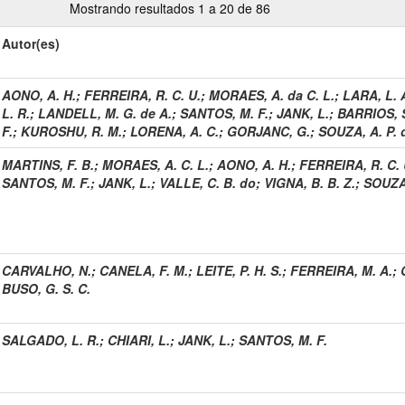
Mostrando resultados 1 a 20 de 86
Autor(es)
AONO, A. H.
;
FERREIRA, R. C. U.
;
MORAES, A. da C. L.
;
LARA, L. A
L. R.
;
LANDELL, M. G. de A.
;
SANTOS, M. F.
;
JANK, L.
;
BARRIOS, S
F.
;
KUROSHU, R. M.
;
LORENA, A. C.
;
GORJANC, G.
;
SOUZA, A. P. 
MARTINS, F. B.
;
MORAES, A. C. L.
;
AONO, A. H.
;
FERREIRA, R. C. 
SANTOS, M. F.
;
JANK, L.
;
VALLE, C. B. do
;
VIGNA, B. B. Z.
;
SOUZA,
CARVALHO, N.
;
CANELA, F. M.
;
LEITE, P. H. S.
;
FERREIRA, M. A.
;
BUSO, G. S. C.
SALGADO, L. R.
;
CHIARI, L.
;
JANK, L.
;
SANTOS, M. F.