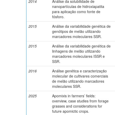
2014
Análise da solubilidade de
nanopartículas de hidroxiapatita
para aplicação como fonte de
fósforo.
2015
Análise da variabilidade genética de
genótipos de melão utilizando
marcadores moleculares SSR.
2015
Análise da variabilidade genética de
linhagens de melão utilizando
marcadores moleculares ISSR e
SSR.
2016
Análise genética e caracterização
molecular de cultivares comerciais
de melão utilizando marcadores
moleculares SSR.
2025
Apomixis in farmers’ fields:
overview, case studies from forage
grasses and considerations for
future apomictic crops.