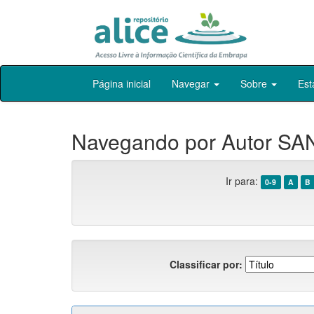
Skip
Página inicial
Navegar
Sobre
Est
navigation
Navegando por Autor SAN
Ir para:
0-9
A
B
Classificar por: