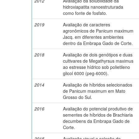
2012
Avaliação da solubilidade da
hidroxiapatita nanoestruturada
como fonte de fosfato.
2019
Avaliação de caracteres
agronômicos de Panicum maximum
Jacq. em diferentes ambientes
dentro da Embrapa Gado de Corte.
2018
Avaliação de dois genótipos e duas
cultivares de Megathyrsus maximus
ao estresse hídrico sob polietileno
glicol 6000 (peg-6000).
2014
Avaliação de híbridos selecionados
de Panicum maximum em Mato
Grosso do Sul.
2016
Avaliação do potencial produtivo de
sementes de híbridos de Brachiaria
decumbens da Embrapa Gado de
Corte.
2015
Avaliação visual e seleção de