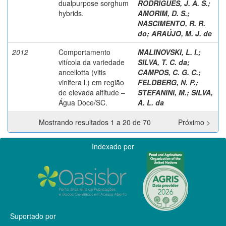
dualpurpose sorghum
RODRIGUES, J. A. S.
;
hybrids.
AMORIM, D. S.
;
NASCIMENTO, R. R.
do
;
ARAÚJO, M. J. de
2012
Comportamento
MALINOVSKI, L. I.
;
vitícola da variedade
SILVA, T. C. da
;
ancellotta (vitis
CAMPOS, C. G. C.
;
vinifera l.) em região
FELDBERG, N. P.
;
de elevada altitude –
STEFANINI, M.
;
SILVA,
Água Doce/SC.
A. L. da
Mostrando resultados 1 a 20 de 70
Próximo >
Indexado por
Suportado por