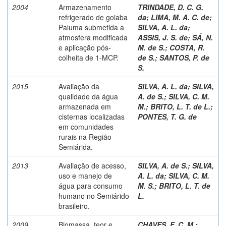
2004
Armazenamento
TRINDADE, D. C. G.
refrigerado de goiaba
da
;
LIMA, M. A. C. de
;
Paluma submetida a
SILVA, A. L. da
;
atmosfera modificada
ASSIS, J. S. de
;
SÁ, N.
e aplicação pós-
M. de S.
;
COSTA, R.
colheita de 1-MCP.
de S.
;
SANTOS, P. de
S.
2015
Avaliação da
SILVA, A. L. da
;
SILVA,
qualidade da água
A. de S.
;
SILVA, C. M.
armazenada em
M.
;
BRITO, L. T. de L.
;
cisternas localizadas
PONTES, T. G. de
em comunidades
rurais na Região
Semiárida.
2013
Avaliação de acesso,
SILVA, A. de S.
;
SILVA,
uso e manejo de
A. L. da
;
SILVA, C. M.
água para consumo
M. S.
;
BRITO, L. T. de
humano no Semiárido
L.
brasileiro.
2009
Biomassa, teor e
CHAVES, F. C. M.
;