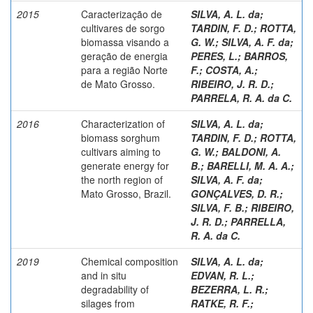
2015
Caracterização de
SILVA, A. L. da
;
cultivares de sorgo
TARDIN, F. D.
;
ROTTA,
biomassa visando a
G. W.
;
SILVA, A. F. da
;
geração de energia
PERES, L.
;
BARROS,
para a região Norte
F.
;
COSTA, A.
;
de Mato Grosso.
RIBEIRO, J. R. D.
;
PARRELA, R. A. da C.
2016
Characterization of
SILVA, A. L. da
;
biomass sorghum
TARDIN, F. D.
;
ROTTA,
cultivars aiming to
G. W.
;
BALDONI, A.
generate energy for
B.
;
BARELLI, M. A. A.
;
the north region of
SILVA, A. F. da
;
Mato Grosso, Brazil.
GONÇALVES, D. R.
;
SILVA, F. B.
;
RIBEIRO,
J. R. D.
;
PARRELLA,
R. A. da C.
2019
Chemical composition
SILVA, A. L. da
;
and in situ
EDVAN, R. L.
;
degradability of
BEZERRA, L. R.
;
silages from
RATKE, R. F.
;