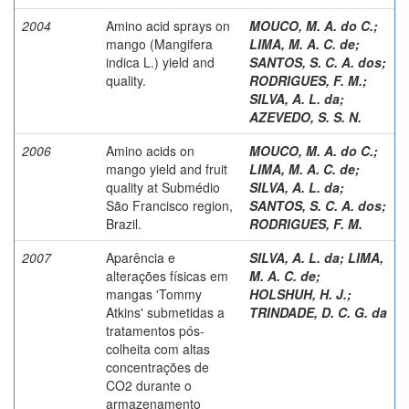
2004
Amino acid sprays on
MOUCO, M. A. do C.
;
mango (Mangifera
LIMA, M. A. C. de
;
indica L.) yield and
SANTOS, S. C. A. dos
;
quality.
RODRIGUES, F. M.
;
SILVA, A. L. da
;
AZEVEDO, S. S. N.
2006
Amino acids on
MOUCO, M. A. do C.
;
mango yield and fruit
LIMA, M. A. C. de
;
quality at Submédio
SILVA, A. L. da
;
São Francisco region,
SANTOS, S. C. A. dos
;
Brazil.
RODRIGUES, F. M.
2007
Aparência e
SILVA, A. L. da
;
LIMA,
alterações físicas em
M. A. C. de
;
mangas 'Tommy
HOLSHUH, H. J.
;
Atkins' submetidas a
TRINDADE, D. C. G. da
tratamentos pós-
colheita com altas
concentrações de
CO2 durante o
armazenamento