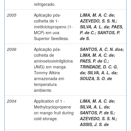
refrigerado.
2005
Aplicação pós-
LIMA, M. A. C. de
;
colheita de 1-
AZEVEDO, S. S. N.
;
metilciclopropeno (1-
SILVA, A. L. da
;
PAES,
MCP) em uva
P. de C.
;
SANTOS, P.
Superior Seedless.
de S.
2006
Aplicação pós-
SANTOS, A. C. N. dos
;
colheita de
LIMA, M. A. C. de
;
aminoetoxivinilglicina
PAES, P. de C.
;
(AVG) em manga
TRINDADE, D. C. G.
Tommy Atkins
da
;
SILVA, A. L. da
;
armazenada em
SOUZA, S. O. de
temperatura
ambiente.
2004
Application of 1 -
LIMA, M. A. C. de
;
Methylcyclopropene
SILVA, A. L. da
;
on mango fruit during
SANTOS, P. de S.
;
cold storage.
AZEVEDO, S. S. N.
;
ASSIS, J. S. de