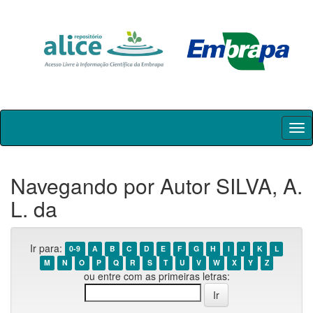
Skip
navigation
Navegando por Autor SILVA, A.
L. da
Ir para:
0-9
A
B
C
D
E
F
G
H
I
J
K
L
M
N
O
P
Q
R
S
T
U
V
W
X
Y
Z
ou entre com as primeiras letras: