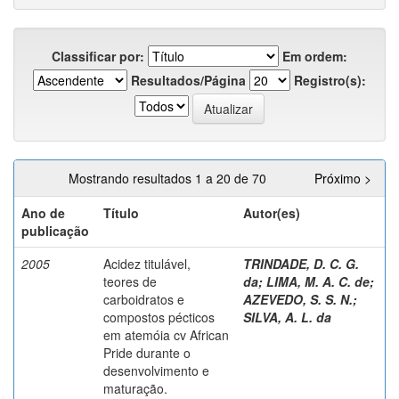
Classificar por:
Em ordem:
Resultados/Página
Registro(s):
Mostrando resultados 1 a 20 de 70
Próximo >
Ano de
Título
Autor(es)
publicação
2005
Acidez titulável,
TRINDADE, D. C. G.
teores de
da
;
LIMA, M. A. C. de
;
carboidratos e
AZEVEDO, S. S. N.
;
compostos pécticos
SILVA, A. L. da
em atemóia cv African
Pride durante o
desenvolvimento e
maturação.