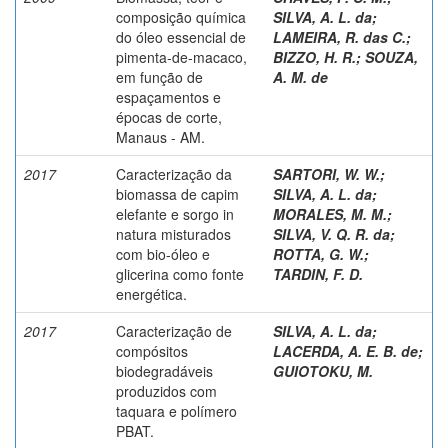
composição química
SILVA, A. L. da
;
do óleo essencial de
LAMEIRA, R. das C.
;
pimenta-de-macaco,
BIZZO, H. R.
;
SOUZA,
em função de
A. M. de
espaçamentos e
épocas de corte,
Manaus - AM.
2017
Caracterização da
SARTORI, W. W.
;
biomassa de capim
SILVA, A. L. da
;
elefante e sorgo in
MORALES, M. M.
;
natura misturados
SILVA, V. Q. R. da
;
com bio-óleo e
ROTTA, G. W.
;
glicerina como fonte
TARDIN, F. D.
energética.
2017
Caracterização de
SILVA, A. L. da
;
compósitos
LACERDA, A. E. B. de
;
biodegradáveis
GUIOTOKU, M.
produzidos com
taquara e polímero
PBAT.