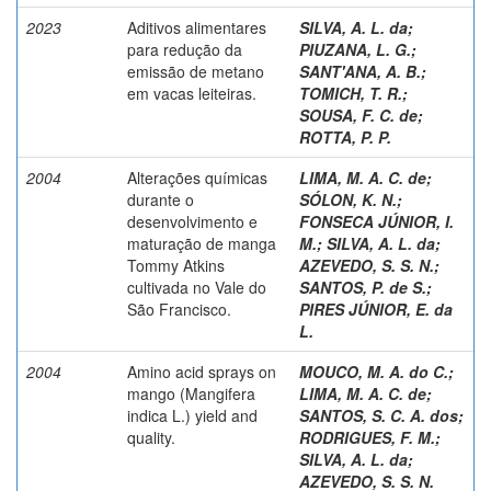
2023
Aditivos alimentares
SILVA, A. L. da
;
para redução da
PIUZANA, L. G.
;
emissão de metano
SANT'ANA, A. B.
;
em vacas leiteiras.
TOMICH, T. R.
;
SOUSA, F. C. de
;
ROTTA, P. P.
2004
Alterações químicas
LIMA, M. A. C. de
;
durante o
SÓLON, K. N.
;
desenvolvimento e
FONSECA JÚNIOR, I.
maturação de manga
M.
;
SILVA, A. L. da
;
Tommy Atkins
AZEVEDO, S. S. N.
;
cultivada no Vale do
SANTOS, P. de S.
;
São Francisco.
PIRES JÚNIOR, E. da
L.
2004
Amino acid sprays on
MOUCO, M. A. do C.
;
mango (Mangifera
LIMA, M. A. C. de
;
indica L.) yield and
SANTOS, S. C. A. dos
;
quality.
RODRIGUES, F. M.
;
SILVA, A. L. da
;
AZEVEDO, S. S. N.