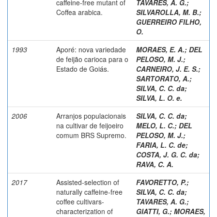
caffeine-free mutant of
TAVARES, A. G.
;
Coffea arabica.
SILVAROLLA, M. B.
;
GUERREIRO FILHO,
O.
1993
Aporé: nova variedade
MORAES, E. A.
;
DEL
de feijão carioca para o
PELOSO, M. J.
;
Estado de Goiás.
CARNEIRO, J. E. S.
;
SARTORATO, A.
;
SILVA, C. C. da
;
SILVA, L. O. e.
2006
Arranjos populacionais
SILVA, C. C. da
;
na cultivar de feijoeiro
MELO, L. C.
;
DEL
comum BRS Supremo.
PELOSO, M. J.
;
FARIA, L. C. de
;
COSTA, J. G. C. da
;
RAVA, C. A.
2017
Assisted-selection of
FAVORETTO, P.
;
naturally caffeine-free
SILVA, C. C. da
;
coffee cultivars-
TAVARES, A. G.
;
characterization of
GIATTI, G.
;
MORAES,