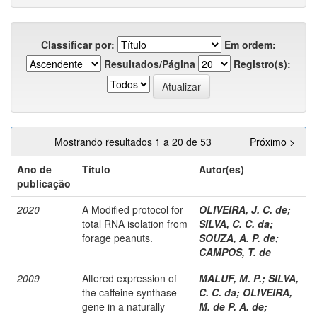
Classificar por:
Em ordem:
Resultados/Página
Registro(s):
Mostrando resultados 1 a 20 de 53
Próximo >
Ano de
Título
Autor(es)
publicação
2020
A Modified protocol for
OLIVEIRA, J. C. de
;
total RNA isolation from
SILVA, C. C. da
;
forage peanuts.
SOUZA, A. P. de
;
CAMPOS, T. de
2009
Altered expression of
MALUF, M. P.
;
SILVA,
the caffeine synthase
C. C. da
;
OLIVEIRA,
gene in a naturally
M. de P. A. de
;