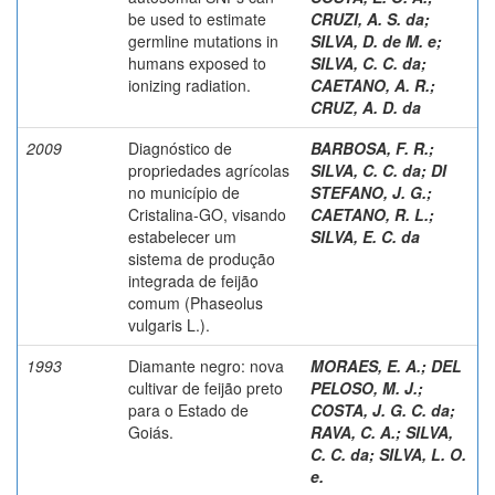
be used to estimate
CRUZI, A. S. da
;
germline mutations in
SILVA, D. de M. e
;
humans exposed to
SILVA, C. C. da
;
ionizing radiation.
CAETANO, A. R.
;
CRUZ, A. D. da
2009
Diagnóstico de
BARBOSA, F. R.
;
propriedades agrícolas
SILVA, C. C. da
;
DI
no município de
STEFANO, J. G.
;
Cristalina-GO, visando
CAETANO, R. L.
;
estabelecer um
SILVA, E. C. da
sistema de produção
integrada de feijão
comum (Phaseolus
vulgaris L.).
1993
Diamante negro: nova
MORAES, E. A.
;
DEL
cultivar de feijão preto
PELOSO, M. J.
;
para o Estado de
COSTA, J. G. C. da
;
Goiás.
RAVA, C. A.
;
SILVA,
C. C. da
;
SILVA, L. O.
e.