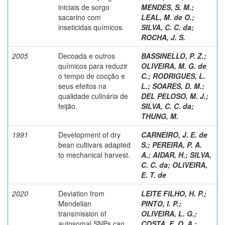
iniciais de sorgo
MENDES, S. M.
;
sacarino com
LEAL, M. de O.
;
inseticidas químicos.
SILVA, C. C. da
;
ROCHA, J. S.
2005
Decoada e outros
BASSINELLO, P. Z.
;
químicos para reduzir
OLIVEIRA, M. G. de
o tempo de cocção e
C.
;
RODRIGUES, L.
seus efeitos na
L.
;
SOARES, D. M.
;
qualidade culinária de
DEL PELOSO, M. J.
;
feijão.
SILVA, C. C. da
;
THUNG, M.
1991
Development of dry
CARNEIRO, J. E. de
bean cultivars adapted
S.
;
PEREIRA, P. A.
to mechanical harvest.
A.
;
AIDAR, H.
;
SILVA,
C. C. da
;
OLIVEIRA,
E. T. de
2020
Deviation from
LEITE FILHO, H. P.
;
Mendelian
PINTO, I. P.
;
transmission of
OLIVEIRA, L. G.
;
autosomal SNPs can
COSTA, E. O. A.
;