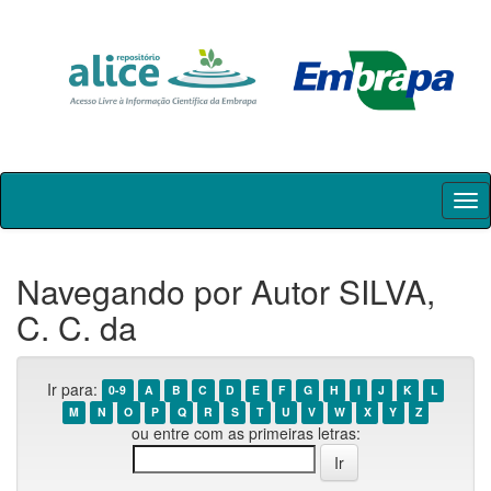
Skip
navigation
Navegando por Autor SILVA,
C. C. da
Ir para:
0-9
A
B
C
D
E
F
G
H
I
J
K
L
M
N
O
P
Q
R
S
T
U
V
W
X
Y
Z
ou entre com as primeiras letras: