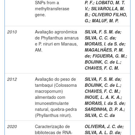
SNPs from a
P. F.
;
LOBATO, M. T.
methyltransferase
V.
;
SILVAROLLA, M.
gene.
B.
;
OLIVEIRO FILHO,
G.
;
MALUF, M. P.
2010
Avaliação agronômica
SILVA, F. S. M. da
;
de Phyllanthus amarus
SILVA, C. C. da
;
e P. niruri em Manaus,
MORAIS, I. da S. de
;
AM.
MAGALHÃES, P. M.
de
;
FIGUEIRA, G. M.
;
BOIJINK, C. de L.
;
CHAVES, F. C. M.
2012
Avaliação do peso de
SILVA, F. S. M. da
;
tambaqui (Colossoma
BOIJINK, C. de L.
;
macropomum)
CHAVES, F. C. M.
;
alimentado com
INOUE, L. A. K. A.
;
imunoestimulante
MORAIS, I. da S. de
;
natural, quebra-pedra
SARDINHA, D. P. A.
;
(Phyllanthus niruri).
SILVA, C. C. da
2020
Caracterização de
OLIVEIRA, J. C. de
;
bibliotecas de RNA-
SILVA, A. L. D. da
;