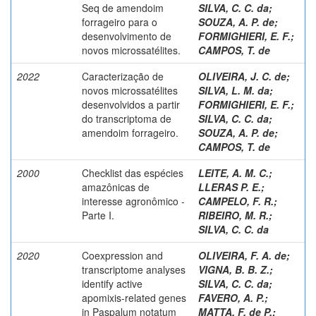
Seq de amendoim
SILVA, C. C. da
;
forrageiro para o
SOUZA, A. P. de
;
desenvolvimento de
FORMIGHIERI, E. F.
;
novos microssatélites.
CAMPOS, T. de
2022
Caracterização de
OLIVEIRA, J. C. de
;
novos microssatélites
SILVA, L. M. da
;
desenvolvidos a partir
FORMIGHIERI, E. F.
;
do transcriptoma de
SILVA, C. C. da
;
amendoim forrageiro.
SOUZA, A. P. de
;
CAMPOS, T. de
2000
Checklist das espécies
LEITE, A. M. C.
;
amazônicas de
LLERAS P. E.
;
interesse agronômico -
CAMPELO, F. R.
;
Parte I.
RIBEIRO, M. R.
;
SILVA, C. C. da
2020
Coexpression and
OLIVEIRA, F. A. de
;
transcriptome analyses
VIGNA, B. B. Z.
;
identify active
SILVA, C. C. da
;
apomixis-related genes
FAVERO, A. P.
;
in Paspalum notatum
MATTA, F. de P.
;