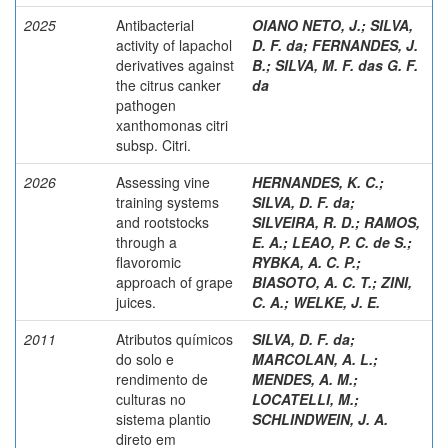
2025
Antibacterial
OIANO NETO, J.
;
SILVA,
activity of lapachol
D. F. da
;
FERNANDES, J.
derivatives against
B.
;
SILVA, M. F. das G. F.
the citrus canker
da
pathogen
xanthomonas citri
subsp. Citri.
2026
Assessing vine
HERNANDES, K. C.
;
training systems
SILVA, D. F. da
;
and rootstocks
SILVEIRA, R. D.
;
RAMOS,
through a
E. A.
;
LEAO, P. C. de S.
;
flavoromic
RYBKA, A. C. P.
;
approach of grape
BIASOTO, A. C. T.
;
ZINI,
juices.
C. A.
;
WELKE, J. E.
2011
Atributos químicos
SILVA, D. F. da
;
do solo e
MARCOLAN, A. L.
;
rendimento de
MENDES, A. M.
;
culturas no
LOCATELLI, M.
;
sistema plantio
SCHLINDWEIN, J. A.
direto em