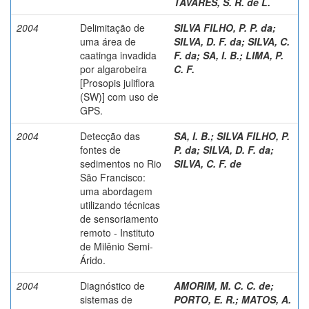
TAVARES, S. R. de L.
2004
Delimitação de
SILVA FILHO, P. P. da
;
uma área de
SILVA, D. F. da
;
SILVA, C.
caatinga invadida
F. da
;
SA, I. B.
;
LIMA, P.
por algarobeira
C. F.
[Prosopis juliflora
(SW)] com uso de
GPS.
2004
Detecção das
SA, I. B.
;
SILVA FILHO, P.
fontes de
P. da
;
SILVA, D. F. da
;
sedimentos no Rio
SILVA, C. F. de
São Francisco:
uma abordagem
utilizando técnicas
de sensoriamento
remoto - Instituto
de Milênio Semi-
Árido.
2004
Diagnóstico de
AMORIM, M. C. C. de
;
sistemas de
PORTO, E. R.
;
MATOS, A.