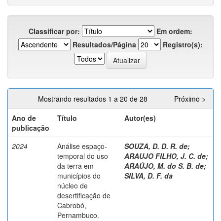
Classificar por:
Em ordem:
Resultados/Página
Registro(s):
Mostrando resultados 1 a 20 de 28
Próximo >
Ano de
Título
Autor(es)
publicação
2024
Análise espaço-
SOUZA, D. D. R. de
;
temporal do uso
ARAUJO FILHO, J. C. de
;
da terra em
ARAÚJO, M. do S. B. de
;
municípios do
SILVA, D. F. da
núcleo de
desertificação de
Cabrobó,
Pernambuco.