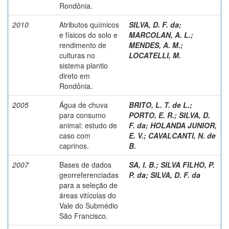
Rondônia.
2010
Atributos químicos
SILVA, D. F. da
;
e físicos do solo e
MARCOLAN, A. L.
;
rendimento de
MENDES, A. M.
;
culturas no
LOCATELLI, M.
sistema plantio
direto em
Rondônia.
2005
Água de chuva
BRITO, L. T. de L.
;
para consumo
PORTO, E. R.
;
SILVA, D.
animal: estudo de
F. da
;
HOLANDA JUNIOR,
caso com
E. V.
;
CAVALCANTI, N. de
caprinos.
B.
2007
Bases de dados
SA, I. B.
;
SILVA FILHO, P.
georreferenciadas
P. da
;
SILVA, D. F. da
para a seleção de
áreas vitícolas do
Vale do Submédio
São Francisco.