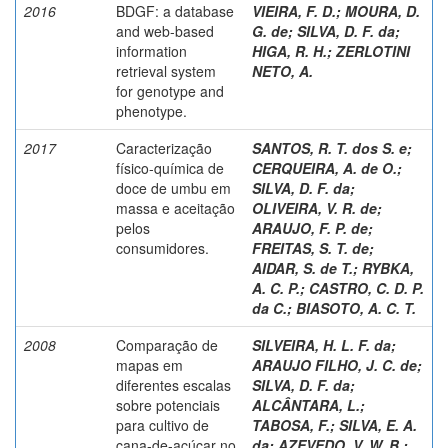
2016
BDGF: a database
VIEIRA, F. D.
;
MOURA, D.
and web-based
G. de
;
SILVA, D. F. da
;
information
HIGA, R. H.
;
ZERLOTINI
retrieval system
NETO, A.
for genotype and
phenotype.
2017
Caracterização
SANTOS, R. T. dos S. e
;
físico-química de
CERQUEIRA, A. de O.
;
doce de umbu em
SILVA, D. F. da
;
massa e aceitação
OLIVEIRA, V. R. de
;
pelos
ARAUJO, F. P. de
;
consumidores.
FREITAS, S. T. de
;
AIDAR, S. de T.
;
RYBKA,
A. C. P.
;
CASTRO, C. D. P.
da C.
;
BIASOTO, A. C. T.
2008
Comparação de
SILVEIRA, H. L. F. da
;
mapas em
ARAUJO FILHO, J. C. de
;
diferentes escalas
SILVA, D. F. da
;
sobre potenciais
ALCÂNTARA, L.
;
para cultivo de
TABOSA, F.
;
SILVA, E. A.
cana-de-açúcar no
da
;
AZEVEDO, V. W. B.
;