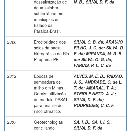
dessalinização de
N. B.
;
SILVA, D. F. da
água salobra
subterrânea em
municípios do
Estado da
Paraíba-Brasil.
2026
Erodibilidade dos
SILVA, C. B. da
;
ARAUJO
solos da bacia
FILHO, J. C. de
;
SILVA, D.
hidrográfica do Rio
F. da
;
MIRANDA, M. R. B.
Pirapama-PE.
de
;
SILVA, O. G. da
;
FARIAS, P. L. C. de
2012
Épocas de
ALVES, M. E. B.
;
PAIXÃO,
semeadura de
J. S.
;
ANDRADE, C. de L.
milho em Minas
T. de
;
AMARAL, T. A.
;
Gerais: utilização
STEIDLE NETO, A. J.
;
do modelo DSSAT
SILVA, D. F. da
;
para análise do
RODRIGUES, C. C. F.
risco climático.
2007
Geotecnologias
SA, I. B.
;
SÁ, I. I. S.
;
conciliando
SILVA, D. F. da