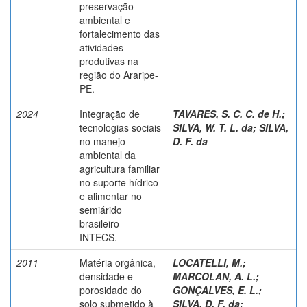
preservação
ambiental e
fortalecimento das
atividades
produtivas na
região do Araripe-
PE.
2024
Integração de
TAVARES, S. C. C. de H.
;
tecnologias sociais
SILVA, W. T. L. da
;
SILVA,
no manejo
D. F. da
ambiental da
agricultura familiar
no suporte hídrico
e alimentar no
semiárido
brasileiro -
INTECS.
2011
Matéria orgânica,
LOCATELLI, M.
;
densidade e
MARCOLAN, A. L.
;
porosidade do
GONÇALVES, E. L.
;
solo submetido à
SILVA, D. F. da
;