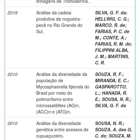
linhagens de Trichoderma.
2019
Análise da cadeia
SILVA, G. F. da
;
produtiva da nogueira-
HELLWIG, C. G.
;
pecã no Rio Grande do
MARCO, R. de
;
Sul.
FARIAS, P. C. de
M.
;
CONTE, A.
;
FARIAS, R. M. de
;
FILIPPINI ALBA,
J. M.
;
MARTINS,
C. R.
2010
Análise da diversidade da
SOUZA, R. F.
;
população de
MIRANDA, E. C.
;
Mycosphaerella fijiensis do
GASPAROTTO,
Brasil por meio do
L.
;
HANADA, R.
polimorfismo entre
E.
;
SOUSA, N. R.
;
microssatélites (AG)n,
SILVA, G. F. da
(ACC)n e (ATG)n.
2010
Análise da diversidade
SOUSA, N. R.
;
genética entre acessos de
SOUZA, A. das G.
cupuaçuzeiro.
C. de
;
SOUZA, M.