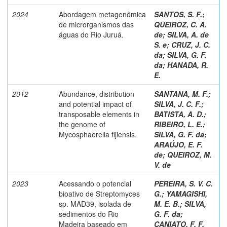
2024
Abordagem metagenômica
SANTOS, S. F.
;
de microrganismos das
QUEIROZ, C. A.
águas do Rio Juruá.
de
;
SILVA, A. de
S. e
;
CRUZ, J. C.
da
;
SILVA, G. F.
da
;
HANADA, R.
E.
2012
Abundance, distribution
SANTANA, M. F.
;
and potential impact of
SILVA, J. C. F.
;
transposable elements in
BATISTA, A. D.
;
the genome of
RIBEIRO, L. E.
;
Mycosphaerella fijiensis.
SILVA, G. F. da
;
ARAÚJO, E. F.
de
;
QUEIROZ, M.
V. de
2023
Acessando o potencial
PEREIRA, S. V. C.
bioativo de Streptomyces
G.
;
YAMAGISHI,
sp. MAD39, isolada de
M. E. B.
;
SILVA,
sedimentos do Rio
G. F. da
;
Madeira baseado em
CANIATO, F. F.