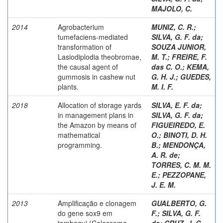
MAJOLO, C.
2014
Agrobacterium
MUNIZ, C. R.
;
tumefaciens-mediated
SILVA, G. F. da
;
transformation of
SOUZA JUNIOR,
Lasiodiplodia theobromae,
M. T.
;
FREIRE, F.
the causal agent of
das C. O.
;
KEMA,
gummosis in cashew nut
G. H. J.
;
GUEDES,
plants.
M. I. F.
2018
Allocation of storage yards
SILVA, E. F. da
;
in management plans in
SILVA, G. F. da
;
the Amazon by means of
FIGUEIREDO, E.
mathematical
O.
;
BINOTI, D. H.
programming.
B.
;
MENDONÇA,
A. R. de
;
TORRES, C. M. M.
E.
;
PEZZOPANE,
J. E. M.
2013
Amplificação e clonagem
GUALBERTO, G.
do gene sox9 em
F.
;
SILVA, G. F.
tambaqui (Colossoma
da
;
CRUZ, J. C.