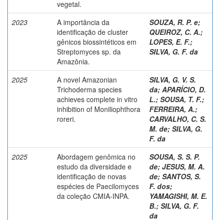
vegetal.
2023
A importância da
SOUZA, R. P. e
;
identificação de cluster
QUEIROZ, C. A.
;
gênicos biossintéticos em
LOPES, E. F.
;
Streptomyces sp. da
SILVA, G. F. da
Amazônia.
2025
A novel Amazonian
SILVA, G. V. S.
Trichoderma species
da
;
APARÍCIO, D.
achieves complete in vitro
L.
;
SOUSA, T. F.
;
inhibition of Moniliophthora
FERREIRA, A.
;
roreri.
CARVALHO, C. S.
M. de
;
SILVA, G.
F. da
2025
Abordagem genômica no
SOUSA, S. S. P.
estudo da diversidade e
de
;
JESUS, M. A.
identificação de novas
de
;
SANTOS, S.
espécies de Paecilomyces
F. dos
;
da coleção CMIA-INPA.
YAMAGISHI, M. E.
B.
;
SILVA, G. F.
da