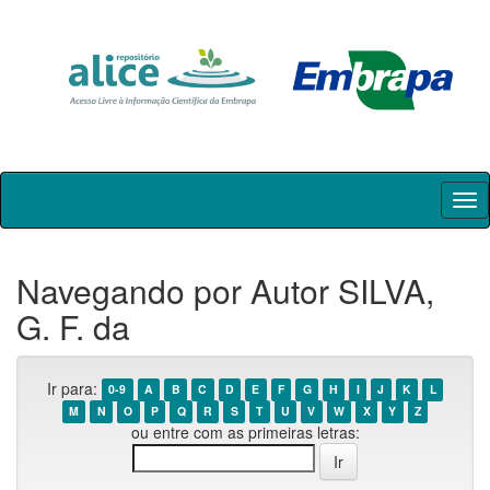
Skip
navigation
Navegando por Autor SILVA,
G. F. da
Ir para:
0-9
A
B
C
D
E
F
G
H
I
J
K
L
M
N
O
P
Q
R
S
T
U
V
W
X
Y
Z
ou entre com as primeiras letras: