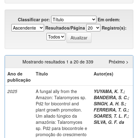
Classificar por:
Em ordem:
Resultados/Página
Registro(s):
Mostrando resultados 1 a 20 de 339
Próximo >
Ano de
Título
Autor(es)
publicação
2025
A fungal ally from the
YUYAMA, K. T.
;
Amazon: Talaromyces sp.
BANDEIRA, S. C.
;
Pd2 for biocontrol and
SINGH, A. H. S.
;
plant growth promotion.
FERREIRA, T. G.
;
Um aliado fúngico da
SOARES, T. L. F.
;
amazônia: Talaromyces
SILVA, G. F. da
sp. Pd2 para biocontrole e
promoção do crescimento