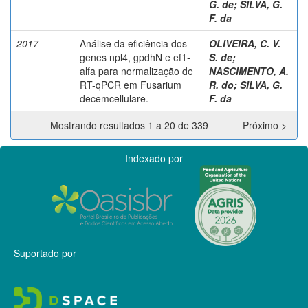
G. de
;
SILVA, G.
F. da
2017
Análise da eficiência dos
OLIVEIRA, C. V.
genes npl4, gpdhN e ef1-
S. de
;
alfa para normalização de
NASCIMENTO, A.
RT-qPCR em Fusarium
R. do
;
SILVA, G.
decemcellulare.
F. da
Mostrando resultados 1 a 20 de 339
Próximo >
Indexado por
Suportado por