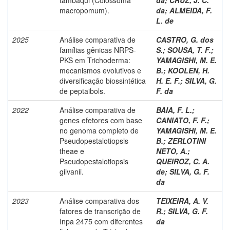
macropomum).
da
;
ALMEIDA, F.
L. de
2025
Análise comparativa de
CASTRO, G. dos
famílias gênicas NRPS-
S.
;
SOUSA, T. F.
;
PKS em Trichoderma:
YAMAGISHI, M. E.
mecanismos evolutivos e
B.
;
KOOLEN, H.
diversificação biossintética
H. E. F.
;
SILVA, G.
de peptaibols.
F. da
2022
Análise comparativa de
BAIA, F. L.
;
genes efetores com base
CANIATO, F. F.
;
no genoma completo de
YAMAGISHI, M. E.
Pseudopestalotiopsis
B.
;
ZERLOTINI
theae e
NETO, A.
;
Pseudopestalotiopsis
QUEIROZ, C. A.
gilvanii.
de
;
SILVA, G. F.
da
2023
Análise comparativa dos
TEIXEIRA, A. V.
fatores de transcrição de
R.
;
SILVA, G. F.
Inpa 2475 com diferentes
da