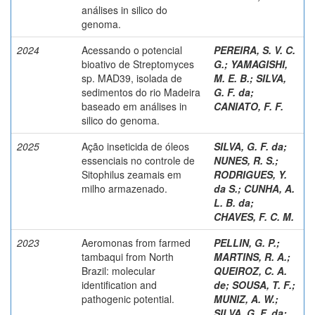
análises in silico do
genoma.
2024
Acessando o potencial
PEREIRA, S. V. C.
bioativo de Streptomyces
G.
;
YAMAGISHI,
sp. MAD39, isolada de
M. E. B.
;
SILVA,
sedimentos do rio Madeira
G. F. da
;
baseado em análises in
CANIATO, F. F.
silico do genoma.
2025
Ação inseticida de óleos
SILVA, G. F. da
;
essenciais no controle de
NUNES, R. S.
;
Sitophilus zeamais em
RODRIGUES, Y.
milho armazenado.
da S.
;
CUNHA, A.
L. B. da
;
CHAVES, F. C. M.
2023
Aeromonas from farmed
PELLIN, G. P.
;
tambaqui from North
MARTINS, R. A.
;
Brazil: molecular
QUEIROZ, C. A.
identification and
de
;
SOUSA, T. F.
;
pathogenic potential.
MUNIZ, A. W.
;
SILVA, G. F. da
;