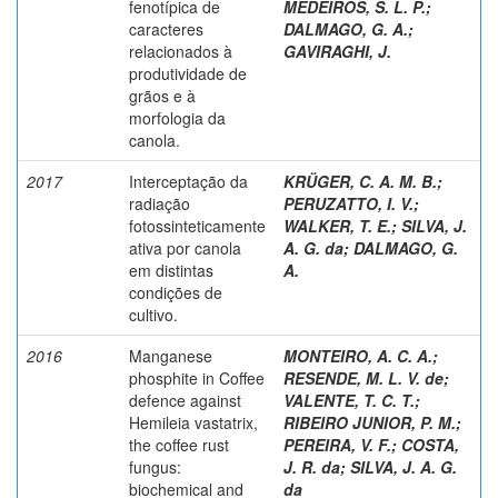
fenotípica de
MEDEIROS, S. L. P.
;
caracteres
DALMAGO, G. A.
;
relacionados à
GAVIRAGHI, J.
produtividade de
grãos e à
morfologia da
canola.
2017
Interceptação da
KRÜGER, C. A. M. B.
;
radiação
PERUZATTO, I. V.
;
fotossinteticamente
WALKER, T. E.
;
SILVA, J.
ativa por canola
A. G. da
;
DALMAGO, G.
em distintas
A.
condições de
cultivo.
2016
Manganese
MONTEIRO, A. C. A.
;
phosphite in Coffee
RESENDE, M. L. V. de
;
defence against
VALENTE, T. C. T.
;
Hemileia vastatrix,
RIBEIRO JUNIOR, P. M.
;
the coffee rust
PEREIRA, V. F.
;
COSTA,
fungus:
J. R. da
;
SILVA, J. A. G.
biochemical and
da