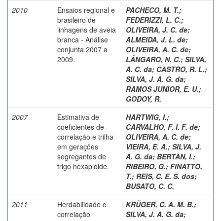
2010
Ensaios regional e
PACHECO, M. T.
;
brasileiro de
FEDERIZZI, L. C.
;
linhagens de aveia
OLIVEIRA, J. C. de
;
branca - Análise
ALMEIDA, J. L. de
;
conjunta 2007 a
OLIVEIRA, A. C. de
;
2009.
LÂNGARO, N. C.
;
SILVA,
A. C. da
;
CASTRO, R. L.
;
SILVA, J. A. G. da
;
RAMOS JUNIOR, E. U.
;
GODOY, R.
2007
Estimativa de
HARTWIG, I.
;
coeficientes de
CARVALHO, F. I. F. de
;
correlação e trilha
OLIVEIRA, A. C. de
;
em gerações
VIEIRA, E. A.
;
SILVA, J.
segregantes de
A. G. da
;
BERTAN, I.
;
trigo hexaplóide.
RIBEIRO, G.
;
FINATTO,
T.
;
REIS, C. E. S. dos
;
BUSATO, C. C.
2011
Herdabilidade e
KRÜGER, C. A. M. B.
;
correlação
SILVA, J. A. G. da
;