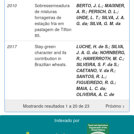
2010
Sobressemeadura
BERTO, J. L.
;
MAIXNER,
de misturas
A. R.
;
PERSCH, D. L.
;
forrageiras de
UHDE, L. T.
;
SILVA, J. A.
estação fria em
G. da
;
SILVA, G. M. da
pastagem de Tifton
85.
2017
Stay-green
LUCHE, H. de S.
;
SILVA,
character and its
J. A. G. da
;
NORNBERG,
contribution in
R.
;
HAWERROTH, M. C.
;
Brazilian wheats.
SILVEIRA, S. F. da S.
;
CAETANO, V. da R.
;
SANTOS, R. L.
;
FIGUEIREDO, R. G.
;
MAIA, L. C. da
;
OLIVEIRA, A. C. de
Mostrando resultados 1 a 20 de 23
Próximo >
Indexado por