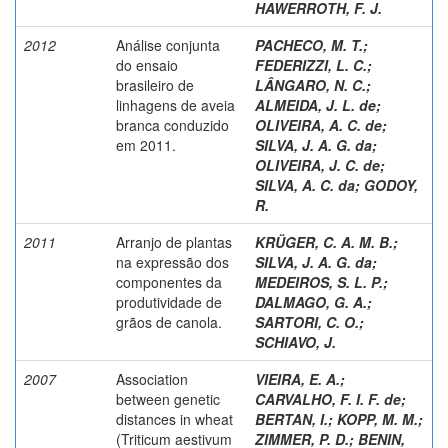
HAWERROTH, F. J.
2012
Análise conjunta
PACHECO, M. T.
;
do ensaio
FEDERIZZI, L. C.
;
brasileiro de
LÂNGARO, N. C.
;
linhagens de aveia
ALMEIDA, J. L. de
;
branca conduzido
OLIVEIRA, A. C. de
;
em 2011.
SILVA, J. A. G. da
;
OLIVEIRA, J. C. de
;
SILVA, A. C. da
;
GODOY,
R.
2011
Arranjo de plantas
KRÜGER, C. A. M. B.
;
na expressão dos
SILVA, J. A. G. da
;
componentes da
MEDEIROS, S. L. P.
;
produtividade de
DALMAGO, G. A.
;
grãos de canola.
SARTORI, C. O.
;
SCHIAVO, J.
2007
Association
VIEIRA, E. A.
;
between genetic
CARVALHO, F. I. F. de
;
distances in wheat
BERTAN, I.
;
KOPP, M. M.
;
(Triticum aestivum
ZIMMER, P. D.
;
BENIN,