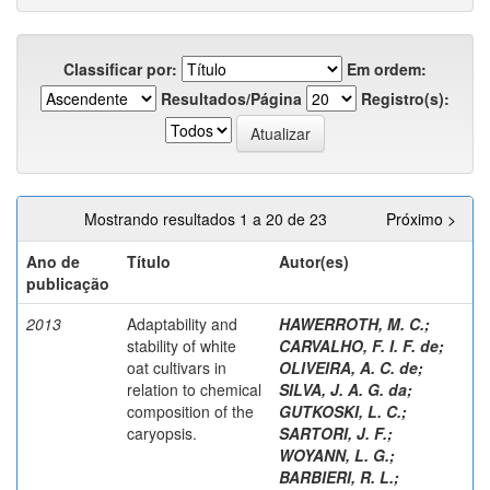
Classificar por:
Em ordem:
Resultados/Página
Registro(s):
Mostrando resultados 1 a 20 de 23
Próximo >
Ano de
Título
Autor(es)
publicação
2013
Adaptability and
HAWERROTH, M. C.
;
stability of white
CARVALHO, F. I. F. de
;
oat cultivars in
OLIVEIRA, A. C. de
;
relation to chemical
SILVA, J. A. G. da
;
composition of the
GUTKOSKI, L. C.
;
caryopsis.
SARTORI, J. F.
;
WOYANN, L. G.
;
BARBIERI, R. L.
;