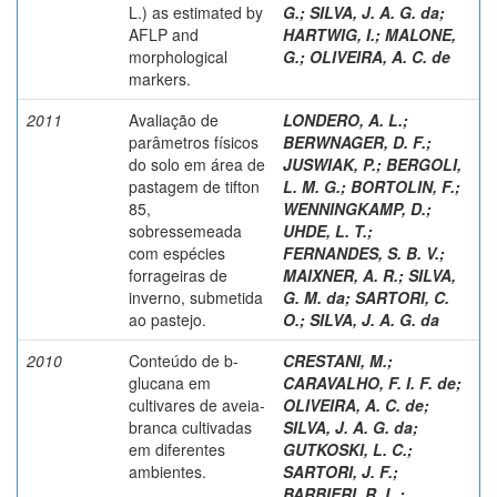
L.) as estimated by
G.
;
SILVA, J. A. G. da
;
AFLP and
HARTWIG, I.
;
MALONE,
morphological
G.
;
OLIVEIRA, A. C. de
markers.
2011
Avaliação de
LONDERO, A. L.
;
parâmetros físicos
BERWNAGER, D. F.
;
do solo em área de
JUSWIAK, P.
;
BERGOLI,
pastagem de tifton
L. M. G.
;
BORTOLIN, F.
;
85,
WENNINGKAMP, D.
;
sobressemeada
UHDE, L. T.
;
com espécies
FERNANDES, S. B. V.
;
forrageiras de
MAIXNER, A. R.
;
SILVA,
inverno, submetida
G. M. da
;
SARTORI, C.
ao pastejo.
O.
;
SILVA, J. A. G. da
2010
Conteúdo de b-
CRESTANI, M.
;
glucana em
CARAVALHO, F. I. F. de
;
cultivares de aveia-
OLIVEIRA, A. C. de
;
branca cultivadas
SILVA, J. A. G. da
;
em diferentes
GUTKOSKI, L. C.
;
ambientes.
SARTORI, J. F.
;
BARBIERI, R. L.
;