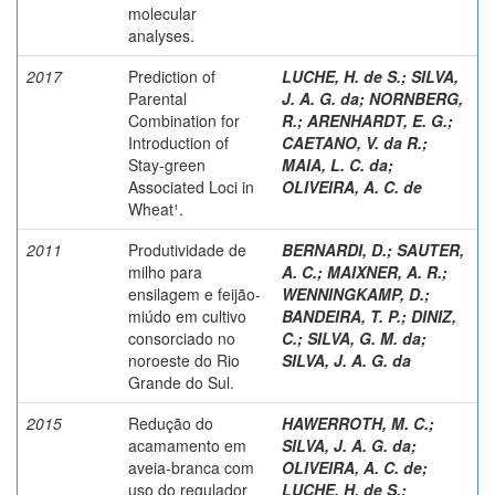
molecular
analyses.
2017
Prediction of
LUCHE, H. de S.
;
SILVA,
Parental
J. A. G. da
;
NORNBERG,
Combination for
R.
;
ARENHARDT, E. G.
;
Introduction of
CAETANO, V. da R.
;
Stay-green
MAIA, L. C. da
;
Associated Loci in
OLIVEIRA, A. C. de
Wheat¹.
2011
Produtividade de
BERNARDI, D.
;
SAUTER,
milho para
A. C.
;
MAIXNER, A. R.
;
ensilagem e feijão-
WENNINGKAMP, D.
;
miúdo em cultivo
BANDEIRA, T. P.
;
DINIZ,
consorciado no
C.
;
SILVA, G. M. da
;
noroeste do Rio
SILVA, J. A. G. da
Grande do Sul.
2015
Redução do
HAWERROTH, M. C.
;
acamamento em
SILVA, J. A. G. da
;
aveia-branca com
OLIVEIRA, A. C. de
;
uso do regulador
LUCHE, H. de S.
;