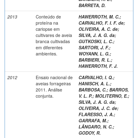
BARRETA, D.
2013
Conteúdo de
HAWERROTH, M. C.
;
proteína na
CARVALHO, F. I. F. de
;
cariopse em
OLIVEIRA, A. C. de
;
cultivares de aveia
SILVA, J. A. G. da
;
branca cultivadas
GUTKOSKI, L. C.
;
em diferentes
SARTORI, J. F.
;
ambientes.
WOYANN, L. G.
;
BARBIERI, R. L.
;
HAWERROTH, F. J.
2012
Ensaio nacional de
CARVALHO, I. Q.
;
aveias forrageiras
HANISCH, A. L.
;
2011. Análise
BARBOSA, C.
;
BARROS,
conjunta.
V. L. P.
;
MOLITERNO, E.
;
SILVA, J. A. G. da
;
OLIVEIRA, J. C. de
;
FLARESSO, J. A.
;
GARRAFA, M.
;
LÂNGARO, N. C.
;
GODOY, R.