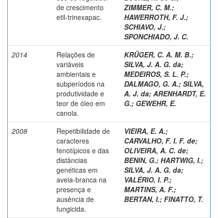
de crescimento
ZIMMER, C. M.
;
etil-trinexapac.
HAWERROTH, F. J.
;
SCHIAVO, J.
;
SPONCHIADO, J. C.
2014
Relações de
KRÜGER, C. A. M. B.
;
variáveis
SILVA, J. A. G. da
;
ambientais e
MEDEIROS, S. L. P.
;
subperíodos na
DALMAGO, G. A.
;
SILVA,
produtividade e
A. J. da
;
ARENHARDT, E.
teor de óleo em
G.
;
GEWEHR, E.
canola.
2008
Repetibilidade de
VIEIRA, E. A.
;
caracteres
CARVALHO, F. I. F. de
;
fenotípicos e das
OLIVEIRA, A. C. de
;
distâncias
BENIN, G.
;
HARTWIG, I.
;
genéticas em
SILVA, J. A. G. da
;
aveia-branca na
VALÉRIO, I. P.
;
presença e
MARTINS, A. F.
;
ausência de
BERTAN, I.
;
FINATTO, T.
fungicida.