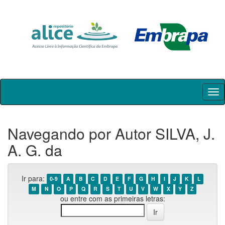
Skip
navigation
Navegando por Autor SILVA, J.
A. G. da
Ir para:
0-9
A
B
C
D
E
F
G
H
I
J
K
L
M
N
O
P
Q
R
S
T
U
V
W
X
Y
Z
ou entre com as primeiras letras: