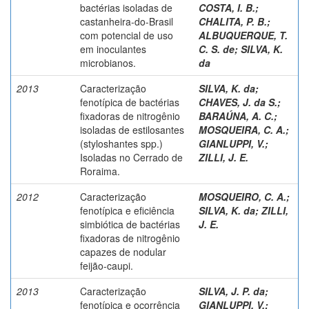
bactérias isoladas de
COSTA, I. B.
;
castanheira-do-Brasil
CHALITA, P. B.
;
com potencial de uso
ALBUQUERQUE, T.
em inoculantes
C. S. de
;
SILVA, K.
microbianos.
da
2013
Caracterização
SILVA, K. da
;
fenotípica de bactérias
CHAVES, J. da S.
;
fixadoras de nitrogênio
BARAÚNA, A. C.
;
isoladas de estilosantes
MOSQUEIRA, C. A.
;
(styloshantes spp.)
GIANLUPPI, V.
;
Isoladas no Cerrado de
ZILLI, J. E.
Roraima.
2012
Caracterização
MOSQUEIRO, C. A.
;
fenotípica e eficiência
SILVA, K. da
;
ZILLI,
simbiótica de bactérias
J. E.
fixadoras de nitrogênio
capazes de nodular
feijão-caupi.
2013
Caracterização
SILVA, J. P. da
;
fenotípica e ocorrência
GIANLUPPI, V.
;