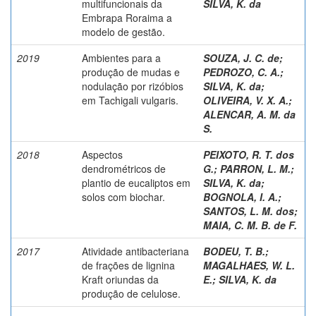
multifuncionais da
SILVA, K. da
Embrapa Roraima a
modelo de gestão.
2019
Ambientes para a
SOUZA, J. C. de
;
produção de mudas e
PEDROZO, C. A.
;
nodulação por rizóbios
SILVA, K. da
;
em Tachigali vulgaris.
OLIVEIRA, V. X. A.
;
ALENCAR, A. M. da
S.
2018
Aspectos
PEIXOTO, R. T. dos
dendrométricos de
G.
;
PARRON, L. M.
;
plantio de eucaliptos em
SILVA, K. da
;
solos com biochar.
BOGNOLA, I. A.
;
SANTOS, L. M. dos
;
MAIA, C. M. B. de F.
2017
Atividade antibacteriana
BODEU, T. B.
;
de frações de lignina
MAGALHAES, W. L.
Kraft oriundas da
E.
;
SILVA, K. da
produção de celulose.