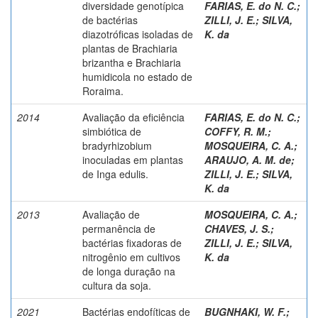
diversidade genotípica
FARIAS, E. do N. C.
;
de bactérias
ZILLI, J. E.
;
SILVA,
diazotróficas isoladas de
K. da
plantas de Brachiaria
brizantha e Brachiaria
humidicola no estado de
Roraima.
2014
Avaliação da eficiência
FARIAS, E. do N. C.
;
simbiótica de
COFFY, R. M.
;
bradyrhizobium
MOSQUEIRA, C. A.
;
inoculadas em plantas
ARAUJO, A. M. de
;
de Inga edulis.
ZILLI, J. E.
;
SILVA,
K. da
2013
Avaliação de
MOSQUEIRA, C. A.
;
permanência de
CHAVES, J. S.
;
bactérias fixadoras de
ZILLI, J. E.
;
SILVA,
nitrogênio em cultivos
K. da
de longa duração na
cultura da soja.
2021
Bactérias endofíticas de
BUGNHAKI, W. F.
;