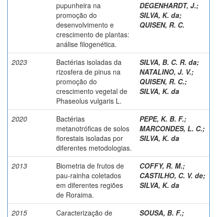
pupunheira na
DEGENHARDT, J.
;
promoção do
SILVA, K. da
;
desenvolvimento e
QUISEN, R. C.
crescimento de plantas:
análise filogenética.
2023
Bactérias isoladas da
SILVA, B. C. R. da
;
rizosfera de pinus na
NATALINO, J. V.
;
promoção do
QUISEN, R. C.
;
crescimento vegetal de
SILVA, K. da
Phaseolus vulgaris L.
2020
Bactérias
PEPE, K. B. F.
;
metanotróficas de solos
MARCONDES, L. C.
;
florestais isoladas por
SILVA, K. da
diferentes metodologias.
2013
Biometria de frutos de
COFFY, R. M.
;
pau-rainha coletados
CASTILHO, C. V. de
;
em diferentes regiões
SILVA, K. da
de Roraima.
2015
Caracterização de
SOUSA, B. F.
;