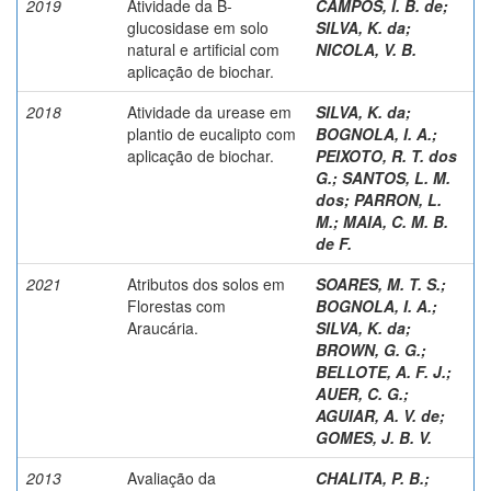
2019
Atividade da B-
CAMPOS, I. B. de
;
glucosidase em solo
SILVA, K. da
;
natural e artificial com
NICOLA, V. B.
aplicação de biochar.
2018
Atividade da urease em
SILVA, K. da
;
plantio de eucalipto com
BOGNOLA, I. A.
;
aplicação de biochar.
PEIXOTO, R. T. dos
G.
;
SANTOS, L. M.
dos
;
PARRON, L.
M.
;
MAIA, C. M. B.
de F.
2021
Atributos dos solos em
SOARES, M. T. S.
;
Florestas com
BOGNOLA, I. A.
;
Araucária.
SILVA, K. da
;
BROWN, G. G.
;
BELLOTE, A. F. J.
;
AUER, C. G.
;
AGUIAR, A. V. de
;
GOMES, J. B. V.
2013
Avaliação da
CHALITA, P. B.
;