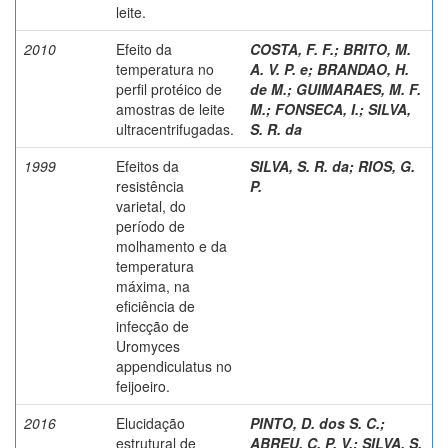
leite.
2010
Efeito da
COSTA, F. F.
;
BRITO, M.
temperatura no
A. V. P. e
;
BRANDAO, H.
perfil protéico de
de M.
;
GUIMARAES, M. F.
amostras de leite
M.
;
FONSECA, I.
;
SILVA,
ultracentrifugadas.
S. R. da
1999
Efeitos da
SILVA, S. R. da
;
RIOS, G.
resistência
P.
varietal, do
período de
molhamento e da
temperatura
máxima, na
eficiência de
infecção de
Uromyces
appendiculatus no
feijoeiro.
2016
Elucidação
PINTO, D. dos S. C.
;
estrutural de
ABREU, C. P. V.
;
SILVA, S.