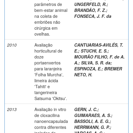
parâmetros de
UNGERFELD, R.
;
bem-estar animal
BRANDÃO, F. Z.
;
na coleta de
FONSECA, J. F. da
embriões não
cirúrgica em
ovelhas.
2010
Avaliação
CANTUARIAS-AVILÉS, T.
horticultural de
E.
;
STUCHI, E. S.
;
doze
MOURÃO FILHO, F. de A.
portaenxertos
A.
;
SILVA, S. R. da
;
para laranjeira
ESPINOZA, E.
;
BREMER
'Folha Murcha',
NETO, H.
limeira ácida
'Tahiti' e
tangerineira
Satsuma 'Okitsu'.
2013
Avaliação in vitro
GERN, J. C.
;
de cloxacilina
GUIMARAES, A. S.
;
nanoencapsulada
BASSOLI, A. E. G.
;
contra diferentes
HERRMANN, G. P.
;
isolados de
VARGAS, A. C.
;