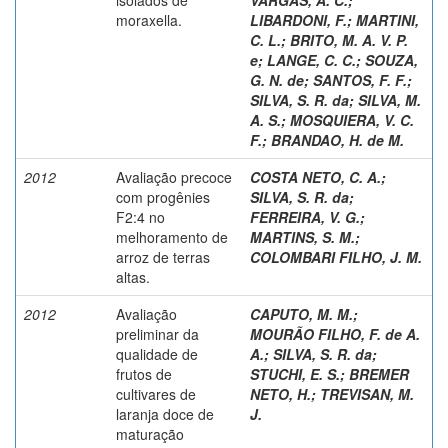
moraxella.
LIBARDONI, F.
;
MARTINI,
C. L.
;
BRITO, M. A. V. P.
e
;
LANGE, C. C.
;
SOUZA,
G. N. de
;
SANTOS, F. F.
;
SILVA, S. R. da
;
SILVA, M.
A. S.
;
MOSQUIERA, V. C.
F.
;
BRANDAO, H. de M.
2012
Avaliação precoce
COSTA NETO, C. A.
;
com progênies
SILVA, S. R. da
;
F2:4 no
FERREIRA, V. G.
;
melhoramento de
MARTINS, S. M.
;
arroz de terras
COLOMBARI FILHO, J. M.
altas.
2012
Avaliação
CAPUTO, M. M.
;
preliminar da
MOURÃO FILHO, F. de A.
qualidade de
A.
;
SILVA, S. R. da
;
frutos de
STUCHI, E. S.
;
BREMER
cultivares de
NETO, H.
;
TREVISAN, M.
laranja doce de
J.
maturação