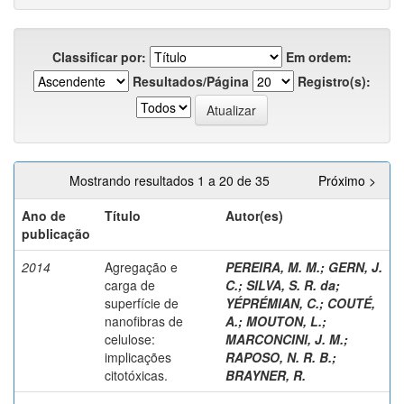
Classificar por:
Em ordem:
Resultados/Página
Registro(s):
Mostrando resultados 1 a 20 de 35
Próximo >
Ano de
Título
Autor(es)
publicação
2014
Agregação e
PEREIRA, M. M.
;
GERN, J.
carga de
C.
;
SILVA, S. R. da
;
superfície de
YÉPRÉMIAN, C.
;
COUTÉ,
nanofibras de
A.
;
MOUTON, L.
;
celulose:
MARCONCINI, J. M.
;
implicações
RAPOSO, N. R. B.
;
citotóxicas.
BRAYNER, R.