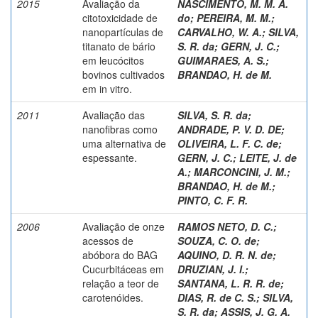
2015
Avaliação da
NASCIMENTO, M. M. A.
citotoxicidade de
do
;
PEREIRA, M. M.
;
nanopartículas de
CARVALHO, W. A.
;
SILVA,
titanato de bário
S. R. da
;
GERN, J. C.
;
em leucócitos
GUIMARAES, A. S.
;
bovinos cultivados
BRANDAO, H. de M.
em in vitro.
2011
Avaliação das
SILVA, S. R. da
;
nanofibras como
ANDRADE, P. V. D. DE
;
uma alternativa de
OLIVEIRA, L. F. C. de
;
espessante.
GERN, J. C.
;
LEITE, J. de
A.
;
MARCONCINI, J. M.
;
BRANDAO, H. de M.
;
PINTO, C. F. R.
2006
Avaliação de onze
RAMOS NETO, D. C.
;
acessos de
SOUZA, C. O. de
;
abóbora do BAG
AQUINO, D. R. N. de
;
Cucurbitáceas em
DRUZIAN, J. I.
;
relação a teor de
SANTANA, L. R. R. de
;
carotenóides.
DIAS, R. de C. S.
;
SILVA,
S. R. da
;
ASSIS, J. G. A.