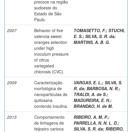
precoce na região
sudoeste do
Estado de São
Paulo.
2007
Behavior of five
TOMASETTO, F.
;
STUCHI,
valencia sweet
E. S.
;
SILVA, S. R. da
;
oranges selection
MARTINS, A. B. G.
under high
inoculum pressure
of citrus
variegated
chlorosis (CVC).
2009
Caracterização
VARGAS, E. L.
;
SILVA, S.
morfológica de
R. da
;
BARBOSA, N. R.
;
nanoparticulas de
TRALDI, A. de S.
;
quitosana
MADUREIRA, E. H.
;
contendo insulina.
BRANDAO, H. de M.
2013
Comportamento
RIBEIRO, A. M. P.
;
de linhagens de
PARRELLA, N. N. L. D.
;
feijoeiro carioca
SILVA, S. R. da
;
RIBEIRO,