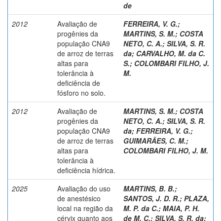
de
2012
Avaliação de
FERREIRA, V. G.
;
progênies da
MARTINS, S. M.
;
COSTA
população CNA9
NETO, C. A.
;
SILVA, S. R.
de arroz de terras
da
;
CARVALHO, M. da C.
altas para
S.
;
COLOMBARI FILHO, J.
tolerância à
M.
deficiência de
fósforo no solo.
2012
Avaliação de
MARTINS, S. M.
;
COSTA
progênies da
NETO, C. A.
;
SILVA, S. R.
população CNA9
da
;
FERREIRA, V. G.
;
de arroz de terras
GUIMARÃES, C. M.
;
altas para
COLOMBARI FILHO, J. M.
tolerância à
deficiência hídrica.
2025
Avaliação do uso
MARTINS, B. B.
;
de anestésico
SANTOS, J. D. R.
;
PLAZA,
local na região da
M. P. da C.
;
MAIA, P. H.
cérvix quanto aos
de M. C.
;
SILVA, S. R. da
;