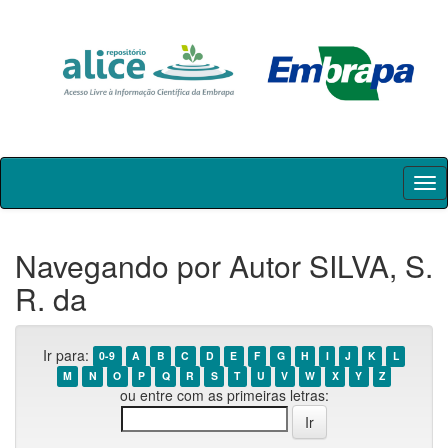
Skip
navigation
Navegando por Autor SILVA, S.
R. da
Ir para:
0-9
A
B
C
D
E
F
G
H
I
J
K
L
M
N
O
P
Q
R
S
T
U
V
W
X
Y
Z
ou entre com as primeiras letras: