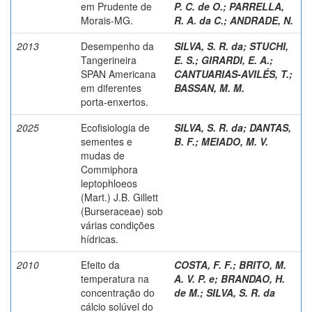
em Prudente de
P. C. de O.
;
PARRELLA,
Morais-MG.
R. A. da C.
;
ANDRADE, N.
2013
Desempenho da
SILVA, S. R. da
;
STUCHI,
Tangerineira
E. S.
;
GIRARDI, E. A.
;
SPAN Americana
CANTUARIAS-AVILÉS, T.
;
em diferentes
BASSAN, M. M.
porta-enxertos.
2025
Ecofisiologia de
SILVA, S. R. da
;
DANTAS,
sementes e
B. F.
;
MEIADO, M. V.
mudas de
Commiphora
leptophloeos
(Mart.) J.B. Gillett
(Burseraceae) sob
várias condições
hídricas.
2010
Efeito da
COSTA, F. F.
;
BRITO, M.
temperatura na
A. V. P. e
;
BRANDAO, H.
concentração do
de M.
;
SILVA, S. R. da
cálcio solúvel do