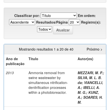
Classificar por:
Em ordem:
Resultados/Página
Registro(s):
Mostrando resultados 1 a 20 de 40
Próximo >
Ano de
Título
Autor(es)
publicação
2013
Ammonia removal from
MEZZARI, M. P.
;
swine wastewater by
SILVA, M. L. B.
simultaneous nitrification-
da
;
VIANCELLI,
denitrification processes
A.
;
IBELLI, A.
within a photobioreactor.
M. G.
;
KUNZ,
A.
;
SOARES, H.
M.