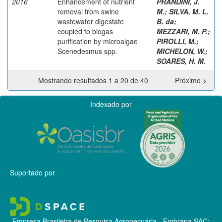
2016
Enhancement of nutrient
PRANDINI, J.
removal from swine
M.
;
SILVA, M. L.
wastewater digestate
B. da
;
coupled to biogas
MEZZARI, M. P.
;
purification by microalgae
PIROLLI, M.
;
Scenedesmus spp.
MICHELON, W.
;
SOARES, H. M.
Mostrando resultados 1 a 20 de 40
Próximo >
Indexado por
Suportado por
Empresa Brasileira de Pesquisa Agropecuária - Embrapa
SAC: