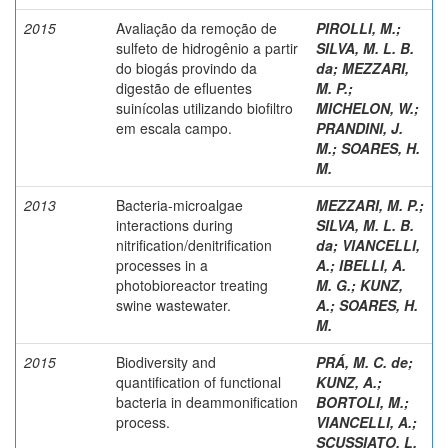
2015
Avaliação da remoção de
PIROLLI, M.
;
sulfeto de hidrogênio a partir
SILVA, M. L. B.
do biogás provindo da
da
;
MEZZARI,
digestão de efluentes
M. P.
;
suinícolas utilizando biofiltro
MICHELON, W.
;
em escala campo.
PRANDINI, J.
M.
;
SOARES, H.
M.
2013
Bacteria-microalgae
MEZZARI, M. P.
;
interactions during
SILVA, M. L. B.
nitrification/denitrification
da
;
VIANCELLI,
processes in a
A.
;
IBELLI, A.
photobioreactor treating
M. G.
;
KUNZ,
swine wastewater.
A.
;
SOARES, H.
M.
2015
Biodiversity and
PRÁ, M. C. de
;
quantification of functional
KUNZ, A.
;
bacteria in deammonification
BORTOLI, M.
;
process.
VIANCELLI, A.
;
SCUSSIATO, L.