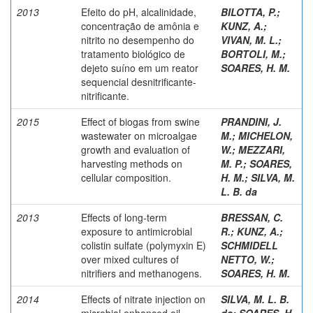
2013
Efeito do pH, alcalinidade,
BILOTTA, P.
;
concentração de amônia e
KUNZ, A.
;
nitrito no desempenho do
VIVAN, M. L.
;
tratamento biológico de
BORTOLI, M.
;
dejeto suíno em um reator
SOARES, H. M.
sequencial desnitrificante-
nitrificante.
2015
Effect of biogas from swine
PRANDINI, J.
wastewater on microalgae
M.
;
MICHELON,
growth and evaluation of
W.
;
MEZZARI,
harvesting methods on
M. P.
;
SOARES,
cellular composition.
H. M.
;
SILVA, M.
L. B. da
2013
Effects of long-term
BRESSAN, C.
exposure to antimicrobial
R.
;
KUNZ, A.
;
colistin sulfate (polymyxin E)
SCHMIDELL
over mixed cultures of
NETTO, W.
;
nitrifiers and methanogens.
SOARES, H. M.
2014
Effects of nitrate injection on
SILVA, M. L. B.
microbial enhanced oil
da
;
SOARES, H.