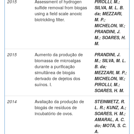
2015
Assessment of hydrogen
PIROLLI, M.
;
sulfide removal from biogas
SILVA, M. L. B.
using a field scale anoxic
da
;
MEZZARI,
biotrickling filter.
M. P.
;
MICHELON, W.
;
PRANDINI, J.
M.
;
SOARES, H.
M.
2015
Aumento da produção de
PRANDINI, J.
biomassa de microalgas
M.
;
SILVA, M. L.
durante a purificação
B. da
;
simultânea de biogás
MEZZARI, M. P.
;
derivado de dejetos dos
MICHELON, W.
;
suínos. I.
PIROLLI, M.
;
SOARES, H. M.
2014
Avaliação da produção de
STEINMETZ, R.
biogás de resíduos de
L. R.
;
KUNZ, A.
;
incubatório de ovos.
SOARES, H. M.
;
AMARAL, A. C.
do
;
MOTA, S. C.
A.