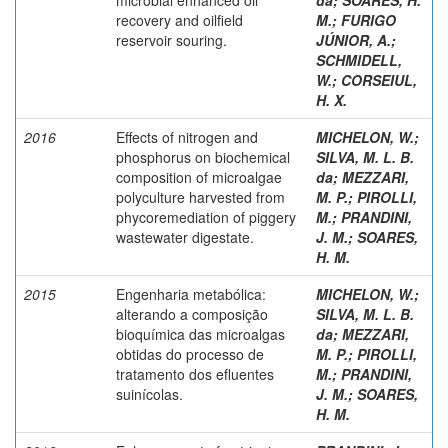
recovery and oilfield
M.
;
FURIGO
reservoir souring.
JÚNIOR, A.
;
SCHMIDELL,
W.
;
CORSEIUL,
H. X.
2016
Effects of nitrogen and
MICHELON, W.
;
phosphorus on biochemical
SILVA, M. L. B.
composition of microalgae
da
;
MEZZARI,
polyculture harvested from
M. P.
;
PIROLLI,
phycoremediation of piggery
M.
;
PRANDINI,
wastewater digestate.
J. M.
;
SOARES,
H. M.
2015
Engenharia metabólica:
MICHELON, W.
;
alterando a composição
SILVA, M. L. B.
bioquímica das microalgas
da
;
MEZZARI,
obtidas do processo de
M. P.
;
PIROLLI,
tratamento dos efluentes
M.
;
PRANDINI,
suinícolas.
J. M.
;
SOARES,
H. M.