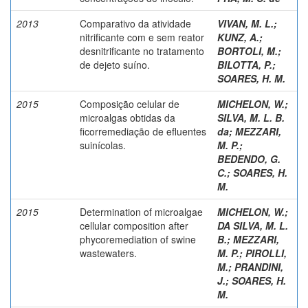
2013
Comparativo da atividade
VIVAN, M. L.
;
nitrificante com e sem reator
KUNZ, A.
;
desnitrificante no tratamento
BORTOLI, M.
;
de dejeto suíno.
BILOTTA, P.
;
SOARES, H. M.
2015
Composição celular de
MICHELON, W.
;
microalgas obtidas da
SILVA, M. L. B.
ficorremediação de efluentes
da
;
MEZZARI,
suinícolas.
M. P.
;
BEDENDO, G.
C.
;
SOARES, H.
M.
2015
Determination of microalgae
MICHELON, W.
;
cellular composition after
DA SILVA, M. L.
phycoremediation of swine
B.
;
MEZZARI,
wastewaters.
M. P.
;
PIROLLI,
M.
;
PRANDINI,
J.
;
SOARES, H.
M.