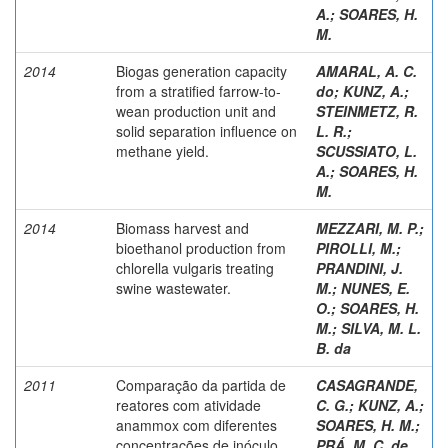
A.
;
SOARES, H.
M.
2014
Biogas generation capacity
AMARAL, A. C.
from a stratified farrow-to-
do
;
KUNZ, A.
;
wean production unit and
STEINMETZ, R.
solid separation influence on
L. R.
;
methane yield.
SCUSSIATO, L.
A.
;
SOARES, H.
M.
2014
Biomass harvest and
MEZZARI, M. P.
;
bioethanol production from
PIROLLI, M.
;
chlorella vulgaris treating
PRANDINI, J.
swine wastewater.
M.
;
NUNES, E.
O.
;
SOARES, H.
M.
;
SILVA, M. L.
B. da
2011
Comparação da partida de
CASAGRANDE,
reatores com atividade
C. G.
;
KUNZ, A.
;
anammox com diferentes
SOARES, H. M.
;
concentrações de inóculo.
PRÁ, M. C. de