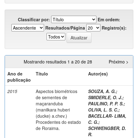
Classificar por:
Em ordem:
Resultados/Página
Registro(s):
Mostrando resultados 1 a 20 de 28
Próximo >
Ano de
Título
Autor(es)
publicação
2015
Aspectos biométricos
SOUZA, A. G.
;
de sementes de
SMIDERLE, O. J.
;
maçaranduba
PAULINO, P. P. S.
;
(manilkara huberi
OLIVA, L. S. C.
;
(ducke) a.chev.)
BACELLAR- LIMA,
Procedentes do estado
C. G.
;
de Roraima.
SCHWENGBER, D.
R.