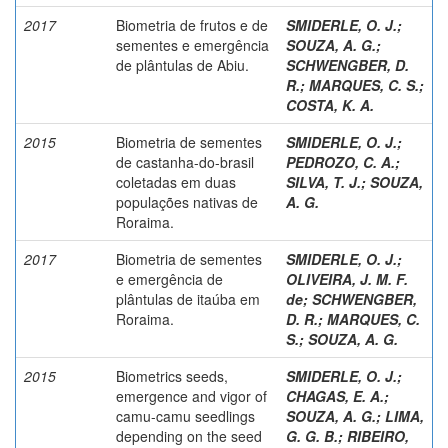
2017
Biometria de frutos e de
SMIDERLE, O. J.
;
sementes e emergência
SOUZA, A. G.
;
de plântulas de Abiu.
SCHWENGBER, D.
R.
;
MARQUES, C. S.
;
COSTA, K. A.
2015
Biometria de sementes
SMIDERLE, O. J.
;
de castanha-do-brasil
PEDROZO, C. A.
;
coletadas em duas
SILVA, T. J.
;
SOUZA,
populações nativas de
A. G.
Roraima.
2017
Biometria de sementes
SMIDERLE, O. J.
;
e emergência de
OLIVEIRA, J. M. F.
plântulas de itaúba em
de
;
SCHWENGBER,
Roraima.
D. R.
;
MARQUES, C.
S.
;
SOUZA, A. G.
2015
Biometrics seeds,
SMIDERLE, O. J.
;
emergence and vigor of
CHAGAS, E. A.
;
camu-camu seedlings
SOUZA, A. G.
;
LIMA,
depending on the seed
G. G. B.
;
RIBEIRO,