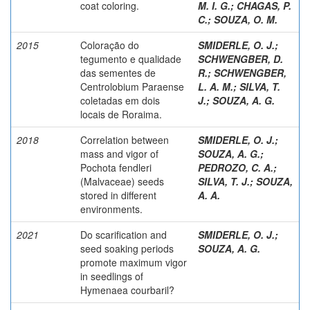
coat coloring.
M. I. G.
;
CHAGAS, P.
C.
;
SOUZA, O. M.
2015
Coloração do
SMIDERLE, O. J.
;
tegumento e qualidade
SCHWENGBER, D.
das sementes de
R.
;
SCHWENGBER,
Centrolobium Paraense
L. A. M.
;
SILVA, T.
coletadas em dois
J.
;
SOUZA, A. G.
locais de Roraima.
2018
Correlation between
SMIDERLE, O. J.
;
mass and vigor of
SOUZA, A. G.
;
Pochota fendleri
PEDROZO, C. A.
;
(Malvaceae) seeds
SILVA, T. J.
;
SOUZA,
stored in different
A. A.
environments.
2021
Do scarification and
SMIDERLE, O. J.
;
seed soaking periods
SOUZA, A. G.
promote maximum vigor
in seedlings of
Hymenaea courbaril?