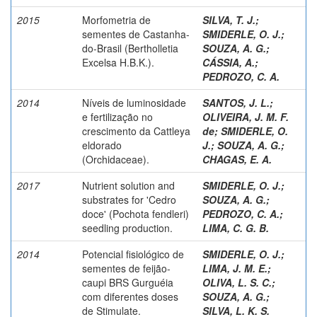
2015
Morfometria de
SILVA, T. J.
;
sementes de Castanha-
SMIDERLE, O. J.
;
do-Brasil (Bertholletia
SOUZA, A. G.
;
Excelsa H.B.K.).
CÁSSIA, A.
;
PEDROZO, C. A.
2014
Níveis de luminosidade
SANTOS, J. L.
;
e fertilização no
OLIVEIRA, J. M. F.
crescimento da Cattleya
de
;
SMIDERLE, O.
eldorado
J.
;
SOUZA, A. G.
;
(Orchidaceae).
CHAGAS, E. A.
2017
Nutrient solution and
SMIDERLE, O. J.
;
substrates for 'Cedro
SOUZA, A. G.
;
doce' (Pochota fendleri)
PEDROZO, C. A.
;
seedling production.
LIMA, C. G. B.
2014
Potencial fisiológico de
SMIDERLE, O. J.
;
sementes de feijão-
LIMA, J. M. E.
;
caupi BRS Gurguéia
OLIVA, L. S. C.
;
com diferentes doses
SOUZA, A. G.
;
de Stimulate.
SILVA, L. K. S.