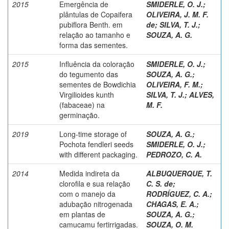
2015
Emergência de
SMIDERLE, O. J.
;
plântulas de Copaifera
OLIVEIRA, J. M. F.
pubiflora Benth. em
de
;
SILVA, T. J.
;
relação ao tamanho e
SOUZA, A. G.
forma das sementes.
2015
Influência da coloração
SMIDERLE, O. J.
;
do tegumento das
SOUZA, A. G.
;
sementes de Bowdichia
OLIVEIRA, F. M.
;
Virgilioides kunth
SILVA, T. J.
;
ALVES,
(fabaceae) na
M. F.
germinação.
2019
Long-time storage of
SOUZA, A. G.
;
Pochota fendleri seeds
SMIDERLE, O. J.
;
with different packaging.
PEDROZO, C. A.
2014
Medida indireta da
ALBUQUERQUE, T.
clorofila e sua relação
C. S. de
;
com o manejo da
RODRÍGUEZ, C. A.
;
adubação nitrogenada
CHAGAS, E. A.
;
em plantas de
SOUZA, A. G.
;
camucamu fertirrigadas.
SOUZA, O. M.