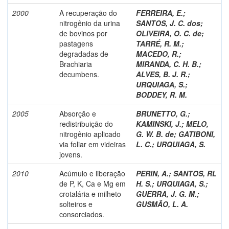
2000
A recuperação do
FERREIRA, E.
;
nitrogênio da urina
SANTOS, J. C. dos
;
de bovinos por
OLIVEIRA, O. C. de
;
pastagens
TARRÉ, R. M.
;
degradadas de
MACEDO, R.
;
Brachiaria
MIRANDA, C. H. B.
;
decumbens.
ALVES, B. J. R.
;
URQUIAGA, S.
;
BODDEY, R. M.
2005
Absorção e
BRUNETTO, G.
;
redistribuição do
KAMINSKI, J.
;
MELO,
nitrogênio aplicado
G. W. B. de
;
GATIBONI,
via foliar em videiras
L. C.
;
URQUIAGA, S.
jovens.
2010
Acúmulo e liberação
PERIN, A.
;
SANTOS, RL
de P, K, Ca e Mg em
H. S.
;
URQUIAGA, S.
;
crotalária e milheto
GUERRA, J. G. M.
;
solteiros e
GUSMÃO, L. A.
consorciados.