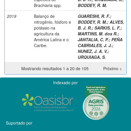
Brachiaria spp.
BODDEY, R. M.
2019
Balanço de
GUARESHI, R. F.
;
nitrogênio, fósforo e
BODDEY, R. M.
;
ALVES,
potássio na
B. J. R.
;
SARKIS, L. F.
;
agricultura da
MARTINS, M. dos R.
;
América Latina e o
JANTALIA, C. P.
;
PEÑA
Caribe.
CABRIALES, J. J.
;
NUNEZ, J. A. V.
;
URQUIAGA, S.
Mostrando resultados 1 a 20 de 105
Próximo >
Indexado por
Suportado por