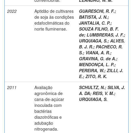
2022
Aptidão de cultivares
GUARESCHI, R. F.
;
de soja às condições
BATISTA, J. N.
;
edafoclimáticas do
JANTALIA, C. P.
;
norte fluminense.
SOUZA FILHO, B. F.
de
;
LUMBRERAS, J. F.
;
URQUIAGA, S.
;
ALVES,
B. J. R.
;
PACHECO, R.
S.
;
VIANA, A. R.
;
GRAVINA, G. de A.
;
MENDONÇA, L. P.
;
PEREIRA, W.
;
ZILLI, J.
E.
;
ZITO, R. K.
2011
Avaliação
SCHULTZ, N.
;
SILVA, J.
agronômica de
A. DA
;
REIS, V. M.
;
cana-de-açúcar
URQUIAGA, S.
inoculada com
bactérias
diazotróficas e
adubação
nitrogenada.