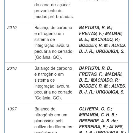
de cana-de-açúcar
proveniente de
mudas pré-brotadas.
2010
Balanço de carbono
BAPTISTA, R. B.
;
e nitrogênio em
FREITAS, F.
;
MADARI,
sistema de
B. E.
;
MACHADO, P.
;
integração lavoura
BODDEY, R. M.
;
ALVES,
pecuária no cerrado
B. J. R.
;
URQUIAGA, S.
(Goiânia, GO).
2010
Balanço de carbono
BAPTISTA, R. B.
;
e nitrogênio em
FREITAS, F.
;
MADARI,
sistema de
B. E.
;
MACHADO, P.
;
integração lavoura
BODDEY, R. M.
;
ALVES,
pecuária no cerrado
B. J. R.
;
URQUIAGA, S.
(Goiânia, GO).
1997
Balanço de
OLIVEIRA, O. C.
;
nitrogênio em um
MIRANDA, C. H. B.
;
planossolo sob
RESENDE, A. S. de
;
cultivo de diferentes
FERREIRA, E.
;
ALVES,
espécies de
B. J. R.
;
URQUIAGA, S.
;