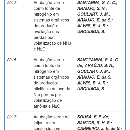
2017
Adubação verde
SANTANNA, S. A. C.
;
como fonte de
ARAUJO, S. N.
;
nitrogênio em
GOULART, J. M.
;
sistemas orgânicos
ARAUJO, E. da S.
;
de produção:
ALVES, B. J. R.
;
avaliação das
URQUIAGA, S.
perdas por
volatilização de NH3
e N2O.
2015
Adubação verde
SANT?ANNA, S. A. C.
como fonte de
de
;
ARAÚJO, S. N.
;
nitrogênio em
GOULART, J. M.
;
sistemas orgânicos
ARAUJO, E. da S.
;
de produção:
ALVES, B. J. R.
;
eficiência do uso de
URQUIAGA, S.
N e perdas por
volatilização de
amônia e N2O.
2017
Adubação verde de
SOUSA, F. F. de
;
feijoeiro em
SANTOS, R. H. S.
;
consórcio com
CARNEIRO, J. E. de S.
;