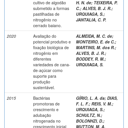
cultivo de algodão
H. N. de
;
TEIXEIRA, P.
submetido a formas
C.
;
ALVES, B. J. R.
;
pastilhadas de
URQUIAGA, S.
;
nitrogênio no
JANTALIA, C. P.
cerrado baiano.
2020
Avaliação do
ALMEIDA, M. C. de
;
potencial produtivo e
MONTEIRO, E. de C.
;
fixação biológica de
MARTINS, M. dos R.
;
nitrogênio em
ALVES, B. J. R.
;
diferentes
BODDEY, R. M.
;
variedades de cana-
URQUIAGA, S.
de-açúcar como
suporte para
produção
sustentável.
2015
Bactérias
GÍRIO, L. A. da
;
DIAS,
promotoras de
F. L. F.
;
REIS, V. M.
;
crescimento e
URQUIAGA, S.
;
adubação
SCHULTZ, N.
;
nitrogenada no
BOLONHZI, D.
;
crescimento inicial
MUTTON, M. A.