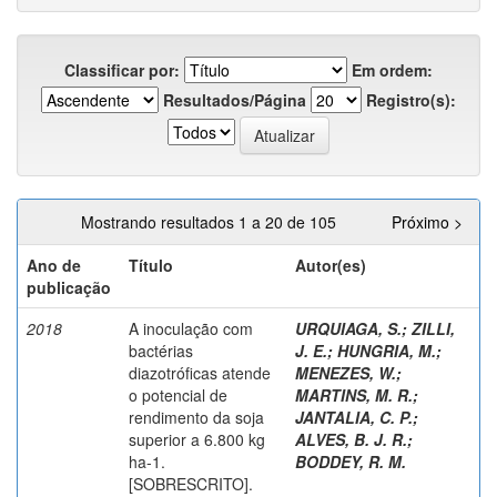
Classificar por:
Em ordem:
Resultados/Página
Registro(s):
Mostrando resultados 1 a 20 de 105
Próximo >
Ano de
Título
Autor(es)
publicação
2018
A inoculação com
URQUIAGA, S.
;
ZILLI,
bactérias
J. E.
;
HUNGRIA, M.
;
diazotróficas atende
MENEZES, W.
;
o potencial de
MARTINS, M. R.
;
rendimento da soja
JANTALIA, C. P.
;
superior a 6.800 kg
ALVES, B. J. R.
;
ha-1.
BODDEY, R. M.
[SOBRESCRITO].