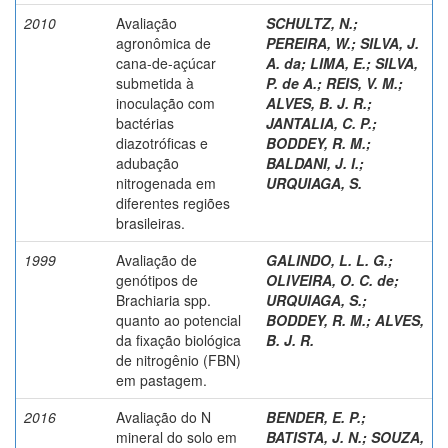
2010
Avaliação
SCHULTZ, N.
;
agronômica de
PEREIRA, W.
;
SILVA, J.
cana-de-açúcar
A. da
;
LIMA, E.
;
SILVA,
submetida à
P. de A.
;
REIS, V. M.
;
inoculação com
ALVES, B. J. R.
;
bactérias
JANTALIA, C. P.
;
diazotróficas e
BODDEY, R. M.
;
adubação
BALDANI, J. I.
;
nitrogenada em
URQUIAGA, S.
diferentes regiões
brasileiras.
1999
Avaliação de
GALINDO, L. L. G.
;
genótipos de
OLIVEIRA, O. C. de
;
Brachiaria spp.
URQUIAGA, S.
;
quanto ao potencial
BODDEY, R. M.
;
ALVES,
da fixação biológica
B. J. R.
de nitrogênio (FBN)
em pastagem.
2016
Avaliação do N
BENDER, E. P.
;
mineral do solo em
BATISTA, J. N.
;
SOUZA,