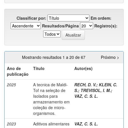
Classificar por:
Em ordem:
Resultados/Página
Registro(s):
Mostrando resultados 1 a 20 de 67
Próximo >
Ano de
Título
Autor(es)
publicação
2025
A tecnica de Maldi-
RECH, D. V.
;
KLEIN, C.
Tof na seleção de
S.
;
TREVISOL, I. M.
;
Isolados para
VAZ, C. S. L.
armazenamento em
coleção de micro-
organismos.
2023
Aditivos alimentares
VAZ, C. S. L.