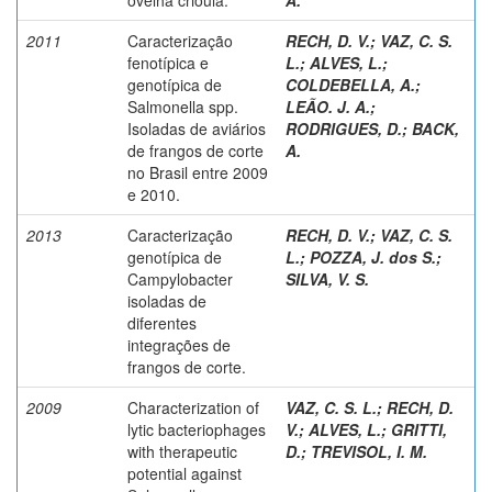
2011
Caracterização
RECH, D. V.
;
VAZ, C. S.
fenotípica e
L.
;
ALVES, L.
;
genotípica de
COLDEBELLA, A.
;
Salmonella spp.
LEÃO. J. A.
;
Isoladas de aviários
RODRIGUES, D.
;
BACK,
de frangos de corte
A.
no Brasil entre 2009
e 2010.
2013
Caracterização
RECH, D. V.
;
VAZ, C. S.
genotípica de
L.
;
POZZA, J. dos S.
;
Campylobacter
SILVA, V. S.
isoladas de
diferentes
integrações de
frangos de corte.
2009
Characterization of
VAZ, C. S. L.
;
RECH, D.
lytic bacteriophages
V.
;
ALVES, L.
;
GRITTI,
with therapeutic
D.
;
TREVISOL, I. M.
potential against