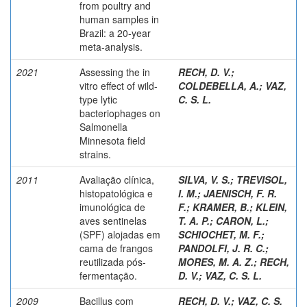
from poultry and
human samples in
Brazil: a 20-year
meta-analysis.
2021
Assessing the in
RECH, D. V.
;
vitro effect of wild-
COLDEBELLA, A.
;
VAZ,
type lytic
C. S. L.
bacteriophages on
Salmonella
Minnesota field
strains.
2011
Avaliação clínica,
SILVA, V. S.
;
TREVISOL,
histopatológica e
I. M.
;
JAENISCH, F. R.
imunológica de
F.
;
KRAMER, B.
;
KLEIN,
aves sentinelas
T. A. P.
;
CARON, L.
;
(SPF) alojadas em
SCHIOCHET, M. F.
;
cama de frangos
PANDOLFI, J. R. C.
;
reutilizada pós-
MORES, M. A. Z.
;
RECH,
fermentação.
D. V.
;
VAZ, C. S. L.
2009
Bacillus com
RECH, D. V.
;
VAZ, C. S.