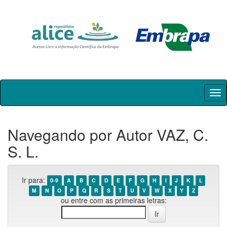
Skip
navigation
Navegando por Autor VAZ, C.
S. L.
Ir para:
0-9
A
B
C
D
E
F
G
H
I
J
K
L
M
N
O
P
Q
R
S
T
U
V
W
X
Y
Z
ou entre com as primeiras letras: