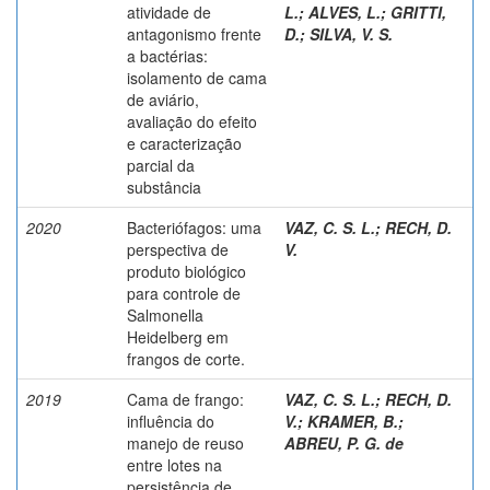
atividade de
L.
;
ALVES, L.
;
GRITTI,
antagonismo frente
D.
;
SILVA, V. S.
a bactérias:
isolamento de cama
de aviário,
avaliação do efeito
e caracterização
parcial da
substância
2020
Bacteriófagos: uma
VAZ, C. S. L.
;
RECH, D.
perspectiva de
V.
produto biológico
para controle de
Salmonella
Heidelberg em
frangos de corte.
2019
Cama de frango:
VAZ, C. S. L.
;
RECH, D.
influência do
V.
;
KRAMER, B.
;
manejo de reuso
ABREU, P. G. de
entre lotes na
persistência de