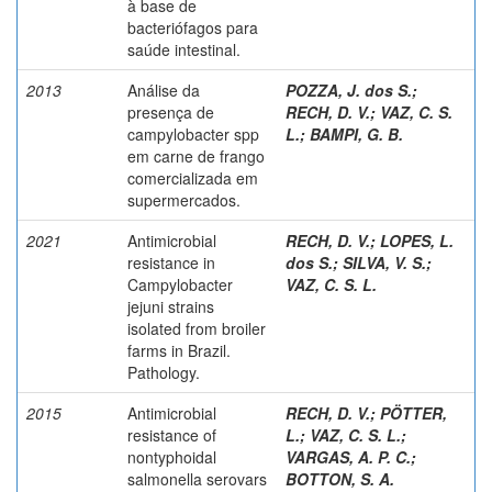
à base de
bacteriófagos para
saúde intestinal.
2013
Análise da
POZZA, J. dos S.
;
presença de
RECH, D. V.
;
VAZ, C. S.
campylobacter spp
L.
;
BAMPI, G. B.
em carne de frango
comercializada em
supermercados.
2021
Antimicrobial
RECH, D. V.
;
LOPES, L.
resistance in
dos S.
;
SILVA, V. S.
;
Campylobacter
VAZ, C. S. L.
jejuni strains
isolated from broiler
farms in Brazil.
Pathology.
2015
Antimicrobial
RECH, D. V.
;
PÖTTER,
resistance of
L.
;
VAZ, C. S. L.
;
nontyphoidal
VARGAS, A. P. C.
;
salmonella serovars
BOTTON, S. A.