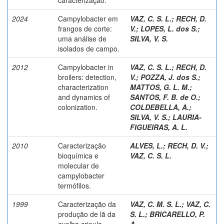
2024
Campylobacter em
VAZ, C. S. L.
;
RECH, D.
frangos de corte:
V.
;
LOPES, L. dos S.
;
uma análise de
SILVA, V. S.
isolados de campo.
2012
Campylobacter in
VAZ, C. S. L.
;
RECH, D.
broilers: detection,
V.
;
POZZA, J. dos S.
;
characterization
MATTOS, G. L. M.
;
and dynamics of
SANTOS, F. B. de O.
;
colonization.
COLDEBELLA, A.
;
SILVA, V. S.
;
LAURIA-
FIGUEIRAS, A. L.
2010
Caracterização
ALVES, L.
;
RECH, D. V.
;
bioquímica e
VAZ, C. S. L.
molecular de
campylobacter
termófilos.
1999
Caracterização da
VAZ, C. M. S. L.
;
VAZ, C.
produção de lã da
S. L.
;
BRICARELLO, P.
ovelha crioula.
A.