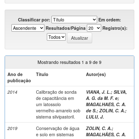
Classificar por:
Em ordem:
Resultados/Página
Registro(s):
Mostrando resultados 1 a 9 de 9
Ano de
Título
Autor(es)
publicação
2014
Calibração de sonda
VIANA, J. L.
;
SILVA,
de capacitância em
A. G. da M. F. e
;
um latossolo
MAGALHAES, C. A.
vermelho-amarelo sob
de S.
;
ZOLIN, C. A.
;
sistema silvipastoril.
LULU, J.
2019
Conservação de água
ZOLIN, C. A.
;
e solo em sistemas
MAGALHÃES, C. A.