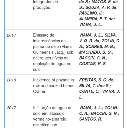
integrados de
de S.
;
MATOS, E. da
produção.
S.
;
SOUZA, A. P. de
;
PAULINO, J.
;
ALMEIDA, F. T. de
;
VIANA, J. L.
2017
Emissão de
VIANA, J. L.
;
SILVA,
inflorescências de
V. Q. R. da
;
ZOLIN, C.
palma de óleo (Elaeis
A.
;
SOARES, M. B.
;
Guineensis Jacq.) sob
MACHADO, B. G.
;
diferentes níveis de
BACCIN, G. N.
;
depleção de água no
COSTAS, R. S.
solo.
2010
Incidence of phytate in
FREITAS, S. C. de
;
raw and cooked beans
SILVA, T. dos S.
;
Olathe.
CONTE, C.
;
VIANA, J.
L.
2017
Infiltração de água do
VIANA, J. L.
;
ZOLIN,
solo em latossolo
C. A.
;
BACCIN, G. N.
;
vermelho-amarelo
SANTOS, R.
distrófico sob