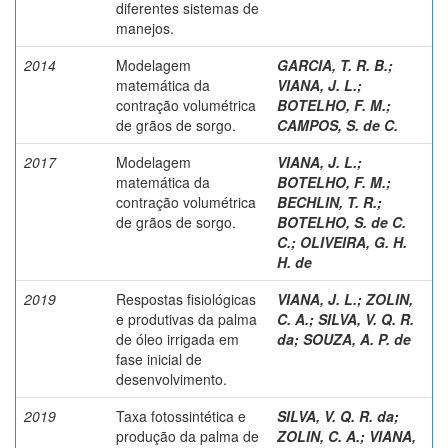
diferentes sistemas de
manejos.
2014
Modelagem
GARCIA, T. R. B.
;
matemática da
VIANA, J. L.
;
contração volumétrica
BOTELHO, F. M.
;
de grãos de sorgo.
CAMPOS, S. de C.
2017
Modelagem
VIANA, J. L.
;
matemática da
BOTELHO, F. M.
;
contração volumétrica
BECHLIN, T. R.
;
de grãos de sorgo.
BOTELHO, S. de C.
C.
;
OLIVEIRA, G. H.
H. de
2019
Respostas fisiológicas
VIANA, J. L.
;
ZOLIN,
e produtivas da palma
C. A.
;
SILVA, V. Q. R.
de óleo irrigada em
da
;
SOUZA, A. P. de
fase inicial de
desenvolvimento.
2019
Taxa fotossintética e
SILVA, V. Q. R. da
;
produção da palma de
ZOLIN, C. A.
;
VIANA,