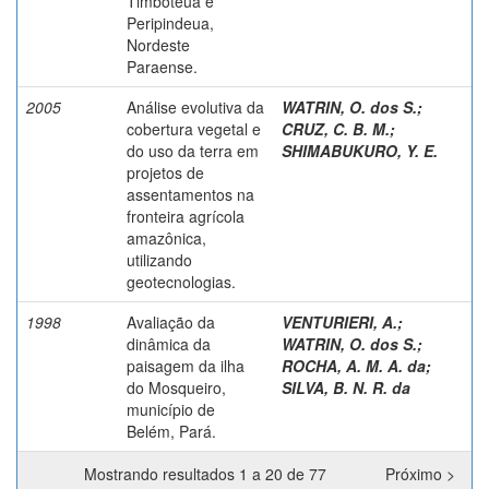
Timboteua e
Peripindeua,
Nordeste
Paraense.
2005
Análise evolutiva da
WATRIN, O. dos S.
;
cobertura vegetal e
CRUZ, C. B. M.
;
do uso da terra em
SHIMABUKURO, Y. E.
projetos de
assentamentos na
fronteira agrícola
amazônica,
utilizando
geotecnologias.
1998
Avaliação da
VENTURIERI, A.
;
dinâmica da
WATRIN, O. dos S.
;
paisagem da ilha
ROCHA, A. M. A. da
;
do Mosqueiro,
SILVA, B. N. R. da
município de
Belém, Pará.
Mostrando resultados 1 a 20 de 77
Próximo >