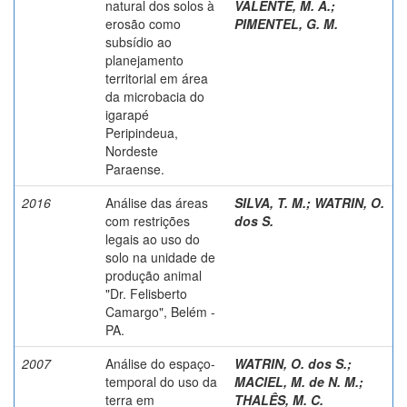
natural dos solos à
VALENTE, M. A.
;
erosão como
PIMENTEL, G. M.
subsídio ao
planejamento
territorial em área
da microbacia do
igarapé
Peripindeua,
Nordeste
Paraense.
2016
Análise das áreas
SILVA, T. M.
;
WATRIN, O.
com restrições
dos S.
legais ao uso do
solo na unidade de
produção animal
"Dr. Felisberto
Camargo", Belém -
PA.
2007
Análise do espaço-
WATRIN, O. dos S.
;
temporal do uso da
MACIEL, M. de N. M.
;
terra em
THALÊS, M. C.