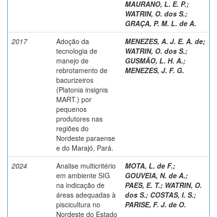
MAURANO, L. E. P.
;
WATRIN, O. dos S.
;
GRAÇA, P. M. L. de A.
2017
Adoção da
MENEZES, A. J. E. A. de
;
tecnologia de
WATRIN, O. dos S.
;
manejo de
GUSMÃO, L. H. A.
;
rebrotamento de
MENEZES, J. F. G.
bacurizeiros
(Platonia insignis
MART.) por
pequenos
produtores nas
regiões do
Nordeste paraense
e do Marajó, Pará.
2024
Analise multicritério
MOTA, L. de F.
;
em ambiente SIG
GOUVEIA, N. de A.
;
na indicação de
PAES, E. T.
;
WATRIN, O.
áreas adequadas à
dos S.
;
COSTAS, I. S.
;
piscicultura no
PARISE, F. J. de O.
Nordeste do Estado