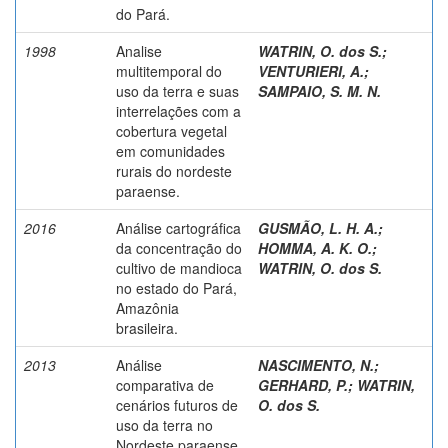
do Pará.
1998
Analise
WATRIN, O. dos S.
;
multitemporal do
VENTURIERI, A.
;
uso da terra e suas
SAMPAIO, S. M. N.
interrelações com a
cobertura vegetal
em comunidades
rurais do nordeste
paraense.
2016
Análise cartográfica
GUSMÃO, L. H. A.
;
da concentração do
HOMMA, A. K. O.
;
cultivo de mandioca
WATRIN, O. dos S.
no estado do Pará,
Amazônia
brasileira.
2013
Análise
NASCIMENTO, N.
;
comparativa de
GERHARD, P.
;
WATRIN,
cenários futuros de
O. dos S.
uso da terra no
Nordeste paraense.