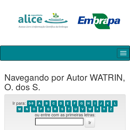
Skip
navigation
Navegando por Autor WATRIN,
O. dos S.
Ir para:
0-9
A
B
C
D
E
F
G
H
I
J
K
L
M
N
O
P
Q
R
S
T
U
V
W
X
Y
Z
ou entre com as primeiras letras: