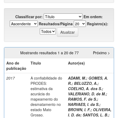
Classificar por:
Em ordem:
Resultados/Página
Registro(s):
Mostrando resultados 1 a 20 de 77
Próximo >
Ano de
Título
Autor(es)
publicação
2017
A confiabilidade do
ADAMI, M.
;
GOMES, A.
PRODES:
R.
;
BELUZZO, A.
;
estimativa da
COELHO, A. dos S.
;
acurácia do
VALERIANO, D. de M.
;
mapeamento do
RAMOS, F. de S.
;
desmatamento no
NARVAES, I. da S.
;
estado Mato
BROWN, I. F.
;
OLIVEIRA,
Grosso.
I. D. de
;
SANTOS, L. B.
;