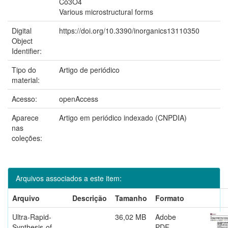
Co3O4
Various microstructural forms
Digital
https://doi.org/10.3390/inorganics13110350
Object
Identifier:
Tipo do
Artigo de periódico
material:
Acesso:
openAccess
Aparece
Artigo em periódico indexado (CNPDIA)
nas
coleções:
Arquivos associados a este item:
Arquivo
Descrição
Tamanho
Formato
Ultra-Rapid-
36,02 MB
Adobe
Synthesis-of-
PDF