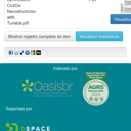
Co3O4-
Nanostructures-
with-
Visualiza
Tunable.pdf
Mostrar registro completo do item
Visualizar estatísticas
Indexado por
Suportado por