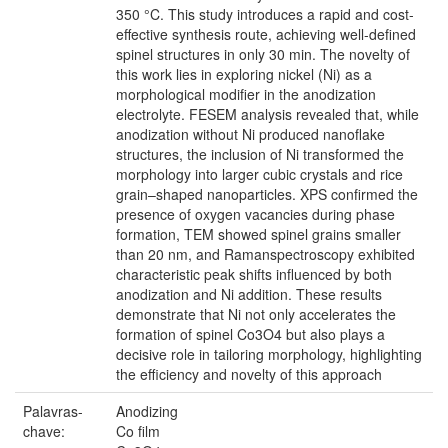
350 °C. This study introduces a rapid and cost-
effective synthesis route, achieving well-defined
spinel structures in only 30 min. The novelty of
this work lies in exploring nickel (Ni) as a
morphological modifier in the anodization
electrolyte. FESEM analysis revealed that, while
anodization without Ni produced nanoflake
structures, the inclusion of Ni transformed the
morphology into larger cubic crystals and rice
grain–shaped nanoparticles. XPS confirmed the
presence of oxygen vacancies during phase
formation, TEM showed spinel grains smaller
than 20 nm, and Ramanspectroscopy exhibited
characteristic peak shifts influenced by both
anodization and Ni addition. These results
demonstrate that Ni not only accelerates the
formation of spinel Co3O4 but also plays a
decisive role in tailoring morphology, highlighting
the efficiency and novelty of this approach
Palavras-
Anodizing
chave:
Co film