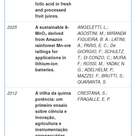
folic acid in fresh
and processed
fruit juices.
2025
A sustainable δ-
ANGELETTI, L.
;
MnO₂ derived
AGOSTINI, M.
;
MIRANDA
from Amazon
FIGUEIRA, B. A.
;
LATINI,
rainforest Mn-ore
A.
;
PARIS, E. C.
;
De
tailings for
GIORGIO, F.
;
SCHULTZ,
applications in
T.
;
Di CONZO, C.
;
MURA,
lithium-ion
F.
;
ROSSI, M.
;
YADAV, N.
batteries.
G.
;
ADELHELM, P.
;
MAZZEI, F.
;
BRUTTI, S.
;
QUARANTA, S.
2012
A trilha da quinta
CRESTANA, S.
;
potência: um
FRAGALLE, E. P.
primeiro ensaio
sobre ciência e
inovação,
agricultura e
instrumentação
agropecuárias