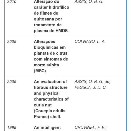
2010
Alteração do
ASSIS, O. B. G.
caráter hidrofílico
de filmes de
quitosana por
tratamento de
plasma de HMDS.
2009
Alterações
COLNAGO, L. A.
bioquímicas em
plantas de citrus
com sintomas de
morte súbita
(MSC).
2009
An evaluation of
ASSIS, O. B. G. de
;
fibrous structure
PESSOA, J. D. C.
and physical
characteristics of
cutia nut
(Couepia edulis
Prance) shell.
1999
An intelligent
CRUVINEL, P. E.
;