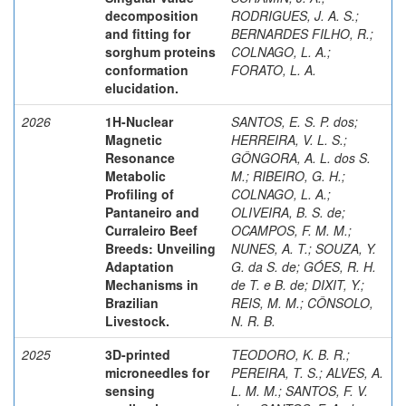
decomposition
RODRIGUES, J. A. S.
;
and fitting for
BERNARDES FILHO, R.
;
sorghum proteins
COLNAGO, L. A.
;
conformation
FORATO, L. A.
elucidation.
2026
1H-Nuclear
SANTOS, E. S. P. dos
;
Magnetic
HERREIRA, V. L. S.
;
Resonance
GÔNGORA, A. L. dos S.
Metabolic
M.
;
RIBEIRO, G. H.
;
Profiling of
COLNAGO, L. A.
;
Pantaneiro and
OLIVEIRA, B. S. de
;
Curraleiro Beef
OCAMPOS, F. M. M.
;
Breeds: Unveiling
NUNES, A. T.
;
SOUZA, Y.
Adaptation
G. da S. de
;
GÓES, R. H.
Mechanisms in
de T. e B. de
;
DIXIT, Y.
;
Brazilian
REIS, M. M.
;
CÔNSOLO,
Livestock.
N. R. B.
2025
3D-printed
TEODORO, K. B. R.
;
microneedles for
PEREIRA, T. S.
;
ALVES, A.
sensing
L. M. M.
;
SANTOS, F. V.