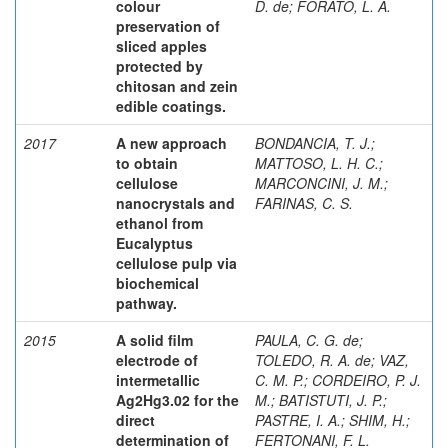
colour
D. de
;
FORATO, L. A.
preservation of
sliced apples
protected by
chitosan and zein
edible coatings.
2017
A new approach
BONDANCIA, T. J.
;
to obtain
MATTOSO, L. H. C.
;
cellulose
MARCONCINI, J. M.
;
nanocrystals and
FARINAS, C. S.
ethanol from
Eucalyptus
cellulose pulp via
biochemical
pathway.
2015
A solid film
PAULA, C. G. de
;
electrode of
TOLEDO, R. A. de
;
VAZ,
intermetallic
C. M. P.
;
CORDEIRO, P. J.
Ag2Hg3.02 for the
M.
;
BATISTUTI, J. P.
;
direct
PASTRE, I. A.
;
SHIM, H.
;
determination of
FERTONANI, F. L.