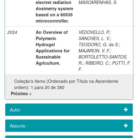
electret radiation
MASCARENHAS, S.
dosimetry system
based on a 80535
microcontroller.
2024
An Overview of
VEDOVELLO, P.
;
Polymeric
SANCHES, L. V.
;
Hydrogel
TEODORO, G. da S.
;
Applications for
MAJARON. V. F.
;
Sustainable
BORTOLETTO-SANTOS,
Agriculture.
R.
;
RIBEIRO, C.
;
PUTTI, F.
F.
Coleção's Items (Ordenado por Título na Ascendente
ordem): 1 para 20 de 380
Próximo >
Autor
Assunto