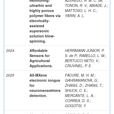
monitoring:
AZEREDO, H. M. C. de
;
ultrathin and
TONON, R. V.
;
ABIADE, J.
;
highly porous
MATTOSO, L. H. C.
;
polymer fibers via
YARIN, A. L.
electrically-
assisted
supersonic
solution blow-
spinning.
2024
Affordable
HERRMANN JUNIOR, P.
Sensors for
S. de P.
;
RABELLO, L. M.
;
Agricultural
BERTUCCI NETO, V.
;
Applications.
CRUVINEL, P. E.
2025
All-MXene
FACURE, M. H. M.
;
electronic tongue
GAHRAMANOVA, G.
;
for
ZHANG, D.
;
ZHANG, T.
;
neurotransmitters
SHUCK, C. E.
;
detection.
MERCANTE, L. A.
;
CORREA, D. S.
;
GOGOTSI, Y.