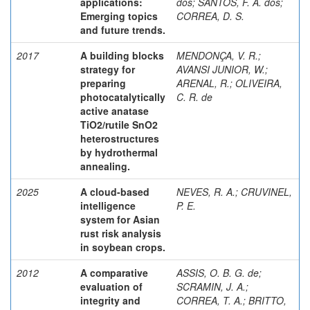
applications:
dos
;
SANTOS, F. A. dos
;
Emerging topics
CORREA, D. S.
and future trends.
2017
A building blocks
MENDONÇA, V. R.
;
strategy for
AVANSI JUNIOR, W.
;
preparing
ARENAL, R.
;
OLIVEIRA,
photocatalytically
C. R. de
active anatase
TiO2/rutile SnO2
heterostructures
by hydrothermal
annealing.
2025
A cloud-based
NEVES, R. A.
;
CRUVINEL,
intelligence
P. E.
system for Asian
rust risk analysis
in soybean crops.
2012
A comparative
ASSIS, O. B. G. de
;
evaluation of
SCRAMIN, J. A.
;
integrity and
CORREA, T. A.
;
BRITTO,