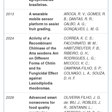
brasileiras.
2013
A wearable
AROCA, R. V.
;
GOMES, R.
mobile sensor
B.
;
DANTAS, R. R.
;
platform to assist
CALBO, A. G.
;
fruit grading.
GONÇALVES, L. M. G.
2024
Activity of a
CORREA, K. C. S.
;
Recombinant
FACCHINATO, W. M.
;
Chitinase of the
HABITZREUTER, F. B.
;
Atta sexdens Ant
RIBEIRO, G. H.
;
on Different
RODRIGUES, L. G.
;
Forms of Chitin
MICOCCI, K. C.
;
and Its
CAMPANA-FILHO, S. P.
;
Fungicidal Effect
COLNAGO, L. A.
;
SOUZA,
against
D. H. F.
Lasiodiplodia
theobromae.
2026
Advanced smart
OLIVEIRA FILHO, J. G.
nonwovens for
de
;
WU, J.
;
ROBLES, J.
food quality
R.
;
SENTANIN, L.
;